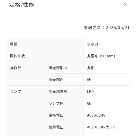
定格/性能
情報更新：2026/05/21
種類
表示灯
胴体形状
丸胴形(φ16mm)
操作部
照光部形状
丸形
照光部色
緑
ランプ
照光部方式
LED
ランプ色
緑
定格電圧
AC/DC24V
使用電圧
AC/DC24V±5%