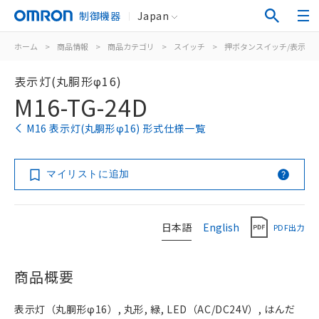
制御機器
Japan
ホーム
>
商品情報
>
商品カテゴリ
>
スイッチ
>
押ボタンスイッチ/表示灯
表示灯(丸胴形φ16)
M16-TG-24D
M16 表示灯(丸胴形φ16) 形式仕様一覧
マイリストに追加
日本語
English
PDF出力
商品概要
表示灯（丸胴形φ16）, 丸形, 緑, LED（AC/DC24V）, はんだ