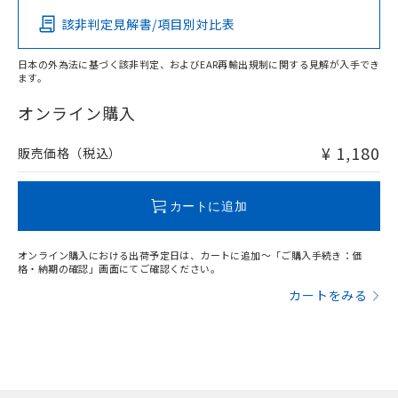
該非判定見解書/項目別対比表
O
O
O
O
日本の外為法に基づく該非判定、およびEAR再輸出規制に関する見解が入手でき
ます。
"対応済み"や非含有の記載がされた商品であっても、流通
在庫等で未対応品が混在する可能性があります。
オンライン購入
非含有品が必要な際は、弊社営業部門もしくは販売店へお
問い合わせください。
¥ 1,180
販売価格（税込）
この製品のRoHS/REACH対応状況ページへ
カートに追加
オンライン購入における出荷予定日は、カートに追加～「ご購入手続き：価
格・納期の確認」画面にてご確認ください。
カートをみる