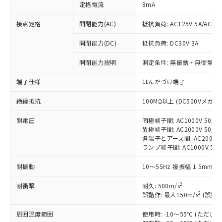
定格電流
8mA
接点定格
開閉能力(AC)
抵抗負荷: AC125V 5A/AC250
開閉能力(DC)
抵抗負荷: DC30V 3A
※1 対応状況
開閉能力説明
測定条件: 無振動・無衝撃状態
対応済み：EU RoHS指令（10物質）の
端子仕様
はんだづけ端子
非含有に対応した製品が提供可能な商品で
す。
絶縁抵抗
100MΩ以上 (DC500Vメガ)
対応予定：EU RoHS指令（10物質）の非含
ご利用条件
有に対応した製品に切り替える予定のある
耐電圧
同極端子間: AC1000V 50/60
異極端子間: AC2000V 50/60
商品です。
各端子とアース間: AC2000V 5
対応予定なし：EU RoHS指令（10物質）の
ランプ端子間: AC1000V 50
以下の条件をお読みいただき、同意のうえ
非含有に非対応の商品で、対応品を出す予
ご利用ください。
定はありません。
耐振動
10～55Hz 複振幅 1.5mm 
調査・確認中：EU RoHS指令（10物質）の
本サービスは、当社制御機器事業取扱
※1 中国RoHS○×表
非含有の対応状況を調査中または確認中の
2
耐衝撃
耐久: 500m/s
商品の当社在庫状況および標準価格
商品です。
2
誤動作: 最大150m/s
(誤動作
(税抜)を提供させていただくもので
「○」：最大均質材料含有率が中国RoHSの
非該当品：ライセンス料など無形物で、有
す。
基準値以下であることを示します。
害物質有無と関係のない商品です。
周囲温度範囲
使用時: -10～55℃ (ただ
当社制御機器事業取扱商品の中には、