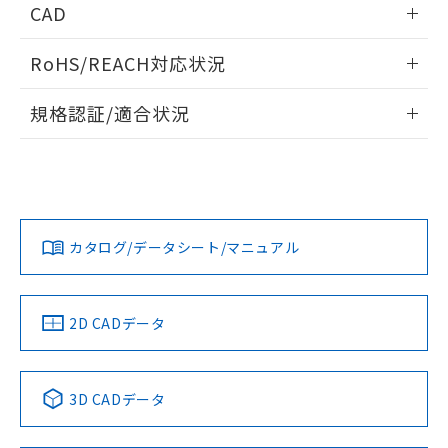
あります。
CAD
い合わせください。
お客様が当ウェブサイト上で当社にご
※3 非含有証明書ダウンロード
ログイン/会員登録いただくと、CADデータをダウンロー
登録された部品リストについて、当社
RoHS/REACH対応状況
ドすることができます。
および当社の共同利用者が、当社の製
下記の非含有証明書をダウンロードするこ
品・サービスに関するお客様との取
情報更新：2026/7/29
とができます。
規格認証/適合状況
合意する
キャンセル
引・商談に必要な範囲で利用すること
をご了承ください。
ログイン/会員登録
EU RoHS
注意事項・凡例
EU RoHS指令（10物質）の非含有証明書
※当社の共同利用者とは、
"個人情報
UL認証
CSA認証
CEマーキング
51物質の非含有証明書（当社基準）
の共同利用に関して"
の「1.共同利
※本証明書は発行日時点で非含有を証明す
用者の範囲」に記載されている法人を
No
No
N/A
対応状況
るもので、過去に遡って非含有を証明する
対応予定月
※1
※2
指します。
ダウンロードデータをご利用いただく前に、以下を必ずお読
ものではありません。
みください。
カタログ/データシート/マニュアル
対応済み
また、RoHS指令のフタル酸エステル類４
ソフトウェアの使用条件
物質の対応では、対応完了までの期間は出
LR型式承認
DNV型式承認
BV型式承認
KR型式承
荷製品に未対応品が混在することから備考
（イギリス
（ノルウェー
（フランス
（韓国
欄に対応日を記載しておりました。
船舶規格）
船舶規格）
船舶規格）
船舶規格
中国 RoHS
注意事項・凡例
2D CADデータ
既に当社にて対応品への在庫切替を完了
No
No
No
No
していることから、特段のことがない限
り、2022年1月12日より割愛しておりま
中国 RoHS表
※1 ※2
す。
3D CADデータ
この製品の規格認証/適合状況ページへ
Pb
Hg
Cd
Cr(VI)
その他の認証はこちらのページからご検索ください