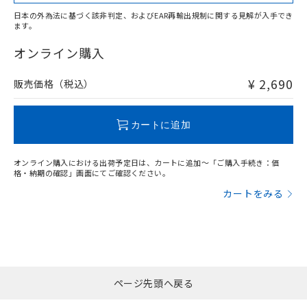
日本の外為法に基づく該非判定、およびEAR再輸出規制に関する見解が入手でき
ます。
"対応済み"や非含有の記載がされた商品であっても、流通
在庫等で未対応品が混在する可能性があります。
オンライン購入
非含有品が必要な際は、弊社営業部門もしくは販売店へお
問い合わせください。
¥ 2,690
販売価格（税込）
この製品のRoHS/REACH対応状況ページへ
カートに追加
オンライン購入における出荷予定日は、カートに追加～「ご購入手続き：価
格・納期の確認」画面にてご確認ください。
カートをみる
ページ先頭へ戻る