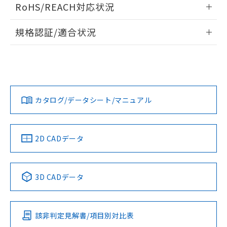
お客様が当ウェブサイト上で当社にご
RoHS/REACH対応状況
※3 非含有証明書ダウンロード
ドすることができます。
登録された部品リストについて、当社
および当社の共同利用者が、当社の製
情報更新：2026/7/29
下記の非含有証明書をダウンロードするこ
規格認証/適合状況
品・サービスに関するお客様との取
とができます。
合意する
キャンセル
引・商談に必要な範囲で利用すること
ログイン/会員登録
EU RoHS
注意事項・凡例
をご了承ください。
UL認証
CSA認証
CEマーキング
EU RoHS指令（10物質）の非含有証明書
※当社の共同利用者とは、
"個人情報
51物質の非含有証明書（当社基準）
No
No
N/A
の共同利用に関して"
の「1.共同利
対応状況
対応予定月
※1
※2
※本証明書は発行日時点で非含有を証明す
ダウンロードデータをご利用いただく前に、以下を必ずお読
用者の範囲」に記載されている法人を
るもので、過去に遡って非含有を証明する
みください。
指します。
カタログ/データシート/マニュアル
対応済み
ものではありません。
ソフトウェアの使用条件
また、RoHS指令のフタル酸エステル類４
LR型式承認
DNV型式承認
BV型式承認
KR型式承
（イギリス
物質の対応では、対応完了までの期間は出
（ノルウェー
（フランス
（韓国
船舶規格）
船舶規格）
船舶規格）
船舶規格
荷製品に未対応品が混在することから備考
中国 RoHS
注意事項・凡例
2D CADデータ
欄に対応日を記載しておりました。
No
No
No
No
既に当社にて対応品への在庫切替を完了
していることから、特段のことがない限
中国 RoHS表
※1 ※2
3D CADデータ
り、2022年1月12日より割愛しておりま
す。
この製品の規格認証/適合状況ページへ
Pb
Hg
Cd
Cr(VI)
その他の認証はこちらのページからご検索ください
該非判定見解書/項目別対比表
O
O
O
O