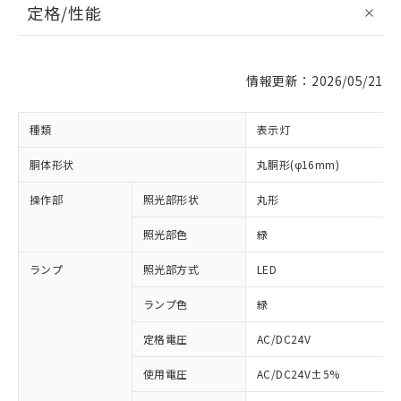
定格/性能
情報更新：2026/05/21
種類
表示灯
胴体形状
丸胴形(φ16mm)
操作部
照光部形状
丸形
照光部色
緑
ランプ
照光部方式
LED
ランプ色
緑
定格電圧
AC/DC24V
使用電圧
AC/DC24V±5%