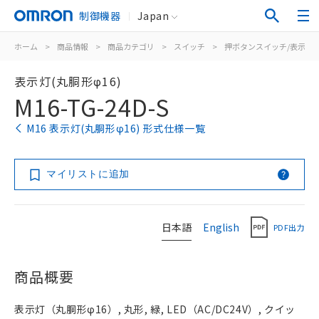
制御機器
Japan
ホーム
>
商品情報
>
商品カテゴリ
>
スイッチ
>
押ボタンスイッチ/表示灯
表示灯(丸胴形φ16)
M16-TG-24D-S
M16 表示灯(丸胴形φ16) 形式仕様一覧
マイリストに追加
日本語
English
PDF出力
商品概要
表示灯（丸胴形φ16）, 丸形, 緑, LED（AC/DC24V）, クイッ