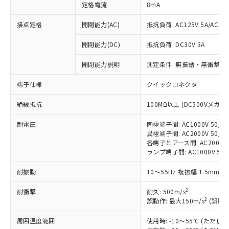
定格電流
8mA
接点定格
開閉能力(AC)
抵抗負荷: AC125V 5A/AC250
開閉能力(DC)
抵抗負荷: DC30V 3A
※1 対応状況
開閉能力説明
測定条件: 無振動・無衝撃状態
対応済み：EU RoHS指令（10物質）の
非含有に対応した製品が提供可能な商品で
端子仕様
クイックコネクタ
す。
対応予定：EU RoHS指令（10物質）の非含
絶縁抵抗
100MΩ以上 (DC500Vメガ)
ご利用条件
有に対応した製品に切り替える予定のある
商品です。
耐電圧
同極端子間: AC1000V 50/60
対応予定なし：EU RoHS指令（10物質）の
異極端子間: AC2000V 50/60
以下の条件をお読みいただき、同意のうえ
非含有に非対応の商品で、対応品を出す予
各端子とアース間: AC2000V 5
ご利用ください。
ランプ端子間: AC1000V 50
定はありません。
調査・確認中：EU RoHS指令（10物質）の
本サービスは、当社制御機器事業取扱
耐振動
10～55Hz 複振幅 1.5mm 
※1 中国RoHS○×表
非含有の対応状況を調査中または確認中の
商品の当社在庫状況および標準価格
商品です。
(税抜)を提供させていただくもので
2
耐衝撃
耐久: 500m/s
「○」：最大均質材料含有率が中国RoHSの
非該当品：ライセンス料など無形物で、有
2
誤動作: 最大150m/s
(誤動作
す。
基準値以下であることを示します。
害物質有無と関係のない商品です。
当社制御機器事業取扱商品の中には、
「×」：最大均質材料含有率が中国RoHSの
仕入先様の事情により、非含有部品として
周囲温度範囲
使用時: -10～55℃ (ただ
本サービスの対象外となる商品もある
基準値を超えていることを示します。