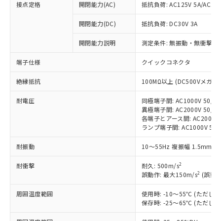
接点定格
開閉能力(AC)
抵抗負荷: AC125V 5A/AC250
※1 対応状況
開閉能力(DC)
抵抗負荷: DC30V 3A
開閉能力説明
測定条件: 無振動・無衝撃状態
対応済み：EU RoHS指令（10物質）の
非含有に対応した製品が提供可能な商品で
端子仕様
クイックコネクタ
す。
対応予定：EU RoHS指令（10物質）の非含
ご利用条件
絶縁抵抗
100MΩ以上 (DC500Vメガ)
有に対応した製品に切り替える予定のある
商品です。
耐電圧
同極端子間: AC1000V 50/60
対応予定なし：EU RoHS指令（10物質）の
異極端子間: AC2000V 50/60
以下の条件をお読みいただき、同意のうえ
非含有に非対応の商品で、対応品を出す予
各端子とアース間: AC2000V 5
ご利用ください。
定はありません。
ランプ端子間: AC1000V 50
調査・確認中：EU RoHS指令（10物質）の
本サービスは、当社制御機器事業取扱
※1 中国RoHS○×表
耐振動
10～55Hz 複振幅 1.5mm 
非含有の対応状況を調査中または確認中の
商品の当社在庫状況および標準価格
商品です。
(税抜)を提供させていただくもので
2
耐衝撃
耐久: 500m/s
「○」：最大均質材料含有率が中国RoHSの
非該当品：ライセンス料など無形物で、有
す。
2
誤動作: 最大150m/s
(誤動作
基準値以下であることを示します。
害物質有無と関係のない商品です。
当社制御機器事業取扱商品の中には、
「×」：最大均質材料含有率が中国RoHSの
仕入先様の事情により、非含有部品として
本サービスの対象外となる商品もある
周囲温度範囲
使用時: -10～55℃ (ただ
基準値を超えていることを示します。
いたものが、含有品と判明した場合などや
当社は、これら貴社製品のうち、外国
保存時: -25～65℃ (ただ
ことをご了承ください。
「－」：未確認です。当社販売部門へお問
むを得ず変更することがあります。
為替および外国貿易法に定める商品
在庫状況および標準価格照会結果は、
い合わせください。