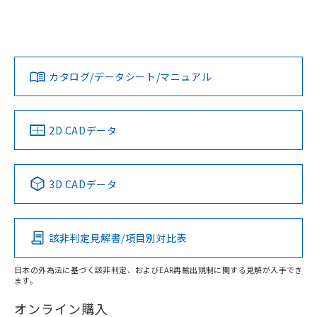
および当社の共同利用者が、当社の製
EU RoHS
注意事項・凡例
下記の非含有証明書をダウンロードするこ
UL認証
CSA認証
CEマーキング
品・サービスに関するお客様との取
とができます。
合意する
キャンセル
引・商談に必要な範囲で利用すること
No
No
N/A
をご了承ください。
対応状況
対応予定月
※1
※2
EU RoHS指令（10物質）の非含有証明書
※当社の共同利用者とは、
"個人情報
51物質の非含有証明書（当社基準）
の共同利用に関して"
の「1.共同利
カタログ/データシート/マニュアル
対応済み
※本証明書は発行日時点で非含有を証明す
用者の範囲」に記載されている法人を
るもので、過去に遡って非含有を証明する
LR型式承認
DNV型式承認
BV型式承認
KR型式承
指します。
（イギリス
（ノルウェー
（フランス
（韓国
ものではありません。
船舶規格）
船舶規格）
船舶規格）
船舶規格
中国 RoHS
注意事項・凡例
また、RoHS指令のフタル酸エステル類４
2D CADデータ
物質の対応では、対応完了までの期間は出
No
No
No
No
荷製品に未対応品が混在することから備考
欄に対応日を記載しておりました。
中国 RoHS表
※1 ※2
3D CADデータ
既に当社にて対応品への在庫切替を完了
この製品の規格認証/適合状況ページへ
Pb
Hg
Cd
Cr(VI)
していることから、特段のことがない限
その他の認証はこちらのページからご検索ください
り、2022年1月12日より割愛しておりま
す。
該非判定見解書/項目別対比表
X
O
O
O
日本の外為法に基づく該非判定、およびEAR再輸出規制に関する見解が入手でき
ます。
"対応済み"や非含有の記載がされた商品であっても、流通
在庫等で未対応品が混在する可能性があります。
オンライン購入