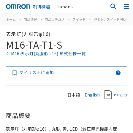
制御機器
Japan
ホーム
>
商品情報
>
商品カテゴリ
>
スイッチ
>
押ボタンスイッチ/表示灯
表示灯(丸胴形φ16)
M16-TA-T1-S
M16 表示灯(丸胴形φ16) 形式仕様一覧
マイリストに追加
日本語
English
PDF出力
商品概要
表示灯（丸胴形φ16）, 丸形, 青, LED（減圧照光機能内蔵