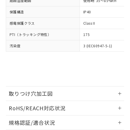
（以下｢規制貨物等」という）を輸出
周囲湿度範囲
使用時: 35～85%RH
記載している更新日時点での社内デー
*EU RoHS指令（10物質）：
または国外への提供する場合は、日本
記
タに基づき作成されるものであり、閲
説明
鉛(Pb) 1000ppm以下、 水銀(Hg) 1000ppm以下、 カド
*中国RoHS10物質の基準値 (GB/T26572)：
保護構造
IP40
国政府の輸出許可(または役務取引許
号
覧された時点での実際の在庫および標
ミウム(Cd) 100ppm以下、
Pb(鉛) :1000ppm、 Hg(水銀) : 1000ppm、 Cd(カドミウ
可)を取得するなどの必要な手続きを
六価クロム(Cr(Ⅵ)) 1000ppm以下、ポリ臭化ビフェニル
ム) : 100ppm、
準価格とは異なる場合があることをご
類(PBB) 1000ppm以下、ポリ臭化ジフェニルエーテル類
感電保護クラス
Class II
Cr(Ⅵ)(六価クロム) : 1000ppm、 PBBs(ポリ臭化ビフェ
とります。
了承ください。
(PBDE) 1000ppm以下、フタル酸ビス(2-エチルヘキシ
○
一定数以上の在庫あり
ニル類) : 1000ppm、 PBDEs(ポリ臭化ジフェニルエーテ
当社は規制貨物を破棄する場合は、完
ル) (DEHP)(別名：DOP) 1000ppm以下、フタル酸ブチ
正式な納期状況および標準価格はお客
ル類) : 1000ppm、
PTI（トラッキング特性）
175
ルベンジル（BBP） 1000ppm以下、フタル酸ジブチル
全に破砕するなど、違法に輸出されな
DBP(フタル酸ジブチル) : 1000ppm、 DIBP(フタル酸ジ
様のお取引先、またはお客様担当のオ
（DBP） 1000ppm以下、フタル酸ジイソブチル
イソブチル) : 1000ppm、 BBP(フタル酸ブチルベンジ
△
一定数には満たないが在庫あり
いよう必要な手段を講じます。
ムロン制御機器販売店・当社販売員に
(DIBP) 1000ppm以下
ル) : 1000ppm、
汚染度
3 (IEC60947-5-1)
当社は貴社製品を、核兵器、ミサイ
但し、RoHS指令で産業用監視および制御機器に対する
DEHP(フタル酸ビス(2-エチルヘキシル)) : 1000ppm
ご相談ください。
適用除外項目は除く。
ル、化学兵器、生物兵器またはその他
－
在庫なし(最新の在庫状況につ
オムロン制御機器販売店や当社販売拠
フタル酸エステル類の４物質については閾値を超える意
武器並びにこれらの製造装置等に一切
いては、お客様のお取引先、ま
図的な使用がないことを確認しています。
点は「
販売ネットワーク
」をご確認
※2 環境保護使用期限
使用いたしません。
たはお客様担当のオムロン制御
ください。
当社は、貴社製品を第三者に販売する
機器販売店・当社販売員にご確
在庫状況および標準価格結果を当社の
※2 対応予定月
「ｅ」：有害物質（10物質）のすべてが基
場合は、上記1、2および3の内容を当
認ください)
事前の承諾なく第三者に漏洩または開
準値以下であることを示します。
該第三者に通知します。また当社は、
示しないようお願いします。
部品在庫の切り替え状況などにより、予定
「10」：通常の使用状況下において有害物
販売先および販売に係わる関係者が違
取りつけ穴加工図
マイパーツ機能（部品リスト作成サー
空
受注生産機種、また在庫状況の
月が前後することがあります。
質が外部に漏えいし、環境に深刻な影響を
法に輸出するおそれがある場合は、取
ビス）をご利用いただくには、I-Web
白
情報を公開していない機種
及ぼさない年数を意味します。
情報更新：2026/05/21
り引きをいたしません。
メンバーズにご登録されている必要が
RoHS/REACH対応状況
「－」：未確認です。当社販売部門へお問
あります。
い合わせください。
お客様が当ウェブサイト上で当社にご
情報更新：2026/7/29
※3 非含有証明書ダウンロード
規格認証/適合状況
登録された部品リストについて、当社