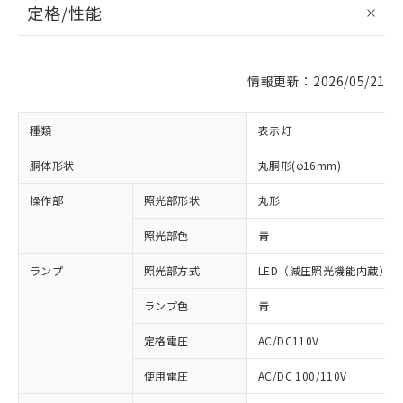
定格/性能
情報更新：2026/05/21
種類
表示灯
胴体形状
丸胴形(φ16mm)
操作部
照光部形状
丸形
照光部色
青
ランプ
照光部方式
LED（減圧照光機能内蔵）
ランプ色
青
定格電圧
AC/DC110V
使用電圧
AC/DC 100/110V