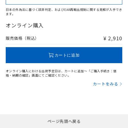
日本の外為法に基づく該非判定、およびEAR再輸出規制に関する見解が入手でき
ます。
"対応済み"や非含有の記載がされた商品であっても、流通
在庫等で未対応品が混在する可能性があります。
オンライン購入
非含有品が必要な際は、弊社営業部門もしくは販売店へお
問い合わせください。
¥ 2,910
販売価格（税込）
この製品のRoHS/REACH対応状況ページへ
カートに追加
オンライン購入における出荷予定日は、カートに追加～「ご購入手続き：価
格・納期の確認」画面にてご確認ください。
カートをみる
ページ先頭へ戻る