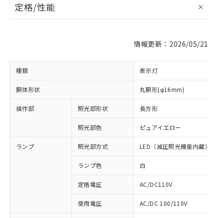
定格/性能
情報更新：2026/05/21
種類
表示灯
胴体形状
丸胴形(φ16mm)
操作部
照光部形状
長方形
照光部色
ピュアイエロー
ランプ
照光部方式
LED（減圧照光機能内蔵）
ランプ色
白
定格電圧
AC/DC110V
使用電圧
AC/DC 100/110V