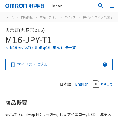
制御機器
Japan
ホーム
>
商品情報
>
商品カテゴリ
>
スイッチ
>
押ボタンスイッチ/表示灯
表示灯(丸胴形φ16)
M16-JPY-T1
M16 表示灯(丸胴形φ16) 形式仕様一覧
マイリストに追加
日本語
English
PDF出力
商品概要
表示灯（丸胴形φ16）, 長方形, ピュアイエロー, LED（減圧照