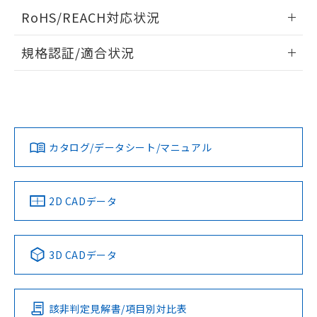
お客様が当ウェブサイト上で当社にご
ログイン/会員登録いただくと、CADデータをダウンロー
※3 非含有証明書ダウンロード
RoHS/REACH対応状況
登録された部品リストについて、当社
ドすることができます。
および当社の共同利用者が、当社の製
情報更新：2026/7/29
下記の非含有証明書をダウンロードするこ
規格認証/適合状況
品・サービスに関するお客様との取
とができます。
合意する
キャンセル
引・商談に必要な範囲で利用すること
ログイン/会員登録
EU RoHS
注意事項・凡例
をご了承ください。
UL認証
CSA認証
CEマーキング
EU RoHS指令（10物質）の非含有証明書
※当社の共同利用者とは、
"個人情報
51物質の非含有証明書（当社基準）
の共同利用に関して"
の「1.共同利
No
No
N/A
※本証明書は発行日時点で非含有を証明す
対応状況
対応予定月
※1
※2
用者の範囲」に記載されている法人を
ダウンロードデータをご利用いただく前に、以下を必ずお読
るもので、過去に遡って非含有を証明する
指します。
みください。
カタログ/データシート/マニュアル
ものではありません。
対応済み
ソフトウェアの使用条件
また、RoHS指令のフタル酸エステル類４
LR型式承認
DNV型式承認
BV型式承認
KR型式承
物質の対応では、対応完了までの期間は出
（イギリス
（ノルウェー
（フランス
（韓国
荷製品に未対応品が混在することから備考
船舶規格）
船舶規格）
船舶規格）
船舶規格
中国 RoHS
注意事項・凡例
2D CADデータ
欄に対応日を記載しておりました。
No
No
No
No
既に当社にて対応品への在庫切替を完了
していることから、特段のことがない限
中国 RoHS表
※1 ※2
り、2022年1月12日より割愛しておりま
3D CADデータ
す。
この製品の規格認証/適合状況ページへ
Pb
Hg
Cd
Cr(VI)
その他の認証はこちらのページからご検索ください
該非判定見解書/項目別対比表
X
O
O
O