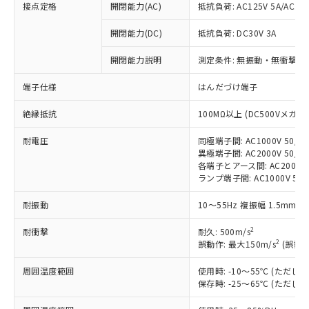
接点定格
開閉能力(AC)
抵抗負荷: AC125V 5A/AC250
開閉能力(DC)
抵抗負荷: DC30V 3A
開閉能力説明
測定条件: 無振動・無衝撃状態
※1 対応状況
端子仕様
はんだづけ端子
対応済み：EU RoHS指令（10物質）の
非含有に対応した製品が提供可能な商品で
絶縁抵抗
100MΩ以上 (DC500Vメガ)
す。
対応予定：EU RoHS指令（10物質）の非含
耐電圧
同極端子間: AC1000V 50/60
ご利用条件
有に対応した製品に切り替える予定のある
異極端子間: AC2000V 50/60
各端子とアース間: AC2000V 5
商品です。
ランプ端子間: AC1000V 50
対応予定なし：EU RoHS指令（10物質）の
以下の条件をお読みいただき、同意のうえ
非含有に非対応の商品で、対応品を出す予
耐振動
10～55Hz 複振幅 1.5mm 
ご利用ください。
定はありません。
調査・確認中：EU RoHS指令（10物質）の
2
耐衝撃
耐久: 500m/s
本サービスは、当社制御機器事業取扱
※1 中国RoHS○×表
非含有の対応状況を調査中または確認中の
2
誤動作: 最大150m/s
(誤動作
商品の当社在庫状況および標準価格
商品です。
(税抜)を提供させていただくもので
「○」：最大均質材料含有率が中国RoHSの
非該当品：ライセンス料など無形物で、有
周囲温度範囲
使用時: -10～55℃ (ただ
す。
基準値以下であることを示します。
害物質有無と関係のない商品です。
保存時: -25～65℃ (ただ
当社制御機器事業取扱商品の中には、
「×」：最大均質材料含有率が中国RoHSの
仕入先様の事情により、非含有部品として
本サービスの対象外となる商品もある