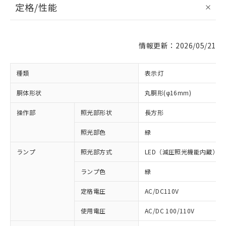
定格/性能
情報更新：2026/05/21
種類
表示灯
胴体形状
丸胴形(φ16mm)
操作部
照光部形状
長方形
照光部色
緑
ランプ
照光部方式
LED（減圧照光機能内蔵）
ランプ色
緑
定格電圧
AC/DC110V
使用電圧
AC/DC 100/110V