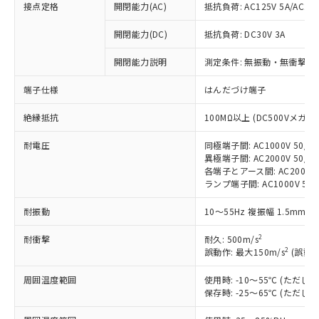
接点定格
開閉能力(AC)
抵抗負荷: AC125V 5A/AC250
開閉能力(DC)
抵抗負荷: DC30V 3A
開閉能力説明
測定条件: 無振動・無衝撃状態
※1 対応状況
端子仕様
はんだづけ端子
対応済み：EU RoHS指令（10物質）の
非含有に対応した製品が提供可能な商品で
絶縁抵抗
100MΩ以上 (DC500Vメガ)
す。
対応予定：EU RoHS指令（10物質）の非含
耐電圧
同極端子間: AC1000V 50/60
ご利用条件
有に対応した製品に切り替える予定のある
異極端子間: AC2000V 50/60
各端子とアース間: AC2000V 5
商品です。
ランプ端子間: AC1000V 50
対応予定なし：EU RoHS指令（10物質）の
以下の条件をお読みいただき、同意のうえ
非含有に非対応の商品で、対応品を出す予
耐振動
10～55Hz 複振幅 1.5mm 
ご利用ください。
定はありません。
調査・確認中：EU RoHS指令（10物質）の
2
耐衝撃
耐久: 500m/s
本サービスは、当社制御機器事業取扱
※1 中国RoHS○×表
非含有の対応状況を調査中または確認中の
2
誤動作: 最大150m/s
(誤動作
商品の当社在庫状況および標準価格
商品です。
(税抜)を提供させていただくもので
「○」：最大均質材料含有率が中国RoHSの
非該当品：ライセンス料など無形物で、有
周囲温度範囲
使用時: -10～55℃ (ただ
す。
基準値以下であることを示します。
害物質有無と関係のない商品です。
保存時: -25～65℃ (ただ
当社制御機器事業取扱商品の中には、
「×」：最大均質材料含有率が中国RoHSの
仕入先様の事情により、非含有部品として
本サービスの対象外となる商品もある