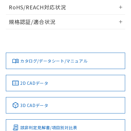
お客様が当ウェブサイト上で当社にご
ログイン/会員登録いただくと、CADデータをダウンロー
※3 非含有証明書ダウンロード
RoHS/REACH対応状況
登録された部品リストについて、当社
ドすることができます。
および当社の共同利用者が、当社の製
情報更新：2026/7/29
下記の非含有証明書をダウンロードするこ
規格認証/適合状況
品・サービスに関するお客様との取
とができます。
合意する
キャンセル
引・商談に必要な範囲で利用すること
ログイン/会員登録
EU RoHS
注意事項・凡例
をご了承ください。
UL認証
CSA認証
CEマーキング
EU RoHS指令（10物質）の非含有証明書
※当社の共同利用者とは、
"個人情報
51物質の非含有証明書（当社基準）
の共同利用に関して"
の「1.共同利
No
No
N/A
※本証明書は発行日時点で非含有を証明す
対応状況
対応予定月
※1
※2
用者の範囲」に記載されている法人を
ダウンロードデータをご利用いただく前に、以下を必ずお読
るもので、過去に遡って非含有を証明する
指します。
みください。
カタログ/データシート/マニュアル
ものではありません。
対応済み
ソフトウェアの使用条件
また、RoHS指令のフタル酸エステル類４
LR型式承認
DNV型式承認
BV型式承認
KR型式承
物質の対応では、対応完了までの期間は出
（イギリス
（ノルウェー
（フランス
（韓国
荷製品に未対応品が混在することから備考
船舶規格）
船舶規格）
船舶規格）
船舶規格
中国 RoHS
注意事項・凡例
2D CADデータ
欄に対応日を記載しておりました。
No
No
No
No
既に当社にて対応品への在庫切替を完了
していることから、特段のことがない限
中国 RoHS表
※1 ※2
り、2022年1月12日より割愛しておりま
3D CADデータ
す。
この製品の規格認証/適合状況ページへ
Pb
Hg
Cd
Cr(VI)
その他の認証はこちらのページからご検索ください
該非判定見解書/項目別対比表
X
O
O
O