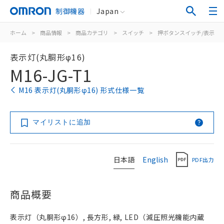
制御機器
Japan
ホーム
>
商品情報
>
商品カテゴリ
>
スイッチ
>
押ボタンスイッチ/表示灯
表示灯(丸胴形φ16)
M16-JG-T1
M16 表示灯(丸胴形φ16) 形式仕様一覧
マイリストに追加
日本語
English
PDF出力
商品概要
表示灯（丸胴形φ16）, 長方形, 緑, LED（減圧照光機能内蔵