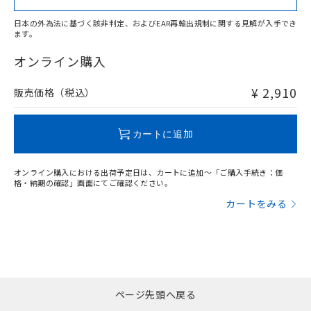
日本の外為法に基づく該非判定、およびEAR再輸出規制に関する見解が入手でき
ます。
"対応済み"や非含有の記載がされた商品であっても、流通
在庫等で未対応品が混在する可能性があります。
オンライン購入
非含有品が必要な際は、弊社営業部門もしくは販売店へお
問い合わせください。
¥ 2,910
販売価格（税込）
この製品のRoHS/REACH対応状況ページへ
カートに追加
オンライン購入における出荷予定日は、カートに追加～「ご購入手続き：価
格・納期の確認」画面にてご確認ください。
カートをみる
ページ先頭へ戻る