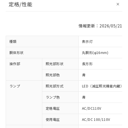
定格/性能
情報更新：2026/05/21
種類
表示灯
胴体形状
丸胴形(φ16mm)
操作部
照光部形状
長方形
照光部色
青
ランプ
照光部方式
LED（減圧照光機能内蔵）
ランプ色
青
定格電圧
AC/DC110V
使用電圧
AC/DC 100/110V