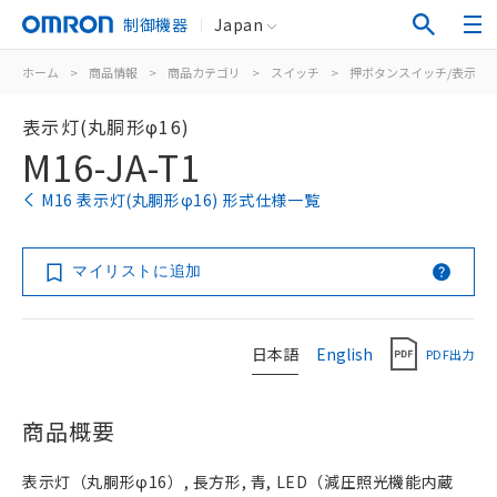
制御機器
Japan
ホーム
>
商品情報
>
商品カテゴリ
>
スイッチ
>
押ボタンスイッチ/表示灯
表示灯(丸胴形φ16)
M16-JA-T1
M16 表示灯(丸胴形φ16) 形式仕様一覧
マイリストに追加
日本語
English
PDF出力
商品概要
表示灯（丸胴形φ16）, 長方形, 青, LED（減圧照光機能内蔵