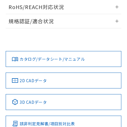
お客様が当ウェブサイト上で当社にご
ログイン/会員登録いただくと、CADデータをダウンロー
※3 非含有証明書ダウンロード
RoHS/REACH対応状況
登録された部品リストについて、当社
ドすることができます。
および当社の共同利用者が、当社の製
情報更新：2026/7/29
下記の非含有証明書をダウンロードするこ
規格認証/適合状況
品・サービスに関するお客様との取
とができます。
合意する
キャンセル
引・商談に必要な範囲で利用すること
ログイン/会員登録
EU RoHS
注意事項・凡例
をご了承ください。
UL認証
CSA認証
CEマーキング
EU RoHS指令（10物質）の非含有証明書
※当社の共同利用者とは、
"個人情報
51物質の非含有証明書（当社基準）
の共同利用に関して"
の「1.共同利
No
No
N/A
※本証明書は発行日時点で非含有を証明す
対応状況
対応予定月
※1
※2
用者の範囲」に記載されている法人を
ダウンロードデータをご利用いただく前に、以下を必ずお読
るもので、過去に遡って非含有を証明する
指します。
みください。
カタログ/データシート/マニュアル
ものではありません。
対応済み
ソフトウェアの使用条件
また、RoHS指令のフタル酸エステル類４
LR型式承認
DNV型式承認
BV型式承認
KR型式承
物質の対応では、対応完了までの期間は出
（イギリス
（ノルウェー
（フランス
（韓国
荷製品に未対応品が混在することから備考
船舶規格）
船舶規格）
船舶規格）
船舶規格
中国 RoHS
注意事項・凡例
2D CADデータ
欄に対応日を記載しておりました。
No
No
No
No
既に当社にて対応品への在庫切替を完了
していることから、特段のことがない限
中国 RoHS表
※1 ※2
り、2022年1月12日より割愛しておりま
3D CADデータ
す。
この製品の規格認証/適合状況ページへ
Pb
Hg
Cd
Cr(VI)
その他の認証はこちらのページからご検索ください
該非判定見解書/項目別対比表
X
O
O
O