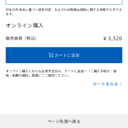
日本の外為法に基づく該非判定、およびEAR再輸出規制に関する見解が入手でき
ます。
"対応済み"や非含有の記載がされた商品であっても、流通
在庫等で未対応品が混在する可能性があります。
オンライン購入
非含有品が必要な際は、弊社営業部門もしくは販売店へお
問い合わせください。
¥ 3,520
販売価格（税込）
この製品のRoHS/REACH対応状況ページへ
カートに追加
オンライン購入における出荷予定日は、カートに追加～「ご購入手続き：価
格・納期の確認」画面にてご確認ください。
カートをみる
ページ先頭へ戻る