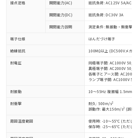
接点定格
開閉能力(AC)
抵抗負荷: AC125V 5A/AC250
開閉能力(DC)
抵抗負荷: DC30V 3A
開閉能力説明
測定条件: 無振動・無衝撃状態
※1 対応状況
端子仕様
はんだづけ端子
対応済み：EU RoHS指令（10物質）の
非含有に対応した製品が提供可能な商品で
絶縁抵抗
100MΩ以上 (DC500Vメガ)
す。
対応予定：EU RoHS指令（10物質）の非含
耐電圧
同極端子間: AC1000V 50/60
ご利用条件
有に対応した製品に切り替える予定のある
異極端子間: AC2000V 50/60
各端子とアース間: AC2000V 5
商品です。
ランプ端子間: AC1000V 50
対応予定なし：EU RoHS指令（10物質）の
以下の条件をお読みいただき、同意のうえ
非含有に非対応の商品で、対応品を出す予
耐振動
10～55Hz 複振幅 1.5mm 
ご利用ください。
定はありません。
調査・確認中：EU RoHS指令（10物質）の
2
耐衝撃
耐久: 500m/s
本サービスは、当社制御機器事業取扱
※1 中国RoHS○×表
非含有の対応状況を調査中または確認中の
2
誤動作: 最大150m/s
(誤動作
商品の当社在庫状況および標準価格
商品です。
(税抜)を提供させていただくもので
「○」：最大均質材料含有率が中国RoHSの
非該当品：ライセンス料など無形物で、有
周囲温度範囲
使用時: -10～55℃ (ただ
す。
基準値以下であることを示します。
害物質有無と関係のない商品です。
保存時: -25～65℃ (ただ
当社制御機器事業取扱商品の中には、
「×」：最大均質材料含有率が中国RoHSの
仕入先様の事情により、非含有部品として
本サービスの対象外となる商品もある