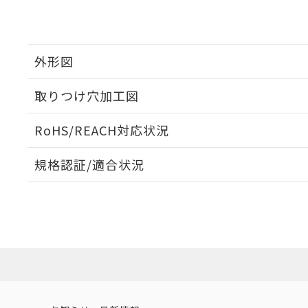
外形図
取りつけ穴加工図
RoHS/REACH対応状況
規格認証/適合状況
EU RoHS
注意事項・凡例
UL認証
CSA認証
CEマーキング
No
No
N/A
対応状況
対応予定月
※1
※2
対応済み
LR型式承認
DNV型式承認
BV型式承認
KR
（イギリス
（ノルウェー
（フランス
（