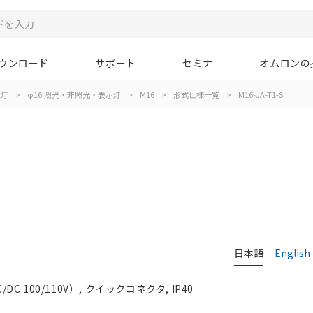
ウンロード
サポート
セミナ
オムロンの
示灯
>
φ16:照光・非照光・表示灯
>
M16
>
形式仕様一覧
>
M16-JA-T1-S
日本語
English
C 100/110V）, クイックコネクタ, IP40