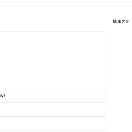
情報更新：2
蔵）
 RoHS指令（10物質）の非含有に対応した製品が提供可能な商品です