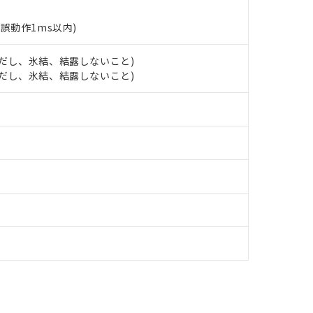
合意する
キャンセル
書をダウンロードすることができます。
(誤動作1ms以内)
利用者とは、
"個人情報の共同利用に関して"
の「1.共同利用者の
します。
10物質）の非含有証明書
明書（当社基準）
 (ただし、氷結、結露しないこと)
日時点で非含有を証明するもので、過去に遡って非含有を証明するも
 (ただし、氷結、結露しないこと)
令のフタル酸エステル類４物質の対応では、対応完了までの期間は出
備考欄に対応日を記載しておりました。
品への在庫切替を完了していることから、特段のことがない限り、20
す。