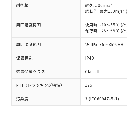
2
耐衝撃
耐久: 500m/s
さい。
下記の非含有証明
2
誤動作: 最大150m/s
※当社の共同
いる法人を指
EU RoHS指令（
51物質の非含有証
周囲温度範囲
使用時: -10～55℃
※本証明書は発行
保存時: -25～65℃
また、RoHS指
混在することから
周囲湿度範囲
使用時: 35～85%RH
既に当社にて対応
り割愛しておりま
保護構造
IP40
感電保護クラス
Class II
PTI（トラッキング特性）
175
汚染度
3 (IEC60947-5-1)