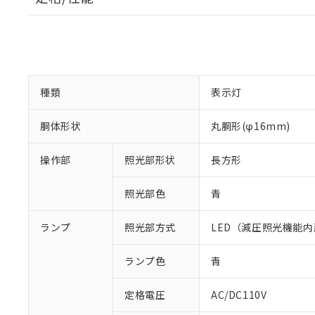
種類
表示灯
胴体形状
丸胴形(φ16mm)
操作部
照光部形状
長方形
照光部色
青
ランプ
照光部方式
LED（減圧照光機能内
ランプ色
青
※1 対応状況
定格電圧
AC/DC110V
対応済み：EU