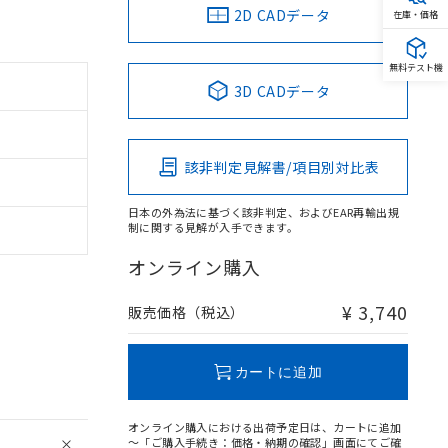
2D CADデータ
在庫・価格
無料テスト機
3D CADデータ
該非判定見解書/項目別対比表
日本の外為法に基づく該非判定、およびEAR再輸出規
制に関する見解が入手できます。
オンライン購入
¥ 3,740
販売価格（税込）
カートに追加
オンライン購入における出荷予定日は、カートに追加
～「ご購入手続き：価格・納期の確認」画面にてご確