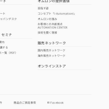
ート
オムロンの提供価値
目指す姿
ポート
コンセプト「i-Automation!」
ジャパンデスク
オムロンの強み
お客様との共創拠点
AUTOMATION CENTER
DIBP
BBP
DEHP
環境保護
技術を磨く現場
・セミナ
状況ページへ
使用期限
検索ください
案内
販売ネットワーク
講する
O
O
O
10
国内販売ネットワーク
ス一覧（PDF）
海外販売ネットワーク
オンラインストア
状況ページへ
件
商品のご承諾事項
Facebook