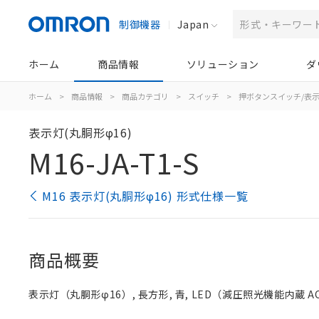
制御機器
Japan
ホーム
商品情報
ソリューション
ダ
ホーム
>
商品情報
>
商品カテゴリ
>
スイッチ
>
押ボタンスイッチ/表
表示灯(丸胴形φ16)
M16-JA-T1-S
M16 表示灯(丸胴形φ16) 形式仕様一覧
商品概要
表示灯（丸胴形φ16）, 長方形, 青, LED（減圧照光機能内蔵 AC/D