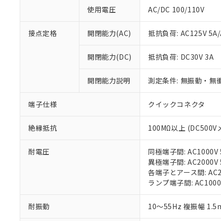
対応予定：EU R
使用電圧
AC/DC 100/110V
対応予定なし：EU
調査・確認中：EU
ご利用条件
接点定格
開閉能力(AC)
抵抗負荷: AC125V 5A/
非該当品：ライセ
※1 中国RoHS
仕入先様の事情に
があります。
開閉能力(DC)
抵抗負荷: DC30V 3A
以下の条件をお読
「○」：最大均質
「×」：最大均質
本サービスは
当社は、これ
*EU RoHS指令（10物
開閉能力説明
測定条件: 無振動・無衝
「－」：未確認で
鉛(Pb) 1000ppm以下、
くものです。
う）を輸出ま
記
説明
六価クロム(Cr(Ⅵ)) 1
当社制御機器
などの必要な
フタル酸ビス(2-エチルヘ
号
端子仕様
クイックコネクタ
*中国RoHS10物質の基準値 
ル（DBP） 1000ppm
在庫状況およ
当社は規制貨
Pb(鉛) :1000ppm、 Hg
但し、RoHS指令で産
のであり、閲
ます。
Cr(Ⅵ)(六価クロム) : 
フタル酸エステル類の４
○
一定数以
DBP(フタル酸ジブチル) :
い。
絶縁抵抗
100MΩ以上 (DC500V
当社は貴社製
DEHP(フタル酸ビス(2-エ
正式な納期状
置等に一切使
当社販売員に
※2 対応予定月
△
一定数に
当社は、貴社
耐電圧
同極端子間: AC1000V 5
オムロン制御
また当社は、
※2 環境保護使
異極端子間: AC2000V 5
在庫状況およ
部品在庫の切り替
たしません。
各端子とアース間: AC200
－
在庫なし
す。
「ｅ」：有害物質
ランプ端子間: AC1000
機器販売
マイパーツ機
「10」：通常の
ている必要が
味します。
耐振動
10～55Hz 複振幅 1.
空
受注生産
お客様が当ウ
※3 非含有証明
「－」：未確認で
白
が、当社の製