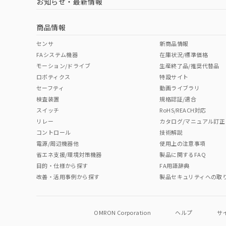
お知らせ・最新情報
中国 RoHS
注意事項・凡例
船舶規格）
船舶規格）
船舶規格）
船
商品情報
No
No
No
No
中国 RoHS表
※1 ※2
センサ
新商品情報
FAシステム機器
在庫状況/標準価格
Pb
Hg
Cd
Cr(V
モーション/ドライブ
生産終了品/推奨代替品
ロボティクス
特設サイト
セーフティ
動画ライブラリ
検査装置
規格認証/適合
X
O
O
O
スイッチ
RoHS/REACH対応
リレー
カタログ/マニュアル訂正
コントロール
技術解説
"対応済み"や非含有の記載がされた商品であっても、流通
電源/周辺機器他
使用上の注意事項
非含有品が必要な際は、弊社営業部門もしくは販売店へお
省エネ支援/環境対策機器
製品に関するFAQ
目的・仕様から探す
FA用語辞典
改善・活用事例から探す
製品セキュリティへの取
OMRON Corporation
ヘルプ
サ