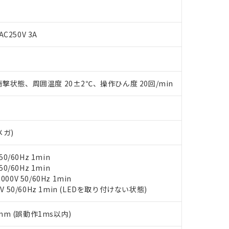
oHS指令（10物質）の非含有に対応した製品に切り替える予定のある
 RoHS指令（10物質）の非含有に非対応の商品で、対応品を出す予
 RoHS指令（10物質）の非含有の対応状況を調査中または確認中の
AC250V 3A
ンス料など無形物で、有害物質有無と関係のない商品です。
○×表
より、非含有部品としていたものが、含有品と判明した場合などやむ
みいただき、同意のうえご利用ください。
材料含有率が中国RoHSの基準値以下であることを示します。
材料含有率が中国RoHSの基準値を超えていることを示します。
、当社制御機器事業取扱商品の当社在庫状況および標準価格(税抜)
ら貴社製品のうち、外国為替および外国貿易法に定める商品（以下｢
質）：
撃状態、周囲温度 20±2℃、操作ひん度 20回/min
す。当社販売部門へお問い合わせください。
 水銀(Hg) 1000ppm以下、 カドミウム(Cd) 100ppm以下、
たは国外への提供する場合は、日本国政府の輸出許可(または役務取
000ppm以下、ポリ臭化ビフェニル類(PBB) 1000ppm以下、ポリ臭化ジフェニルエーテル類(P
事業取扱商品の中には、本サービスの対象外となる商品もあること
手続きをとります。
キシル) (DEHP)(別名：DOP) 1000ppm以下、フタル酸ブチルベンジル（BBP） 100
(GB/T26572)：
以下、フタル酸ジイソブチル (DIBP) 1000ppm以下
び標準価格照会結果は、記載している更新日時点での社内データに
物を破棄する場合は、完全に破砕するなど、違法に輸出されないよ
(水銀) : 1000ppm、 Cd(カドミウム) : 100ppm、
業用監視および制御機器に対する適用除外項目は除く。
覧された時点での実際の在庫および標準価格とは異なる場合がある
1000ppm、 PBBs(ポリ臭化ビフェニル類) : 1000ppm、 PBDEs(ポリ臭化ジフェニルエーテル類
物質については閾値を超える意図的な使用がないことを確認しています。
上の在庫あり
 1000ppm、 DIBP(フタル酸ジイソブチル) : 1000ppm、 BBP(フタル酸ブチルベンジル) :
メガ)
品を、核兵器、ミサイル、化学兵器、生物兵器またはその他武器並
チルヘキシル)) : 1000ppm
況および標準価格はお客様のお取引先、またはお客様担当のオムロ
用いたしません。
ご相談ください。
は満たないが在庫あり
製品を第三者に販売する場合は、上記1、2および3の内容を当該第
0/60Hz 1min
機器販売店や当社販売拠点は「
販売ネットワーク
」をご確認くだ
販売先および販売に係わる関係者が違法に輸出するおそれがある場
用期限
0/60Hz 1min
び標準価格結果を当社の事前の承諾なく第三者に漏洩または開示し
え状況などにより、予定月が前後することがあります。
0V 50/60Hz 1min
(最新の在庫状況については、お客様のお取引先、またはお客様担当
（10物質）のすべてが基準値以下であることを示します。
V 50/60Hz 1min (LEDを取り付けない状態)
店・当社販売員にご確認ください)
能（部品リスト作成サービス）をご利用いただくには、I-Webメン
使用状況下において有害物質が外部に漏えいし、環境に深刻な影響を
あります。
5mm (誤動作1ms以内)
機種、また在庫状況の情報を公開していない機種
ェブサイト上で当社にご登録された部品リストについて、当社およ
書ダウンロード
す。当社販売部門へお問い合わせください。
品・サービスに関するお客様との取引・商談に必要な範囲で利用す