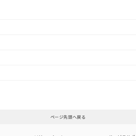
情報更新：2
情報更新：2
情報更新：
CCC認証
電波法
N/A
N/A
非含有証明書
※3
ページ先頭へ戻る
ダウンロードはこちら
型式承認
NK型式承認
ABS型式承認
韓国
（日本
（アメリカ