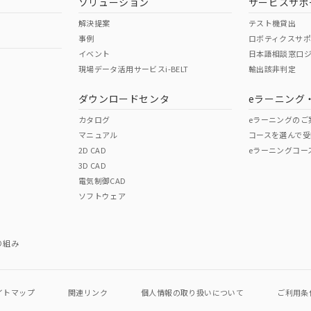
ソリューション
サービスサポ
舶規格）
船舶規格）
船舶規格）
解決提案
テスト機貸出
事例
ロボティクスサ
No
No
イベント
日本語相談窓口
現場データ活用サービスi-BELT
輸出該非判定
I)
PBBs
PBDEs
DBP
ダウンロードセンタ
eラーニング
この製品の規格認証/適合
その他の認証はこちらのページからご
カタログ
eラーニングのご
マニュアル
コースを選んで受
O
O
O
2D CAD
eラーニングコー
3D CAD
電気制御CAD
在庫等で未対応品が混在する可能性があります。
ソフトウェア
問い合わせください。
この製品のRoHS/REACH対応
り組み
イトマップ
関連リンク
個人情報の
取り扱いについて
ご利用条