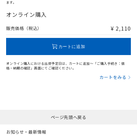
オムロン制御機器販売店や当社販売拠
フタル酸エステル類の４物質については閾値を超える意
ます。
武器並びにこれらの製造装置等に一切
いては、お客様のお取引先、ま
図的な使用がないことを確認しています。
"対応済み"や非含有の記載がされた商品であっても、流通
点は「
販売ネットワーク
」をご確認
※2 環境保護使用期限
使用いたしません。
たはお客様担当のオムロン制御
在庫等で未対応品が混在する可能性があります。
オンライン購入
ください。
当社は、貴社製品を第三者に販売する
機器販売店・当社販売員にご確
非含有品が必要な際は、弊社営業部門もしくは販売店へお
在庫状況および標準価格結果を当社の
※2 対応予定月
「ｅ」：有害物質（10物質）のすべてが基
場合は、上記1、2および3の内容を当
認ください)
問い合わせください。
事前の承諾なく第三者に漏洩または開
¥ 2,110
販売価格（税込）
準値以下であることを示します。
該第三者に通知します。また当社は、
示しないようお願いします。
部品在庫の切り替え状況などにより、予定
「10」：通常の使用状況下において有害物
販売先および販売に係わる関係者が違
マイパーツ機能（部品リスト作成サー
空
受注生産機種、また在庫状況の
この製品のRoHS/REACH対応状況ページへ
月が前後することがあります。
質が外部に漏えいし、環境に深刻な影響を
法に輸出するおそれがある場合は、取
ビス）をご利用いただくには、I-Web
白
情報を公開していない機種
カートに追加
及ぼさない年数を意味します。
り引きをいたしません。
メンバーズにご登録されている必要が
「－」：未確認です。当社販売部門へお問
あります。
い合わせください。
オンライン購入における出荷予定日は、カートに追加～「ご購入手続き：価
お客様が当ウェブサイト上で当社にご
格・納期の確認」画面にてご確認ください。
※3 非含有証明書ダウンロード
登録された部品リストについて、当社
カートをみる
および当社の共同利用者が、当社の製
下記の非含有証明書をダウンロードするこ
品・サービスに関するお客様との取
とができます。
合意する
キャンセル
引・商談に必要な範囲で利用すること
をご了承ください。
EU RoHS指令（10物質）の非含有証明書
※当社の共同利用者とは、
"個人情報
51物質の非含有証明書（当社基準）
の共同利用に関して"
の「1.共同利
※本証明書は発行日時点で非含有を証明す
用者の範囲」に記載されている法人を
ページ先頭へ戻る
るもので、過去に遡って非含有を証明する
指します。
ものではありません。
お知らせ・最新情報
また、RoHS指令のフタル酸エステル類４