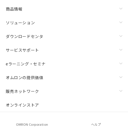
物質の対応では、対応完了までの期間は出
荷製品に未対応品が混在することから備考
商品情報
欄に対応日を記載しておりました。
既に当社にて対応品への在庫切替を完了
ソリューション
していることから、特段のことがない限
り、2022年1月12日より割愛しておりま
ダウンロードセンタ
す。
サービスサポート
eラーニング・セミナ
オムロンの提供価値
販売ネットワーク
オンラインストア
OMRON Corporation
ヘルプ