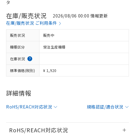
タ
在庫/販売状況
2026/08/06 00:00 情報更新
在庫/販売状況 ご利用条件
販売状況
販売中
機種区分
受注生産機種
在庫状況
標準価格(税別)
¥ 1,920
※1 対応状況
詳細情報
対応済み：EU RoHS指令（10物質）の
RoHS/REACH対応状況
規格認証/適合状況
非含有に対応した製品が提供可能な商品で
す。
対応予定：EU RoHS指令（10物質）の非含
ご利用条件
有に対応した製品に切り替える予定のある
RoHS/REACH対応状況
商品です。