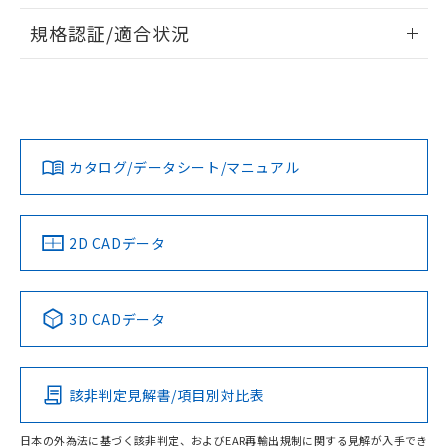
情報更新：2026/7/29
対応予定なし：EU RoHS指令（10物質）の
規格認証/適合状況
以下の条件をお読みいただき、同意のうえ
非含有に非対応の商品で、対応品を出す予
ご利用ください。
定はありません。
EU RoHS
注意事項・凡例
UL認証
CSA認証
CEマーキング
調査・確認中：EU RoHS指令（10物質）の
本サービスは、当社制御機器事業取扱
※1 中国RoHS○×表
非含有の対応状況を調査中または確認中の
商品の当社在庫状況および標準価格
No
No
N/A
商品です。
対応状況
対応予定月
※1
※2
(税抜)を提供させていただくもので
「○」：最大均質材料含有率が中国RoHSの
非該当品：ライセンス料など無形物で、有
す。
基準値以下であることを示します。
カタログ/データシート/マニュアル
害物質有無と関係のない商品です。
対応済み
当社制御機器事業取扱商品の中には、
「×」：最大均質材料含有率が中国RoHSの
仕入先様の事情により、非含有部品として
本サービスの対象外となる商品もある
LR型式承認
DNV型式承認
BV型式承認
KR型式承
基準値を超えていることを示します。
いたものが、含有品と判明した場合などや
当社は、これら貴社製品のうち、外国
（イギリス
（ノルウェー
（フランス
（韓国
ことをご了承ください。
「－」：未確認です。当社販売部門へお問
むを得ず変更することがあります。
為替および外国貿易法に定める商品
船舶規格）
船舶規格）
船舶規格）
船舶規格
中国 RoHS
注意事項・凡例
在庫状況および標準価格照会結果は、
2D CADデータ
い合わせください。
（以下｢規制貨物等」という）を輸出
記載している更新日時点での社内デー
No
*EU RoHS指令（10物質）：
No
No
No
または国外への提供する場合は、日本
記
タに基づき作成されるものであり、閲
説明
鉛(Pb) 1000ppm以下、 水銀(Hg) 1000ppm以下、 カド
*中国RoHS10物質の基準値 (GB/T26572)：
国政府の輸出許可(または役務取引許
号
覧された時点での実際の在庫および標
ミウム(Cd) 100ppm以下、
中国 RoHS表
※1 ※2
Pb(鉛) :1000ppm、 Hg(水銀) : 1000ppm、 Cd(カドミウ
可)を取得するなどの必要な手続きを
3D CADデータ
六価クロム(Cr(Ⅵ)) 1000ppm以下、ポリ臭化ビフェニル
ム) : 100ppm、
準価格とは異なる場合があることをご
類(PBB) 1000ppm以下、ポリ臭化ジフェニルエーテル類
Cr(Ⅵ)(六価クロム) : 1000ppm、 PBBs(ポリ臭化ビフェ
とります。
この製品の規格認証/適合状況ページへ
Pb
Hg
Cd
Cr(VI)
了承ください。
(PBDE) 1000ppm以下、フタル酸ビス(2-エチルヘキシ
○
一定数以上の在庫あり
ニル類) : 1000ppm、 PBDEs(ポリ臭化ジフェニルエーテ
当社は規制貨物を破棄する場合は、完
その他の認証はこちらのページからご検索ください
ル) (DEHP)(別名：DOP) 1000ppm以下、フタル酸ブチ
正式な納期状況および標準価格はお客
ル類) : 1000ppm、
ルベンジル（BBP） 1000ppm以下、フタル酸ジブチル
全に破砕するなど、違法に輸出されな
DBP(フタル酸ジブチル) : 1000ppm、 DIBP(フタル酸ジ
様のお取引先、またはお客様担当のオ
（DBP） 1000ppm以下、フタル酸ジイソブチル
該非判定見解書/項目別対比表
イソブチル) : 1000ppm、 BBP(フタル酸ブチルベンジ
△
一定数には満たないが在庫あり
O
O
O
O
いよう必要な手段を講じます。
ムロン制御機器販売店・当社販売員に
(DIBP) 1000ppm以下
ル) : 1000ppm、
当社は貴社製品を、核兵器、ミサイ
但し、RoHS指令で産業用監視および制御機器に対する
DEHP(フタル酸ビス(2-エチルヘキシル)) : 1000ppm
ご相談ください。
適用除外項目は除く。
日本の外為法に基づく該非判定、およびEAR再輸出規制に関する見解が入手でき
ル、化学兵器、生物兵器またはその他
－
在庫なし(最新の在庫状況につ