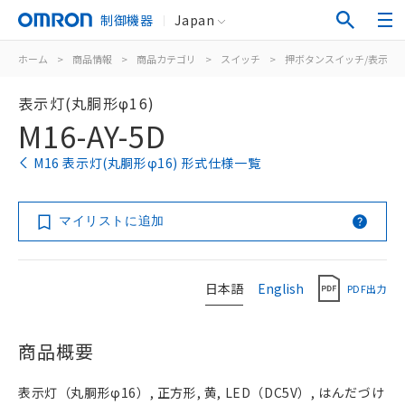
制御機器
Japan
ホーム
>
商品情報
>
商品カテゴリ
>
スイッチ
>
押ボタンスイッチ/表示灯
表示灯(丸胴形φ16)
M16-AY-5D
M16 表示灯(丸胴形φ16) 形式仕様一覧
マイリストに追加
日本語
English
PDF出力
商品概要
表示灯（丸胴形φ16）, 正方形, 黄, LED（DC5V）, はんだづけ