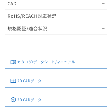
あります。
CAD
い合わせください。
お客様が当ウェブサイト上で当社にご
※3 非含有証明書ダウンロード
ログイン/会員登録いただくと、CADデータをダウンロー
登録された部品リストについて、当社
RoHS/REACH対応状況
ドすることができます。
および当社の共同利用者が、当社の製
下記の非含有証明書をダウンロードするこ
品・サービスに関するお客様との取
情報更新：2026/7/29
とができます。
規格認証/適合状況
合意する
キャンセル
引・商談に必要な範囲で利用すること
をご了承ください。
ログイン/会員登録
EU RoHS
注意事項・凡例
EU RoHS指令（10物質）の非含有証明書
※当社の共同利用者とは、
"個人情報
UL認証
CSA認証
CEマーキング
51物質の非含有証明書（当社基準）
の共同利用に関して"
の「1.共同利
※本証明書は発行日時点で非含有を証明す
用者の範囲」に記載されている法人を
No
No
N/A
対応状況
るもので、過去に遡って非含有を証明する
対応予定月
※1
※2
指します。
ダウンロードデータをご利用いただく前に、以下を必ずお読
ものではありません。
みください。
カタログ/データシート/マニュアル
対応済み
また、RoHS指令のフタル酸エステル類４
ソフトウェアの使用条件
物質の対応では、対応完了までの期間は出
LR型式承認
DNV型式承認
BV型式承認
KR型式承
荷製品に未対応品が混在することから備考
（イギリス
（ノルウェー
（フランス
（韓国
欄に対応日を記載しておりました。
船舶規格）
船舶規格）
船舶規格）
船舶規格
中国 RoHS
注意事項・凡例
2D CADデータ
既に当社にて対応品への在庫切替を完了
No
No
No
No
していることから、特段のことがない限
り、2022年1月12日より割愛しておりま
中国 RoHS表
※1 ※2
す。
3D CADデータ
この製品の規格認証/適合状況ページへ
Pb
Hg
Cd
Cr(VI)
その他の認証はこちらのページからご検索ください