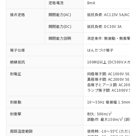
定格電流
8mA
接点定格
開閉能力(AC)
抵抗負荷: AC125V 5A/AC250
開閉能力(DC)
抵抗負荷: DC30V 3A
※1 対応状況
開閉能力説明
測定条件: 無振動・無衝撃状態
対応済み：EU RoHS指令（10物質）の
端子仕様
はんだづけ端子
非含有に対応した製品が提供可能な商品で
す。
絶縁抵抗
100MΩ以上 (DC500Vメガ)
対応予定：EU RoHS指令（10物質）の非含
ご利用条件
有に対応した製品に切り替える予定のある
耐電圧
同極端子間: AC1000V 50/60
異極端子間: AC2000V 50/60
商品です。
各端子とアース間: AC2000V 5
対応予定なし：EU RoHS指令（10物質）の
ランプ端子間: AC1000V 50
以下の条件をお読みいただき、同意のうえ
非含有に非対応の商品で、対応品を出す予
ご利用ください。
定はありません。
耐振動
10～55Hz 複振幅 1.5mm 
調査・確認中：EU RoHS指令（10物質）の
本サービスは、当社制御機器事業取扱
※1 中国RoHS○×表
非含有の対応状況を調査中または確認中の
2
耐衝撃
耐久: 500m/s
商品の当社在庫状況および標準価格
商品です。
2
誤動作: 最大150m/s
(誤動作
(税抜)を提供させていただくもので
「○」：最大均質材料含有率が中国RoHSの
非該当品：ライセンス料など無形物で、有
す。
基準値以下であることを示します。
害物質有無と関係のない商品です。
周囲温度範囲
使用時: -10～55℃ (ただ
当社制御機器事業取扱商品の中には、