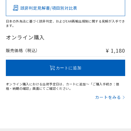
該非判定見解書/項目別対比表
O
O
O
O
日本の外為法に基づく該非判定、およびEAR再輸出規制に関する見解が入手でき
ます。
"対応済み"や非含有の記載がされた商品であっても、流通
在庫等で未対応品が混在する可能性があります。
オンライン購入
非含有品が必要な際は、弊社営業部門もしくは販売店へお
問い合わせください。
¥ 1,180
販売価格（税込）
この製品のRoHS/REACH対応状況ページへ
カートに追加
オンライン購入における出荷予定日は、カートに追加～「ご購入手続き：価
格・納期の確認」画面にてご確認ください。
カートをみる