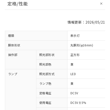
定格/性能
情報更新：2026/05/21
種類
表示灯
胴体形状
丸胴形(φ16mm)
操作部
照光部形状
正方形
照光部色
黄
ランプ
照光部方式
LED
ランプ色
黄
定格電圧
DC5V
使用電圧
DC5V±5%