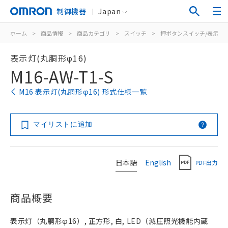
制御機器
Japan
ホーム
>
商品情報
>
商品カテゴリ
>
スイッチ
>
押ボタンスイッチ/表示灯
表示灯(丸胴形φ16)
M16-AW-T1-S
M16 表示灯(丸胴形φ16) 形式仕様一覧
マイリストに追加
日本語
English
PDF出力
商品概要
表示灯（丸胴形φ16）, 正方形, 白, LED（減圧照光機能内蔵