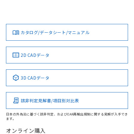
および当社の共同利用者が、当社の製
EU RoHS
注意事項・凡例
下記の非含有証明書をダウンロードするこ
UL認証
CSA認証
CEマーキング
品・サービスに関するお客様との取
とができます。
合意する
キャンセル
引・商談に必要な範囲で利用すること
No
No
N/A
をご了承ください。
対応状況
対応予定月
※1
※2
EU RoHS指令（10物質）の非含有証明書
※当社の共同利用者とは、
"個人情報
51物質の非含有証明書（当社基準）
の共同利用に関して"
の「1.共同利
カタログ/データシート/マニュアル
対応済み
※本証明書は発行日時点で非含有を証明す
用者の範囲」に記載されている法人を
るもので、過去に遡って非含有を証明する
LR型式承認
DNV型式承認
BV型式承認
KR型式承
指します。
（イギリス
（ノルウェー
（フランス
（韓国
ものではありません。
船舶規格）
船舶規格）
船舶規格）
船舶規格
中国 RoHS
注意事項・凡例
また、RoHS指令のフタル酸エステル類４
2D CADデータ
物質の対応では、対応完了までの期間は出
No
No
No
No
荷製品に未対応品が混在することから備考
欄に対応日を記載しておりました。
中国 RoHS表
※1 ※2
3D CADデータ
既に当社にて対応品への在庫切替を完了
この製品の規格認証/適合状況ページへ
Pb
Hg
Cd
Cr(VI)
していることから、特段のことがない限
その他の認証はこちらのページからご検索ください
り、2022年1月12日より割愛しておりま
す。
該非判定見解書/項目別対比表
X
O
O
O
日本の外為法に基づく該非判定、およびEAR再輸出規制に関する見解が入手でき
ます。
"対応済み"や非含有の記載がされた商品であっても、流通
在庫等で未対応品が混在する可能性があります。
オンライン購入