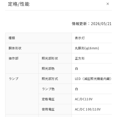
定格/性能
情報更新：2026/05/21
種類
表示灯
胴体形状
丸胴形(φ16mm)
操作部
照光部形状
正方形
照光部色
白
ランプ
照光部方式
LED（減圧照光機能内蔵）
ランプ色
白
定格電圧
AC/DC110V
使用電圧
AC/DC 100/110V