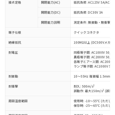
接点定格
開閉能力(AC)
抵抗負荷: AC125V 5A/AC250
※1 対応状況
開閉能力(DC)
抵抗負荷: DC30V 3A
開閉能力説明
測定条件: 無振動・無衝撃状態
対応済み：EU RoHS指令（10物質）の
非含有に対応した製品が提供可能な商品で
端子仕様
クイックコネクタ
す。
対応予定：EU RoHS指令（10物質）の非含
ご利用条件
絶縁抵抗
100MΩ以上 (DC500Vメガ)
有に対応した製品に切り替える予定のある
商品です。
耐電圧
同極端子間: AC1000V 50/60
対応予定なし：EU RoHS指令（10物質）の
異極端子間: AC2000V 50/60
以下の条件をお読みいただき、同意のうえ
非含有に非対応の商品で、対応品を出す予
各端子とアース間: AC2000V 5
ご利用ください。
定はありません。
ランプ端子間: AC1000V 50
調査・確認中：EU RoHS指令（10物質）の
本サービスは、当社制御機器事業取扱
※1 中国RoHS○×表
耐振動
10～55Hz 複振幅 1.5mm 
非含有の対応状況を調査中または確認中の
商品の当社在庫状況および標準価格
商品です。
(税抜)を提供させていただくもので
2
耐衝撃
耐久: 500m/s
「○」：最大均質材料含有率が中国RoHSの
非該当品：ライセンス料など無形物で、有
す。
2
誤動作: 最大150m/s
(誤動作
基準値以下であることを示します。
害物質有無と関係のない商品です。
当社制御機器事業取扱商品の中には、
「×」：最大均質材料含有率が中国RoHSの
仕入先様の事情により、非含有部品として
本サービスの対象外となる商品もある
周囲温度範囲
使用時: -10～55℃ (ただ
基準値を超えていることを示します。
いたものが、含有品と判明した場合などや
当社は、これら貴社製品のうち、外国
保存時: -25～65℃ (ただ
ことをご了承ください。
「－」：未確認です。当社販売部門へお問
むを得ず変更することがあります。
為替および外国貿易法に定める商品
在庫状況および標準価格照会結果は、
い合わせください。