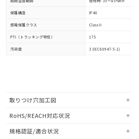
（以下｢規制貨物等」という）を輸出
周囲湿度範囲
使用時: 35～85%RH
記載している更新日時点での社内デー
*EU RoHS指令（10物質）：
または国外への提供する場合は、日本
記
タに基づき作成されるものであり、閲
説明
鉛(Pb) 1000ppm以下、 水銀(Hg) 1000ppm以下、 カド
*中国RoHS10物質の基準値 (GB/T26572)：
保護構造
IP40
国政府の輸出許可(または役務取引許
号
覧された時点での実際の在庫および標
ミウム(Cd) 100ppm以下、
Pb(鉛) :1000ppm、 Hg(水銀) : 1000ppm、 Cd(カドミウ
可)を取得するなどの必要な手続きを
六価クロム(Cr(Ⅵ)) 1000ppm以下、ポリ臭化ビフェニル
ム) : 100ppm、
準価格とは異なる場合があることをご
類(PBB) 1000ppm以下、ポリ臭化ジフェニルエーテル類
感電保護クラス
Class II
Cr(Ⅵ)(六価クロム) : 1000ppm、 PBBs(ポリ臭化ビフェ
とります。
了承ください。
(PBDE) 1000ppm以下、フタル酸ビス(2-エチルヘキシ
○
一定数以上の在庫あり
ニル類) : 1000ppm、 PBDEs(ポリ臭化ジフェニルエーテ
当社は規制貨物を破棄する場合は、完
ル) (DEHP)(別名：DOP) 1000ppm以下、フタル酸ブチ
正式な納期状況および標準価格はお客
ル類) : 1000ppm、
PTI（トラッキング特性）
175
ルベンジル（BBP） 1000ppm以下、フタル酸ジブチル
全に破砕するなど、違法に輸出されな
DBP(フタル酸ジブチル) : 1000ppm、 DIBP(フタル酸ジ
様のお取引先、またはお客様担当のオ
（DBP） 1000ppm以下、フタル酸ジイソブチル
イソブチル) : 1000ppm、 BBP(フタル酸ブチルベンジ
△
一定数には満たないが在庫あり
いよう必要な手段を講じます。
ムロン制御機器販売店・当社販売員に
(DIBP) 1000ppm以下
ル) : 1000ppm、
汚染度
3 (IEC60947-5-1)
当社は貴社製品を、核兵器、ミサイ
但し、RoHS指令で産業用監視および制御機器に対する
DEHP(フタル酸ビス(2-エチルヘキシル)) : 1000ppm
ご相談ください。
適用除外項目は除く。
ル、化学兵器、生物兵器またはその他
－
在庫なし(最新の在庫状況につ
オムロン制御機器販売店や当社販売拠
フタル酸エステル類の４物質については閾値を超える意
武器並びにこれらの製造装置等に一切
いては、お客様のお取引先、ま
図的な使用がないことを確認しています。
点は「
販売ネットワーク
」をご確認
※2 環境保護使用期限
使用いたしません。
たはお客様担当のオムロン制御
ください。
当社は、貴社製品を第三者に販売する
機器販売店・当社販売員にご確
在庫状況および標準価格結果を当社の
※2 対応予定月
「ｅ」：有害物質（10物質）のすべてが基
場合は、上記1、2および3の内容を当
認ください)
事前の承諾なく第三者に漏洩または開
準値以下であることを示します。
該第三者に通知します。また当社は、
示しないようお願いします。
部品在庫の切り替え状況などにより、予定
「10」：通常の使用状況下において有害物
販売先および販売に係わる関係者が違
取りつけ穴加工図
マイパーツ機能（部品リスト作成サー
空
受注生産機種、また在庫状況の
月が前後することがあります。
質が外部に漏えいし、環境に深刻な影響を
法に輸出するおそれがある場合は、取
ビス）をご利用いただくには、I-Web
白
情報を公開していない機種
及ぼさない年数を意味します。
情報更新：2026/05/21
り引きをいたしません。
メンバーズにご登録されている必要が
RoHS/REACH対応状況
「－」：未確認です。当社販売部門へお問
あります。
い合わせください。
お客様が当ウェブサイト上で当社にご
情報更新：2026/7/29
※3 非含有証明書ダウンロード
規格認証/適合状況
登録された部品リストについて、当社