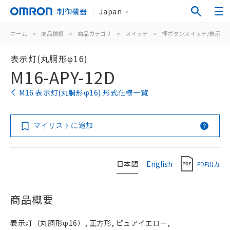
制御機器
Japan
ホーム
>
商品情報
>
商品カテゴリ
>
スイッチ
>
押ボタンスイッチ/表示灯
表示灯(丸胴形φ16)
M16-APY-12D
M16 表示灯(丸胴形φ16) 形式仕様一覧
マイリストに追加
日本語
English
PDF出力
商品概要
表示灯（丸胴形φ16）, 正方形, ピュアイエロー,