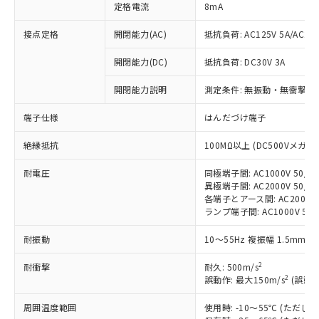
定格電流
8mA
接点定格
開閉能力(AC)
抵抗負荷: AC125V 5A/AC250
開閉能力(DC)
抵抗負荷: DC30V 3A
※1 対応状況
開閉能力説明
測定条件: 無振動・無衝撃状態
対応済み：EU RoHS指令（10物質）の
端子仕様
はんだづけ端子
非含有に対応した製品が提供可能な商品で
す。
絶縁抵抗
100MΩ以上 (DC500Vメガ)
対応予定：EU RoHS指令（10物質）の非含
ご利用条件
有に対応した製品に切り替える予定のある
耐電圧
同極端子間: AC1000V 50/60
異極端子間: AC2000V 50/60
商品です。
各端子とアース間: AC2000V 5
対応予定なし：EU RoHS指令（10物質）の
ランプ端子間: AC1000V 50
以下の条件をお読みいただき、同意のうえ
非含有に非対応の商品で、対応品を出す予
ご利用ください。
定はありません。
耐振動
10～55Hz 複振幅 1.5mm 
調査・確認中：EU RoHS指令（10物質）の
本サービスは、当社制御機器事業取扱
※1 中国RoHS○×表
非含有の対応状況を調査中または確認中の
2
耐衝撃
耐久: 500m/s
商品の当社在庫状況および標準価格
商品です。
2
誤動作: 最大150m/s
(誤動作
(税抜)を提供させていただくもので
「○」：最大均質材料含有率が中国RoHSの
非該当品：ライセンス料など無形物で、有
す。
基準値以下であることを示します。
害物質有無と関係のない商品です。
周囲温度範囲
使用時: -10～55℃ (ただ
当社制御機器事業取扱商品の中には、