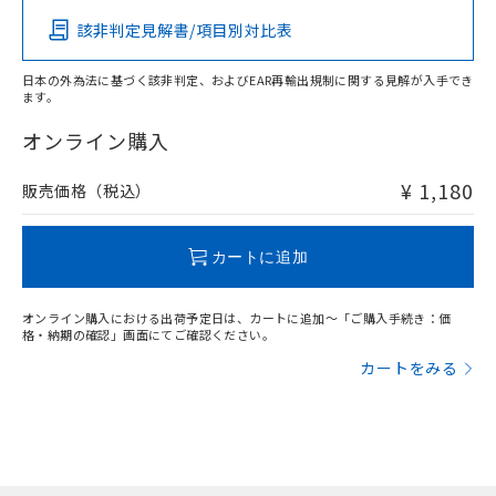
該非判定見解書/項目別対比表
O
O
O
O
日本の外為法に基づく該非判定、およびEAR再輸出規制に関する見解が入手でき
ます。
"対応済み"や非含有の記載がされた商品であっても、流通
在庫等で未対応品が混在する可能性があります。
オンライン購入
非含有品が必要な際は、弊社営業部門もしくは販売店へお
問い合わせください。
¥ 1,180
販売価格（税込）
この製品のRoHS/REACH対応状況ページへ
カートに追加
オンライン購入における出荷予定日は、カートに追加～「ご購入手続き：価
格・納期の確認」画面にてご確認ください。
カートをみる