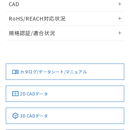
あります。
CAD
い合わせください。
お客様が当ウェブサイト上で当社にご
※3 非含有証明書ダウンロード
ログイン/会員登録いただくと、CADデータをダウンロー
登録された部品リストについて、当社
RoHS/REACH対応状況
ドすることができます。
および当社の共同利用者が、当社の製
下記の非含有証明書をダウンロードするこ
品・サービスに関するお客様との取
情報更新：2026/7/29
とができます。
規格認証/適合状況
合意する
キャンセル
引・商談に必要な範囲で利用すること
をご了承ください。
ログイン/会員登録
EU RoHS
注意事項・凡例
EU RoHS指令（10物質）の非含有証明書
※当社の共同利用者とは、
"個人情報
UL認証
CSA認証
CEマーキング
51物質の非含有証明書（当社基準）
の共同利用に関して"
の「1.共同利
※本証明書は発行日時点で非含有を証明す
用者の範囲」に記載されている法人を
No
No
N/A
対応状況
るもので、過去に遡って非含有を証明する
対応予定月
※1
※2
指します。
ダウンロードデータをご利用いただく前に、以下を必ずお読
ものではありません。
みください。
カタログ/データシート/マニュアル
対応済み
また、RoHS指令のフタル酸エステル類４
ソフトウェアの使用条件
物質の対応では、対応完了までの期間は出
LR型式承認
DNV型式承認
BV型式承認
KR型式承
荷製品に未対応品が混在することから備考
（イギリス
（ノルウェー
（フランス
（韓国
欄に対応日を記載しておりました。
船舶規格）
船舶規格）
船舶規格）
船舶規格
中国 RoHS
注意事項・凡例
2D CADデータ
既に当社にて対応品への在庫切替を完了
No
No
No
No
していることから、特段のことがない限
り、2022年1月12日より割愛しておりま
中国 RoHS表
※1 ※2
す。
3D CADデータ
この製品の規格認証/適合状況ページへ
Pb
Hg
Cd
Cr(VI)
その他の認証はこちらのページからご検索ください