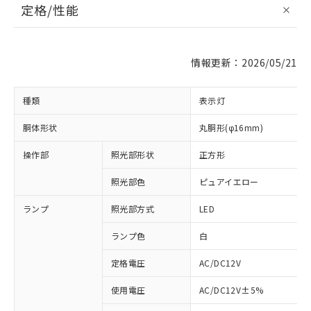
定格/性能
情報更新：2026/05/21
種類
表示灯
胴体形状
丸胴形(φ16mm)
操作部
照光部形状
正方形
照光部色
ピュアイエロー
ランプ
照光部方式
LED
ランプ色
白
定格電圧
AC/DC12V
使用電圧
AC/DC12V±5%