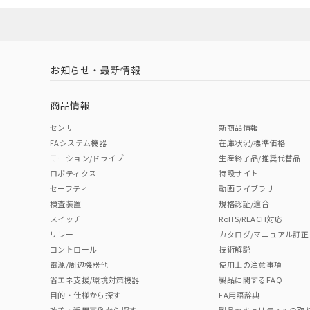
ソフトウェアの使用条件
対応済み
LR型式承認
DNV型式承認
BV型式承認
KR
（イギリス
（ノルウェー
（フランス
（
お知らせ・最新情報
中国 RoHS
注意事項・凡例
船舶規格）
船舶規格）
船舶規格）
船
商品情報
No
No
No
No
中国 RoHS表
※1 ※2
センサ
新商品情報
FAシステム機器
在庫状況/標準価格
Pb
Hg
Cd
Cr(V
モーション/ドライブ
生産終了品/推奨代替品
ロボティクス
特設サイト
セーフティ
動画ライブラリ
検査装置
規格認証/適合
O
O
O
O
スイッチ
RoHS/REACH対応
リレー
カタログ/マニュアル訂正
コントロール
技術解説
"対応済み"や非含有の記載がされた商品であっても、流通
電源/周辺機器他
使用上の注意事項
非含有品が必要な際は、弊社営業部門もしくは販売店へお
省エネ支援/環境対策機器
製品に関するFAQ
目的・仕様から探す
FA用語辞典