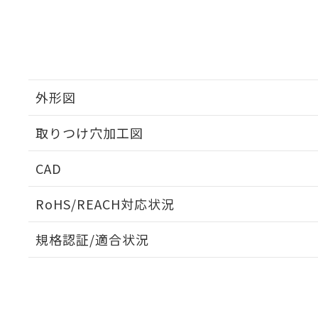
外形図
取りつけ穴加工図
CAD
ログイン/会員登録いただくと、CADデータをダウンロ
RoHS/REACH対応状況
規格認証/適合状況
EU RoHS
注意事項・凡例
UL認証
CSA認証
CEマーキング
ダウンロードデータをご利用いただく前に、以下を必ずお読
No
No
N/A
対応状況
対応予定月
※1
※2