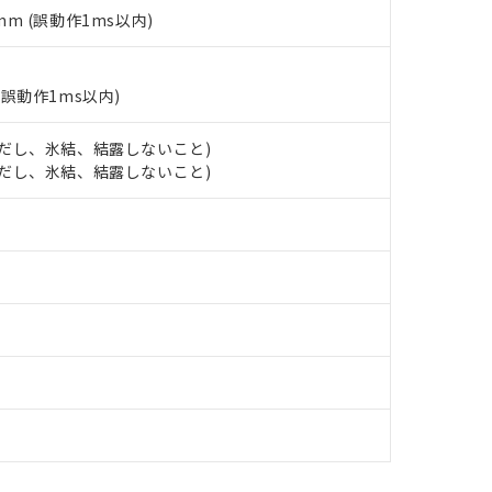
あります。
5mm (誤動作1ms以内)
機種、また在庫状況の情報を公開していない機種
ェブサイト上で当社にご登録された部品リストについて、当社およ
書ダウンロード
す。当社販売部門へお問い合わせください。
品・サービスに関するお客様との取引・商談に必要な範囲で利用す
合意する
キャンセル
書をダウンロードすることができます。
(誤動作1ms以内)
利用者とは、
"個人情報の共同利用に関して"
の「1.共同利用者の
します。
10物質）の非含有証明書
 (ただし、氷結、結露しないこと)
明書（当社基準）
 (ただし、氷結、結露しないこと)
日時点で非含有を証明するもので、過去に遡って非含有を証明するも
令のフタル酸エステル類４物質の対応では、対応完了までの期間は出
備考欄に対応日を記載しておりました。
品への在庫切替を完了していることから、特段のことがない限り、20
す。