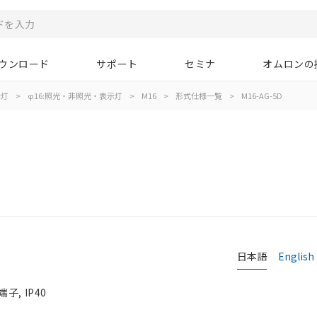
ウンロード
サポート
セミナ
オムロンの
示灯
>
φ16:照光・非照光・表示灯
>
M16
>
形式仕様一覧
>
M16-AG-5D
日本語
English
子, IP40