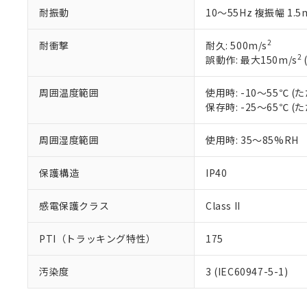
ている必要が
味します。
耐振動
10～55Hz 複振幅 1.
空
受注生産
お客様が当ウ
※3 非含有証明
「－」：未確認で
白
が、当社の製
2
耐衝撃
耐久: 500m/s
さい。
下記の非含有証明
2
誤動作: 最大150m/s
※当社の共同
いる法人を指
EU RoHS指令（
周囲温度範囲
使用時: -10～55℃
51物質の非含有証
保存時: -25～65℃
※本証明書は発行
また、RoHS指
混在することから
周囲湿度範囲
使用時: 35～85%RH
既に当社にて対応
り割愛しておりま
保護構造
IP40
感電保護クラス
Class II
PTI（トラッキング特性）
175
汚染度
3 (IEC60947-5-1)