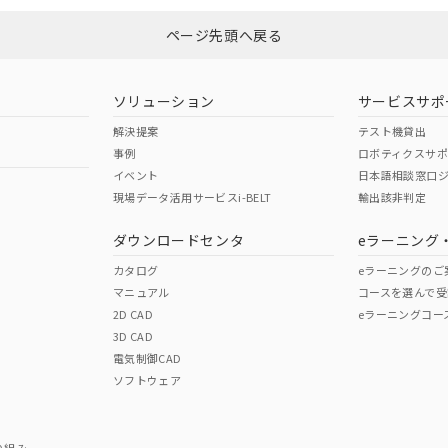
ページ先頭へ戻る
ダウンロードはこちら
型式承認
NK型式承認
ABS型式承認
韓国
（日本
（アメリカ
ソリューション
サービスサポ
舶規格）
船舶規格）
船舶規格）
解決提案
テスト機貸出
事例
ロボティクスサ
No
No
イベント
日本語相談窓口
現場データ活用サービスi-BELT
輸出該非判定
I)
PBBs
PBDEs
DBP
ダウンロードセンタ
eラーニング
この製品の規格認証/適合
その他の認証はこちらのページからご
カタログ
eラーニングのご
マニュアル
コースを選んで受
O
O
O
2D CAD
eラーニングコー
3D CAD
電気制御CAD
在庫等で未対応品が混在する可能性があります。
ソフトウェア
問い合わせください。
この製品のRoHS/REACH対応