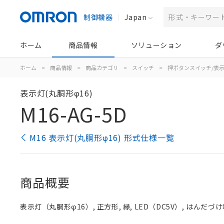
制御機器
Japan
ホーム
商品情報
ソリューション
ダ
ホーム
>
商品情報
>
商品カテゴリ
>
スイッチ
>
押ボタンスイッチ/表
表示灯(丸胴形φ16)
M16-AG-5D
M16 表示灯(丸胴形φ16) 形式仕様一覧
商品概要
表示灯（丸胴形φ16）, 正方形, 緑, LED（DC5V）, はんだづけ端