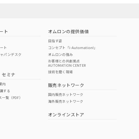
ート
オムロンの提供価値
目指す姿
ポート
コンセプト「i-Automation!」
ジャパンデスク
オムロンの強み
お客様との共創拠点
AUTOMATION CENTER
DIBP
BBP
DEHP
環境保護
技術を磨く現場
・セミナ
状況ページへ
使用期限
検索ください
案内
販売ネットワーク
講する
O
O
O
e
国内販売ネットワーク
ス一覧（PDF）
海外販売ネットワーク
オンラインストア
状況ページへ