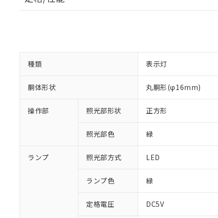
種類
表示灯
胴体形状
丸胴形(φ16mm)
操作部
照光部形状
正方形
照光部色
緑
ランプ
照光部方式
LED
ランプ色
緑
定格電圧
DC5V
※1 対応状況