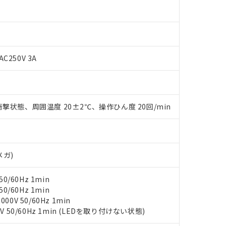
 RoHS指令（10物質）の非含有に対応した製品が提供可能な商品です
oHS指令（10物質）の非含有に対応した製品に切り替える予定のある
 RoHS指令（10物質）の非含有に非対応の商品で、対応品を出す予
 RoHS指令（10物質）の非含有の対応状況を調査中または確認中の
AC250V 3A
ンス料など無形物で、有害物質有無と関係のない商品です。
○×表
より、非含有部品としていたものが、含有品と判明した場合などやむ
みいただき、同意のうえご利用ください。
材料含有率が中国RoHSの基準値以下であることを示します。
材料含有率が中国RoHSの基準値を超えていることを示します。
、当社制御機器事業取扱商品の当社在庫状況および標準価格(税抜)
ら貴社製品のうち、外国為替および外国貿易法に定める商品（以下｢
質）：
撃状態、周囲温度 20±2℃、操作ひん度 20回/min
す。当社販売部門へお問い合わせください。
 水銀(Hg) 1000ppm以下、 カドミウム(Cd) 100ppm以下、
たは国外への提供する場合は、日本国政府の輸出許可(または役務取
000ppm以下、ポリ臭化ビフェニル類(PBB) 1000ppm以下、ポリ臭化ジフェニルエーテル類(P
事業取扱商品の中には、本サービスの対象外となる商品もあること
手続きをとります。
キシル) (DEHP)(別名：DOP) 1000ppm以下、フタル酸ブチルベンジル（BBP） 100
(GB/T26572)：
以下、フタル酸ジイソブチル (DIBP) 1000ppm以下
び標準価格照会結果は、記載している更新日時点での社内データに
物を破棄する場合は、完全に破砕するなど、違法に輸出されないよ
(水銀) : 1000ppm、 Cd(カドミウム) : 100ppm、
業用監視および制御機器に対する適用除外項目は除く。
覧された時点での実際の在庫および標準価格とは異なる場合がある
1000ppm、 PBBs(ポリ臭化ビフェニル類) : 1000ppm、 PBDEs(ポリ臭化ジフェニルエーテル類
物質については閾値を超える意図的な使用がないことを確認しています。
上の在庫あり
 1000ppm、 DIBP(フタル酸ジイソブチル) : 1000ppm、 BBP(フタル酸ブチルベンジル) :
メガ)
品を、核兵器、ミサイル、化学兵器、生物兵器またはその他武器並
チルヘキシル)) : 1000ppm
況および標準価格はお客様のお取引先、またはお客様担当のオムロ
用いたしません。
ご相談ください。
は満たないが在庫あり
製品を第三者に販売する場合は、上記1、2および3の内容を当該第
0/60Hz 1min
機器販売店や当社販売拠点は「
販売ネットワーク
」をご確認くだ
販売先および販売に係わる関係者が違法に輸出するおそれがある場
用期限
0/60Hz 1min
び標準価格結果を当社の事前の承諾なく第三者に漏洩または開示し
え状況などにより、予定月が前後することがあります。
0V 50/60Hz 1min
(最新の在庫状況については、お客様のお取引先、またはお客様担当
V 50/60Hz 1min (LEDを取り付けない状態)
（10物質）のすべてが基準値以下であることを示します。
店・当社販売員にご確認ください)
能（部品リスト作成サービス）をご利用いただくには、I-Webメン
使用状況下において有害物質が外部に漏えいし、環境に深刻な影響を