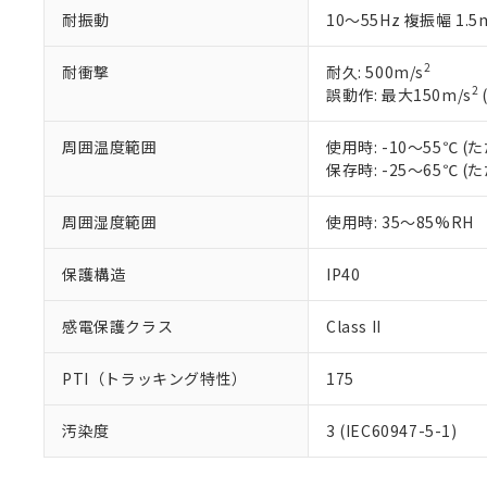
お客様が当ウ
※3 非含有証明
「－」：未確認で
白
耐振動
10～55Hz 複振幅 1.
が、当社の製
さい。
下記の非含有証明
2
※当社の共同
耐衝撃
耐久: 500m/s
2
いる法人を指
誤動作: 最大150m/s
EU RoHS指令（
51物質の非含有証
※本証明書は発行
周囲温度範囲
使用時: -10～55℃
また、RoHS指
保存時: -25～65℃
混在することから
既に当社にて対応
周囲湿度範囲
使用時: 35～85%RH
り割愛しておりま
保護構造
IP40
感電保護クラス
Class II
PTI（トラッキング特性）
175
汚染度
3 (IEC60947-5-1)