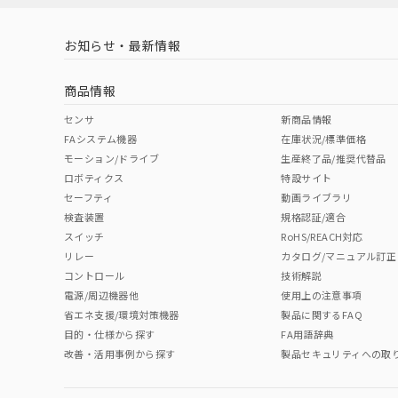
LR型式承認
DNV型式承認
BV型式承認
KR
（イギリス
（ノルウェー
（フランス
（
お知らせ・最新情報
中国 RoHS
注意事項・凡例
船舶規格）
船舶規格）
船舶規格）
船
商品情報
No
No
No
No
中国 RoHS表
※1 ※2
センサ
新商品情報
FAシステム機器
在庫状況/標準価格
Pb
Hg
Cd
Cr(V
モーション/ドライブ
生産終了品/推奨代替品
ロボティクス
特設サイト
セーフティ
動画ライブラリ
検査装置
規格認証/適合
O
O
O
O
スイッチ
RoHS/REACH対応
リレー
カタログ/マニュアル訂正
コントロール
技術解説
"対応済み"や非含有の記載がされた商品であっても、流通
電源/周辺機器他
使用上の注意事項
非含有品が必要な際は、弊社営業部門もしくは販売店へお
省エネ支援/環境対策機器
製品に関するFAQ
目的・仕様から探す
FA用語辞典
改善・活用事例から探す
製品セキュリティへの取