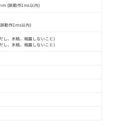
ェブサイト上で当社にご登録された部品リストについて、当社およ
書ダウンロード
す。当社販売部門へお問い合わせください。
5mm (誤動作1ms以内)
品・サービスに関するお客様との取引・商談に必要な範囲で利用す
合意する
キャンセル
書をダウンロードすることができます。
利用者とは、
"個人情報の共同利用に関して"
の「1.共同利用者の
します。
(誤動作1ms以内)
10物質）の非含有証明書
明書（当社基準）
日時点で非含有を証明するもので、過去に遡って非含有を証明するも
 (ただし、氷結、結露しないこと)
令のフタル酸エステル類４物質の対応では、対応完了までの期間は出
 (ただし、氷結、結露しないこと)
備考欄に対応日を記載しておりました。
品への在庫切替を完了していることから、特段のことがない限り、20
す。