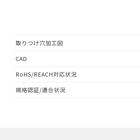
取りつけ穴加工図
CAD
ログイン/会員登録いただくと、CADデータをダウンロ
RoHS/REACH対応状況
規格認証/適合状況
EU RoHS
注意事項・凡例
UL認証
CSA認証
CEマーキング
ダウンロードデータをご利用いただく前に、以下を必ずお読
No
No
N/A
対応状況
対応予定月
※1
※2
ソフトウェアの使用条件
対応済み