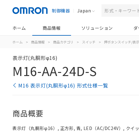
制御機器
Japan
ホーム
商品情報
ソリューション
ダ
ホーム
>
商品情報
>
商品カテゴリ
>
スイッチ
>
押ボタンスイッチ/表
表示灯(丸胴形φ16)
M16-AA-24D-S
M16 表示灯(丸胴形φ16) 形式仕様一覧
商品概要
表示灯（丸胴形φ16）, 正方形, 青, LED（AC/DC24V）, クイッ