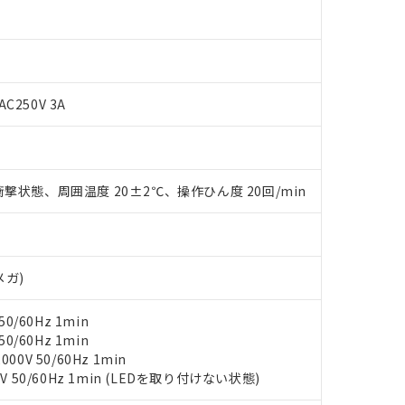
 RoHS指令（10物質）の非含有に対応した製品が提供可能な商品です
oHS指令（10物質）の非含有に対応した製品に切り替える予定のある
 RoHS指令（10物質）の非含有に非対応の商品で、対応品を出す予
 RoHS指令（10物質）の非含有の対応状況を調査中または確認中の
ンス料など無形物で、有害物質有無と関係のない商品です。
○×表
AC250V 3A
より、非含有部品としていたものが、含有品と判明した場合などやむ
みいただき、同意のうえご利用ください。
材料含有率が中国RoHSの基準値以下であることを示します。
材料含有率が中国RoHSの基準値を超えていることを示します。
、当社制御機器事業取扱商品の当社在庫状況および標準価格(税抜)
ら貴社製品のうち、外国為替および外国貿易法に定める商品（以下｢
質）：
す。当社販売部門へお問い合わせください。
 水銀(Hg) 1000ppm以下、 カドミウム(Cd) 100ppm以下、
たは国外への提供する場合は、日本国政府の輸出許可(または役務取
000ppm以下、ポリ臭化ビフェニル類(PBB) 1000ppm以下、ポリ臭化ジフェニルエーテル類(P
撃状態、周囲温度 20±2℃、操作ひん度 20回/min
事業取扱商品の中には、本サービスの対象外となる商品もあること
手続きをとります。
キシル) (DEHP)(別名：DOP) 1000ppm以下、フタル酸ブチルベンジル（BBP） 100
(GB/T26572)：
以下、フタル酸ジイソブチル (DIBP) 1000ppm以下
び標準価格照会結果は、記載している更新日時点での社内データに
物を破棄する場合は、完全に破砕するなど、違法に輸出されないよ
(水銀) : 1000ppm、 Cd(カドミウム) : 100ppm、
業用監視および制御機器に対する適用除外項目は除く。
覧された時点での実際の在庫および標準価格とは異なる場合がある
1000ppm、 PBBs(ポリ臭化ビフェニル類) : 1000ppm、 PBDEs(ポリ臭化ジフェニルエーテル類
物質については閾値を超える意図的な使用がないことを確認しています。
上の在庫あり
 1000ppm、 DIBP(フタル酸ジイソブチル) : 1000ppm、 BBP(フタル酸ブチルベンジル) :
品を、核兵器、ミサイル、化学兵器、生物兵器またはその他武器並
チルヘキシル)) : 1000ppm
況および標準価格はお客様のお取引先、またはお客様担当のオムロ
用いたしません。
メガ)
ご相談ください。
は満たないが在庫あり
製品を第三者に販売する場合は、上記1、2および3の内容を当該第
機器販売店や当社販売拠点は「
販売ネットワーク
」をご確認くだ
販売先および販売に係わる関係者が違法に輸出するおそれがある場
用期限
0/60Hz 1min
び標準価格結果を当社の事前の承諾なく第三者に漏洩または開示し
え状況などにより、予定月が前後することがあります。
(最新の在庫状況については、お客様のお取引先、またはお客様担当
0/60Hz 1min
（10物質）のすべてが基準値以下であることを示します。
店・当社販売員にご確認ください)
0V 50/60Hz 1min
能（部品リスト作成サービス）をご利用いただくには、I-Webメン
使用状況下において有害物質が外部に漏えいし、環境に深刻な影響を
V 50/60Hz 1min (LEDを取り付けない状態)
あります。
機種、また在庫状況の情報を公開していない機種