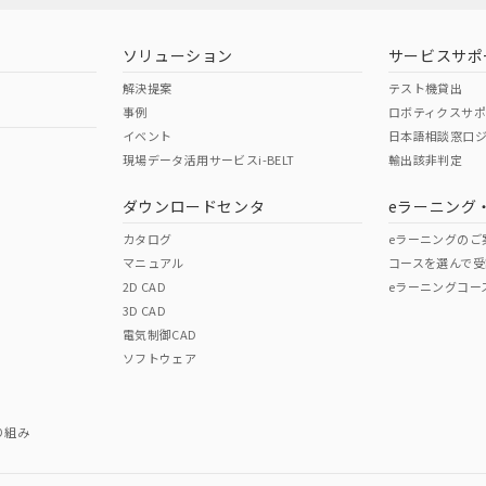
型式承認
NK型式承認
ABS型式承認
韓国
（日本
（アメリカ
ソリューション
サービスサポ
舶規格）
船舶規格）
船舶規格）
解決提案
テスト機貸出
事例
ロボティクスサ
No
No
イベント
日本語相談窓口
現場データ活用サービスi-BELT
輸出該非判定
I)
PBBs
PBDEs
DBP
ダウンロードセンタ
eラーニング
この製品の規格認証/適合
その他の認証はこちらのページからご
カタログ
eラーニングのご
マニュアル
コースを選んで受
O
O
O
2D CAD
eラーニングコー
3D CAD
電気制御CAD
在庫等で未対応品が混在する可能性があります。
ソフトウェア
問い合わせください。
この製品のRoHS/REACH対応
り組み