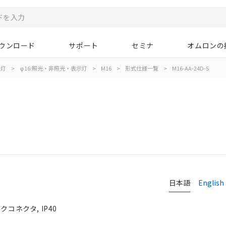
ウンロード
サポート
セミナ
オムロンの
示灯
>
φ16:照光・非照光・表示灯
>
M16
>
形式仕様一覧
>
M16-AA-24D-S
日本語
English
クコネクタ, IP40