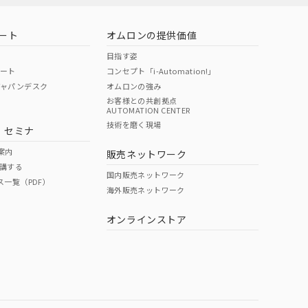
ート
オムロンの提供価値
目指す姿
ポート
コンセプト「i-Automation!」
ジャパンデスク
オムロンの強み
お客様との共創拠点
AUTOMATION CENTER
DIBP
BBP
DEHP
環境保護
技術を磨く現場
・セミナ
状況ページへ
使用期限
検索ください
案内
販売ネットワーク
講する
O
O
O
e
国内販売ネットワーク
ス一覧（PDF）
海外販売ネットワーク
オンラインストア
状況ページへ