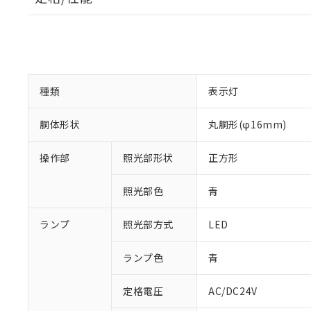
種類
表示灯
胴体形状
丸胴形(φ16mm)
操作部
照光部形状
正方形
照光部色
青
ランプ
照光部方式
LED
ランプ色
青
※1 対応状況
定格電圧
AC/DC24V