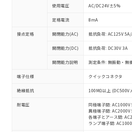
対応済み：EU
使用電圧
AC/DC24V±5%
対応予定：EU R
対応予定なし：EU
定格電流
8mA
調査・確認中：EU
ご利用条件
非該当品：ライセ
※1 中国RoHS
接点定格
開閉能力(AC)
抵抗負荷: AC125V 5A/
仕入先様の事情に
があります。
以下の条件をお読
「○」：最大均質
開閉能力(DC)
抵抗負荷: DC30V 3A
「×」：最大均質
本サービスは
当社は、これ
*EU RoHS指令（10物
「－」：未確認で
鉛(Pb) 1000ppm以下、
くものです。
う）を輸出ま
記
説明
六価クロム(Cr(Ⅵ)) 1
開閉能力説明
測定条件: 無振動・無衝
当社制御機器
などの必要な
フタル酸ビス(2-エチルヘ
号
*中国RoHS10物質の基準値 
ル（DBP） 1000ppm
在庫状況およ
当社は規制貨
Pb(鉛) :1000ppm、 Hg
但し、RoHS指令で産
端子仕様
クイックコネクタ
のであり、閲
ます。
Cr(Ⅵ)(六価クロム) : 
フタル酸エステル類の４
○
一定数以
DBP(フタル酸ジブチル) :
い。
当社は貴社製
DEHP(フタル酸ビス(2-エ
正式な納期状
置等に一切使
絶縁抵抗
100MΩ以上 (DC500V
当社販売員に
※2 対応予定月
△
一定数に
当社は、貴社
オムロン制御
また当社は、
※2 環境保護使
耐電圧
同極端子間: AC1000V 5
在庫状況およ
部品在庫の切り替
たしません。
－
在庫なし
異極端子間: AC2000V 5
す。
「ｅ」：有害物質
機器販売
各端子とアース間: AC200
マイパーツ機
「10」：通常の
ランプ端子間: AC1000
ている必要が
味します。
空
受注生産