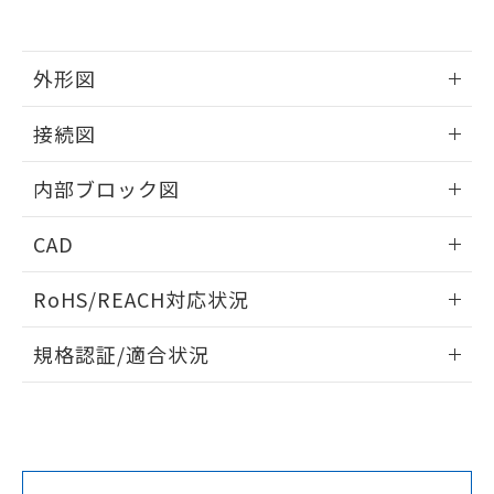
また、RoHS指令のフタル酸エステル類４
物質の対応では、対応完了までの期間は出
荷製品に未対応品が混在することから備考
外形図
欄に対応日を記載しておりました。
既に当社にて対応品への在庫切替を完了
情報更新：2025/11/04
していることから、特段のことがない限
接続図
り、2022年1月12日より割愛しておりま
す。
情報更新：2025/11/04
内部ブロック図
情報更新：2025/11/04
CAD
ログイン/会員登録いただくと、CADデータをダウンロー
RoHS/REACH対応状況
ドすることができます。
情報更新：2026/7/29
規格認証/適合状況
ログイン/会員登録
K3HB-VLC-BT2 AC/DC24のRoHS対応状況については、営業
UL認証
CSA認証
CEマーキング適合
部門もしくは販売店にお問い合わせください。
Yes
Yes
Yes
この製品のRoHS/REACH対応状況ページへ
ダウンロードデータをご利用いただく前に、以下を必ずお読