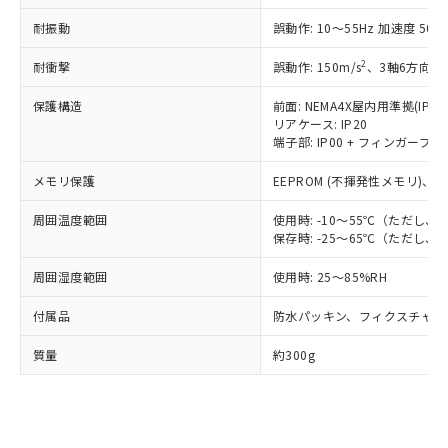
ご相談ください。
適用除外項目は除く。
ル、化学兵器、生物兵器またはその他
－
在庫なし(最新の在庫状況につ
オムロン制御機器販売店や当社販売拠
フタル酸エステル類の４物質については閾値を超える意
耐振動
誤動作: 10～55Hz 加速度 50m/
武器並びにこれらの製造装置等に一切
いては、お客様のお取引先、ま
図的な使用がないことを確認しています。
点は「
販売ネットワーク
」をご確認
※2 環境保護使用期限
使用いたしません。
たはお客様担当のオムロン制御
ください。
2
耐衝撃
誤動作: 150m/s
、3軸6方向 各
当社は、貴社製品を第三者に販売する
機器販売店・当社販売員にご確
在庫状況および標準価格結果を当社の
※2 対応予定月
「ｅ」：有害物質（10物質）のすべてが基
場合は、上記1、2および3の内容を当
認ください)
事前の承諾なく第三者に漏洩または開
保護構造
前面: NEMA4X屋内用準拠(IP66
準値以下であることを示します。
該第三者に通知します。また当社は、
リアケース: IP20
示しないようお願いします。
部品在庫の切り替え状況などにより、予定
「10」：通常の使用状況下において有害物
販売先および販売に係わる関係者が違
端子部: IP00 + フィンガープロテ
マイパーツ機能（部品リスト作成サー
空
受注生産機種、また在庫状況の
月が前後することがあります。
質が外部に漏えいし、環境に深刻な影響を
法に輸出するおそれがある場合は、取
ビス）をご利用いただくには、I-Web
白
情報を公開していない機種
及ぼさない年数を意味します。
メモリ保護
EEPROM (不揮発性メモリ)、書
り引きをいたしません。
メンバーズにご登録されている必要が
「－」：未確認です。当社販売部門へお問
あります。
周囲温度範囲
使用時: -10～55℃（ただし
い合わせください。
お客様が当ウェブサイト上で当社にご
保存時: -25～65℃（ただし
※3 非含有証明書ダウンロード
登録された部品リストについて、当社
および当社の共同利用者が、当社の製
周囲湿度範囲
使用時: 25～85%RH
下記の非含有証明書をダウンロードするこ
品・サービスに関するお客様との取
とができます。
合意する
キャンセル
引・商談に必要な範囲で利用すること
付属品
防水パッキン、フィクスチャー
をご了承ください。
EU RoHS指令（10物質）の非含有証明書
質量
約300g
※当社の共同利用者とは、
"個人情報
51物質の非含有証明書（当社基準）
の共同利用に関して"
の「1.共同利
※本証明書は発行日時点で非含有を証明す
用者の範囲」に記載されている法人を
るもので、過去に遡って非含有を証明する
指します。
ものではありません。