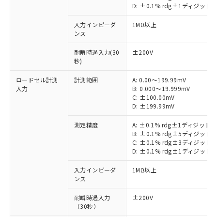
D: ±0.1% rdg±1ディジット
入力インピーダ
1MΩ以上
ンス
耐瞬時過入力(30
±200V
秒)
ロードセル計測
計測範囲
A: 0.00～199.99mV
入力
B: 0.000～19.999mV
C: ±100.00mV
D: ±199.99mV
測定精度
A: ±0.1% rdg±1ディジット
B: ±0.1% rdg±5ディジット
C: ±0.1% rdg±3ディジット
D: ±0.1% rdg±1ディジット
※1 対応状況
入力インピーダ
1MΩ以上
対応済み：EU RoHS指令（10物質）の
ンス
非含有に対応した製品が提供可能な商品で
す。
耐瞬時過入力
±200V
対応予定：EU RoHS指令（10物質）の非含
（30秒）
ご利用条件
有に対応した製品に切り替える予定のある