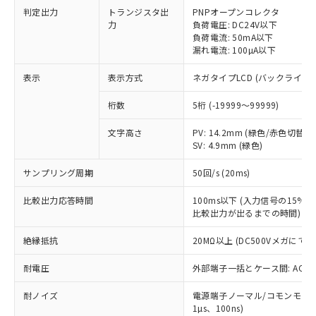
判定出力
トランジスタ出
PNPオープンコレクタ
商品です。
力
負荷電圧: DC24V以下
対応予定なし：EU RoHS指令（10物質）の
負荷電流: 50mA以下
以下の条件をお読みいただき、同意のうえ
非含有に非対応の商品で、対応品を出す予
漏れ電流: 100µA以下
ご利用ください。
定はありません。
調査・確認中：EU RoHS指令（10物質）の
表示
表示方式
ネガタイプLCD (バックライト
本サービスは、当社制御機器事業取扱
※1 中国RoHS○×表
非含有の対応状況を調査中または確認中の
商品の当社在庫状況および標準価格
商品です。
桁数
5桁 (-19999～99999)
(税抜)を提供させていただくもので
「○」：最大均質材料含有率が中国RoHSの
非該当品：ライセンス料など無形物で、有
す。
基準値以下であることを示します。
害物質有無と関係のない商品です。
文字高さ
PV: 14.2mm (緑色/赤色切替)
当社制御機器事業取扱商品の中には、
「×」：最大均質材料含有率が中国RoHSの
SV: 4.9mm (緑色)
仕入先様の事情により、非含有部品として
本サービスの対象外となる商品もある
基準値を超えていることを示します。
いたものが、含有品と判明した場合などや
当社は、これら貴社製品のうち、外国
ことをご了承ください。
サンプリング周期
50回/s (20ms)
「－」：未確認です。当社販売部門へお問
むを得ず変更することがあります。
為替および外国貿易法に定める商品
在庫状況および標準価格照会結果は、
い合わせください。
（以下｢規制貨物等」という）を輸出
記載している更新日時点での社内デー
比較出力応答時間
100ms以下 (入力信号の15
*EU RoHS指令（10物質）：
または国外への提供する場合は、日本
記
タに基づき作成されるものであり、閲
説明
比較出力が出るまでの時間)
鉛(Pb) 1000ppm以下、 水銀(Hg) 1000ppm以下、 カド
*中国RoHS10物質の基準値 (GB/T26572)：
国政府の輸出許可(または役務取引許
号
覧された時点での実際の在庫および標
ミウム(Cd) 100ppm以下、
Pb(鉛) :1000ppm、 Hg(水銀) : 1000ppm、 Cd(カドミウ
可)を取得するなどの必要な手続きを
六価クロム(Cr(Ⅵ)) 1000ppm以下、ポリ臭化ビフェニル
絶縁抵抗
ム) : 100ppm、
20MΩ以上 (DC500Vメガにて)
準価格とは異なる場合があることをご
類(PBB) 1000ppm以下、ポリ臭化ジフェニルエーテル類
Cr(Ⅵ)(六価クロム) : 1000ppm、 PBBs(ポリ臭化ビフェ
とります。
了承ください。
(PBDE) 1000ppm以下、フタル酸ビス(2-エチルヘキシ
○
一定数以上の在庫あり
ニル類) : 1000ppm、 PBDEs(ポリ臭化ジフェニルエーテ
当社は規制貨物を破棄する場合は、完
耐電圧
外部端子一括とケース間: AC2,30
ル) (DEHP)(別名：DOP) 1000ppm以下、フタル酸ブチ
正式な納期状況および標準価格はお客
ル類) : 1000ppm、
ルベンジル（BBP） 1000ppm以下、フタル酸ジブチル
全に破砕するなど、違法に輸出されな
DBP(フタル酸ジブチル) : 1000ppm、 DIBP(フタル酸ジ
様のお取引先、またはお客様担当のオ
（DBP） 1000ppm以下、フタル酸ジイソブチル
イソブチル) : 1000ppm、 BBP(フタル酸ブチルベンジ
△
一定数には満たないが在庫あり
耐ノイズ
電源端子ノーマル/コモンモード±
いよう必要な手段を講じます。
ムロン制御機器販売店・当社販売員に
(DIBP) 1000ppm以下
ル) : 1000ppm、
1µs、100ns)
当社は貴社製品を、核兵器、ミサイ
但し、RoHS指令で産業用監視および制御機器に対する
DEHP(フタル酸ビス(2-エチルヘキシル)) : 1000ppm