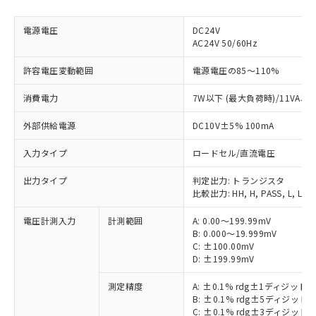
電源電圧
DC24V
AC24V 50/60Hz
許容電圧変動範囲
電源電圧の85～110%
消費電力
7W以下 (最大負荷時)/11VA以
外部供給電源
DC10V±5% 100mA
入力タイプ
ロードセル/直流電圧
出力タイプ
判定出力: トランジスタ
比較出力: HH, H, PASS, L, LL
電圧計測入力
計測範囲
A: 0.00～199.99mV
B: 0.000～19.999mV
C: ±100.00mV
D: ±199.99mV
測定精度
A: ±0.1% rdg±1ディジット
B: ±0.1% rdg±5ディジット
C: ±0.1% rdg±3ディジット