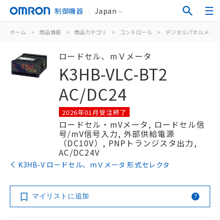
制御機器
Japan
ホーム
>
商品情報
>
商品カテゴリ
>
コントロール
>
デジタルパネルメータ
ロードセル、mＶメータ
K3HB-VLC-BT2
AC/DC24
2026年01月受注終了
ロードセル・mVメータ, ロードセル信
号/mV信号入力, 外部供給電源
（DC10V）, PNPトランジスタ出力,
AC/DC24V
K3HB-V ロードセル、mＶメータ 形式セレクタ
マイリストに追加