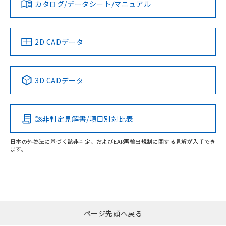
みください。
カタログ/データシート/マニュアル
ソフトウェアの使用条件
LR型式承認
DNV型式承認
BV型式承認
KR型式承
（イギリス
（ノルウェー
（フランス
（韓国
船舶規格）
船舶規格）
船舶規格）
船舶規格
2D CADデータ
端子配置
No
No
No
No
3D CADデータ
この製品の規格認証/適合状況ページへ
その他の認証はこちらのページからご検索ください
該非判定見解書/項目別対比表
日本の外為法に基づく該非判定、およびEAR再輸出規制に関する見解が入手でき
ます。
ページ先頭へ戻る