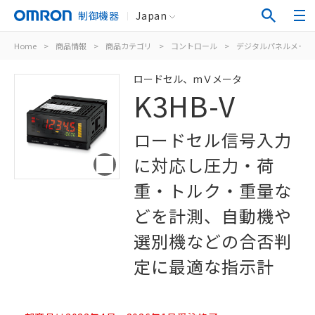
制御機器
Japan
Home
>
商品情報
>
商品カテゴリ
>
コントロール
>
デジタルパネルメータ
ロードセル、mＶメータ
K3HB-V
ロードセル信号入力
に対応し圧力・荷
重・トルク・重量な
どを計測、自動機や
選別機などの合否判
定に最適な指示計