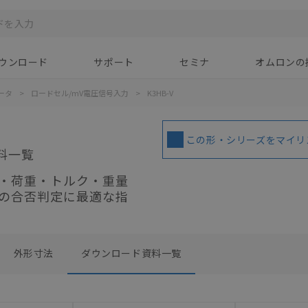
ウンロード
サポート
セミナ
オムロンの
ータ
>
ロードセル/mV電圧信号入力
>
K3HB-V
この形・シリーズをマイリ
料一覧
・荷重・トルク・重量
の合否判定に最適な指
外形寸法
ダウンロード資料一覧