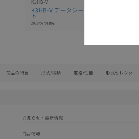
K3HB-V
K3HB-V データシー
ト
2026/07/01
更新
商品の特長
形式/種類
定格/性能
形式セレクタ
お知らせ・最新情報
商品情報