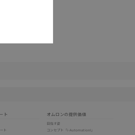
リセット
ート
オムロンの提供価値
目指す姿
ポート
コンセプト「i-Automation!」