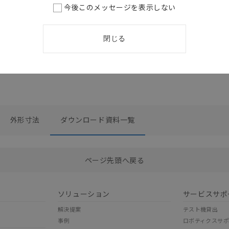
今後このメッセージを表示しない
閉じる
外形寸法
ダウンロード資料一覧
選択したファイルを一括ダウンロード
0
選択可能容量：
0.0
MB /
100
MB
ページ先頭へ戻る
ソリューション
サービスサポ
解決提案
テスト機貸出
事例
ロボティクスサ