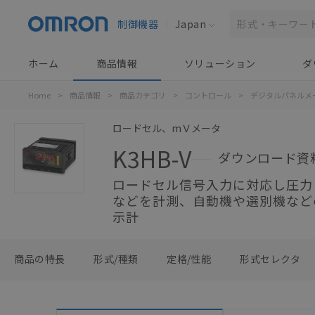
制御機器
Japan
ホーム
商品情報
ソリューション
ダ
Home
>
商品情報
>
商品カテゴリ
>
コントロール
>
デジタルパネルメ
ロードセル、mＶメータ
K3HB-V
ダウンロード資
ロードセル信号入力に対応し圧力
などを計測、自動機や選別機など
示計
商品の特長
形式/種類
定格/性能
形式セレクタ