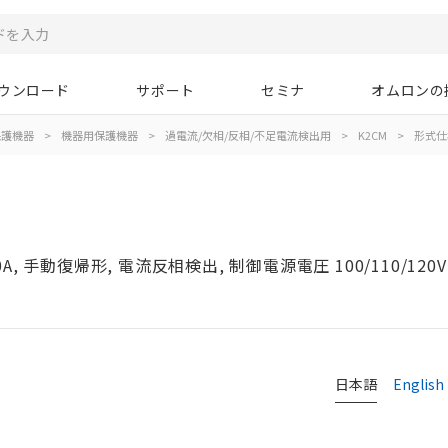
ウンロード
サポート
セミナ
オムロンの
保護機器
>
機器用保護機器
>
過電流/欠相/反相/不足電流検出用
>
K2CM
>
形式仕
, 手動復帰形, 電流反相検出, 制御電源電圧 100/110/120V
日本語
English