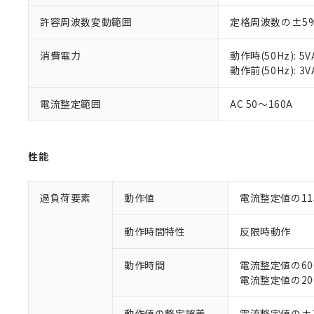
許容周波数変動範囲
定格周波数の±5
消費電力
動作時(50Hz): 5V
動作前(50Hz): 3V
※1 対応状況
電流整定範囲
AC 50～160A
対応済み：EU
対応予定：EU R
性能
対応予定なし：EU
調査・確認中：EU
ご利用条件
非該当品：ライセ
過負荷要素
動作値
電流整定値の11
※1 中国RoHS
仕入先様の事情に
があります。
以下の条件をお読
「○」：最大均質
動作時間特性
反限時動作
「×」：最大均質
本サービスは
当社は、これ
*EU RoHS指令（10物
「－」：未確認で
鉛(Pb) 1000ppm以下、
くものです。
動作時間
電流整定値の600
う）を輸出ま
記
説明
六価クロム(Cr(Ⅵ)) 1
当社制御機器
電流整定値の200
などの必要な
フタル酸ビス(2-エチルヘ
号
*中国RoHS10物質の基準値 
ル（DBP） 1000ppm
在庫状況およ
当社は規制貨
Pb(鉛) :1000ppm、 Hg
但し、RoHS指令で産
のであり、閲
ます。
Cr(Ⅵ)(六価クロム) : 
動作値の整定誤差
電流整定値の±
フタル酸エステル類の４