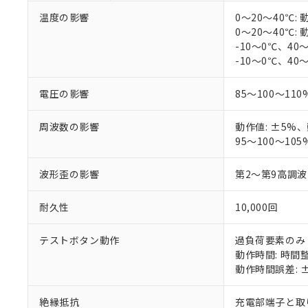
温度の影響
0～20～40℃: 
0～20～40℃: 
-10～0℃、40～
-10～0℃、40～
電圧の影響
85～100～110
周波数の影響
動作値: ±5%、
95～100～105
波形歪の影響
第2～第9高調
耐久性
10,000回
テストボタン動作
過負荷要素のみ
動作時間: 時間
動作時間誤差: 
絶縁抵抗
充電部端子と取り