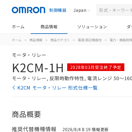
制御機器
Japan
ホーム
商品情報
ソリューション
ダ
ホーム
>
商品情報
>
商品カテゴリ
>
電源/周辺機器他
>
電力・機器用
モータ・リレー
K2CM-1H
2028年03月受注終了予定
モータ・リレー, 反限時動作特性, 電流レンジ 50～160A
K2CM モータ・リレー 形式仕様一覧
商品概要
推奨代替機種情報
2026/8/4 8:19 情報更新