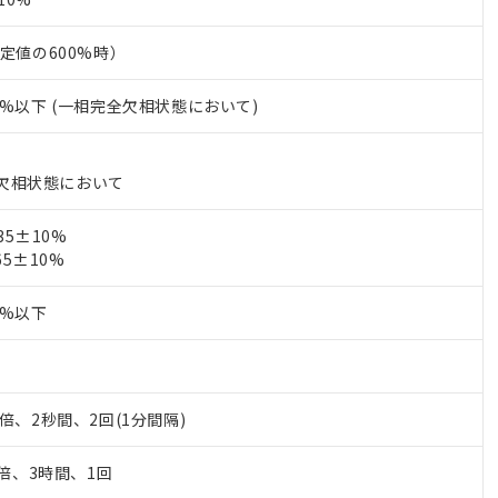
上の在庫あり
 1000ppm、 DIBP(フタル酸ジイソブチル) : 1000ppm、 BBP(フタル酸ブチルベンジル) :
品を、核兵器、ミサイル、化学兵器、生物兵器またはその他武器並
チルヘキシル)) : 1000ppm
況および標準価格はお客様のお取引先、またはお客様担当のオムロ
用いたしません。
定値の600%時）
ご相談ください。
は満たないが在庫あり
製品を第三者に販売する場合は、上記1、2および3の内容を当該第
機器販売店や当社販売拠点は「
販売ネットワーク
」をご確認くだ
販売先および販売に係わる関係者が違法に輸出するおそれがある場
用期限
%以下 (一相完全欠相状態において)
び標準価格結果を当社の事前の承諾なく第三者に漏洩または開示し
え状況などにより、予定月が前後することがあります。
(最新の在庫状況については、お客様のお取引先、またはお客様担当
（10物質）のすべてが基準値以下であることを示します。
店・当社販売員にご確認ください)
能（部品リスト作成サービス）をご利用いただくには、I-Webメン
使用状況下において有害物質が外部に漏えいし、環境に深刻な影響を
あります。
完全欠相状態において
機種、また在庫状況の情報を公開していない機種
ェブサイト上で当社にご登録された部品リストについて、当社およ
書ダウンロード
す。当社販売部門へお問い合わせください。
品・サービスに関するお客様との取引・商談に必要な範囲で利用す
合意する
キャンセル
35±10%
書をダウンロードすることができます。
65±10%
利用者とは、
"個人情報の共同利用に関して"
の「1.共同利用者の
します。
10物質）の非含有証明書
0%以下
明書（当社基準）
日時点で非含有を証明するもので、過去に遡って非含有を証明するも
令のフタル酸エステル類４物質の対応では、対応完了までの期間は出
備考欄に対応日を記載しておりました。
品への在庫切替を完了していることから、特段のことがない限り、20
倍、2秒間、2回(1分間隔)
す。
5倍、3時間、1回