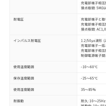
充電部端子相互間
接点極間: 5MΩ
耐電圧
充電部端子と取りつ
充電部端子相互間: 
接点極間: AC1,
インパルス耐電圧
1.2/50µs波形 (J
充電部端子一括と
充電部端子相互間:
制御電源端子間: 4
使用温度範囲
-10～60℃
保存温度範囲
-25～65℃
使用湿度範囲
35～85%
耐振動
耐久: 10～25H
誤動作: 10～55