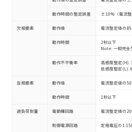
○
一定数以
DBP(フタル酸ジブチル) :
い。
当社は貴社製
DEHP(フタル酸ビス(2-エ
正式な納期状
置等に一切使
動作時間の整定誤差
±10%（電流整
当社販売員に
※2 対応予定月
△
一定数に
当社は、貴社
オムロン制御
また当社は、
※2 環境保護使
欠相要素
動作値
電流整定値の85
在庫状況およ
部品在庫の切り替
たしません。
－
在庫なし
す。
「ｅ」：有害物質
機器販売
マイパーツ機
動作時間
2秒以下
「10」：通常の
ている必要が
Note: 一相
味します。
空
受注生産
お客様が当ウ
※3 非含有証明
「－」：未確認で
白
が、当社の製
動作不平衡率
高感度整定(H): 
さい。
下記の非含有証明
低感度整定(L): 
※当社の共同
いる法人を指
EU RoHS指令（
反相要素
動作値
電流整定値の5
51物質の非含有証
※本証明書は発行
動作時間
1秒以下
また、RoHS指
混在することから
既に当社にて対応
過負荷耐量
電動機回路
電流整定値の20
り割愛しておりま
制御電源回路
定格電圧の1.1