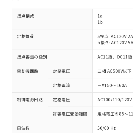
接点構成
1a
1b
定格負荷
a接点: AC120V 2
b接点: AC120V 5
接点容量の級別
AC11級、DC11級
電動機回路
定格電圧
三相 AC500V以下
定格電流
三相 50～160A
制御電源回路
定格電圧
AC100/110/120V
許容電圧変動範囲
定格電圧の85～
周波数
50/60 Hz