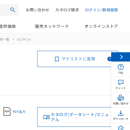
お問い合わせ
カタログ請求
ログイン/新規登録
検索
提供価値
販売ネットワーク
オンラインストア
様一覧
>
K2CM-1H
マイリストに追加
FAQ
チャット
お問い合わせ
PDF出力
カタログ/データシート/マニュ
アル
ダウンロード