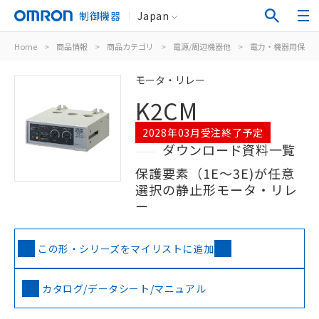
制御機器
Japan
Home
>
商品情報
>
商品カテゴリ
>
電源/周辺機器他
>
電力・機器用保護
モータ・リレー
K2CM
2028年03月受注終了予定
ダウンロード資料一覧
保護要素（1E～3E)が任意
選択の静止形モータ・リレ
ー
この形・シリーズをマイリストに追加
カタログ/データシート/マニュアル