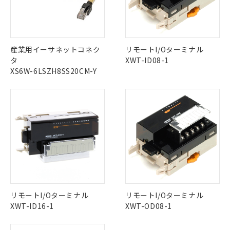
Yes
No
No
No
す。
対応予定：EU RoHS指令（10物質）の非含
中国 RoHS表
※1 ※2
ご利用条件
有に対応した製品に切り替える予定のある
商品です。
この製品の規格認証/適合状況ページへ
Pb
Hg
Cd
Cr(VI)
産業用イーサネットコネク
リモートI/Oターミナル
その他の認証はこちらのページからご検索ください
対応予定なし：EU RoHS指令（10物質）の
タ
XWT-ID08-1
以下の条件をお読みいただき、同意のうえ
非含有に非対応の商品で、対応品を出す予
XS6W-6LSZH8SS20CM-Y
ご利用ください。
X
O
O
O
定はありません。
調査・確認中：EU RoHS指令（10物質）の
本サービスは、当社制御機器事業取扱
※1 中国RoHS○×表
非含有の対応状況を調査中または確認中の
商品の当社在庫状況および標準価格
商品です。
"対応済み"や非含有の記載がされた商品であっても、流通
(税抜)を提供させていただくもので
「○」：最大均質材料含有率が中国RoHSの
非該当品：ライセンス料など無形物で、有
在庫等で未対応品が混在する可能性があります。
す。
基準値以下であることを示します。
害物質有無と関係のない商品です。
非含有品が必要な際は、弊社営業部門もしくは販売店へお
当社制御機器事業取扱商品の中には、
「×」：最大均質材料含有率が中国RoHSの
仕入先様の事情により、非含有部品として
問い合わせください。
本サービスの対象外となる商品もある
基準値を超えていることを示します。
いたものが、含有品と判明した場合などや
当社は、これら貴社製品のうち、外国
ことをご了承ください。
「－」：未確認です。当社販売部門へお問
むを得ず変更することがあります。
為替および外国貿易法に定める商品
在庫状況および標準価格照会結果は、
この製品のRoHS/REACH対応状況ページへ
い合わせください。
（以下｢規制貨物等」という）を輸出
記載している更新日時点での社内デー
*EU RoHS指令（10物質）：
または国外への提供する場合は、日本
記
タに基づき作成されるものであり、閲
説明
鉛(Pb) 1000ppm以下、 水銀(Hg) 1000ppm以下、 カド
*中国RoHS10物質の基準値 (GB/T26572)：
リモートI/Oターミナル
リモートI/Oターミナル
国政府の輸出許可(または役務取引許
号
覧された時点での実際の在庫および標
ミウム(Cd) 100ppm以下、
Pb(鉛) :1000ppm、 Hg(水銀) : 1000ppm、 Cd(カドミウ
XWT-OD08-1
XWT-ID16-1
可)を取得するなどの必要な手続きを
六価クロム(Cr(Ⅵ)) 1000ppm以下、ポリ臭化ビフェニル
ム) : 100ppm、
準価格とは異なる場合があることをご
類(PBB) 1000ppm以下、ポリ臭化ジフェニルエーテル類
Cr(Ⅵ)(六価クロム) : 1000ppm、 PBBs(ポリ臭化ビフェ
とります。
了承ください。
(PBDE) 1000ppm以下、フタル酸ビス(2-エチルヘキシ
○
一定数以上の在庫あり
ニル類) : 1000ppm、 PBDEs(ポリ臭化ジフェニルエーテ
当社は規制貨物を破棄する場合は、完
ル) (DEHP)(別名：DOP) 1000ppm以下、フタル酸ブチ