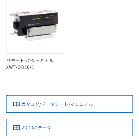
正式な納期状況および標準価格はお客
ル類) : 1000ppm、
ルベンジル（BBP） 1000ppm以下、フタル酸ジブチル
全に破砕するなど、違法に輸出されな
DBP(フタル酸ジブチル) : 1000ppm、 DIBP(フタル酸ジ
様のお取引先、またはお客様担当のオ
（DBP） 1000ppm以下、フタル酸ジイソブチル
イソブチル) : 1000ppm、 BBP(フタル酸ブチルベンジ
△
一定数には満たないが在庫あり
いよう必要な手段を講じます。
ムロン制御機器販売店・当社販売員に
(DIBP) 1000ppm以下
ル) : 1000ppm、
当社は貴社製品を、核兵器、ミサイ
但し、RoHS指令で産業用監視および制御機器に対する
DEHP(フタル酸ビス(2-エチルヘキシル)) : 1000ppm
ご相談ください。
適用除外項目は除く。
ル、化学兵器、生物兵器またはその他
－
在庫なし(最新の在庫状況につ
オムロン制御機器販売店や当社販売拠
フタル酸エステル類の４物質については閾値を超える意
武器並びにこれらの製造装置等に一切
いては、お客様のお取引先、ま
図的な使用がないことを確認しています。
点は「
販売ネットワーク
」をご確認
※2 環境保護使用期限
使用いたしません。
たはお客様担当のオムロン制御
ください。
当社は、貴社製品を第三者に販売する
機器販売店・当社販売員にご確
在庫状況および標準価格結果を当社の
※2 対応予定月
「ｅ」：有害物質（10物質）のすべてが基
場合は、上記1、2および3の内容を当
認ください)
事前の承諾なく第三者に漏洩または開
準値以下であることを示します。
該第三者に通知します。また当社は、
示しないようお願いします。
リモートI/Oターミナル
部品在庫の切り替え状況などにより、予定
「10」：通常の使用状況下において有害物
販売先および販売に係わる関係者が違
マイパーツ機能（部品リスト作成サー
空
受注生産機種、また在庫状況の
XWT-OD16-1
月が前後することがあります。
質が外部に漏えいし、環境に深刻な影響を
法に輸出するおそれがある場合は、取
ビス）をご利用いただくには、I-Web
白
情報を公開していない機種
及ぼさない年数を意味します。
り引きをいたしません。
メンバーズにご登録されている必要が
「－」：未確認です。当社販売部門へお問
あります。
い合わせください。
お客様が当ウェブサイト上で当社にご
※3 非含有証明書ダウンロード
登録された部品リストについて、当社
カタログ/データシート/マニュアル
および当社の共同利用者が、当社の製
下記の非含有証明書をダウンロードするこ
品・サービスに関するお客様との取
とができます。
合意する
キャンセル
引・商談に必要な範囲で利用すること
をご了承ください。
2D CADデータ
EU RoHS指令（10物質）の非含有証明書
※当社の共同利用者とは、
"個人情報
51物質の非含有証明書（当社基準）
の共同利用に関して"
の「1.共同利