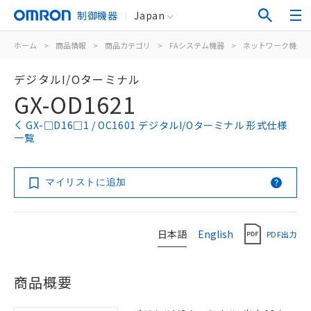
制御機器
Japan
ホーム
>
商品情報
>
商品カテゴリ
>
FAシステム機器
>
ネットワーク機器
デジタルI/Oターミナル
GX-OD1621
GX-□D16□1 / OC1601 デジタルI/Oターミナル 形式仕様
一覧
マイリストに追加
日本語
English
PDF出力
商品概要