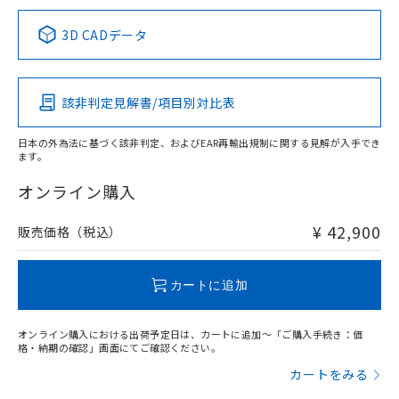
※本証明書は発行日時点で非含有を証明す
用者の範囲」に記載されている法人を
るもので、過去に遡って非含有を証明する
指します。
3D CADデータ
ものではありません。
また、RoHS指令のフタル酸エステル類４
物質の対応では、対応完了までの期間は出
荷製品に未対応品が混在することから備考
該非判定見解書/項目別対比表
欄に対応日を記載しておりました。
既に当社にて対応品への在庫切替を完了
日本の外為法に基づく該非判定、およびEAR再輸出規制に関する見解が入手でき
していることから、特段のことがない限
ます。
り、2022年1月12日より割愛しておりま
オンライン購入
す。
¥ 42,900
販売価格（税込）
カートに追加
オンライン購入における出荷予定日は、カートに追加～「ご購入手続き：価
格・納期の確認」画面にてご確認ください。
カートをみる