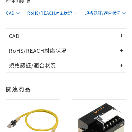
CAD
RoHS/REACH対応状況
規格認証/適合状況
CAD
情報更新：2010/9/13
RoHS/REACH対応状況
ログイン/会員登録いただくと、CADデータをダウンロー
情報更新：2026/7/29
規格認証/適合状況
ドすることができます。
EU RoHS
注意事項・凡例
UL認証
CSA認証
CEマーキング
ログイン/会員登録
関連商品
Yes
Yes
Yes
対応状況
対応予定月
※1
※2
対応済み
ダウンロードデータをご利用いただく前に、以下を必ずお読
※1 対応状況
LR型式承認
DNV型式承認
BV型式承認
KR型式承
みください。
（イギリス
（ノルウェー
（フランス
（韓国
ソフトウェアの使用条件
船舶規格）
船舶規格）
船舶規格）
船舶規格
対応済み：EU RoHS指令（10物質）の
中国 RoHS
注意事項・凡例
非含有に対応した製品が提供可能な商品で