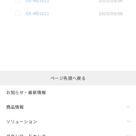
GX-MD1611
2010/09/06
この資料を選択
GX-MD1621
2010/09/06
選択したファイルを一
0
ページ先頭へ戻る
括ダウンロード
選択可能容量：
0.0
MB /
100
MB
お知らせ・最新情報
リセット
商品情報
ソリューション