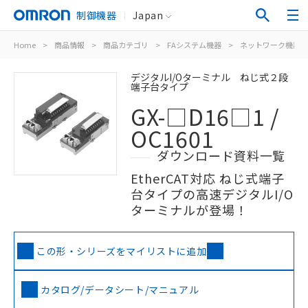
制御機器
Japan
Home
>
商品情報
>
商品カテゴリ
>
FAシステム機器
>
ネットワーク機器
デジタルI/Oターミナル ねじ式２段
端子台タイプ
GX-□D16□1 /
OC1601
ダウンロード資料一覧
EtherCAT対応 ねじ式端子
台タイプの高速デジタルI/O
ターミナルが登場！
この形・シリーズをマイリストに追加
カタログ/データシート/マニュアル