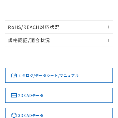
（DBP） 1000ppm以下、フタル酸ジイソブチル
イソブチル) : 1000ppm、 BBP(フタル酸ブチルベンジ
△
一定数には満たないが在庫あり
いよう必要な手段を講じます。
ムロン制御機器販売店・当社販売員に
(DIBP) 1000ppm以下
ル) : 1000ppm、
当社は貴社製品を、核兵器、ミサイ
但し、RoHS指令で産業用監視および制御機器に対する
DEHP(フタル酸ビス(2-エチルヘキシル)) : 1000ppm
ご相談ください。
適用除外項目は除く。
ル、化学兵器、生物兵器またはその他
－
在庫なし(最新の在庫状況につ
オムロン制御機器販売店や当社販売拠
フタル酸エステル類の４物質については閾値を超える意
武器並びにこれらの製造装置等に一切
いては、お客様のお取引先、ま
図的な使用がないことを確認しています。
点は「
販売ネットワーク
」をご確認
※2 環境保護使用期限
使用いたしません。
RoHS/REACH対応状況
たはお客様担当のオムロン制御
ください。
当社は、貴社製品を第三者に販売する
機器販売店・当社販売員にご確
在庫状況および標準価格結果を当社の
※2 対応予定月
「ｅ」：有害物質（10物質）のすべてが基
情報更新：2026/7/29
場合は、上記1、2および3の内容を当
認ください)
事前の承諾なく第三者に漏洩または開
規格認証/適合状況
準値以下であることを示します。
該第三者に通知します。また当社は、
示しないようお願いします。
部品在庫の切り替え状況などにより、予定
「10」：通常の使用状況下において有害物
販売先および販売に係わる関係者が違
EU RoHS
注意事項・凡例
マイパーツ機能（部品リスト作成サー
XS6W-6LSZH8SS20CM-Yについての規格認証/適合状況につい
空
受注生産機種、また在庫状況の
月が前後することがあります。
質が外部に漏えいし、環境に深刻な影響を
法に輸出するおそれがある場合は、取
ビス）をご利用いただくには、I-Web
ては、「カスタマーサポートセンタ お客様相談室」または貴
白
情報を公開していない機種
及ぼさない年数を意味します。
り引きをいたしません。
メンバーズにご登録されている必要が
社担当オムロン営業員または販売店にお問い合わせくださ
「－」：未確認です。当社販売部門へお問
対応状況
対応予定月
※1
※2
あります。
い。
い合わせください。
お客様が当ウェブサイト上で当社にご
※3 非含有証明書ダウンロード
カタログ/データシート/マニュアル
対応済み
登録された部品リストについて、当社
お問い合わせ
および当社の共同利用者が、当社の製
下記の非含有証明書をダウンロードするこ
品・サービスに関するお客様との取
とができます。
合意する
キャンセル
引・商談に必要な範囲で利用すること
中国 RoHS
注意事項・凡例
2D CADデータ
をご了承ください。
EU RoHS指令（10物質）の非含有証明書
※当社の共同利用者とは、
"個人情報
51物質の非含有証明書（当社基準）
の共同利用に関して"
の「1.共同利
中国 RoHS表
※1 ※2
※本証明書は発行日時点で非含有を証明す
3D CADデータ
用者の範囲」に記載されている法人を