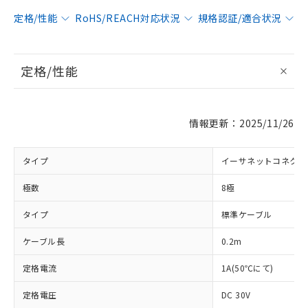
定格/性能
RoHS/REACH対応状況
規格認証/適合状況
定格/性能
情報更新：2025/11/26
タイプ
イーサネットコネクタ
極数
8極
タイプ
標準ケーブル
ケーブル長
0.2m
※1 対応状況
定格電流
1A(50℃にて)
対応済み：EU RoHS指令（10物質）の
非含有に対応した製品が提供可能な商品で
定格電圧
DC 30V
す。