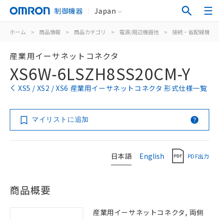
制御機器
Japan
ホーム
>
商品情報
>
商品カテゴリ
>
電源/周辺機器他
>
接続・省配線機器
産業用イーサネットコネクタ
XS6W-6LSZH8SS20CM-Y
XS5 / XS2 / XS6 産業用イーサネットコネクタ 形式仕様一覧
マイリストに追加
日本語
English
PDF出力
商品概要
産業用イーサネットコネクタ, 両側