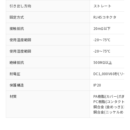
対応予定：EU RoHS指令（10物質）の非含
引き出し方向
ストレート
ご利用条件
有に対応した製品に切り替える予定のある
商品です。
固定方式
RJ45コネクタ
対応予定なし：EU RoHS指令（10物質）の
以下の条件をお読みいただき、同意のうえ
接触抵抗
20mΩ以下
非含有に非対応の商品で、対応品を出す予
ご利用ください。
定はありません。
使用温度範囲
-20～75℃
調査・確認中：EU RoHS指令（10物質）の
本サービスは、当社制御機器事業取扱
※1 中国RoHS○×表
非含有の対応状況を調査中または確認中の
商品の当社在庫状況および標準価格
使用湿度範囲
-20～75℃
商品です。
(税抜)を提供させていただくもので
「○」：最大均質材料含有率が中国RoHSの
非該当品：ライセンス料など無形物で、有
す。
絶縁抵抗
500MΩ以上
基準値以下であることを示します。
害物質有無と関係のない商品です。
当社制御機器事業取扱商品の中には、
「×」：最大均質材料含有率が中国RoHSの
仕入先様の事情により、非含有部品として
耐電圧
DC1,000V60秒(リ
本サービスの対象外となる商品もある
基準値を超えていることを示します。
いたものが、含有品と判明した場合などや
当社は、これら貴社製品のうち、外国
ことをご了承ください。
「－」：未確認です。当社販売部門へお問
むを得ず変更することがあります。
為替および外国貿易法に定める商品
保護構造
IP20
在庫状況および標準価格照会結果は、
い合わせください。
（以下｢規制貨物等」という）を輸出
記載している更新日時点での社内デー
材質
PA樹脂(カバー(爪折れ
*EU RoHS指令（10物質）：
または国外への提供する場合は、日本
記
タに基づき作成されるものであり、閲
説明
鉛(Pb) 1000ppm以下、 水銀(Hg) 1000ppm以下、 カド
PC樹脂(コンタクトハ
*中国RoHS10物質の基準値 (GB/T26572)：
国政府の輸出許可(または役務取引許
号
覧された時点での実際の在庫および標
ミウム(Cd) 100ppm以下、
Pb(鉛) :1000ppm、 Hg(水銀) : 1000ppm、 Cd(カドミウ
銅合金 (金めっき)(コ
可)を取得するなどの必要な手続きを
六価クロム(Cr(Ⅵ)) 1000ppm以下、ポリ臭化ビフェニル
ム) : 100ppm、
準価格とは異なる場合があることをご
銅合金(ニッケルめっき
類(PBB) 1000ppm以下、ポリ臭化ジフェニルエーテル類
Cr(Ⅵ)(六価クロム) : 1000ppm、 PBBs(ポリ臭化ビフェ
とります。
了承ください。
(PBDE) 1000ppm以下、フタル酸ビス(2-エチルヘキシ
○
一定数以上の在庫あり
ニル類) : 1000ppm、 PBDEs(ポリ臭化ジフェニルエーテ
当社は規制貨物を破棄する場合は、完
ル) (DEHP)(別名：DOP) 1000ppm以下、フタル酸ブチ
正式な納期状況および標準価格はお客
ル類) : 1000ppm、
ルベンジル（BBP） 1000ppm以下、フタル酸ジブチル
全に破砕するなど、違法に輸出されな
DBP(フタル酸ジブチル) : 1000ppm、 DIBP(フタル酸ジ
様のお取引先、またはお客様担当のオ