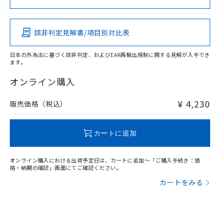
るもので、過去に遡って非含有を証明する
指します。
Pb
Hg
Cd
Cr(VI)
ものではありません。
また、RoHS指令のフタル酸エステル類４
該非判定見解書/項目別対比表
物質の対応では、対応完了までの期間は出
O
O
O
O
荷製品に未対応品が混在することから備考
欄に対応日を記載しておりました。
日本の外為法に基づく該非判定、およびEAR再輸出規制に関する見解が入手でき
ます。
既に当社にて対応品への在庫切替を完了
"対応済み"や非含有の記載がされた商品であっても、流通
していることから、特段のことがない限
在庫等で未対応品が混在する可能性があります。
オンライン購入
り、2022年1月12日より割愛しておりま
非含有品が必要な際は、弊社営業部門もしくは販売店へお
す。
問い合わせください。
¥ 4,230
販売価格（税込）
この製品のRoHS/REACH対応状況ページへ
カートに追加
オンライン購入における出荷予定日は、カートに追加～「ご購入手続き：価
格・納期の確認」画面にてご確認ください。
カートをみる