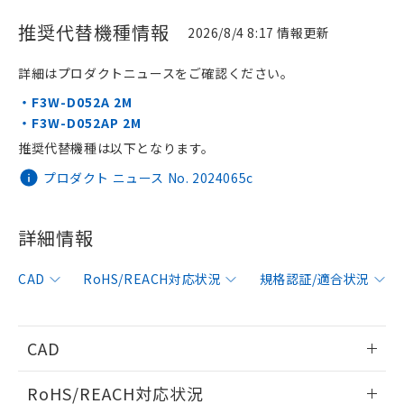
推奨代替機種情報
2026/8/4 8:17 情報更新
詳細はプロダクトニュースをご確認ください。
・F3W-D052A 2M
・F3W-D052AP 2M
推奨代替機種は以下となります。
プロダクト ニュース No. 2024065c
詳細情報
CAD
RoHS/REACH対応状況
規格認証/適合状況
※1 対応状況
CAD
対応済み：EU RoHS指令（10物質）の
非含有に対応した製品が提供可能な商品で
情報更新：2007/9/25
す。
RoHS/REACH対応状況