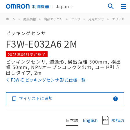
制御機器
Japan
ホーム
>
商品情報
>
商品カテゴリ
>
センサ
>
光電センサ
>
エリアセン
ピッキングセンサ
F3W-E032A6 2M
2025年09月受注終了
ピッキングセンサ, 透過形, 検出距離 300mm, 検出
幅 50mm, NPNオープンコレクタ出力, コード引き
出しタイプ, 2m
F3W-E ピッキングセンサ 形式仕様一覧
マイリストに追加
日本語
English
PDF出力