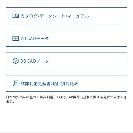
ムロン制御機器販売店・当社販売員に
(DIBP) 1000ppm以下
ル) : 1000ppm、
当社は貴社製品を、核兵器、ミサイ
但し、RoHS指令で産業用監視および制御機器に対する
DEHP(フタル酸ビス(2-エチルヘキシル)) : 1000ppm
ご相談ください。
適用除外項目は除く。
ル、化学兵器、生物兵器またはその他
－
在庫なし(最新の在庫状況につ
オムロン制御機器販売店や当社販売拠
フタル酸エステル類の４物質については閾値を超える意
カタログ/データシート/マニュアル
武器並びにこれらの製造装置等に一切
いては、お客様のお取引先、ま
図的な使用がないことを確認しています。
点は「
販売ネットワーク
」をご確認
※2 環境保護使用期限
使用いたしません。
たはお客様担当のオムロン制御
ください。
当社は、貴社製品を第三者に販売する
機器販売店・当社販売員にご確
在庫状況および標準価格結果を当社の
※2 対応予定月
「ｅ」：有害物質（10物質）のすべてが基
場合は、上記1、2および3の内容を当
認ください)
2D CADデータ
事前の承諾なく第三者に漏洩または開
準値以下であることを示します。
該第三者に通知します。また当社は、
示しないようお願いします。
部品在庫の切り替え状況などにより、予定
「10」：通常の使用状況下において有害物
販売先および販売に係わる関係者が違
マイパーツ機能（部品リスト作成サー
空
受注生産機種、また在庫状況の
月が前後することがあります。
質が外部に漏えいし、環境に深刻な影響を
法に輸出するおそれがある場合は、取
ビス）をご利用いただくには、I-Web
白
情報を公開していない機種
及ぼさない年数を意味します。
3D CADデータ
り引きをいたしません。
メンバーズにご登録されている必要が
「－」：未確認です。当社販売部門へお問
あります。
い合わせください。
お客様が当ウェブサイト上で当社にご
※3 非含有証明書ダウンロード
登録された部品リストについて、当社
該非判定見解書/項目別対比表
および当社の共同利用者が、当社の製
下記の非含有証明書をダウンロードするこ
品・サービスに関するお客様との取
日本の外為法に基づく該非判定、およびEAR再輸出規制に関する見解が入手でき
とができます。
合意する
キャンセル
引・商談に必要な範囲で利用すること
ます。
をご了承ください。
EU RoHS指令（10物質）の非含有証明書
※当社の共同利用者とは、
"個人情報
51物質の非含有証明書（当社基準）
の共同利用に関して"
の「1.共同利
※本証明書は発行日時点で非含有を証明す
用者の範囲」に記載されている法人を
るもので、過去に遡って非含有を証明する
指します。