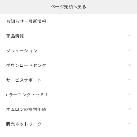
ものではありません。
ページ先頭へ戻る
また、RoHS指令のフタル酸エステル類４
物質の対応では、対応完了までの期間は出
お知らせ・最新情報
荷製品に未対応品が混在することから備考
欄に対応日を記載しておりました。
既に当社にて対応品への在庫切替を完了
商品情報
していることから、特段のことがない限
り、2022年1月12日より割愛しておりま
ソリューション
す。
ダウンロードセンタ
サービスサポート
eラーニング・セミナ
オムロンの提供価値
販売ネットワーク