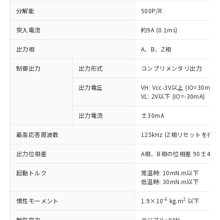
分解能
500P/R
突入電流
約9A (0.1ms)
出力相
A、B、Z相
制御出力
出力形式
コンプリメンタリ出力
出力電圧
VH: Vcc-3V以上 (IO=30mA)
VL: 2V以下 (IO=-30mA)
出力電流
±30mA
最高応答周波数
125kHz (Z相リセットを行う
出力位相差
A相、B相の位相差 90±45°(1
起動トルク
常温時: 10mN.m以下
低温時: 30mN.m以下
※1 対応状況
-6
2
慣性モーメント
1.9×10
kg.m
以下
対応済み：EU RoHS指令（10物質）の
非含有に対応した製品が提供可能な商品で
軸許容力
ラジアル: 80N