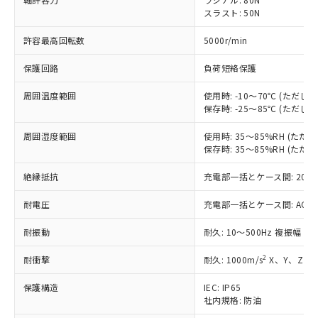
す。
スラスト: 50N
対応予定：EU RoHS指令（10物質）の非含
ご利用条件
有に対応した製品に切り替える予定のある
許容最高回転数
5000r/min
商品です。
対応予定なし：EU RoHS指令（10物質）の
保護回路
負荷短絡保護
以下の条件をお読みいただき、同意のうえ
非含有に非対応の商品で、対応品を出す予
ご利用ください。
周囲温度範囲
使用時: -10～70℃ (ただ
定はありません。
保存時: -25～85℃ (ただ
調査・確認中：EU RoHS指令（10物質）の
本サービスは、当社制御機器事業取扱
※1 中国RoHS○×表
非含有の対応状況を調査中または確認中の
商品の当社在庫状況および標準価格
周囲湿度範囲
使用時: 35～85%RH (た
商品です。
(税抜)を提供させていただくもので
保存時: 35～85%RH (た
「○」：最大均質材料含有率が中国RoHSの
非該当品：ライセンス料など無形物で、有
す。
基準値以下であることを示します。
害物質有無と関係のない商品です。
絶縁抵抗
充電部一括とケース間: 20MΩ
当社制御機器事業取扱商品の中には、
「×」：最大均質材料含有率が中国RoHSの
仕入先様の事情により、非含有部品として
本サービスの対象外となる商品もある
基準値を超えていることを示します。
いたものが、含有品と判明した場合などや
当社は、これら貴社製品のうち、外国
耐電圧
充電部一括とケース間: AC500V 
ことをご了承ください。
「－」：未確認です。当社販売部門へお問
むを得ず変更することがあります。
為替および外国貿易法に定める商品
在庫状況および標準価格照会結果は、
い合わせください。
耐振動
耐久: 10～500Hz 複振幅 2
（以下｢規制貨物等」という）を輸出
記載している更新日時点での社内デー
*EU RoHS指令（10物質）：
または国外への提供する場合は、日本
記
タに基づき作成されるものであり、閲
説明
鉛(Pb) 1000ppm以下、 水銀(Hg) 1000ppm以下、 カド
2
耐衝撃
*中国RoHS10物質の基準値 (GB/T26572)：
耐久: 1000m/s
X、Y、Z 各
国政府の輸出許可(または役務取引許
号
覧された時点での実際の在庫および標
ミウム(Cd) 100ppm以下、
Pb(鉛) :1000ppm、 Hg(水銀) : 1000ppm、 Cd(カドミウ
可)を取得するなどの必要な手続きを
六価クロム(Cr(Ⅵ)) 1000ppm以下、ポリ臭化ビフェニル
ム) : 100ppm、
準価格とは異なる場合があることをご
保護構造
IEC: IP65
類(PBB) 1000ppm以下、ポリ臭化ジフェニルエーテル類
Cr(Ⅵ)(六価クロム) : 1000ppm、 PBBs(ポリ臭化ビフェ
とります。
了承ください。
(PBDE) 1000ppm以下、フタル酸ビス(2-エチルヘキシ
社内規格: 防油
○
一定数以上の在庫あり
ニル類) : 1000ppm、 PBDEs(ポリ臭化ジフェニルエーテ
当社は規制貨物を破棄する場合は、完
ル) (DEHP)(別名：DOP) 1000ppm以下、フタル酸ブチ
正式な納期状況および標準価格はお客
ル類) : 1000ppm、