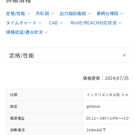
定格/性能
外形図
出力段回路図
接続仕様図
タイムチャート
CAD
RoHS/REACH対応状況
規格認証/適合状況
定格/性能
情報更新：2024/07/25
分類
インクリメンタル形 シャフ
直径
φ50mm
電源電圧
DC12～24V (-10%～+15%
消費電流
100mA以下