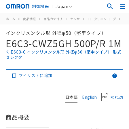
制御機器
Japan
ホーム
>
商品情報
>
商品カテゴリ
>
センサ
>
ロータリエンコーダ
>
イ
インクリメンタル形 外径φ50（堅牢タイプ）
E6C3-CWZ5GH 500P/R 1M
E6C3-C インクリメンタル形 外径φ50（堅牢タイプ） 形式
セレクタ
マイリストに追加
日本語
English
PDF出力
商品概要