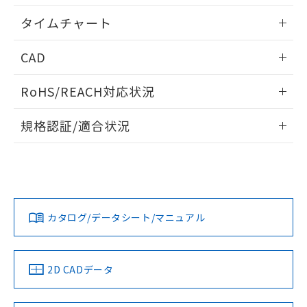
用者の範囲」に記載されている法人を
情報更新：2024/07/25
るもので、過去に遡って非含有を証明する
指します。
タイムチャート
ものではありません。
また、RoHS指令のフタル酸エステル類４
情報更新：2024/07/25
CAD
物質の対応では、対応完了までの期間は出
荷製品に未対応品が混在することから備考
ログイン/会員登録いただくと、CADデータをダウンロー
欄に対応日を記載しておりました。
RoHS/REACH対応状況
ドすることができます。
既に当社にて対応品への在庫切替を完了
していることから、特段のことがない限
情報更新：2026/7/29
規格認証/適合状況
り、2022年1月12日より割愛しておりま
す。
ログイン/会員登録
EU RoHS
注意事項・凡例
UL認証
CSA認証
CEマーキング
No
No
Yes
対応状況
対応予定月
※1
※2
ダウンロードデータをご利用いただく前に、以下を必ずお読
みください。
カタログ/データシート/マニュアル
対応済み
ソフトウェアの使用条件
LR型式承認
DNV型式承認
BV型式承認
KR型式承
（イギリス
（ノルウェー
（フランス
（韓国
船舶規格）
船舶規格）
船舶規格）
船舶規格
中国 RoHS
注意事項・凡例
2D CADデータ
No
No
No
No