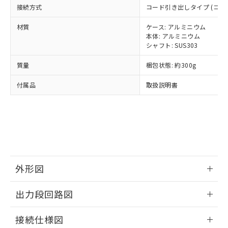
ルベンジル（BBP） 1000ppm以下、フタル酸ジブチル
全に破砕するなど、違法に輸出されな
DBP(フタル酸ジブチル) : 1000ppm、 DIBP(フタル酸ジ
様のお取引先、またはお客様担当のオ
接続方式
コード引き出しタイプ (コード
（DBP） 1000ppm以下、フタル酸ジイソブチル
イソブチル) : 1000ppm、 BBP(フタル酸ブチルベンジ
△
一定数には満たないが在庫あり
いよう必要な手段を講じます。
ムロン制御機器販売店・当社販売員に
(DIBP) 1000ppm以下
ル) : 1000ppm、
当社は貴社製品を、核兵器、ミサイ
但し、RoHS指令で産業用監視および制御機器に対する
材質
DEHP(フタル酸ビス(2-エチルヘキシル)) : 1000ppm
ケース: アルミニウム
ご相談ください。
適用除外項目は除く。
ル、化学兵器、生物兵器またはその他
本体: アルミニウム
－
在庫なし(最新の在庫状況につ
オムロン制御機器販売店や当社販売拠
フタル酸エステル類の４物質については閾値を超える意
シャフト: SUS303
武器並びにこれらの製造装置等に一切
いては、お客様のお取引先、ま
図的な使用がないことを確認しています。
点は「
販売ネットワーク
」をご確認
※2 環境保護使用期限
使用いたしません。
たはお客様担当のオムロン制御
ください。
質量
梱包状態: 約300g
当社は、貴社製品を第三者に販売する
機器販売店・当社販売員にご確
在庫状況および標準価格結果を当社の
※2 対応予定月
「ｅ」：有害物質（10物質）のすべてが基
場合は、上記1、2および3の内容を当
認ください)
事前の承諾なく第三者に漏洩または開
付属品
取扱説明書
準値以下であることを示します。
該第三者に通知します。また当社は、
示しないようお願いします。
部品在庫の切り替え状況などにより、予定
「10」：通常の使用状況下において有害物
販売先および販売に係わる関係者が違
マイパーツ機能（部品リスト作成サー
空
受注生産機種、また在庫状況の
月が前後することがあります。
質が外部に漏えいし、環境に深刻な影響を
法に輸出するおそれがある場合は、取
ビス）をご利用いただくには、I-Web
白
情報を公開していない機種
及ぼさない年数を意味します。
り引きをいたしません。
メンバーズにご登録されている必要が
「－」：未確認です。当社販売部門へお問
あります。
い合わせください。
お客様が当ウェブサイト上で当社にご
※3 非含有証明書ダウンロード
登録された部品リストについて、当社
外形図
および当社の共同利用者が、当社の製
下記の非含有証明書をダウンロードするこ
品・サービスに関するお客様との取
とができます。
情報更新：2024/07/25
合意する
キャンセル
引・商談に必要な範囲で利用すること
出力段回路図
をご了承ください。
EU RoHS指令（10物質）の非含有証明書
※当社の共同利用者とは、
"個人情報
情報更新：2024/07/25
51物質の非含有証明書（当社基準）
接続仕様図
の共同利用に関して"
の「1.共同利
※本証明書は発行日時点で非含有を証明す