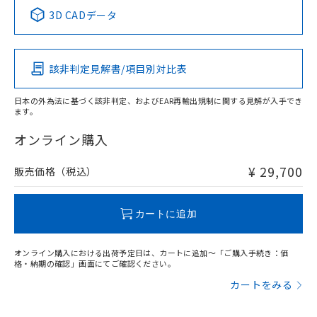
中国 RoHS表
※1 ※2
3D CADデータ
この製品の規格認証/適合状況ページへ
Pb
Hg
Cd
Cr(VI)
その他の認証はこちらのページからご検索ください
該非判定見解書/項目別対比表
X
O
O
O
日本の外為法に基づく該非判定、およびEAR再輸出規制に関する見解が入手でき
ます。
"対応済み"や非含有の記載がされた商品であっても、流通
在庫等で未対応品が混在する可能性があります。
オンライン購入
非含有品が必要な際は、弊社営業部門もしくは販売店へお
問い合わせください。
¥ 29,700
販売価格（税込）
この製品のRoHS/REACH対応状況ページへ
カートに追加
オンライン購入における出荷予定日は、カートに追加～「ご購入手続き：価
格・納期の確認」画面にてご確認ください。
カートをみる