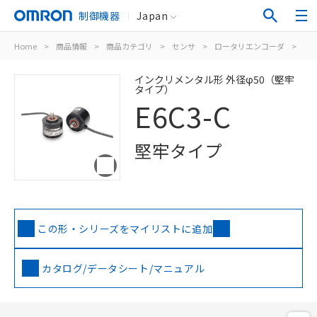
制御機器
Japan
Home
>
商品情報
>
商品カテゴリ
>
センサ
>
ロータリエンコーダ
>
イ
インクリメンタル形 外径φ50（堅牢
タイプ）
E6C3-C
堅牢タイプ
この形・シリーズをマイリストに追加
カタログ/データシート/マニュアル