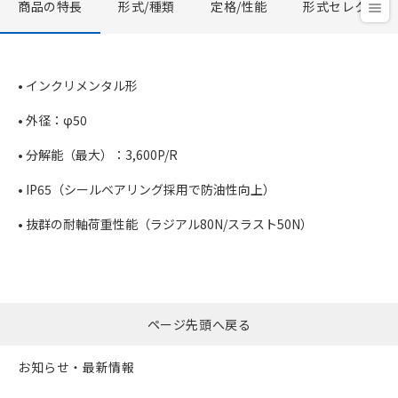
商品の特長
形式/種類
定格/性能
形式セレクタ
• インクリメンタル形
• 外径：φ50
• 分解能（最大）：3,600P/R
• IP65（シールベアリング採用で防油性向上）
• 抜群の耐軸荷重性能（ラジアル80N/スラスト50N）
ページ先頭へ戻る
お知らせ・最新情報