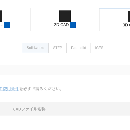
ル
2D CAD
3D
Solidworks
STEP
Parasolid
IGES
の使用条件
を必ずお読みください。
CADファイル名称