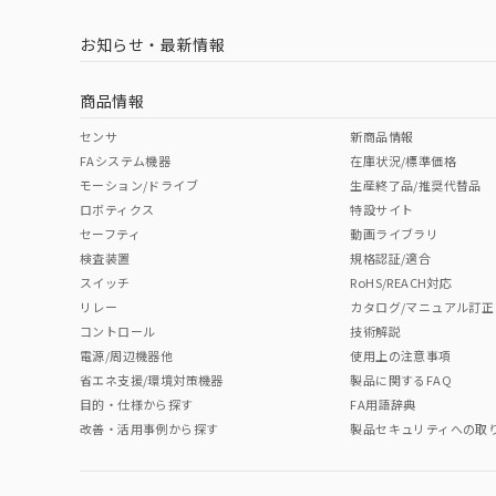
お知らせ・最新情報
商品情報
センサ
新商品情報
FAシステム機器
在庫状況/標準価格
モーション/ドライブ
生産終了品/推奨代替品
ロボティクス
特設サイト
セーフティ
動画ライブラリ
検査装置
規格認証/適合
スイッチ
RoHS/REACH対応
リレー
カタログ/マニュアル訂正
コントロール
技術解説
電源/周辺機器他
使用上の注意事項
省エネ支援/環境対策機器
製品に関するFAQ
目的・仕様から探す
FA用語辞典
改善・活用事例から探す
製品セキュリティへの取