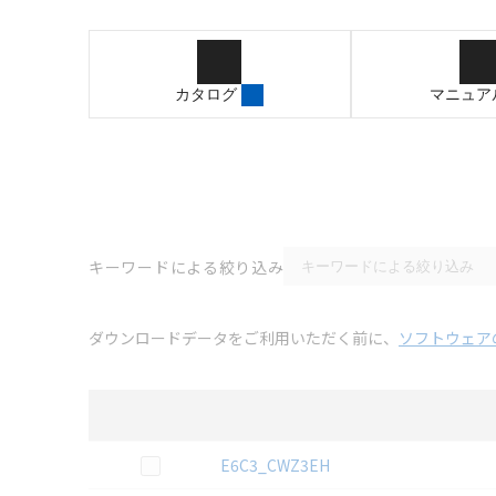
カタログ
マニュア
キーワードによる絞り込み
ダウンロードデータをご利用いただく前に、
ソフトウェア
選択
3D CAD
データのダウンロード資料一覧
この資料を選択
E6C3_CWZ3EH