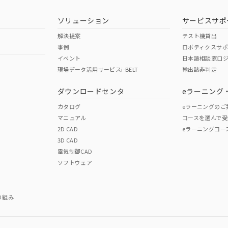
ソリューション
サービスサポ
解決提案
テスト機貸出
事例
ロボティクスサ
イベント
日本語相談窓口
現場データ活用サービスi-BELT
輸出該非判定
ダウンロードセンタ
eラーニング
カタログ
eラーニングのご
マニュアル
コースを選んで受
2D CAD
eラーニングコー
3D CAD
電気制御CAD
ソフトウェア
り組み