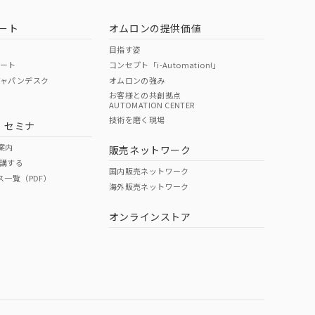
ート
オムロンの提供価値
目指す姿
ポート
コンセプト「i-Automation!」
ジャパンデスク
オムロンの強み
お客様との共創拠点
AUTOMATION CENTER
技術を磨く現場
・セミナ
案内
販売ネットワーク
講する
国内販売ネットワーク
ス一覧（PDF）
海外販売ネットワーク
オンラインストア