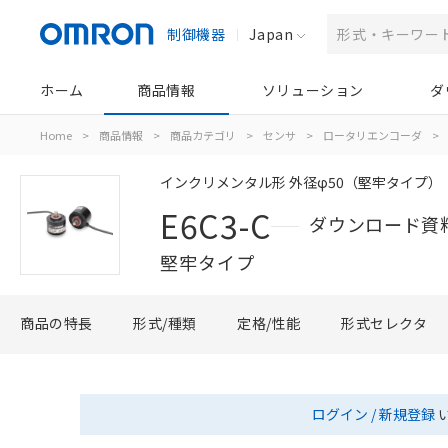
制御機器
Japan
ホーム
商品情報
ソリューション
ダ
Home
>
商品情報
>
商品カテゴリ
>
センサ
>
ロータリエンコーダ
>
インクリメンタル形 外径φ50（堅牢タイプ）
E6C3-C
ダウンロード資
堅牢タイプ
商品の特長
形式/種類
定格/性能
形式セレクタ
ログイン / 新規登録