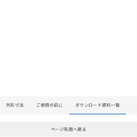
外形寸法
ご使用の前に
ダウンロード資料一覧
選択したファイルを一括ダウンロード
0
選択可能容量：
0.0
MB /
100
MB
ページ先頭へ戻る