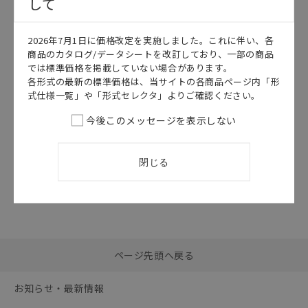
して
このカタログを選択
2026年7月1日に価格改定を実施しました。これに伴い、各
カタログ
日本語
商品のカタログ/データシートを改訂しており、一部の商品
E6C3-C
では標準価格を掲載していない場合があります。
E6C3-C データ
各形式の最新の標準価格は、当サイトの各商品ページ内「形
シート
式仕様一覧」や「形式セレクタ」よりご確認ください。
2026/07/01
更新
今後このメッセージを表示しない
閉じる
選択したファイルを一
0
ページ先頭へ戻る
括ダウンロード
選択可能容量：
0.0
MB /
100
MB
お知らせ・最新情報
リセット