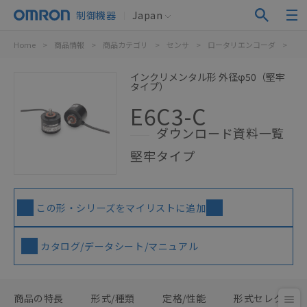
制御機器
Japan
Home
>
商品情報
>
商品カテゴリ
>
センサ
>
ロータリエンコーダ
>
イ
インクリメンタル形 外径φ50（堅牢
タイプ）
E6C3-C
ダウンロード資料一覧
堅牢タイプ
この形・シリーズをマイリストに追加
カタログ/データシート/マニュアル
商品の特長
形式/種類
定格/性能
形式セレクタ