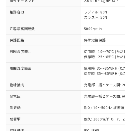
慣性モーメント
2.0×10
kg.m
以下
非含有に対応した製品が提供可能な商品で
す。
軸許容力
ラジアル: 80N
対応予定：EU RoHS指令（10物質）の非含
スラスト: 50N
ご利用条件
有に対応した製品に切り替える予定のある
商品です。
許容最高回転数
5000r/min
対応予定なし：EU RoHS指令（10物質）の
以下の条件をお読みいただき、同意のうえ
非含有に非対応の商品で、対応品を出す予
保護回路
負荷短絡保護
ご利用ください。
定はありません。
周囲温度範囲
使用時: -10～70℃ (ただ
調査・確認中：EU RoHS指令（10物質）の
本サービスは、当社制御機器事業取扱
保存時: -25～85℃ (ただ
※1 中国RoHS○×表
非含有の対応状況を調査中または確認中の
商品の当社在庫状況および標準価格
商品です。
(税抜)を提供させていただくもので
周囲湿度範囲
使用時: 35～85%RH (た
「○」：最大均質材料含有率が中国RoHSの
非該当品：ライセンス料など無形物で、有
す。
保存時: 35～85%RH (た
基準値以下であることを示します。
害物質有無と関係のない商品です。
当社制御機器事業取扱商品の中には、
「×」：最大均質材料含有率が中国RoHSの
仕入先様の事情により、非含有部品として
絶縁抵抗
充電部一括とケース間: 20MΩ
本サービスの対象外となる商品もある
基準値を超えていることを示します。
いたものが、含有品と判明した場合などや
当社は、これら貴社製品のうち、外国
ことをご了承ください。
「－」：未確認です。当社販売部門へお問
むを得ず変更することがあります。
為替および外国貿易法に定める商品
耐電圧
充電部一括とケース間: AC500V 
在庫状況および標準価格照会結果は、
い合わせください。
（以下｢規制貨物等」という）を輸出
記載している更新日時点での社内デー
耐振動
耐久: 10～500Hz 複振幅 2
*EU RoHS指令（10物質）：
または国外への提供する場合は、日本
記
タに基づき作成されるものであり、閲
説明
鉛(Pb) 1000ppm以下、 水銀(Hg) 1000ppm以下、 カド
*中国RoHS10物質の基準値 (GB/T26572)：
国政府の輸出許可(または役務取引許
号
覧された時点での実際の在庫および標
ミウム(Cd) 100ppm以下、
Pb(鉛) :1000ppm、 Hg(水銀) : 1000ppm、 Cd(カドミウ
2
耐衝撃
耐久: 1000m/s
X、Y、Z 各
可)を取得するなどの必要な手続きを
六価クロム(Cr(Ⅵ)) 1000ppm以下、ポリ臭化ビフェニル
ム) : 100ppm、
準価格とは異なる場合があることをご
類(PBB) 1000ppm以下、ポリ臭化ジフェニルエーテル類
Cr(Ⅵ)(六価クロム) : 1000ppm、 PBBs(ポリ臭化ビフェ
とります。
了承ください。
(PBDE) 1000ppm以下、フタル酸ビス(2-エチルヘキシ
○
一定数以上の在庫あり
保護構造
IEC: IP65
ニル類) : 1000ppm、 PBDEs(ポリ臭化ジフェニルエーテ