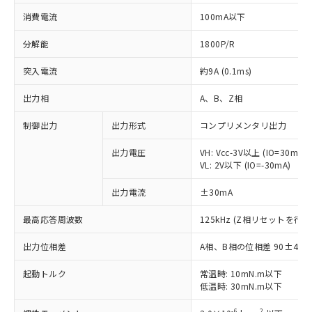
消費電流
100mA以下
分解能
1800P/R
突入電流
約9A (0.1ms)
出力相
A、B、Z相
制御出力
出力形式
コンプリメンタリ出力
出力電圧
VH: Vcc-3V以上 (IO=30mA)
VL: 2V以下 (IO=-30mA)
出力電流
±30mA
最高応答周波数
125kHz (Z相リセットを行う
出力位相差
A相、B相の位相差 90±45°(1
※1 対応状況
起動トルク
常温時: 10mN.m以下
低温時: 30mN.m以下
対応済み：EU RoHS指令（10物質）の
-6
2