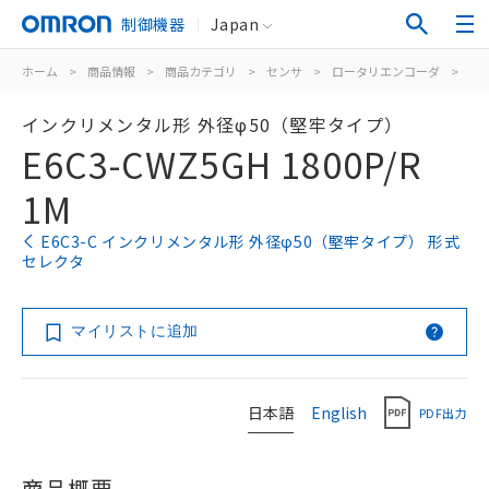
制御機器
Japan
ホーム
>
商品情報
>
商品カテゴリ
>
センサ
>
ロータリエンコーダ
>
イ
インクリメンタル形 外径φ50（堅牢タイプ）
E6C3-CWZ5GH 1800P/R
1M
E6C3-C インクリメンタル形 外径φ50（堅牢タイプ） 形式
セレクタ
マイリストに追加
日本語
English
PDF出力
商品概要