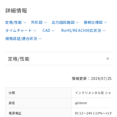
詳細情報
定格/性能
外形図
出力段回路図
接続仕様図
タイムチャート
CAD
RoHS/REACH対応状況
規格認証/適合状況
定格/性能
情報更新：2024/07/25
分類
インクリメンタル形 シャフ
直径
φ50mm
電源電圧
DC12～24V (-10%～+15%