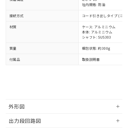
当社は規制貨物を破棄する場合は、完
ル) (DEHP)(別名：DOP) 1000ppm以下、フタル酸ブチ
正式な納期状況および標準価格はお客
ル類) : 1000ppm、
社内規格: 防油
ルベンジル（BBP） 1000ppm以下、フタル酸ジブチル
全に破砕するなど、違法に輸出されな
DBP(フタル酸ジブチル) : 1000ppm、 DIBP(フタル酸ジ
様のお取引先、またはお客様担当のオ
（DBP） 1000ppm以下、フタル酸ジイソブチル
イソブチル) : 1000ppm、 BBP(フタル酸ブチルベンジ
△
一定数には満たないが在庫あり
いよう必要な手段を講じます。
ムロン制御機器販売店・当社販売員に
接続方式
コード引き出しタイプ (コード
(DIBP) 1000ppm以下
ル) : 1000ppm、
当社は貴社製品を、核兵器、ミサイ
但し、RoHS指令で産業用監視および制御機器に対する
DEHP(フタル酸ビス(2-エチルヘキシル)) : 1000ppm
ご相談ください。
適用除外項目は除く。
ル、化学兵器、生物兵器またはその他
－
在庫なし(最新の在庫状況につ
材質
ケース: アルミニウム
オムロン制御機器販売店や当社販売拠
フタル酸エステル類の４物質については閾値を超える意
武器並びにこれらの製造装置等に一切
本体: アルミニウム
いては、お客様のお取引先、ま
図的な使用がないことを確認しています。
点は「
販売ネットワーク
」をご確認
※2 環境保護使用期限
シャフト: SUS303
使用いたしません。
たはお客様担当のオムロン制御
ください。
当社は、貴社製品を第三者に販売する
機器販売店・当社販売員にご確
在庫状況および標準価格結果を当社の
質量
梱包状態: 約300g
※2 対応予定月
「ｅ」：有害物質（10物質）のすべてが基
場合は、上記1、2および3の内容を当
認ください)
事前の承諾なく第三者に漏洩または開
準値以下であることを示します。
該第三者に通知します。また当社は、
示しないようお願いします。
付属品
取扱説明書
部品在庫の切り替え状況などにより、予定
「10」：通常の使用状況下において有害物
販売先および販売に係わる関係者が違
マイパーツ機能（部品リスト作成サー
空
受注生産機種、また在庫状況の
月が前後することがあります。
質が外部に漏えいし、環境に深刻な影響を
法に輸出するおそれがある場合は、取
ビス）をご利用いただくには、I-Web
白
情報を公開していない機種
及ぼさない年数を意味します。
り引きをいたしません。
メンバーズにご登録されている必要が
「－」：未確認です。当社販売部門へお問
あります。
い合わせください。
お客様が当ウェブサイト上で当社にご
※3 非含有証明書ダウンロード
登録された部品リストについて、当社
および当社の共同利用者が、当社の製
下記の非含有証明書をダウンロードするこ
外形図
品・サービスに関するお客様との取
とができます。
合意する
キャンセル
引・商談に必要な範囲で利用すること
情報更新：2024/07/25
をご了承ください。
出力段回路図
EU RoHS指令（10物質）の非含有証明書
※当社の共同利用者とは、
"個人情報
51物質の非含有証明書（当社基準）