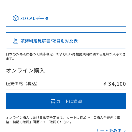
No
No
No
No
中国 RoHS表
※1 ※2
3D CADデータ
この製品の規格認証/適合状況ページへ
Pb
Hg
Cd
Cr(VI)
その他の認証はこちらのページからご検索ください
該非判定見解書/項目別対比表
X
O
O
O
日本の外為法に基づく該非判定、およびEAR再輸出規制に関する見解が入手でき
ます。
"対応済み"や非含有の記載がされた商品であっても、流通
在庫等で未対応品が混在する可能性があります。
オンライン購入
非含有品が必要な際は、弊社営業部門もしくは販売店へお
問い合わせください。
¥ 34,100
販売価格（税込）
この製品のRoHS/REACH対応状況ページへ
カートに追加
オンライン購入における出荷予定日は、カートに追加～「ご購入手続き：価
格・納期の確認」画面にてご確認ください。
カートをみる