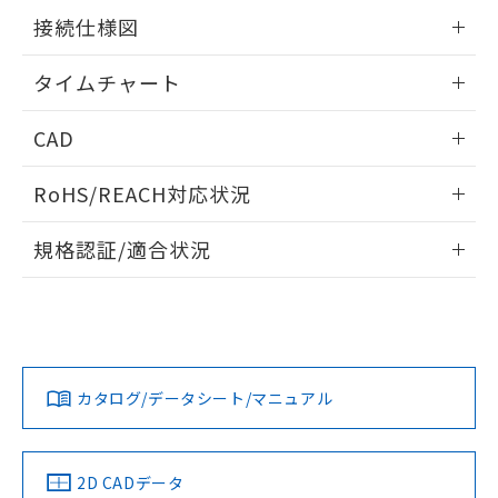
の共同利用に関して"
の「1.共同利
情報更新：2024/07/25
※本証明書は発行日時点で非含有を証明す
接続仕様図
用者の範囲」に記載されている法人を
るもので、過去に遡って非含有を証明する
指します。
情報更新：2024/07/25
ものではありません。
タイムチャート
また、RoHS指令のフタル酸エステル類４
物質の対応では、対応完了までの期間は出
情報更新：2024/07/25
CAD
荷製品に未対応品が混在することから備考
欄に対応日を記載しておりました。
ログイン/会員登録いただくと、CADデータをダウンロー
既に当社にて対応品への在庫切替を完了
RoHS/REACH対応状況
ドすることができます。
していることから、特段のことがない限
り、2022年1月12日より割愛しておりま
情報更新：2026/7/29
規格認証/適合状況
す。
ログイン/会員登録
EU RoHS
注意事項・凡例
UL認証
CSA認証
CEマーキング
No
No
Yes
対応状況
対応予定月
※1
※2
ダウンロードデータをご利用いただく前に、以下を必ずお読
みください。
カタログ/データシート/マニュアル
対応済み
ソフトウェアの使用条件
LR型式承認
DNV型式承認
BV型式承認
KR型式承
（イギリス
（ノルウェー
（フランス
（韓国
船舶規格）
船舶規格）
船舶規格）
船舶規格
中国 RoHS
注意事項・凡例
2D CADデータ