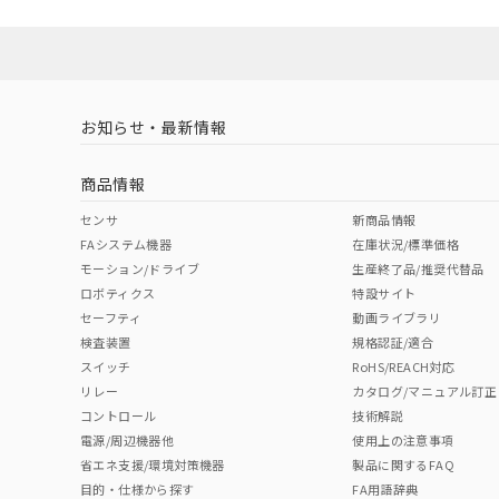
No
No
Yes
対応状況
対応予定月
※1
※2
ソフトウェアの使用条件
対応済み
LR型式承認
DNV型式承認
BV型式承認
KR
（イギリス
（ノルウェー
（フランス
（
お知らせ・最新情報
中国 RoHS
注意事項・凡例
船舶規格）
船舶規格）
船舶規格）
船
商品情報
No
No
No
No
中国 RoHS表
※1 ※2
センサ
新商品情報
FAシステム機器
在庫状況/標準価格
Pb
Hg
Cd
Cr(V
モーション/ドライブ
生産終了品/推奨代替品
ロボティクス
特設サイト
セーフティ
動画ライブラリ
検査装置
規格認証/適合
X
O
O
O
スイッチ
RoHS/REACH対応
リレー
カタログ/マニュアル訂正
コントロール
技術解説
"対応済み"や非含有の記載がされた商品であっても、流通
電源/周辺機器他
使用上の注意事項
非含有品が必要な際は、弊社営業部門もしくは販売店へお
省エネ支援/環境対策機器
製品に関するFAQ
目的・仕様から探す
FA用語辞典