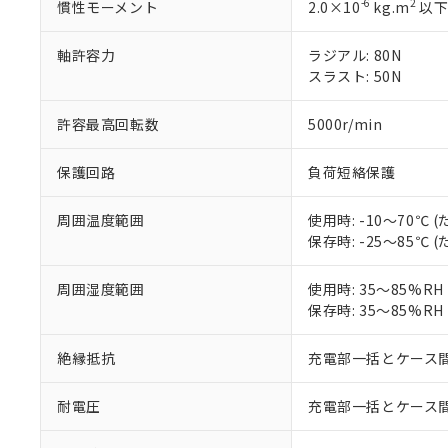
鉛(Pb) 1000ppm以下、
くものです。
-6
2
慣性モーメント
2.0×10
kg.m
以
う）を輸出ま
記
説明
六価クロム(Cr(Ⅵ)) 1
当社制御機器
などの必要な
フタル酸ビス(2-エチルヘ
号
*中国RoHS10物質の基準値 
ル（DBP） 1000ppm
在庫状況およ
当社は規制貨
軸許容力
ラジアル: 80N
Pb(鉛) :1000ppm、 Hg
但し、RoHS指令で産
のであり、閲
ます。
Cr(Ⅵ)(六価クロム) : 
スラスト: 50N
フタル酸エステル類の４
○
一定数以
DBP(フタル酸ジブチル) :
い。
当社は貴社製
DEHP(フタル酸ビス(2-エ
正式な納期状
置等に一切使
許容最高回転数
5000r/min
当社販売員に
※2 対応予定月
△
一定数に
当社は、貴社
オムロン制御
また当社は、
※2 環境保護使
保護回路
負荷短絡保護
在庫状況およ
部品在庫の切り替
たしません。
－
在庫なし
す。
「ｅ」：有害物質
機器販売
マイパーツ機
周囲温度範囲
使用時: -10～70℃
「10」：通常の
ている必要が
保存時: -25～85℃
味します。
空
受注生産
お客様が当ウ
※3 非含有証明
「－」：未確認で
白
が、当社の製
周囲湿度範囲
使用時: 35～85%R
さい。
下記の非含有証明
保存時: 35～85%R
※当社の共同
いる法人を指
EU RoHS指令（
絶縁抵抗
充電部一括とケース間: 
51物質の非含有証
※本証明書は発行
耐電圧
充電部一括とケース間: AC
また、RoHS指
混在することから