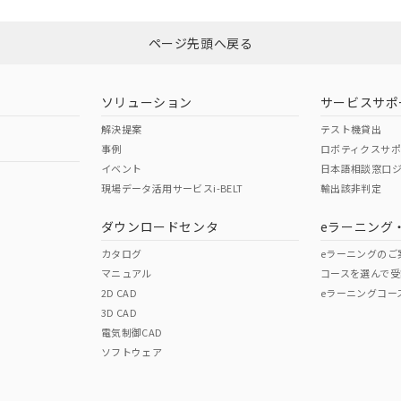
N/A
N/A
非含有証明書
※3
ページ先頭へ戻る
ダウンロードはこちら
型式承認
NK型式承認
ABS型式承認
韓国
（日本
（アメリカ
ソリューション
サービスサポ
舶規格）
船舶規格）
船舶規格）
解決提案
テスト機貸出
事例
ロボティクスサ
No
No
イベント
日本語相談窓口
現場データ活用サービスi-BELT
輸出該非判定
I)
PBBs
PBDEs
DBP
ダウンロードセンタ
eラーニング
この製品の規格認証/適合
その他の認証はこちらのページからご
カタログ
eラーニングのご
マニュアル
コースを選んで受
O
O
O
2D CAD
eラーニングコー
3D CAD
電気制御CAD
在庫等で未対応品が混在する可能性があります。
ソフトウェア
問い合わせください。