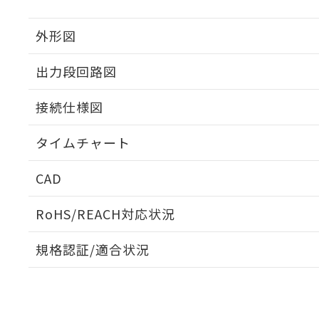
外形図
出力段回路図
接続仕様図
タイムチャート
CAD
ログイン/会員登録いただくと、CADデータをダウンロ
RoHS/REACH対応状況
規格認証/適合状況
EU RoHS
注意事項・凡例
UL認証
CSA認証
CEマーキング
ダウンロードデータをご利用いただく前に、以下を必ずお読