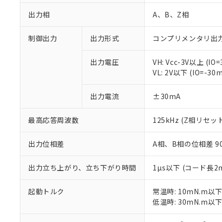
出力相
A、B、Z相
制御出力
出力形式
コンプリメンタリ出
出力電圧
VH: Vcc-3V以上 (IO
VL: 2V以下 (IO=-30
出力電流
±30mA
※1 対応状況
最高応答周波数
125kHz (Z相リセ
対応済み：EU
対応予定：EU R
出力位相差
A相、B相の位相差 90±
対応予定なし：EU
調査・確認中：EU
ご利用条件
出力立ち上がり、立ち下がり時間
1µs以下 (コード長2
非該当品：ライセ
※1 中国RoHS
仕入先様の事情に
起動トルク
常温時: 10mN.m以
があります。
以下の条件をお読
「○」：最大均質
低温時: 30mN.m以
「×」：最大均質
本サービスは
当社は、これ
*EU RoHS指令（10物
「－」：未確認で