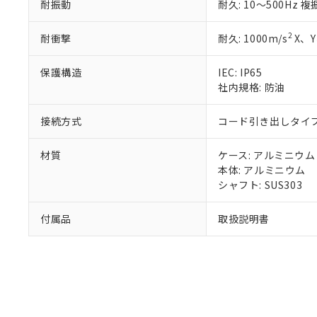
既に当社にて対応
耐振動
耐久: 10～500Hz 
り割愛しておりま
2
耐衝撃
耐久: 1000m/s
X、Y
保護構造
IEC: IP65
社内規格: 防油
接続方式
コード引き出しタイプ 
材質
ケース: アルミニウム
本体: アルミニウム
シャフト: SUS303
付属品
取扱説明書