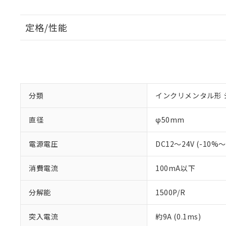
定格/性能
分類
インクリメンタル形 
直径
φ50mm
電源電圧
DC12～24V (-10%
消費電流
100mA以下
分解能
1500P/R
突入電流
約9A (0.1ms)