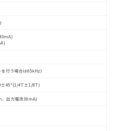
力
=30mA)
mA)
ットを行う場合は65kHz)
 RoHS指令（10物質）の非含有に対応した製品が提供可能な商品です
oHS指令（10物質）の非含有に対応した製品に切り替える予定のある
45°(1/4T±1/8T)
 RoHS指令（10物質）の非含有に非対応の商品で、対応品を出す予
 RoHS指令（10物質）の非含有の対応状況を調査中または確認中の
m、出力電流30mA)
ンス料など無形物で、有害物質有無と関係のない商品です。
○×表
より、非含有部品としていたものが、含有品と判明した場合などやむ
下
みいただき、同意のうえご利用ください。
材料含有率が中国RoHSの基準値以下であることを示します。
下
材料含有率が中国RoHSの基準値を超えていることを示します。
、当社制御機器事業取扱商品の当社在庫状況および標準価格(税抜)
ら貴社製品のうち、外国為替および外国貿易法に定める商品（以下｢
質）：
す。当社販売部門へお問い合わせください。