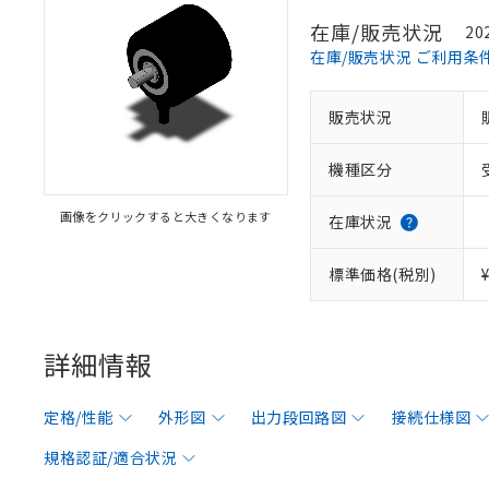
在庫/販売状況
20
在庫/販売状況 ご利用条
販売状況
機種区分
画像をクリックすると大きくなります
在庫状況
標準価格(税別)
詳細情報
定格/性能
外形図
出力段回路図
接続仕様図
規格認証/適合状況