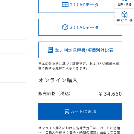
2D CADデータ
在庫・価格
無料テスト機
3D CADデータ
該非判定見解書/項目別対比表
日本の外為法に基づく該非判定、およびEAR再輸出規
制に関する見解が入手できます。
オンライン購入
¥ 34,650
販売価格（税込）
カートに追加
オンライン購入における出荷予定日は、カートに追加
～「ご購入手続き：価格・納期の確認」画面にてご確