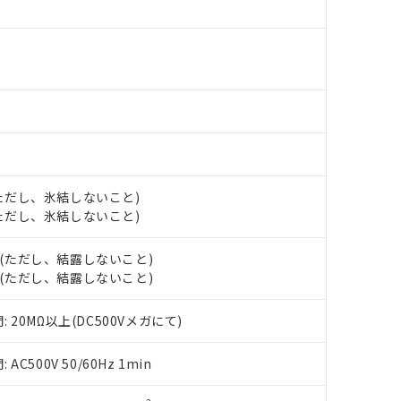
 水銀(Hg) 1000ppm以下、 カドミウム(Cd) 100ppm以下、
下
たは国外への提供する場合は、日本国政府の輸出許可(または役務取
000ppm以下、ポリ臭化ビフェニル類(PBB) 1000ppm以下、ポリ臭化ジフェニルエーテル類(P
事業取扱商品の中には、本サービスの対象外となる商品もあること
手続きをとります。
キシル) (DEHP)(別名：DOP) 1000ppm以下、フタル酸ブチルベンジル（BBP） 100
(GB/T26572)：
以下、フタル酸ジイソブチル (DIBP) 1000ppm以下
び標準価格照会結果は、記載している更新日時点での社内データに
物を破棄する場合は、完全に破砕するなど、違法に輸出されないよ
(水銀) : 1000ppm、 Cd(カドミウム) : 100ppm、
業用監視および制御機器に対する適用除外項目は除く。
覧された時点での実際の在庫および標準価格とは異なる場合がある
1000ppm、 PBBs(ポリ臭化ビフェニル類) : 1000ppm、 PBDEs(ポリ臭化ジフェニルエーテル類
物質については閾値を超える意図的な使用がないことを確認しています。
上の在庫あり
 1000ppm、 DIBP(フタル酸ジイソブチル) : 1000ppm、 BBP(フタル酸ブチルベンジル) :
品を、核兵器、ミサイル、化学兵器、生物兵器またはその他武器並
チルヘキシル)) : 1000ppm
況および標準価格はお客様のお取引先、またはお客様担当のオムロ
用いたしません。
ご相談ください。
は満たないが在庫あり
製品を第三者に販売する場合は、上記1、2および3の内容を当該第
機器販売店や当社販売拠点は「
販売ネットワーク
」をご確認くだ
販売先および販売に係わる関係者が違法に輸出するおそれがある場
用期限
び標準価格結果を当社の事前の承諾なく第三者に漏洩または開示し
え状況などにより、予定月が前後することがあります。
(最新の在庫状況については、お客様のお取引先、またはお客様担当
（10物質）のすべてが基準値以下であることを示します。
店・当社販売員にご確認ください)
能（部品リスト作成サービス）をご利用いただくには、I-Webメン
 (ただし、氷結しないこと)
使用状況下において有害物質が外部に漏えいし、環境に深刻な影響を
あります。
 (ただし、氷結しないこと)
機種、また在庫状況の情報を公開していない機種
ェブサイト上で当社にご登録された部品リストについて、当社およ
書ダウンロード
す。当社販売部門へお問い合わせください。
品・サービスに関するお客様との取引・商談に必要な範囲で利用す
合意する
キャンセル
H (ただし、結露しないこと)
書をダウンロードすることができます。
H (ただし、結露しないこと)
利用者とは、
"個人情報の共同利用に関して"
の「1.共同利用者の
します。
10物質）の非含有証明書
20MΩ以上(DC500Vメガにて)
明書（当社基準）
日時点で非含有を証明するもので、過去に遡って非含有を証明するも
500V 50/60Hz 1min
令のフタル酸エステル類４物質の対応では、対応完了までの期間は出
備考欄に対応日を記載しておりました。