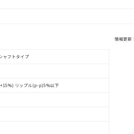
情報更新：2
シャフトタイプ
～+15%) リップル(p-p)5%以下