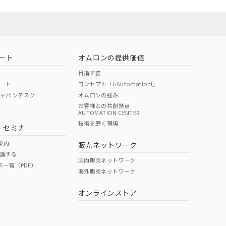
ート
オムロンの提供価値
目指す姿
ポート
コンセプト「i-Automation!」
ジャパンデスク
オムロンの強み
お客様との共創拠点
AUTOMATION CENTER
DIBP
BBP
DEHP
環境保護
技術を磨く現場
・セミナ
状況ページへ
使用期限
検索ください
案内
販売ネットワーク
講する
O
O
O
10
国内販売ネットワーク
ス一覧（PDF）
海外販売ネットワーク
オンラインストア