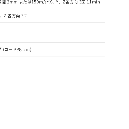
品への在庫切替を完了していることから、特段のことがない限り、20
2
複振幅 2mm または150m/s
X、Y、Z各方向 3回 11min
す。
、Z 各方向 3回
(コード長: 2m)