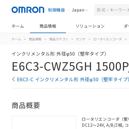
制御機器
Japan
ホーム
商品情報
ソリューション
ダ
ホーム
>
商品情報
>
商品カテゴリ
>
センサ
>
ロータリエンコーダ
>
インクリメンタル形 外径φ50（堅牢タイプ）
E6C3-CWZ5GH 1500P
E6C3-C インクリメンタル形 外径φ50（堅牢タイ
商品概要
ロータリエンコーダ（堅牢タ
DC12～24V, A/B/Z相