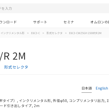
ウンロード
サポート
セミナ
オムロンの
インクリメンタル形
>
E6C3-C
>
形式セレクタ
>
E6C3-CWZ5GH 1500P/R 2M
/R 2M
プ） 形式セレクタ
日本語
English
イプ）, インクリメンタル形, 外径φ50, コンプリメンタリ出力, 150
, コード引き出しタイプ, 2m