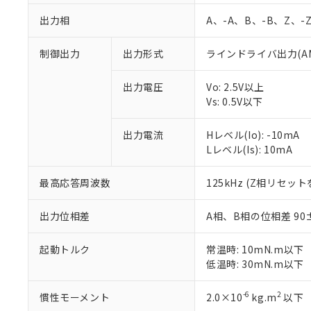
出力相
A、-A、B、-B、Z、-
制御出力
出力形式
ラインドライバ出力(AM
出力電圧
Vo: 2.5V以上
Vs: 0.5V以下
出力電流
Hレベル(Io): -10mA
Lレベル(Is): 10mA
※1 対応状況
最高応答周波数
125kHz (Z相リセッ
対応済み：EU
対応予定：EU R
出力位相差
A相、B相の位相差 90±4
対応予定なし：EU
調査・確認中：EU
ご利用条件
起動トルク
常温時: 10mN.m以下
非該当品：ライセ
※1 中国RoHS
低温時: 30mN.m以下
仕入先様の事情に
があります。
以下の条件をお読
「○」：最大均質
-6
2
慣性モーメント
2.0×10
kg.m
以下
「×」：最大均質
本サービスは
当社は、これ
*EU RoHS指令（10物