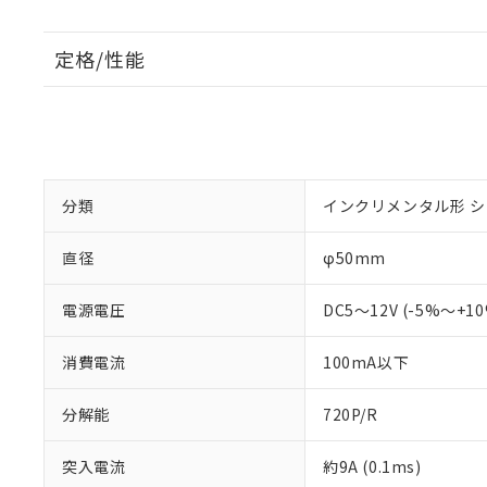
定格/性能
分類
インクリメンタル形 
直径
φ50mm
電源電圧
DC5～12V (-5%～+1
消費電流
100mA以下
分解能
720P/R
突入電流
約9A (0.1ms)