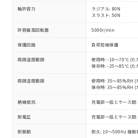
「－」：未確認で
鉛(Pb) 1000ppm以下、
くものです。
う）を輸出ま
記
説明
軸許容力
ラジアル: 80N
六価クロム(Cr(Ⅵ)) 1
当社制御機器
などの必要な
フタル酸ビス(2-エチルヘ
号
スラスト: 50N
*中国RoHS10物質の基準値 
ル（DBP） 1000ppm
在庫状況およ
当社は規制貨
Pb(鉛) :1000ppm、 Hg
但し、RoHS指令で産
のであり、閲
ます。
Cr(Ⅵ)(六価クロム) : 
フタル酸エステル類の４
○
一定数以
許容最高回転数
5000r/min
DBP(フタル酸ジブチル) :
い。
当社は貴社製
DEHP(フタル酸ビス(2-エ
正式な納期状
置等に一切使
当社販売員に
※2 対応予定月
△
一定数に
当社は、貴社
保護回路
負荷短絡保護
オムロン制御
また当社は、
※2 環境保護使
在庫状況およ
部品在庫の切り替
たしません。
－
在庫なし
周囲温度範囲
使用時: -10～70℃ 
す。
「ｅ」：有害物質
機器販売
保存時: -25～85℃ 
マイパーツ機
「10」：通常の
ている必要が
味します。
空
受注生産
周囲湿度範囲
使用時: 35～85%RH
お客様が当ウ
※3 非含有証明
「－」：未確認で
白
保存時: 35～85%RH
が、当社の製
さい。
下記の非含有証明
絶縁抵抗
充電部一括とケース間: 2
※当社の共同
いる法人を指
EU RoHS指令（
51物質の非含有証
耐電圧
充電部一括とケース間: AC5
※本証明書は発行
また、RoHS指
耐振動
耐久: 10～500Hz 複
混在することから