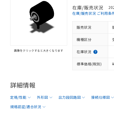
在庫/販売状況
20
在庫/販売状況 ご利用条
販売状況
機種区分
画像をクリックすると大きくなります
在庫状況
標準価格(税別)
詳細情報
定格/性能
外形図
出力段回路図
接続仕様図
規格認証/適合状況