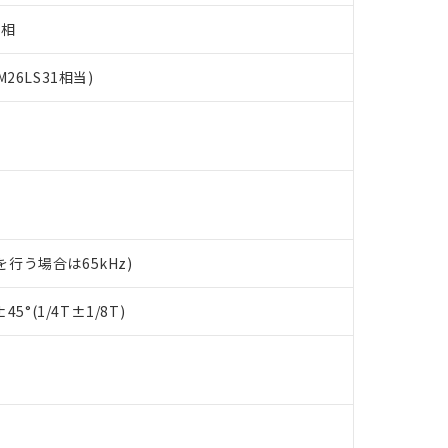
Z相
26LS31相当)
トを行う場合は65kHz)
 RoHS指令（10物質）の非含有に対応した製品が提供可能な商品です
oHS指令（10物質）の非含有に対応した製品に切り替える予定のある
5°(1/4T±1/8T)
 RoHS指令（10物質）の非含有に非対応の商品で、対応品を出す予
 RoHS指令（10物質）の非含有の対応状況を調査中または確認中の
ンス料など無形物で、有害物質有無と関係のない商品です。
○×表
より、非含有部品としていたものが、含有品と判明した場合などやむ
みいただき、同意のうえご利用ください。
材料含有率が中国RoHSの基準値以下であることを示します。
材料含有率が中国RoHSの基準値を超えていることを示します。
、当社制御機器事業取扱商品の当社在庫状況および標準価格(税抜)
ら貴社製品のうち、外国為替および外国貿易法に定める商品（以下｢
質）：