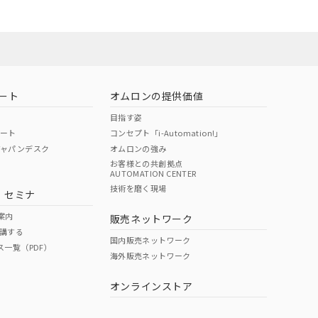
ート
オムロンの提供価値
目指す姿
ポート
コンセプト「i-Automation!」
ジャパンデスク
オムロンの強み
お客様との共創拠点
AUTOMATION CENTER
DIBP
BBP
DEHP
環境保護
技術を磨く現場
・セミナ
状況ページへ
使用期限
検索ください
案内
販売ネットワーク
講する
O
O
O
10
国内販売ネットワーク
ス一覧（PDF）
海外販売ネットワーク
オンラインストア