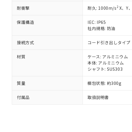
既に当社にて対応
2
耐衝撃
耐久: 1000m/s
X、Y、
り割愛しておりま
保護構造
IEC: IP65
社内規格: 防油
接続方式
コード引き出しタイプ (
材質
ケース: アルミニウム
本体: アルミニウム
シャフト: SUS303
質量
梱包状態: 約300g
付属品
取扱説明書