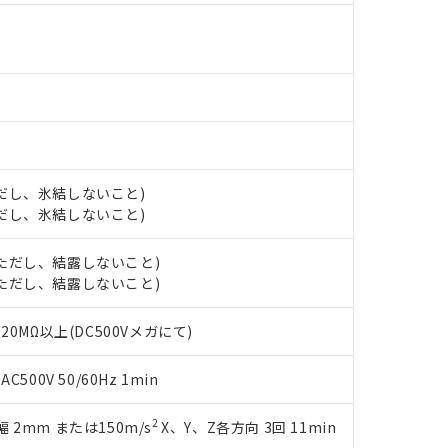
す。当社販売部門へお問い合わせください。
 水銀(Hg) 1000ppm以下、 カドミウム(Cd) 100ppm以下、
たは国外への提供する場合は、日本国政府の輸出許可(または役務取
000ppm以下、ポリ臭化ビフェニル類(PBB) 1000ppm以下、ポリ臭化ジフェニルエーテル類(P
事業取扱商品の中には、本サービスの対象外となる商品もあること
手続きをとります。
キシル) (DEHP)(別名：DOP) 1000ppm以下、フタル酸ブチルベンジル（BBP） 100
(GB/T26572)：
以下、フタル酸ジイソブチル (DIBP) 1000ppm以下
び標準価格照会結果は、記載している更新日時点での社内データに
物を破棄する場合は、完全に破砕するなど、違法に輸出されないよ
(水銀) : 1000ppm、 Cd(カドミウム) : 100ppm、
業用監視および制御機器に対する適用除外項目は除く。
覧された時点での実際の在庫および標準価格とは異なる場合がある
1000ppm、 PBBs(ポリ臭化ビフェニル類) : 1000ppm、 PBDEs(ポリ臭化ジフェニルエーテル類
物質については閾値を超える意図的な使用がないことを確認しています。
上の在庫あり
 1000ppm、 DIBP(フタル酸ジイソブチル) : 1000ppm、 BBP(フタル酸ブチルベンジル) :
品を、核兵器、ミサイル、化学兵器、生物兵器またはその他武器並
チルヘキシル)) : 1000ppm
況および標準価格はお客様のお取引先、またはお客様担当のオムロ
用いたしません。
ご相談ください。
は満たないが在庫あり
製品を第三者に販売する場合は、上記1、2および3の内容を当該第
機器販売店や当社販売拠点は「
販売ネットワーク
」をご確認くだ
販売先および販売に係わる関係者が違法に輸出するおそれがある場
用期限
び標準価格結果を当社の事前の承諾なく第三者に漏洩または開示し
え状況などにより、予定月が前後することがあります。
(最新の在庫状況については、お客様のお取引先、またはお客様担当
(ただし、氷結しないこと)
（10物質）のすべてが基準値以下であることを示します。
店・当社販売員にご確認ください)
(ただし、氷結しないこと)
能（部品リスト作成サービス）をご利用いただくには、I-Webメン
使用状況下において有害物質が外部に漏えいし、環境に深刻な影響を
あります。
機種、また在庫状況の情報を公開していない機種
 (ただし、結露しないこと)
ェブサイト上で当社にご登録された部品リストについて、当社およ
書ダウンロード
す。当社販売部門へお問い合わせください。
 (ただし、結露しないこと)
品・サービスに関するお客様との取引・商談に必要な範囲で利用す
合意する
キャンセル
書をダウンロードすることができます。
0MΩ以上(DC500Vメガにて)
利用者とは、
"個人情報の共同利用に関して"
の「1.共同利用者の
します。
10物質）の非含有証明書
明書（当社基準）
00V 50/60Hz 1min
日時点で非含有を証明するもので、過去に遡って非含有を証明するも
令のフタル酸エステル類４物質の対応では、対応完了までの期間は出
2
振幅 2mm または150m/s
X、Y、Z各方向 3回 11min
備考欄に対応日を記載しておりました。