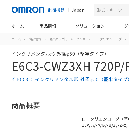
制御機器
Japan
ホーム
商品情報
ソリューション
ダ
ホーム
>
商品情報
>
商品カテゴリ
>
センサ
>
ロータリエンコーダ
>
インクリメンタル形 外径φ50（堅牢タイプ）
E6C3-CWZ3XH 720P/
E6C3-C インクリメンタル形 外径φ50（堅牢タイ
商品概要
ロータリエンコーダ（堅牢タイ
12V, A/-A/B/-B/Z/