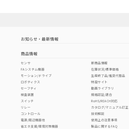
ダウンロードデータをご利用いただく前に、以下を必ずお読
No
No
Yes
対応状況
対応予定月
※1
※2
ソフトウェアの使用条件
対応済み
LR型式承認
DNV型式承認
BV型式承認
KR
（イギリス
（ノルウェー
（フランス
（
お知らせ・最新情報
中国 RoHS
注意事項・凡例
船舶規格）
船舶規格）
船舶規格）
船
商品情報
No
No
No
No
中国 RoHS表
※1 ※2
センサ
新商品情報
FAシステム機器
在庫状況/標準価格
Pb
Hg
Cd
Cr(V
モーション/ドライブ
生産終了品/推奨代替品
ロボティクス
特設サイト
セーフティ
動画ライブラリ
検査装置
規格認証/適合
X
O
O
O
スイッチ
RoHS/REACH対応
リレー
カタログ/マニュアル訂正
コントロール
技術解説
"対応済み"や非含有の記載がされた商品であっても、流通
電源/周辺機器他
使用上の注意事項
非含有品が必要な際は、弊社営業部門もしくは販売店へお
省エネ支援/環境対策機器
製品に関するFAQ