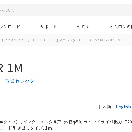
ウンロード
サポート
セミナ
オムロンの
インクリメンタル形
>
E6C3-C
>
形式セレクタ
>
E6C3-CWZ3XH 720P/R 1M
R 1M
プ） 形式セレクタ
日本語
English
プ）, インクリメンタル形, 外径φ50, ラインドライバ出力, 720P/
-Z相, コード引き出しタイプ, 1m