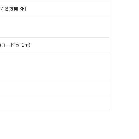
品への在庫切替を完了していることから、特段のことがない限り、20
Z 各方向 3回
す。
コード長: 1m)