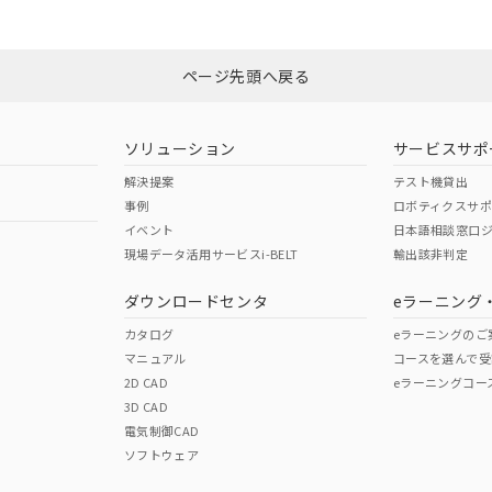
みください。
N/A
N/A
非含有証明書
※3
ページ先頭へ戻る
ダウンロードはこちら
型式承認
NK型式承認
ABS型式承認
韓国
（日本
（アメリカ
ソリューション
サービスサポ
舶規格）
船舶規格）
船舶規格）
解決提案
テスト機貸出
事例
ロボティクスサ
No
No
イベント
日本語相談窓口
現場データ活用サービスi-BELT
輸出該非判定
I)
PBBs
PBDEs
DBP
ダウンロードセンタ
eラーニング
この製品の規格認証/適合
その他の認証はこちらのページからご
カタログ
eラーニングのご
マニュアル
コースを選んで受
O
O
O
2D CAD
eラーニングコー
3D CAD
電気制御CAD
在庫等で未対応品が混在する可能性があります。
ソフトウェア
問い合わせください。