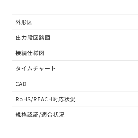
外形図
出力段回路図
接続仕様図
タイムチャート
CAD
ログイン/会員登録いただくと、CADデータをダウンロ
RoHS/REACH対応状況
規格認証/適合状況
EU RoHS
注意事項・凡例
UL認証
CSA認証
CEマーキング