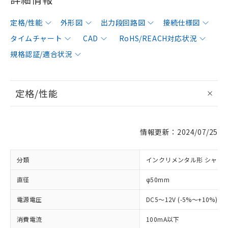
定格/性能
外形図
出力段回路図
接続仕様図
タイムチャート
CAD
RoHS/REACH対応状況
規格認証/適合状況
定格/性能
情報更新：2024/07/25
分類
インクリメンタル形 シャフ
直径
φ50mm
電源電圧
DC5～12V (-5%～+10%) 
消費電流
100mA以下