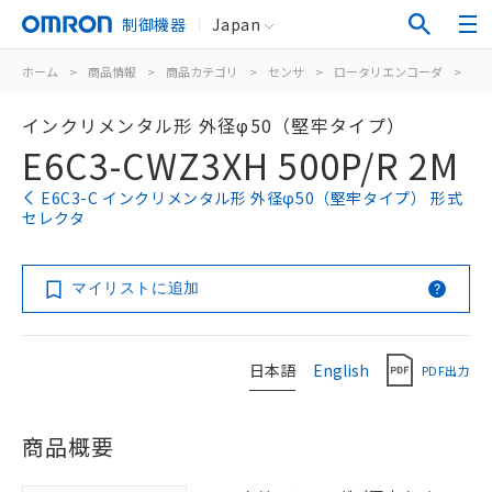
制御機器
Japan
ホーム
>
商品情報
>
商品カテゴリ
>
センサ
>
ロータリエンコーダ
>
イ
インクリメンタル形 外径φ50（堅牢タイプ）
E6C3-CWZ3XH 500P/R 2M
E6C3-C インクリメンタル形 外径φ50（堅牢タイプ） 形式
セレクタ
マイリストに追加
日本語
English
PDF出力
商品概要