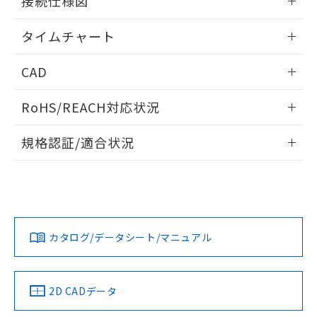
接続仕様図
※本証明書は発行日時点で非含有を証明す
用者の範囲」に記載されている法人を
るもので、過去に遡って非含有を証明する
指します。
情報更新：2024/07/25
タイムチャート
ものではありません。
また、RoHS指令のフタル酸エステル類４
情報更新：2024/07/25
物質の対応では、対応完了までの期間は出
CAD
荷製品に未対応品が混在することから備考
欄に対応日を記載しておりました。
ログイン/会員登録いただくと、CADデータをダウンロー
RoHS/REACH対応状況
既に当社にて対応品への在庫切替を完了
ドすることができます。
していることから、特段のことがない限
情報更新：2026/7/29
り、2022年1月12日より割愛しておりま
規格認証/適合状況
す。
ログイン/会員登録
EU RoHS
注意事項・凡例
UL認証
CSA認証
CEマーキング
No
No
Yes
対応状況
対応予定月
※1
※2
ダウンロードデータをご利用いただく前に、以下を必ずお読
みください。
カタログ/データシート/マニュアル
対応済み
ソフトウェアの使用条件
LR型式承認
DNV型式承認
BV型式承認
KR型式承
（イギリス
（ノルウェー
（フランス
（韓国
船舶規格）
船舶規格）
船舶規格）
船舶規格
中国 RoHS
注意事項・凡例
2D CADデータ
No
No
No
No