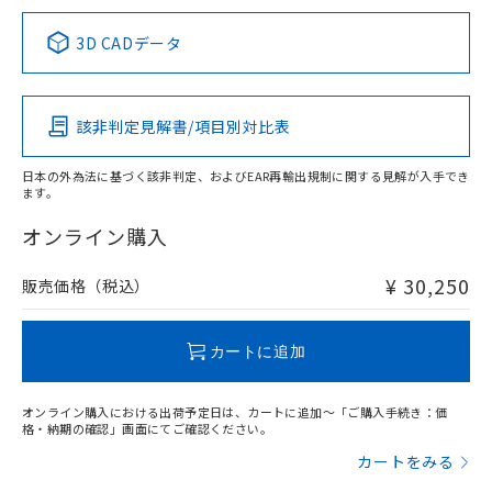
中国 RoHS表
※1 ※2
3D CADデータ
この製品の規格認証/適合状況ページへ
Pb
Hg
Cd
Cr(VI)
その他の認証はこちらのページからご検索ください
該非判定見解書/項目別対比表
X
O
O
O
日本の外為法に基づく該非判定、およびEAR再輸出規制に関する見解が入手でき
ます。
"対応済み"や非含有の記載がされた商品であっても、流通
在庫等で未対応品が混在する可能性があります。
オンライン購入
非含有品が必要な際は、弊社営業部門もしくは販売店へお
問い合わせください。
¥ 30,250
販売価格（税込）
この製品のRoHS/REACH対応状況ページへ
カートに追加
オンライン購入における出荷予定日は、カートに追加～「ご購入手続き：価
格・納期の確認」画面にてご確認ください。
カートをみる