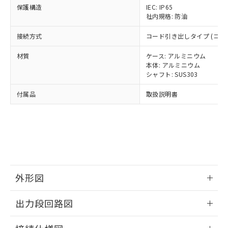
正式な納期状況および標準価格はお客
ル類) : 1000ppm、
保護構造
ルベンジル（BBP） 1000ppm以下、フタル酸ジブチル
IEC: IP65
全に破砕するなど、違法に輸出されな
DBP(フタル酸ジブチル) : 1000ppm、 DIBP(フタル酸ジ
様のお取引先、またはお客様担当のオ
（DBP） 1000ppm以下、フタル酸ジイソブチル
イソブチル) : 1000ppm、 BBP(フタル酸ブチルベンジ
社内規格: 防油
△
一定数には満たないが在庫あり
いよう必要な手段を講じます。
ムロン制御機器販売店・当社販売員に
(DIBP) 1000ppm以下
ル) : 1000ppm、
当社は貴社製品を、核兵器、ミサイ
但し、RoHS指令で産業用監視および制御機器に対する
DEHP(フタル酸ビス(2-エチルヘキシル)) : 1000ppm
ご相談ください。
接続方式
コード引き出しタイプ (コード
適用除外項目は除く。
ル、化学兵器、生物兵器またはその他
－
在庫なし(最新の在庫状況につ
オムロン制御機器販売店や当社販売拠
フタル酸エステル類の４物質については閾値を超える意
武器並びにこれらの製造装置等に一切
いては、お客様のお取引先、ま
図的な使用がないことを確認しています。
点は「
販売ネットワーク
」をご確認
材質
ケース: アルミニウム
※2 環境保護使用期限
使用いたしません。
たはお客様担当のオムロン制御
ください。
本体: アルミニウム
当社は、貴社製品を第三者に販売する
機器販売店・当社販売員にご確
シャフト: SUS303
在庫状況および標準価格結果を当社の
※2 対応予定月
「ｅ」：有害物質（10物質）のすべてが基
場合は、上記1、2および3の内容を当
認ください)
事前の承諾なく第三者に漏洩または開
準値以下であることを示します。
該第三者に通知します。また当社は、
付属品
取扱説明書
示しないようお願いします。
部品在庫の切り替え状況などにより、予定
「10」：通常の使用状況下において有害物
販売先および販売に係わる関係者が違
マイパーツ機能（部品リスト作成サー
空
受注生産機種、また在庫状況の
月が前後することがあります。
質が外部に漏えいし、環境に深刻な影響を
法に輸出するおそれがある場合は、取
ビス）をご利用いただくには、I-Web
白
情報を公開していない機種
及ぼさない年数を意味します。
り引きをいたしません。
メンバーズにご登録されている必要が
「－」：未確認です。当社販売部門へお問
あります。
い合わせください。
お客様が当ウェブサイト上で当社にご
※3 非含有証明書ダウンロード
登録された部品リストについて、当社
および当社の共同利用者が、当社の製
外形図
下記の非含有証明書をダウンロードするこ
品・サービスに関するお客様との取
とができます。
合意する
キャンセル
引・商談に必要な範囲で利用すること
情報更新：2024/07/25
出力段回路図
をご了承ください。
EU RoHS指令（10物質）の非含有証明書
※当社の共同利用者とは、
"個人情報
51物質の非含有証明書（当社基準）
情報更新：2024/07/25
の共同利用に関して"
の「1.共同利