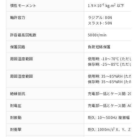
-6
2
慣性モーメント
1.9×10
kg.m
以下
す。
対応予定：EU RoHS指令（10物質）の非含
ご利用条件
軸許容力
ラジアル: 80N
有に対応した製品に切り替える予定のある
スラスト: 50N
商品です。
対応予定なし：EU RoHS指令（10物質）の
許容最高回転数
5000r/min
以下の条件をお読みいただき、同意のうえ
非含有に非対応の商品で、対応品を出す予
ご利用ください。
定はありません。
保護回路
負荷短絡保護
調査・確認中：EU RoHS指令（10物質）の
本サービスは、当社制御機器事業取扱
※1 中国RoHS○×表
非含有の対応状況を調査中または確認中の
周囲温度範囲
使用時: -10～70℃ (ただ
商品の当社在庫状況および標準価格
商品です。
保存時: -25～85℃ (ただ
(税抜)を提供させていただくもので
「○」：最大均質材料含有率が中国RoHSの
非該当品：ライセンス料など無形物で、有
す。
基準値以下であることを示します。
周囲湿度範囲
使用時: 35～85%RH (た
害物質有無と関係のない商品です。
当社制御機器事業取扱商品の中には、
保存時: 35～85%RH (た
「×」：最大均質材料含有率が中国RoHSの
仕入先様の事情により、非含有部品として
本サービスの対象外となる商品もある
基準値を超えていることを示します。
いたものが、含有品と判明した場合などや
当社は、これら貴社製品のうち、外国
ことをご了承ください。
絶縁抵抗
充電部一括とケース間: 20MΩ
「－」：未確認です。当社販売部門へお問
むを得ず変更することがあります。
為替および外国貿易法に定める商品
在庫状況および標準価格照会結果は、
い合わせください。
（以下｢規制貨物等」という）を輸出
記載している更新日時点での社内デー
耐電圧
充電部一括とケース間: AC500V 
*EU RoHS指令（10物質）：
または国外への提供する場合は、日本
記
タに基づき作成されるものであり、閲
説明
鉛(Pb) 1000ppm以下、 水銀(Hg) 1000ppm以下、 カド
*中国RoHS10物質の基準値 (GB/T26572)：
国政府の輸出許可(または役務取引許
耐振動
耐久: 10～500Hz 複振幅 2
号
覧された時点での実際の在庫および標
ミウム(Cd) 100ppm以下、
Pb(鉛) :1000ppm、 Hg(水銀) : 1000ppm、 Cd(カドミウ
可)を取得するなどの必要な手続きを
六価クロム(Cr(Ⅵ)) 1000ppm以下、ポリ臭化ビフェニル
ム) : 100ppm、
準価格とは異なる場合があることをご
類(PBB) 1000ppm以下、ポリ臭化ジフェニルエーテル類
Cr(Ⅵ)(六価クロム) : 1000ppm、 PBBs(ポリ臭化ビフェ
とります。
2
耐衝撃
耐久: 1000m/s
X、Y、Z 各
了承ください。
(PBDE) 1000ppm以下、フタル酸ビス(2-エチルヘキシ
○
一定数以上の在庫あり
ニル類) : 1000ppm、 PBDEs(ポリ臭化ジフェニルエーテ
当社は規制貨物を破棄する場合は、完
ル) (DEHP)(別名：DOP) 1000ppm以下、フタル酸ブチ