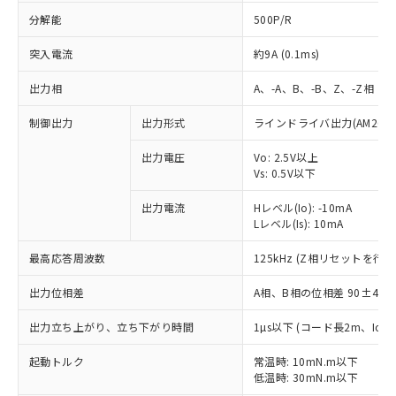
分解能
500P/R
突入電流
約9A (0.1ms)
出力相
A、-A、B、-B、Z、-Z相
制御出力
出力形式
ラインドライバ出力(AM26LS
出力電圧
Vo: 2.5V以上
Vs: 0.5V以下
出力電流
Hレベル(Io): -10mA
Lレベル(Is): 10mA
最高応答周波数
125kHz (Z相リセットを行う
出力位相差
A相、B相の位相差 90±45°(1
出力立ち上がり、立ち下がり時間
1µs以下 (コード長2m、Io=-1
※1 対応状況
起動トルク
常温時: 10mN.m以下
対応済み：EU RoHS指令（10物質）の
低温時: 30mN.m以下
非含有に対応した製品が提供可能な商品で