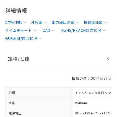
詳細情報
定格/性能
外形図
出力段回路図
接続仕様図
タイムチャート
CAD
RoHS/REACH対応状況
規格認証/適合状況
定格/性能
情報更新：2024/07/25
分類
インクリメンタル形 シャフ
直径
φ50mm
電源電圧
DC5～12V (-5%～+10%) 