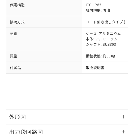
了承ください。
(PBDE) 1000ppm以下、フタル酸ビス(2-エチルヘキシ
○
一定数以上の在庫あり
ニル類) : 1000ppm、 PBDEs(ポリ臭化ジフェニルエーテ
当社は規制貨物を破棄する場合は、完
保護構造
IEC: IP65
ル) (DEHP)(別名：DOP) 1000ppm以下、フタル酸ブチ
正式な納期状況および標準価格はお客
ル類) : 1000ppm、
社内規格: 防油
ルベンジル（BBP） 1000ppm以下、フタル酸ジブチル
全に破砕するなど、違法に輸出されな
DBP(フタル酸ジブチル) : 1000ppm、 DIBP(フタル酸ジ
様のお取引先、またはお客様担当のオ
（DBP） 1000ppm以下、フタル酸ジイソブチル
イソブチル) : 1000ppm、 BBP(フタル酸ブチルベンジ
△
一定数には満たないが在庫あり
いよう必要な手段を講じます。
ムロン制御機器販売店・当社販売員に
(DIBP) 1000ppm以下
ル) : 1000ppm、
接続方式
コード引き出しタイプ (コード
当社は貴社製品を、核兵器、ミサイ
但し、RoHS指令で産業用監視および制御機器に対する
DEHP(フタル酸ビス(2-エチルヘキシル)) : 1000ppm
ご相談ください。
適用除外項目は除く。
ル、化学兵器、生物兵器またはその他
－
在庫なし(最新の在庫状況につ
オムロン制御機器販売店や当社販売拠
フタル酸エステル類の４物質については閾値を超える意
材質
ケース: アルミニウム
武器並びにこれらの製造装置等に一切
いては、お客様のお取引先、ま
図的な使用がないことを確認しています。
点は「
販売ネットワーク
」をご確認
本体: アルミニウム
※2 環境保護使用期限
使用いたしません。
たはお客様担当のオムロン制御
ください。
シャフト: SUS303
当社は、貴社製品を第三者に販売する
機器販売店・当社販売員にご確
在庫状況および標準価格結果を当社の
※2 対応予定月
「ｅ」：有害物質（10物質）のすべてが基
場合は、上記1、2および3の内容を当
認ください)
質量
梱包状態: 約300g
事前の承諾なく第三者に漏洩または開
準値以下であることを示します。
該第三者に通知します。また当社は、
示しないようお願いします。
部品在庫の切り替え状況などにより、予定
「10」：通常の使用状況下において有害物
販売先および販売に係わる関係者が違
付属品
取扱説明書
マイパーツ機能（部品リスト作成サー
空
受注生産機種、また在庫状況の
月が前後することがあります。
質が外部に漏えいし、環境に深刻な影響を
法に輸出するおそれがある場合は、取
ビス）をご利用いただくには、I-Web
白
情報を公開していない機種
及ぼさない年数を意味します。
り引きをいたしません。
メンバーズにご登録されている必要が
「－」：未確認です。当社販売部門へお問
あります。
い合わせください。
お客様が当ウェブサイト上で当社にご
※3 非含有証明書ダウンロード
登録された部品リストについて、当社
および当社の共同利用者が、当社の製
下記の非含有証明書をダウンロードするこ
品・サービスに関するお客様との取
外形図
とができます。
合意する
キャンセル
引・商談に必要な範囲で利用すること
をご了承ください。
情報更新：2024/07/25
EU RoHS指令（10物質）の非含有証明書
出力段回路図
※当社の共同利用者とは、
"個人情報