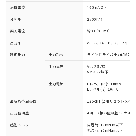
消費電流
100mA以下
分解能
2500P/R
突入電流
約9A (0.1ms)
出力相
A、-A、B、-B、Z、-Z相
制御出力
出力形式
ラインドライバ出力(AM26LS
出力電圧
Vo: 2.5V以上
Vs: 0.5V以下
出力電流
Hレベル(Io): -10mA
Lレベル(Is): 10mA
最高応答周波数
125kHz (Z相リセットを行う
出力位相差
A相、B相の位相差 90±45°(1
※1 対応状況
起動トルク
常温時: 10mN.m以下
低温時: 30mN.m以下
対応済み：EU RoHS指令（10物質）の