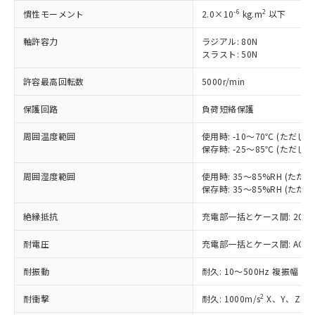
非含有に対応した製品が提供可能な商品で
-6
2
慣性モーメント
2.0×10
kg.m
以下
す。
軸許容力
ラジアル: 80N
対応予定：EU RoHS指令（10物質）の非含
ご利用条件
スラスト: 50N
有に対応した製品に切り替える予定のある
商品です。
許容最高回転数
5000r/min
対応予定なし：EU RoHS指令（10物質）の
以下の条件をお読みいただき、同意のうえ
非含有に非対応の商品で、対応品を出す予
保護回路
負荷短絡保護
ご利用ください。
定はありません。
調査・確認中：EU RoHS指令（10物質）の
周囲温度範囲
使用時: -10～70℃ (ただ
本サービスは、当社制御機器事業取扱
※1 中国RoHS○×表
非含有の対応状況を調査中または確認中の
保存時: -25～85℃ (ただ
商品の当社在庫状況および標準価格
商品です。
(税抜)を提供させていただくもので
「○」：最大均質材料含有率が中国RoHSの
非該当品：ライセンス料など無形物で、有
周囲湿度範囲
使用時: 35～85%RH (た
す。
基準値以下であることを示します。
保存時: 35～85%RH (た
害物質有無と関係のない商品です。
当社制御機器事業取扱商品の中には、
「×」：最大均質材料含有率が中国RoHSの
仕入先様の事情により、非含有部品として
本サービスの対象外となる商品もある
絶縁抵抗
充電部一括とケース間: 20MΩ
基準値を超えていることを示します。
いたものが、含有品と判明した場合などや
当社は、これら貴社製品のうち、外国
ことをご了承ください。
「－」：未確認です。当社販売部門へお問
むを得ず変更することがあります。
為替および外国貿易法に定める商品
在庫状況および標準価格照会結果は、
耐電圧
充電部一括とケース間: AC500V 
い合わせください。
（以下｢規制貨物等」という）を輸出
記載している更新日時点での社内デー
*EU RoHS指令（10物質）：
または国外への提供する場合は、日本
記
タに基づき作成されるものであり、閲
説明
耐振動
耐久: 10～500Hz 複振幅 2
鉛(Pb) 1000ppm以下、 水銀(Hg) 1000ppm以下、 カド
*中国RoHS10物質の基準値 (GB/T26572)：
国政府の輸出許可(または役務取引許
号
覧された時点での実際の在庫および標
ミウム(Cd) 100ppm以下、
Pb(鉛) :1000ppm、 Hg(水銀) : 1000ppm、 Cd(カドミウ
可)を取得するなどの必要な手続きを
六価クロム(Cr(Ⅵ)) 1000ppm以下、ポリ臭化ビフェニル
2
耐衝撃
耐久: 1000m/s
X、Y、Z 各
ム) : 100ppm、
準価格とは異なる場合があることをご
類(PBB) 1000ppm以下、ポリ臭化ジフェニルエーテル類
Cr(Ⅵ)(六価クロム) : 1000ppm、 PBBs(ポリ臭化ビフェ
とります。