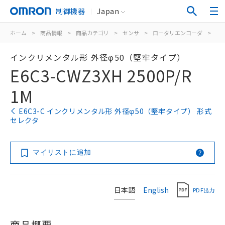
制御機器
Japan
ホーム
>
商品情報
>
商品カテゴリ
>
センサ
>
ロータリエンコーダ
>
イ
インクリメンタル形 外径φ50（堅牢タイプ）
E6C3-CWZ3XH 2500P/R
1M
E6C3-C インクリメンタル形 外径φ50（堅牢タイプ） 形式
セレクタ
マイリストに追加
日本語
English
PDF出力
商品概要