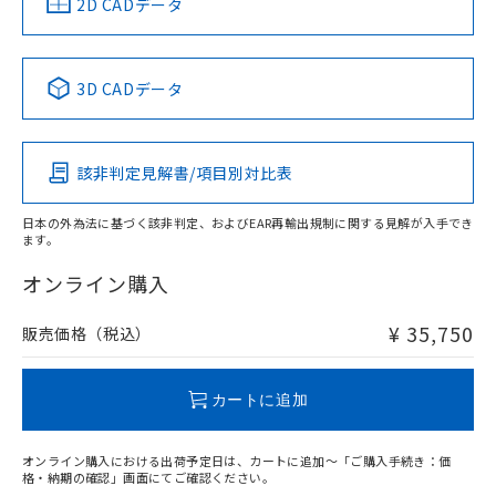
中国 RoHS
注意事項・凡例
2D CADデータ
No
No
No
No
中国 RoHS表
※1 ※2
3D CADデータ
この製品の規格認証/適合状況ページへ
Pb
Hg
Cd
Cr(VI)
その他の認証はこちらのページからご検索ください
該非判定見解書/項目別対比表
X
O
O
O
日本の外為法に基づく該非判定、およびEAR再輸出規制に関する見解が入手でき
ます。
"対応済み"や非含有の記載がされた商品であっても、流通
在庫等で未対応品が混在する可能性があります。
オンライン購入
非含有品が必要な際は、弊社営業部門もしくは販売店へお
問い合わせください。
¥ 35,750
販売価格（税込）
この製品のRoHS/REACH対応状況ページへ
カートに追加
オンライン購入における出荷予定日は、カートに追加～「ご購入手続き：価
格・納期の確認」画面にてご確認ください。