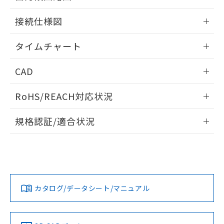
51物質の非含有証明書（当社基準）
の共同利用に関して"
の「1.共同利
情報更新：2024/07/25
※本証明書は発行日時点で非含有を証明す
用者の範囲」に記載されている法人を
接続仕様図
るもので、過去に遡って非含有を証明する
指します。
ものではありません。
情報更新：2024/07/25
タイムチャート
また、RoHS指令のフタル酸エステル類４
物質の対応では、対応完了までの期間は出
情報更新：2024/07/25
荷製品に未対応品が混在することから備考
CAD
欄に対応日を記載しておりました。
既に当社にて対応品への在庫切替を完了
ログイン/会員登録いただくと、CADデータをダウンロー
RoHS/REACH対応状況
していることから、特段のことがない限
ドすることができます。
り、2022年1月12日より割愛しておりま
情報更新：2026/7/29
す。
規格認証/適合状況
ログイン/会員登録
EU RoHS
注意事項・凡例
UL認証
CSA認証
CEマーキング
No
No
Yes
対応状況
対応予定月
※1
※2
ダウンロードデータをご利用いただく前に、以下を必ずお読
みください。
カタログ/データシート/マニュアル
対応済み
ソフトウェアの使用条件
LR型式承認
DNV型式承認
BV型式承認
KR型式承
（イギリス
（ノルウェー
（フランス
（韓国
船舶規格）
船舶規格）
船舶規格）
船舶規格