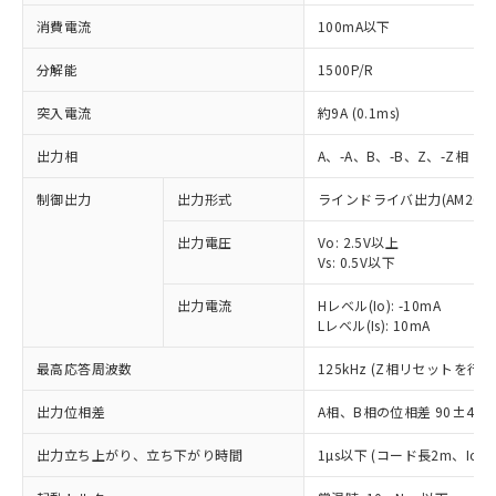
消費電流
100mA以下
分解能
1500P/R
突入電流
約9A (0.1ms)
出力相
A、-A、B、-B、Z、-Z相
制御出力
出力形式
ラインドライバ出力(AM26LS
出力電圧
Vo: 2.5V以上
Vs: 0.5V以下
出力電流
Hレベル(Io): -10mA
Lレベル(Is): 10mA
最高応答周波数
125kHz (Z相リセットを行う
出力位相差
A相、B相の位相差 90±45°(1
※1 対応状況
出力立ち上がり、立ち下がり時間
1µs以下 (コード長2m、Io=-1
対応済み：EU RoHS指令（10物質）の