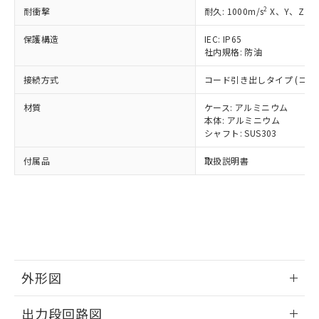
了承ください。
(PBDE) 1000ppm以下、フタル酸ビス(2-エチルヘキシ
○
一定数以上の在庫あり
ニル類) : 1000ppm、 PBDEs(ポリ臭化ジフェニルエーテ
2
当社は規制貨物を破棄する場合は、完
耐衝撃
耐久: 1000m/s
X、Y、Z 各
ル) (DEHP)(別名：DOP) 1000ppm以下、フタル酸ブチ
正式な納期状況および標準価格はお客
ル類) : 1000ppm、
ルベンジル（BBP） 1000ppm以下、フタル酸ジブチル
全に破砕するなど、違法に輸出されな
DBP(フタル酸ジブチル) : 1000ppm、 DIBP(フタル酸ジ
様のお取引先、またはお客様担当のオ
（DBP） 1000ppm以下、フタル酸ジイソブチル
イソブチル) : 1000ppm、 BBP(フタル酸ブチルベンジ
△
一定数には満たないが在庫あり
保護構造
IEC: IP65
いよう必要な手段を講じます。
ムロン制御機器販売店・当社販売員に
(DIBP) 1000ppm以下
ル) : 1000ppm、
社内規格: 防油
当社は貴社製品を、核兵器、ミサイ
但し、RoHS指令で産業用監視および制御機器に対する
DEHP(フタル酸ビス(2-エチルヘキシル)) : 1000ppm
ご相談ください。
適用除外項目は除く。
ル、化学兵器、生物兵器またはその他
－
在庫なし(最新の在庫状況につ
オムロン制御機器販売店や当社販売拠
フタル酸エステル類の４物質については閾値を超える意
接続方式
コード引き出しタイプ (コード
武器並びにこれらの製造装置等に一切
いては、お客様のお取引先、ま
図的な使用がないことを確認しています。
点は「
販売ネットワーク
」をご確認
※2 環境保護使用期限
使用いたしません。
たはお客様担当のオムロン制御
ください。
材質
ケース: アルミニウム
当社は、貴社製品を第三者に販売する
機器販売店・当社販売員にご確
在庫状況および標準価格結果を当社の
本体: アルミニウム
※2 対応予定月
「ｅ」：有害物質（10物質）のすべてが基
場合は、上記1、2および3の内容を当
認ください)
シャフト: SUS303
事前の承諾なく第三者に漏洩または開
準値以下であることを示します。
該第三者に通知します。また当社は、
示しないようお願いします。
部品在庫の切り替え状況などにより、予定
「10」：通常の使用状況下において有害物
販売先および販売に係わる関係者が違
付属品
取扱説明書
マイパーツ機能（部品リスト作成サー
空
受注生産機種、また在庫状況の
月が前後することがあります。
質が外部に漏えいし、環境に深刻な影響を
法に輸出するおそれがある場合は、取
ビス）をご利用いただくには、I-Web
白
情報を公開していない機種
及ぼさない年数を意味します。
り引きをいたしません。
メンバーズにご登録されている必要が
「－」：未確認です。当社販売部門へお問
あります。
い合わせください。
お客様が当ウェブサイト上で当社にご
※3 非含有証明書ダウンロード
登録された部品リストについて、当社
および当社の共同利用者が、当社の製
下記の非含有証明書をダウンロードするこ
品・サービスに関するお客様との取
外形図
とができます。
合意する
キャンセル
引・商談に必要な範囲で利用すること
をご了承ください。
情報更新：2024/07/25
EU RoHS指令（10物質）の非含有証明書
出力段回路図
※当社の共同利用者とは、
"個人情報