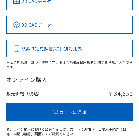
中国 RoHS
注意事項・凡例
2D CADデータ
No
No
No
No
中国 RoHS表
※1 ※2
3D CADデータ
この製品の規格認証/適合状況ページへ
Pb
Hg
Cd
Cr(VI)
その他の認証はこちらのページからご検索ください
該非判定見解書/項目別対比表
X
O
O
O
日本の外為法に基づく該非判定、およびEAR再輸出規制に関する見解が入手でき
ます。
"対応済み"や非含有の記載がされた商品であっても、流通
在庫等で未対応品が混在する可能性があります。
オンライン購入
非含有品が必要な際は、弊社営業部門もしくは販売店へお
問い合わせください。
¥ 34,650
販売価格（税込）
この製品のRoHS/REACH対応状況ページへ
カートに追加
オンライン購入における出荷予定日は、カートに追加～「ご購入手続き：価
格・納期の確認」画面にてご確認ください。