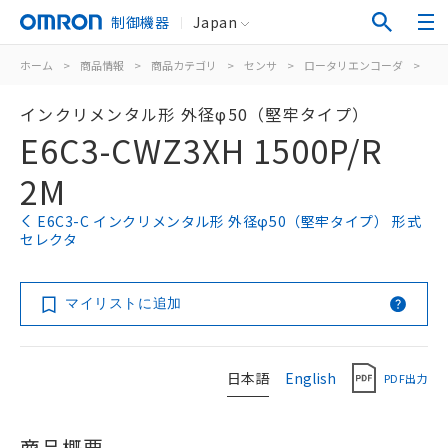
制御機器
Japan
ホーム
>
商品情報
>
商品カテゴリ
>
センサ
>
ロータリエンコーダ
>
イ
インクリメンタル形 外径φ50（堅牢タイプ）
E6C3-CWZ3XH 1500P/R
2M
E6C3-C インクリメンタル形 外径φ50（堅牢タイプ） 形式
セレクタ
マイリストに追加
日本語
English
PDF出力
商品概要