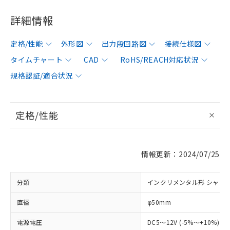
詳細情報
定格/性能
外形図
出力段回路図
接続仕様図
タイムチャート
CAD
RoHS/REACH対応状況
規格認証/適合状況
定格/性能
情報更新：2024/07/25
分類
インクリメンタル形 シャフ
直径
φ50mm
電源電圧
DC5～12V (-5%～+10%) 