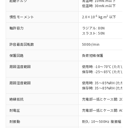
起動トルク
常温時: 10mN.m以下
非含有に対応した製品が提供可能な商品で
低温時: 30mN.m以下
す。
-6
2
慣性モーメント
2.0×10
kg.m
以下
対応予定：EU RoHS指令（10物質）の非含
ご利用条件
有に対応した製品に切り替える予定のある
軸許容力
ラジアル: 80N
商品です。
スラスト: 50N
対応予定なし：EU RoHS指令（10物質）の
以下の条件をお読みいただき、同意のうえ
非含有に非対応の商品で、対応品を出す予
許容最高回転数
5000r/min
ご利用ください。
定はありません。
調査・確認中：EU RoHS指令（10物質）の
保護回路
負荷短絡保護
本サービスは、当社制御機器事業取扱
※1 中国RoHS○×表
非含有の対応状況を調査中または確認中の
商品の当社在庫状況および標準価格
商品です。
周囲温度範囲
使用時: -10～70℃ (ただ
(税抜)を提供させていただくもので
「○」：最大均質材料含有率が中国RoHSの
非該当品：ライセンス料など無形物で、有
保存時: -25～85℃ (ただ
す。
基準値以下であることを示します。
害物質有無と関係のない商品です。
当社制御機器事業取扱商品の中には、
「×」：最大均質材料含有率が中国RoHSの
周囲湿度範囲
使用時: 35～85%RH (た
仕入先様の事情により、非含有部品として
本サービスの対象外となる商品もある
保存時: 35～85%RH (た
基準値を超えていることを示します。
いたものが、含有品と判明した場合などや
当社は、これら貴社製品のうち、外国
ことをご了承ください。
「－」：未確認です。当社販売部門へお問
むを得ず変更することがあります。
為替および外国貿易法に定める商品
在庫状況および標準価格照会結果は、
絶縁抵抗
充電部一括とケース間: 20MΩ
い合わせください。
（以下｢規制貨物等」という）を輸出
記載している更新日時点での社内デー
*EU RoHS指令（10物質）：
または国外への提供する場合は、日本
記
タに基づき作成されるものであり、閲
説明
耐電圧
充電部一括とケース間: AC500V 
鉛(Pb) 1000ppm以下、 水銀(Hg) 1000ppm以下、 カド
*中国RoHS10物質の基準値 (GB/T26572)：
国政府の輸出許可(または役務取引許
号
覧された時点での実際の在庫および標
ミウム(Cd) 100ppm以下、
Pb(鉛) :1000ppm、 Hg(水銀) : 1000ppm、 Cd(カドミウ
可)を取得するなどの必要な手続きを
六価クロム(Cr(Ⅵ)) 1000ppm以下、ポリ臭化ビフェニル
耐振動
耐久: 10～500Hz 複振幅 2
ム) : 100ppm、
準価格とは異なる場合があることをご
類(PBB) 1000ppm以下、ポリ臭化ジフェニルエーテル類
Cr(Ⅵ)(六価クロム) : 1000ppm、 PBBs(ポリ臭化ビフェ
とります。