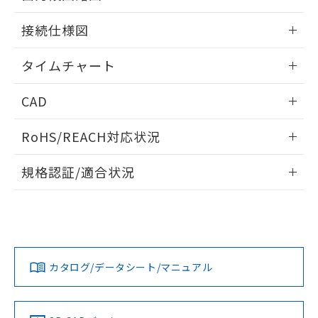
51物質の非含有証明書（当社基準）
の共同利用に関して"
の「1.共同利
情報更新：2024/07/25
※本証明書は発行日時点で非含有を証明す
用者の範囲」に記載されている法人を
接続仕様図
るもので、過去に遡って非含有を証明する
指します。
ものではありません。
情報更新：2024/07/25
タイムチャート
また、RoHS指令のフタル酸エステル類４
物質の対応では、対応完了までの期間は出
情報更新：2024/07/25
荷製品に未対応品が混在することから備考
CAD
欄に対応日を記載しておりました。
既に当社にて対応品への在庫切替を完了
ログイン/会員登録いただくと、CADデータをダウンロー
RoHS/REACH対応状況
していることから、特段のことがない限
ドすることができます。
り、2022年1月12日より割愛しておりま
情報更新：2026/7/29
す。
規格認証/適合状況
ログイン/会員登録
EU RoHS
注意事項・凡例
UL認証
CSA認証
CEマーキング
No
No
Yes
対応状況
対応予定月
※1
※2
ダウンロードデータをご利用いただく前に、以下を必ずお読
みください。
カタログ/データシート/マニュアル
対応済み
ソフトウェアの使用条件
LR型式承認
DNV型式承認
BV型式承認
KR型式承
（イギリス
（ノルウェー
（フランス
（韓国
船舶規格）
船舶規格）
船舶規格）
船舶規格