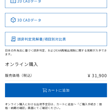
中国 RoHS
注意事項・凡例
2D CADデータ
No
No
No
No
中国 RoHS表
※1 ※2
3D CADデータ
この製品の規格認証/適合状況ページへ
Pb
Hg
Cd
Cr(VI)
その他の認証はこちらのページからご検索ください
該非判定見解書/項目別対比表
X
O
O
O
日本の外為法に基づく該非判定、およびEAR再輸出規制に関する見解が入手でき
ます。
"対応済み"や非含有の記載がされた商品であっても、流通
在庫等で未対応品が混在する可能性があります。
オンライン購入
非含有品が必要な際は、弊社営業部門もしくは販売店へお
問い合わせください。
¥ 31,900
販売価格（税込）
この製品のRoHS/REACH対応状況ページへ
カートに追加
オンライン購入における出荷予定日は、カートに追加～「ご購入手続き：価
格・納期の確認」画面にてご確認ください。