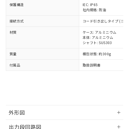
了承ください。
(PBDE) 1000ppm以下、フタル酸ビス(2-エチルヘキシ
○
一定数以上の在庫あり
ニル類) : 1000ppm、 PBDEs(ポリ臭化ジフェニルエーテ
当社は規制貨物を破棄する場合は、完
保護構造
IEC: IP65
ル) (DEHP)(別名：DOP) 1000ppm以下、フタル酸ブチ
正式な納期状況および標準価格はお客
ル類) : 1000ppm、
社内規格: 防油
ルベンジル（BBP） 1000ppm以下、フタル酸ジブチル
全に破砕するなど、違法に輸出されな
DBP(フタル酸ジブチル) : 1000ppm、 DIBP(フタル酸ジ
様のお取引先、またはお客様担当のオ
（DBP） 1000ppm以下、フタル酸ジイソブチル
イソブチル) : 1000ppm、 BBP(フタル酸ブチルベンジ
△
一定数には満たないが在庫あり
いよう必要な手段を講じます。
ムロン制御機器販売店・当社販売員に
(DIBP) 1000ppm以下
ル) : 1000ppm、
接続方式
コード引き出しタイプ (コード
当社は貴社製品を、核兵器、ミサイ
但し、RoHS指令で産業用監視および制御機器に対する
DEHP(フタル酸ビス(2-エチルヘキシル)) : 1000ppm
ご相談ください。
適用除外項目は除く。
ル、化学兵器、生物兵器またはその他
－
在庫なし(最新の在庫状況につ
オムロン制御機器販売店や当社販売拠
フタル酸エステル類の４物質については閾値を超える意
材質
ケース: アルミニウム
武器並びにこれらの製造装置等に一切
いては、お客様のお取引先、ま
図的な使用がないことを確認しています。
点は「
販売ネットワーク
」をご確認
本体: アルミニウム
※2 環境保護使用期限
使用いたしません。
たはお客様担当のオムロン制御
ください。
シャフト: SUS303
当社は、貴社製品を第三者に販売する
機器販売店・当社販売員にご確
在庫状況および標準価格結果を当社の
※2 対応予定月
「ｅ」：有害物質（10物質）のすべてが基
場合は、上記1、2および3の内容を当
認ください)
質量
梱包状態: 約300g
事前の承諾なく第三者に漏洩または開
準値以下であることを示します。
該第三者に通知します。また当社は、
示しないようお願いします。
部品在庫の切り替え状況などにより、予定
「10」：通常の使用状況下において有害物
販売先および販売に係わる関係者が違
付属品
取扱説明書
マイパーツ機能（部品リスト作成サー
空
受注生産機種、また在庫状況の
月が前後することがあります。
質が外部に漏えいし、環境に深刻な影響を
法に輸出するおそれがある場合は、取
ビス）をご利用いただくには、I-Web
白
情報を公開していない機種
及ぼさない年数を意味します。
り引きをいたしません。
メンバーズにご登録されている必要が
「－」：未確認です。当社販売部門へお問
あります。
い合わせください。
お客様が当ウェブサイト上で当社にご
※3 非含有証明書ダウンロード
登録された部品リストについて、当社
および当社の共同利用者が、当社の製
下記の非含有証明書をダウンロードするこ
品・サービスに関するお客様との取
外形図
とができます。
合意する
キャンセル
引・商談に必要な範囲で利用すること
をご了承ください。
情報更新：2024/07/25
EU RoHS指令（10物質）の非含有証明書
出力段回路図
※当社の共同利用者とは、
"個人情報