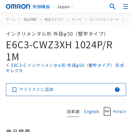
制御機器
Japan
ホーム
>
商品情報
>
商品カテゴリ
>
センサ
>
ロータリエンコーダ
>
イ
インクリメンタル形 外径φ50（堅牢タイプ）
E6C3-CWZ3XH 1024P/R
1M
E6C3-C インクリメンタル形 外径φ50（堅牢タイプ） 形式
セレクタ
マイリストに追加
日本語
English
PDF出力
商品概要