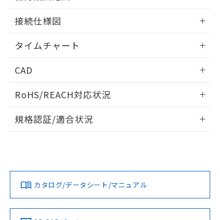
51物質の非含有証明書（当社基準）
の共同利用に関して"
の「1.共同利
情報更新：2024/07/25
※本証明書は発行日時点で非含有を証明す
用者の範囲」に記載されている法人を
接続仕様図
るもので、過去に遡って非含有を証明する
指します。
ものではありません。
情報更新：2024/07/25
タイムチャート
また、RoHS指令のフタル酸エステル類４
物質の対応では、対応完了までの期間は出
情報更新：2024/07/25
荷製品に未対応品が混在することから備考
CAD
欄に対応日を記載しておりました。
既に当社にて対応品への在庫切替を完了
ログイン/会員登録いただくと、CADデータをダウンロー
RoHS/REACH対応状況
していることから、特段のことがない限
ドすることができます。
り、2022年1月12日より割愛しておりま
情報更新：2026/7/29
す。
規格認証/適合状況
ログイン/会員登録
EU RoHS
注意事項・凡例
UL認証
CSA認証
CEマーキング
No
No
Yes
対応状況
対応予定月
※1
※2
ダウンロードデータをご利用いただく前に、以下を必ずお読
みください。
カタログ/データシート/マニュアル
対応済み
ソフトウェアの使用条件
LR型式承認
DNV型式承認
BV型式承認
KR型式承
（イギリス
（ノルウェー
（フランス
（韓国
船舶規格）
船舶規格）
船舶規格）
船舶規格