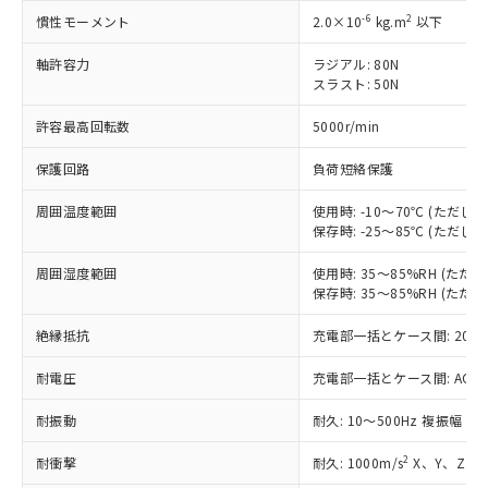
非含有に対応した製品が提供可能な商品で
-6
2
慣性モーメント
2.0×10
kg.m
以下
す。
軸許容力
ラジアル: 80N
対応予定：EU RoHS指令（10物質）の非含
ご利用条件
スラスト: 50N
有に対応した製品に切り替える予定のある
商品です。
許容最高回転数
5000r/min
対応予定なし：EU RoHS指令（10物質）の
以下の条件をお読みいただき、同意のうえ
非含有に非対応の商品で、対応品を出す予
保護回路
負荷短絡保護
ご利用ください。
定はありません。
調査・確認中：EU RoHS指令（10物質）の
周囲温度範囲
使用時: -10～70℃ (ただ
本サービスは、当社制御機器事業取扱
※1 中国RoHS○×表
非含有の対応状況を調査中または確認中の
保存時: -25～85℃ (ただ
商品の当社在庫状況および標準価格
商品です。
(税抜)を提供させていただくもので
「○」：最大均質材料含有率が中国RoHSの
非該当品：ライセンス料など無形物で、有
周囲湿度範囲
使用時: 35～85%RH (た
す。
基準値以下であることを示します。
保存時: 35～85%RH (た
害物質有無と関係のない商品です。
当社制御機器事業取扱商品の中には、
「×」：最大均質材料含有率が中国RoHSの
仕入先様の事情により、非含有部品として
本サービスの対象外となる商品もある
絶縁抵抗
充電部一括とケース間: 20MΩ
基準値を超えていることを示します。
いたものが、含有品と判明した場合などや
当社は、これら貴社製品のうち、外国
ことをご了承ください。
「－」：未確認です。当社販売部門へお問
むを得ず変更することがあります。
為替および外国貿易法に定める商品
在庫状況および標準価格照会結果は、
耐電圧
充電部一括とケース間: AC500V 
い合わせください。
（以下｢規制貨物等」という）を輸出
記載している更新日時点での社内デー
*EU RoHS指令（10物質）：
または国外への提供する場合は、日本
記
タに基づき作成されるものであり、閲
説明
耐振動
耐久: 10～500Hz 複振幅 2
鉛(Pb) 1000ppm以下、 水銀(Hg) 1000ppm以下、 カド
*中国RoHS10物質の基準値 (GB/T26572)：
国政府の輸出許可(または役務取引許
号
覧された時点での実際の在庫および標
ミウム(Cd) 100ppm以下、
Pb(鉛) :1000ppm、 Hg(水銀) : 1000ppm、 Cd(カドミウ
可)を取得するなどの必要な手続きを
六価クロム(Cr(Ⅵ)) 1000ppm以下、ポリ臭化ビフェニル
2
耐衝撃
耐久: 1000m/s
X、Y、Z 各
ム) : 100ppm、
準価格とは異なる場合があることをご
類(PBB) 1000ppm以下、ポリ臭化ジフェニルエーテル類
Cr(Ⅵ)(六価クロム) : 1000ppm、 PBBs(ポリ臭化ビフェ
とります。