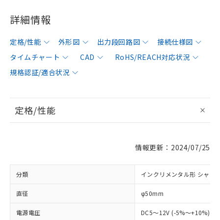
詳細情報
定格/性能
外形図
出力段回路図
接続仕様図
タイムチャート
CAD
RoHS/REACH対応状況
規格認証/適合状況
定格/性能
情報更新：2024/07/25
分類
インクリメンタル形 シャフ
直径
φ50mm
電源電圧
DC5～12V (-5%～+10%) 