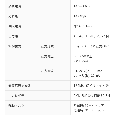
消費電流
100mA以下
分解能
1024P/R
突入電流
約9A (0.1ms)
出力相
A、-A、B、-B、Z、-Z相
制御出力
出力形式
ラインドライバ出力(AM26LS
出力電圧
Vo: 2.5V以上
Vs: 0.5V以下
出力電流
Hレベル(Io): -10mA
Lレベル(Is): 10mA
最高応答周波数
125kHz (Z相リセットを行う
出力位相差
A相、B相の位相差 90±45°(1
※1 対応状況
起動トルク
常温時: 10mN.m以下
低温時: 30mN.m以下
対応済み：EU RoHS指令（10物質）の