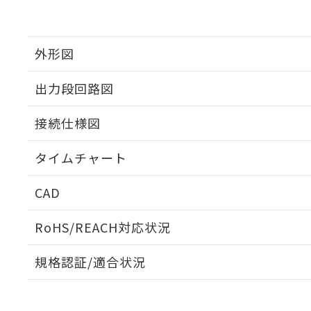
外形図
出力段回路図
接続仕様図
タイムチャート
CAD
ログイン/会員登録いただくと、CADデータをダウンロ
RoHS/REACH対応状況
規格認証/適合状況
EU RoHS
注意事項・凡例
UL認証
CSA認証
CEマーキング