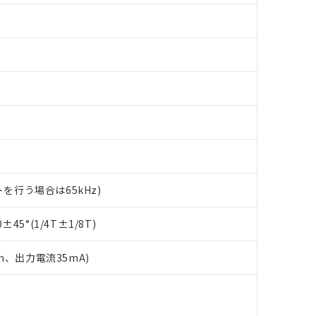
ットを行う場合は65kHz)
 RoHS指令（10物質）の非含有に対応した製品が提供可能な商品です
oHS指令（10物質）の非含有に対応した製品に切り替える予定のある
45°(1/4T±1/8T)
 RoHS指令（10物質）の非含有に非対応の商品で、対応品を出す予
 RoHS指令（10物質）の非含有の対応状況を調査中または確認中の
ンス料など無形物で、有害物質有無と関係のない商品です。
m、出力電流35mA)
○×表
より、非含有部品としていたものが、含有品と判明した場合などやむ
みいただき、同意のうえご利用ください。
下
材料含有率が中国RoHSの基準値以下であることを示します。
下
材料含有率が中国RoHSの基準値を超えていることを示します。
、当社制御機器事業取扱商品の当社在庫状況および標準価格(税抜)
質）：