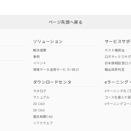
みください。
N/A
N/A
非含有証明書
※3
ページ先頭へ戻る
ダウンロードはこちら
型式承認
NK型式承認
ABS型式承認
韓国
（日本
（アメリカ
ソリューション
サービスサポ
舶規格）
船舶規格）
船舶規格）
解決提案
テスト機貸出
事例
ロボティクスサ
No
No
イベント
日本語相談窓口
現場データ活用サービスi-BELT
輸出該非判定
I)
PBBs
PBDEs
DBP
ダウンロードセンタ
eラーニング
この製品の規格認証/適合
その他の認証はこちらのページからご
カタログ
eラーニングのご
マニュアル
コースを選んで受
O
O
O
2D CAD
eラーニングコー
3D CAD
電気制御CAD
在庫等で未対応品が混在する可能性があります。
ソフトウェア
問い合わせください。