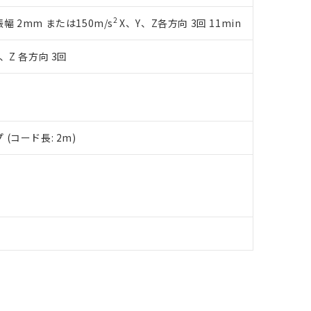
品への在庫切替を完了していることから、特段のことがない限り、20
2
複振幅 2mm または150m/s
X、Y、Z各方向 3回 11min
す。
、Z 各方向 3回
(コード長: 2m)