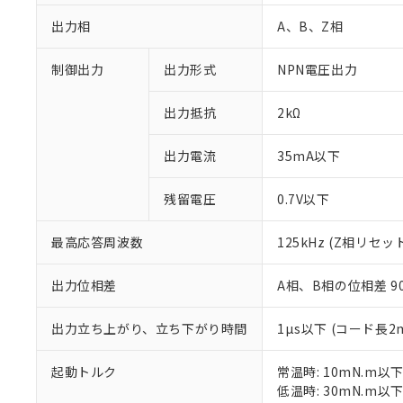
出力相
A、B、Z相
制御出力
出力形式
NPN電圧出力
出力抵抗
2kΩ
出力電流
35mA以下
残留電圧
0.7V以下
※1 対応状況
最高応答周波数
125kHz (Z相リセ
対応済み：EU
対応予定：EU R
出力位相差
A相、B相の位相差 90±
対応予定なし：EU
調査・確認中：EU
ご利用条件
非該当品：ライセ
出力立ち上がり、立ち下がり時間
1µs以下 (コード長2
※1 中国RoHS
仕入先様の事情に
があります。
以下の条件をお読
起動トルク
常温時: 10mN.m以
「○」：最大均質
低温時: 30mN.m以
「×」：最大均質
本サービスは
*EU RoHS指令（10物