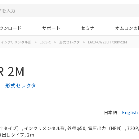
ウンロード
サポート
セミナ
オムロンの
インクリメンタル形
>
E6C3-C
>
形式セレクタ
>
E6C3-CWZ3EH 720P/R 2M
R 2M
プ） 形式セレクタ
日本語
English
プ）, インクリメンタル形, 外径φ50, 電圧出力（NPN）, 720P/R
引き出しタイプ, 2m