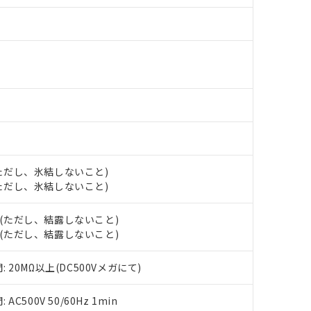
ら貴社製品のうち、外国為替および外国貿易法に定める商品（以下｢
す。当社販売部門へお問い合わせください。
 水銀(Hg) 1000ppm以下、 カドミウム(Cd) 100ppm以下、
たは国外への提供する場合は、日本国政府の輸出許可(または役務取
000ppm以下、ポリ臭化ビフェニル類(PBB) 1000ppm以下、ポリ臭化ジフェニルエーテル類(P
下
事業取扱商品の中には、本サービスの対象外となる商品もあること
手続きをとります。
キシル) (DEHP)(別名：DOP) 1000ppm以下、フタル酸ブチルベンジル（BBP） 100
(GB/T26572)：
以下、フタル酸ジイソブチル (DIBP) 1000ppm以下
び標準価格照会結果は、記載している更新日時点での社内データに
物を破棄する場合は、完全に破砕するなど、違法に輸出されないよ
(水銀) : 1000ppm、 Cd(カドミウム) : 100ppm、
業用監視および制御機器に対する適用除外項目は除く。
覧された時点での実際の在庫および標準価格とは異なる場合がある
1000ppm、 PBBs(ポリ臭化ビフェニル類) : 1000ppm、 PBDEs(ポリ臭化ジフェニルエーテル類
物質については閾値を超える意図的な使用がないことを確認しています。
上の在庫あり
 1000ppm、 DIBP(フタル酸ジイソブチル) : 1000ppm、 BBP(フタル酸ブチルベンジル) :
品を、核兵器、ミサイル、化学兵器、生物兵器またはその他武器並
チルヘキシル)) : 1000ppm
況および標準価格はお客様のお取引先、またはお客様担当のオムロ
用いたしません。
ご相談ください。
は満たないが在庫あり
製品を第三者に販売する場合は、上記1、2および3の内容を当該第
機器販売店や当社販売拠点は「
販売ネットワーク
」をご確認くだ
販売先および販売に係わる関係者が違法に輸出するおそれがある場
用期限
び標準価格結果を当社の事前の承諾なく第三者に漏洩または開示し
え状況などにより、予定月が前後することがあります。
(最新の在庫状況については、お客様のお取引先、またはお客様担当
（10物質）のすべてが基準値以下であることを示します。
店・当社販売員にご確認ください)
能（部品リスト作成サービス）をご利用いただくには、I-Webメン
使用状況下において有害物質が外部に漏えいし、環境に深刻な影響を
 (ただし、氷結しないこと)
あります。
機種、また在庫状況の情報を公開していない機種
 (ただし、氷結しないこと)
ェブサイト上で当社にご登録された部品リストについて、当社およ
書ダウンロード
す。当社販売部門へお問い合わせください。
品・サービスに関するお客様との取引・商談に必要な範囲で利用す
合意する
キャンセル
H (ただし、結露しないこと)
書をダウンロードすることができます。
利用者とは、
"個人情報の共同利用に関して"
の「1.共同利用者の
H (ただし、結露しないこと)
します。
10物質）の非含有証明書
明書（当社基準）
20MΩ以上(DC500Vメガにて)
日時点で非含有を証明するもので、過去に遡って非含有を証明するも
令のフタル酸エステル類４物質の対応では、対応完了までの期間は出
500V 50/60Hz 1min
備考欄に対応日を記載しておりました。