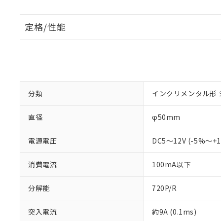
定格/性能
分類
インクリメンタル形 
直径
φ50mm
電源電圧
DC5～12V (-5%～
消費電流
100mA以下
分解能
720P/R
突入電流
約9A (0.1ms)