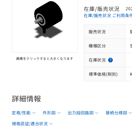
在庫/販売状況
20
在庫/販売状況 ご利用条
販売状況
機種区分
画像をクリックすると大きくなります
在庫状況
標準価格(税別)
詳細情報
定格/性能
外形図
出力段回路図
接続仕様図
規格認証/適合状況