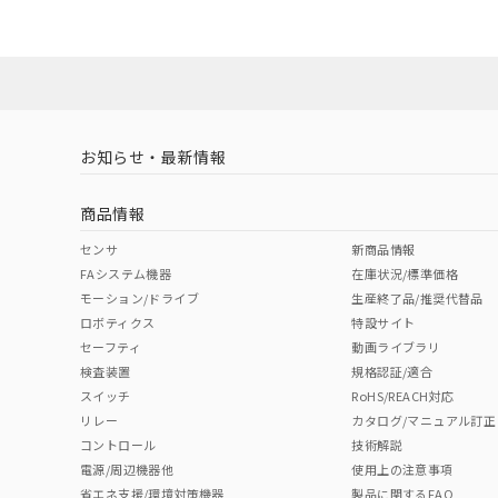
ダウンロードデータをご利用いただく前に、以下を必ずお読
No
No
Yes
対応状況
対応予定月
※1
※2
ソフトウェアの使用条件
対応済み
LR型式承認
DNV型式承認
BV型式承認
KR
（イギリス
（ノルウェー
（フランス
（
お知らせ・最新情報
中国 RoHS
注意事項・凡例
船舶規格）
船舶規格）
船舶規格）
船
商品情報
No
No
No
No
中国 RoHS表
※1 ※2
センサ
新商品情報
FAシステム機器
在庫状況/標準価格
Pb
Hg
Cd
Cr(V
モーション/ドライブ
生産終了品/推奨代替品
ロボティクス
特設サイト
セーフティ
動画ライブラリ
検査装置
規格認証/適合
X
O
O
O
スイッチ
RoHS/REACH対応
リレー
カタログ/マニュアル訂正
コントロール
技術解説
"対応済み"や非含有の記載がされた商品であっても、流通
電源/周辺機器他
使用上の注意事項
非含有品が必要な際は、弊社営業部門もしくは販売店へお
省エネ支援/環境対策機器
製品に関するFAQ