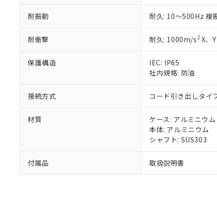
既に当社にて対応
耐振動
耐久: 10～500Hz 
り割愛しておりま
2
耐衝撃
耐久: 1000m/s
X、Y
保護構造
IEC: IP65
社内規格: 防油
接続方式
コード引き出しタイプ 
材質
ケース: アルミニウム
本体: アルミニウム
シャフト: SUS303
付属品
取扱説明書