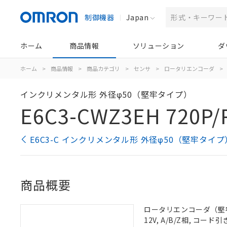
制御機器
Japan
ホーム
商品情報
ソリューション
ダ
ホーム
>
商品情報
>
商品カテゴリ
>
センサ
>
ロータリエンコーダ
>
インクリメンタル形 外径φ50（堅牢タイプ）
E6C3-CWZ3EH 720P/
E6C3-C インクリメンタル形 外径φ50（堅牢タイ
商品概要
ロータリエンコーダ（堅牢タイ
12V, A/B/Z相, コード