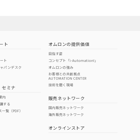
ート
オムロンの提供価値
目指す姿
ポート
コンセプト「i-Automation!」
ジャパンデスク
オムロンの強み
お客様との共創拠点
AUTOMATION CENTER
DIBP
BBP
DEHP
環境保護
技術を磨く現場
・セミナ
状況ページへ
使用期限
検索ください
案内
販売ネットワーク
講する
O
O
O
10
国内販売ネットワーク
ス一覧（PDF）
海外販売ネットワーク
オンラインストア