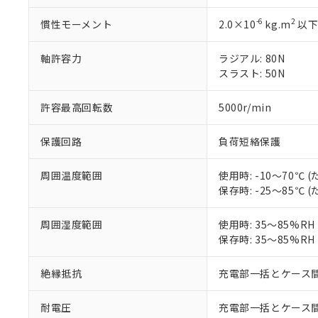
当社は、これ
「－」：未確認で
鉛(Pb) 1000ppm以下、
くものです。
う）を輸出ま
記
説明
六価クロム(Cr(Ⅵ)) 1
-6
2
慣性モーメント
2.0×10
kg.m
以
当社制御機器
などの必要な
フタル酸ビス(2-エチルヘ
号
*中国RoHS10物質の基準値 
ル（DBP） 1000ppm
在庫状況およ
当社は規制貨
Pb(鉛) :1000ppm、 Hg
但し、RoHS指令で産
軸許容力
ラジアル: 80N
のであり、閲
ます。
Cr(Ⅵ)(六価クロム) : 
フタル酸エステル類の４
○
一定数以
DBP(フタル酸ジブチル) :
スラスト: 50N
い。
当社は貴社製
DEHP(フタル酸ビス(2-エ
正式な納期状
置等に一切使
当社販売員に
※2 対応予定月
△
一定数に
当社は、貴社
許容最高回転数
5000r/min
オムロン制御
また当社は、
※2 環境保護使
在庫状況およ
部品在庫の切り替
たしません。
－
在庫なし
保護回路
負荷短絡保護
す。
「ｅ」：有害物質
機器販売
マイパーツ機
「10」：通常の
周囲温度範囲
使用時: -10～70℃
ている必要が
味します。
空
受注生産
保存時: -25～85℃
お客様が当ウ
※3 非含有証明
「－」：未確認で
白
が、当社の製
さい。
周囲湿度範囲
使用時: 35～85%R
下記の非含有証明
※当社の共同
保存時: 35～85%R
いる法人を指
EU RoHS指令（
51物質の非含有証
絶縁抵抗
充電部一括とケース間: 
※本証明書は発行
また、RoHS指
耐電圧
充電部一括とケース間: AC
混在することから