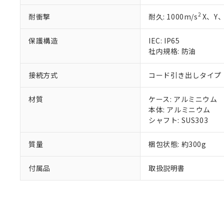
既に当社にて対応
2
耐衝撃
耐久: 1000m/s
X、Y、
り割愛しておりま
保護構造
IEC: IP65
社内規格: 防油
接続方式
コード引き出しタイプ (
材質
ケース: アルミニウム
本体: アルミニウム
シャフト: SUS303
質量
梱包状態: 約300g
付属品
取扱説明書