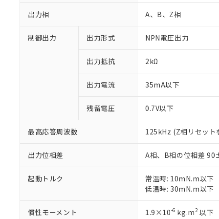
出力相
A、B、Z相
制御出力
出力形式
NPN電圧出力
出力抵抗
2kΩ
出力電流
35mA以下
残留電圧
0.7V以下
※1 対応状況
最高応答周波数
125kHz (Z相リセッ
対応済み：EU
対応予定：EU R
出力位相差
A相、B相の位相差 90±4
対応予定なし：EU
調査・確認中：EU
ご利用条件
非該当品：ライセ
起動トルク
常温時: 10mN.m以下
※1 中国RoHS
仕入先様の事情に
低温時: 30mN.m以下
があります。
以下の条件をお読
「○」：最大均質
-6
2
慣性モーメント
1.9×10
kg.m
以下
「×」：最大均質
本サービスは
*EU RoHS指令（10物