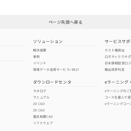
みください。
N/A
N/A
非含有証明書
※3
ページ先頭へ戻る
ダウンロードはこちら
型式承認
NK型式承認
ABS型式承認
韓国
（日本
（アメリカ
ソリューション
サービスサポ
舶規格）
船舶規格）
船舶規格）
解決提案
テスト機貸出
事例
ロボティクスサ
No
No
イベント
日本語相談窓口
現場データ活用サービスi-BELT
輸出該非判定
I)
PBBs
PBDEs
DBP
ダウンロードセンタ
eラーニング
この製品の規格認証/適合
その他の認証はこちらのページからご
カタログ
eラーニングのご
マニュアル
コースを選んで受
O
O
O
2D CAD
eラーニングコー
3D CAD
電気制御CAD
在庫等で未対応品が混在する可能性があります。
ソフトウェア
問い合わせください。