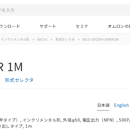
ウンロード
サポート
セミナ
オムロンの
インクリメンタル形
>
E6C3-C
>
形式セレクタ
>
E6C3-CWZ3EH 500P/R 1M
R 1M
プ） 形式セレクタ
日本語
English
プ）, インクリメンタル形, 外径φ50, 電圧出力（NPN）, 500P/R
引き出しタイプ, 1m