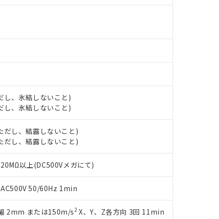
ら貴社製品のうち、外国為替および外国貿易法に定める商品（以下｢
す。当社販売部門へお問い合わせください。
 水銀(Hg) 1000ppm以下、 カドミウム(Cd) 100ppm以下、
たは国外への提供する場合は、日本国政府の輸出許可(または役務取
000ppm以下、ポリ臭化ビフェニル類(PBB) 1000ppm以下、ポリ臭化ジフェニルエーテル類(P
事業取扱商品の中には、本サービスの対象外となる商品もあること
手続きをとります。
キシル) (DEHP)(別名：DOP) 1000ppm以下、フタル酸ブチルベンジル（BBP） 100
(GB/T26572)：
以下、フタル酸ジイソブチル (DIBP) 1000ppm以下
び標準価格照会結果は、記載している更新日時点での社内データに
物を破棄する場合は、完全に破砕するなど、違法に輸出されないよ
(水銀) : 1000ppm、 Cd(カドミウム) : 100ppm、
業用監視および制御機器に対する適用除外項目は除く。
覧された時点での実際の在庫および標準価格とは異なる場合がある
1000ppm、 PBBs(ポリ臭化ビフェニル類) : 1000ppm、 PBDEs(ポリ臭化ジフェニルエーテル類
物質については閾値を超える意図的な使用がないことを確認しています。
上の在庫あり
 1000ppm、 DIBP(フタル酸ジイソブチル) : 1000ppm、 BBP(フタル酸ブチルベンジル) :
品を、核兵器、ミサイル、化学兵器、生物兵器またはその他武器並
チルヘキシル)) : 1000ppm
況および標準価格はお客様のお取引先、またはお客様担当のオムロ
用いたしません。
ご相談ください。
は満たないが在庫あり
製品を第三者に販売する場合は、上記1、2および3の内容を当該第
機器販売店や当社販売拠点は「
販売ネットワーク
」をご確認くだ
販売先および販売に係わる関係者が違法に輸出するおそれがある場
用期限
び標準価格結果を当社の事前の承諾なく第三者に漏洩または開示し
え状況などにより、予定月が前後することがあります。
(最新の在庫状況については、お客様のお取引先、またはお客様担当
(ただし、氷結しないこと)
（10物質）のすべてが基準値以下であることを示します。
店・当社販売員にご確認ください)
(ただし、氷結しないこと)
能（部品リスト作成サービス）をご利用いただくには、I-Webメン
使用状況下において有害物質が外部に漏えいし、環境に深刻な影響を
あります。
機種、また在庫状況の情報を公開していない機種
 (ただし、結露しないこと)
ェブサイト上で当社にご登録された部品リストについて、当社およ
書ダウンロード
す。当社販売部門へお問い合わせください。
 (ただし、結露しないこと)
品・サービスに関するお客様との取引・商談に必要な範囲で利用す
合意する
キャンセル
書をダウンロードすることができます。
利用者とは、
"個人情報の共同利用に関して"
の「1.共同利用者の
0MΩ以上(DC500Vメガにて)
します。
10物質）の非含有証明書
明書（当社基準）
00V 50/60Hz 1min
日時点で非含有を証明するもので、過去に遡って非含有を証明するも
令のフタル酸エステル類４物質の対応では、対応完了までの期間は出
2
振幅 2mm または150m/s
X、Y、Z各方向 3回 11min
備考欄に対応日を記載しておりました。