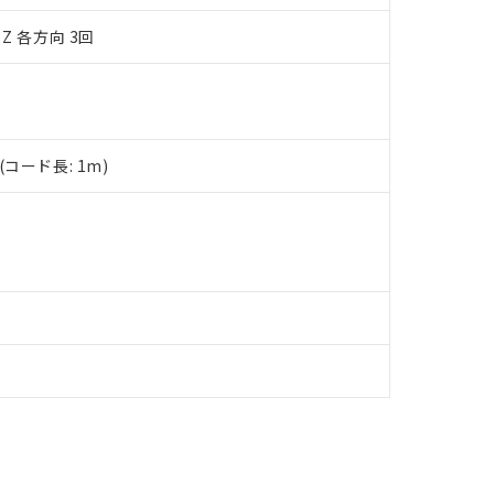
品への在庫切替を完了していることから、特段のことがない限り、20
Z 各方向 3回
す。
コード長: 1m)