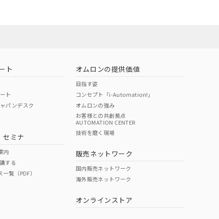
ート
オムロンの提供価値
目指す姿
ポート
コンセプト「i-Automation!」
ジャパンデスク
オムロンの強み
お客様との共創拠点
AUTOMATION CENTER
DIBP
BBP
DEHP
環境保護
技術を磨く現場
・セミナ
状況ページへ
使用期限
検索ください
案内
販売ネットワーク
講する
O
O
O
10
国内販売ネットワーク
ス一覧（PDF）
海外販売ネットワーク
オンラインストア