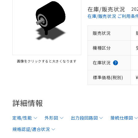
在庫/販売状況
20
在庫/販売状況 ご利用条
販売状況
機種区分
画像をクリックすると大きくなります
在庫状況
標準価格(税別)
詳細情報
定格/性能
外形図
出力段回路図
接続仕様図
規格認証/適合状況