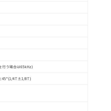
トを行う場合は65kHz)
 RoHS指令（10物質）の非含有に対応した製品が提供可能な商品です
oHS指令（10物質）の非含有に対応した製品に切り替える予定のある
5°(1/4T±1/8T)
 RoHS指令（10物質）の非含有に非対応の商品で、対応品を出す予
 RoHS指令（10物質）の非含有の対応状況を調査中または確認中の
ンス料など無形物で、有害物質有無と関係のない商品です。
○×表
より、非含有部品としていたものが、含有品と判明した場合などやむ
みいただき、同意のうえご利用ください。
材料含有率が中国RoHSの基準値以下であることを示します。
材料含有率が中国RoHSの基準値を超えていることを示します。
、当社制御機器事業取扱商品の当社在庫状況および標準価格(税抜)
質）：