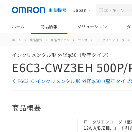
制御機器
Japan
ホーム
商品情報
ソリューション
ダ
ホーム
>
商品情報
>
商品カテゴリ
>
センサ
>
ロータリエンコーダ
>
インクリメンタル形 外径φ50（堅牢タイプ）
E6C3-CWZ3EH 500P/
E6C3-C インクリメンタル形 外径φ50（堅牢タイ
商品概要
ロータリエンコーダ（堅牢タイ
12V, A/B/Z相, コード