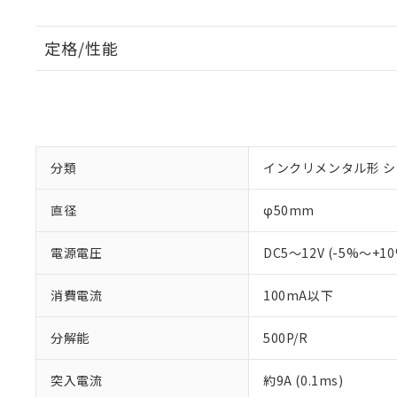
定格/性能
分類
インクリメンタル形 
直径
φ50mm
電源電圧
DC5～12V (-5%～+1
消費電流
100mA以下
分解能
500P/R
突入電流
約9A (0.1ms)