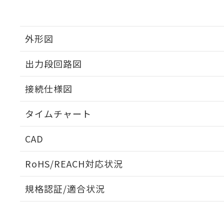
外形図
出力段回路図
接続仕様図
タイムチャート
CAD
ログイン/会員登録いただくと、CADデータをダウンロ
RoHS/REACH対応状況
規格認証/適合状況
EU RoHS
注意事項・凡例
UL認証
CSA認証
CEマーキング