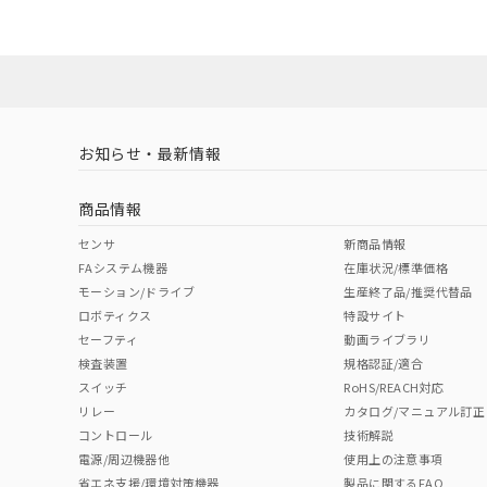
ダウンロードデータをご利用いただく前に、以下を必ずお読
No
No
Yes
対応状況
対応予定月
※1
※2
ソフトウェアの使用条件
対応済み
LR型式承認
DNV型式承認
BV型式承認
KR
（イギリス
（ノルウェー
（フランス
（
お知らせ・最新情報
中国 RoHS
注意事項・凡例
船舶規格）
船舶規格）
船舶規格）
船
商品情報
No
No
No
No
中国 RoHS表
※1 ※2
センサ
新商品情報
FAシステム機器
在庫状況/標準価格
Pb
Hg
Cd
Cr(V
モーション/ドライブ
生産終了品/推奨代替品
ロボティクス
特設サイト
セーフティ
動画ライブラリ
検査装置
規格認証/適合
X
O
O
O
スイッチ
RoHS/REACH対応
リレー
カタログ/マニュアル訂正
コントロール
技術解説
"対応済み"や非含有の記載がされた商品であっても、流通
電源/周辺機器他
使用上の注意事項
非含有品が必要な際は、弊社営業部門もしくは販売店へお
省エネ支援/環境対策機器
製品に関するFAQ