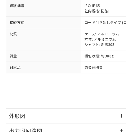
了承ください。
(PBDE) 1000ppm以下、フタル酸ビス(2-エチルヘキシ
○
一定数以上の在庫あり
ニル類) : 1000ppm、 PBDEs(ポリ臭化ジフェニルエーテ
当社は規制貨物を破棄する場合は、完
保護構造
IEC: IP65
ル) (DEHP)(別名：DOP) 1000ppm以下、フタル酸ブチ
正式な納期状況および標準価格はお客
ル類) : 1000ppm、
ルベンジル（BBP） 1000ppm以下、フタル酸ジブチル
社内規格: 防油
全に破砕するなど、違法に輸出されな
DBP(フタル酸ジブチル) : 1000ppm、 DIBP(フタル酸ジ
様のお取引先、またはお客様担当のオ
（DBP） 1000ppm以下、フタル酸ジイソブチル
イソブチル) : 1000ppm、 BBP(フタル酸ブチルベンジ
△
一定数には満たないが在庫あり
いよう必要な手段を講じます。
ムロン制御機器販売店・当社販売員に
(DIBP) 1000ppm以下
ル) : 1000ppm、
接続方式
コード引き出しタイプ (コード
当社は貴社製品を、核兵器、ミサイ
但し、RoHS指令で産業用監視および制御機器に対する
DEHP(フタル酸ビス(2-エチルヘキシル)) : 1000ppm
ご相談ください。
適用除外項目は除く。
ル、化学兵器、生物兵器またはその他
－
在庫なし(最新の在庫状況につ
オムロン制御機器販売店や当社販売拠
フタル酸エステル類の４物質については閾値を超える意
材質
ケース: アルミニウム
武器並びにこれらの製造装置等に一切
いては、お客様のお取引先、ま
図的な使用がないことを確認しています。
点は「
販売ネットワーク
」をご確認
本体: アルミニウム
※2 環境保護使用期限
使用いたしません。
たはお客様担当のオムロン制御
ください。
シャフト: SUS303
当社は、貴社製品を第三者に販売する
機器販売店・当社販売員にご確
在庫状況および標準価格結果を当社の
※2 対応予定月
「ｅ」：有害物質（10物質）のすべてが基
場合は、上記1、2および3の内容を当
認ください)
質量
梱包状態: 約300g
事前の承諾なく第三者に漏洩または開
準値以下であることを示します。
該第三者に通知します。また当社は、
示しないようお願いします。
部品在庫の切り替え状況などにより、予定
「10」：通常の使用状況下において有害物
販売先および販売に係わる関係者が違
付属品
取扱説明書
マイパーツ機能（部品リスト作成サー
空
受注生産機種、また在庫状況の
月が前後することがあります。
質が外部に漏えいし、環境に深刻な影響を
法に輸出するおそれがある場合は、取
ビス）をご利用いただくには、I-Web
白
情報を公開していない機種
及ぼさない年数を意味します。
り引きをいたしません。
メンバーズにご登録されている必要が
「－」：未確認です。当社販売部門へお問
あります。
い合わせください。
お客様が当ウェブサイト上で当社にご
※3 非含有証明書ダウンロード
登録された部品リストについて、当社
および当社の共同利用者が、当社の製
下記の非含有証明書をダウンロードするこ
品・サービスに関するお客様との取
外形図
とができます。
合意する
キャンセル
引・商談に必要な範囲で利用すること
をご了承ください。
情報更新：2024/07/25
EU RoHS指令（10物質）の非含有証明書
出力段回路図
※当社の共同利用者とは、
"個人情報