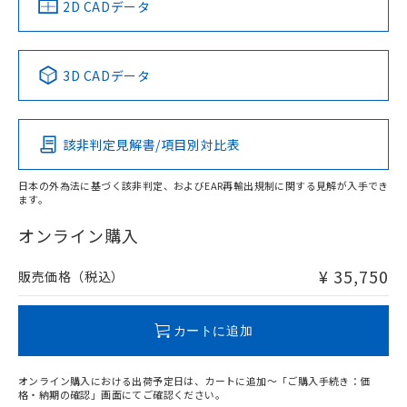
中国 RoHS
注意事項・凡例
2D CADデータ
No
No
No
No
中国 RoHS表
※1 ※2
3D CADデータ
この製品の規格認証/適合状況ページへ
Pb
Hg
Cd
Cr(VI)
その他の認証はこちらのページからご検索ください
該非判定見解書/項目別対比表
X
O
O
O
日本の外為法に基づく該非判定、およびEAR再輸出規制に関する見解が入手でき
ます。
"対応済み"や非含有の記載がされた商品であっても、流通
在庫等で未対応品が混在する可能性があります。
オンライン購入
非含有品が必要な際は、弊社営業部門もしくは販売店へお
問い合わせください。
¥ 35,750
販売価格（税込）
この製品のRoHS/REACH対応状況ページへ
カートに追加
オンライン購入における出荷予定日は、カートに追加～「ご購入手続き：価
格・納期の確認」画面にてご確認ください。