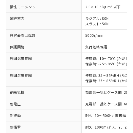
対応済み：EU RoHS指令（10物質）の
非含有に対応した製品が提供可能な商品で
-6
2
慣性モーメント
2.0×10
kg.m
以下
す。
軸許容力
対応予定：EU RoHS指令（10物質）の非含
ラジアル: 80N
ご利用条件
スラスト: 50N
有に対応した製品に切り替える予定のある
商品です。
許容最高回転数
5000r/min
対応予定なし：EU RoHS指令（10物質）の
以下の条件をお読みいただき、同意のうえ
非含有に非対応の商品で、対応品を出す予
保護回路
負荷短絡保護
ご利用ください。
定はありません。
調査・確認中：EU RoHS指令（10物質）の
周囲温度範囲
使用時: -10～70℃ (ただ
本サービスは、当社制御機器事業取扱
※1 中国RoHS○×表
非含有の対応状況を調査中または確認中の
保存時: -25～85℃ (ただ
商品の当社在庫状況および標準価格
商品です。
(税抜)を提供させていただくもので
「○」：最大均質材料含有率が中国RoHSの
非該当品：ライセンス料など無形物で、有
周囲湿度範囲
使用時: 35～85%RH (た
す。
基準値以下であることを示します。
害物質有無と関係のない商品です。
保存時: 35～85%RH (た
当社制御機器事業取扱商品の中には、
「×」：最大均質材料含有率が中国RoHSの
仕入先様の事情により、非含有部品として
本サービスの対象外となる商品もある
絶縁抵抗
基準値を超えていることを示します。
充電部一括とケース間: 20MΩ
いたものが、含有品と判明した場合などや
当社は、これら貴社製品のうち、外国
ことをご了承ください。
「－」：未確認です。当社販売部門へお問
むを得ず変更することがあります。
為替および外国貿易法に定める商品
在庫状況および標準価格照会結果は、
耐電圧
充電部一括とケース間: AC500V 
い合わせください。
（以下｢規制貨物等」という）を輸出
記載している更新日時点での社内デー
*EU RoHS指令（10物質）：
または国外への提供する場合は、日本
記
タに基づき作成されるものであり、閲
説明
耐振動
耐久: 10～500Hz 複振幅 2
鉛(Pb) 1000ppm以下、 水銀(Hg) 1000ppm以下、 カド
*中国RoHS10物質の基準値 (GB/T26572)：
国政府の輸出許可(または役務取引許
号
覧された時点での実際の在庫および標
ミウム(Cd) 100ppm以下、
Pb(鉛) :1000ppm、 Hg(水銀) : 1000ppm、 Cd(カドミウ
可)を取得するなどの必要な手続きを
六価クロム(Cr(Ⅵ)) 1000ppm以下、ポリ臭化ビフェニル
ム) : 100ppm、
2
耐衝撃
耐久: 1000m/s
X、Y、Z 各
準価格とは異なる場合があることをご
類(PBB) 1000ppm以下、ポリ臭化ジフェニルエーテル類
Cr(Ⅵ)(六価クロム) : 1000ppm、 PBBs(ポリ臭化ビフェ
とります。