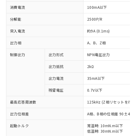
消費電流
100mA以下
分解能
2500P/R
突入電流
約9A (0.1ms)
出力相
A、B、Z相
制御出力
出力形式
NPN電圧出力
出力抵抗
2kΩ
出力電流
35mA以下
残留電圧
0.7V以下
最高応答周波数
125kHz (Z相リセットを行う
出力位相差
A相、B相の位相差 90±45°(1
※1 対応状況
起動トルク
常温時: 10mN.m以下
低温時: 30mN.m以下