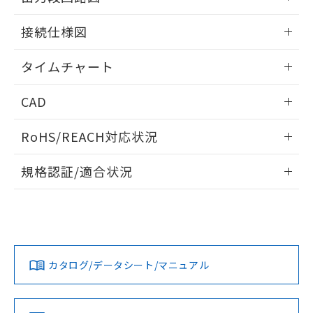
51物質の非含有証明書（当社基準）
の共同利用に関して"
の「1.共同利
※本証明書は発行日時点で非含有を証明す
情報更新：2024/07/25
用者の範囲」に記載されている法人を
接続仕様図
るもので、過去に遡って非含有を証明する
指します。
ものではありません。
情報更新：2024/07/25
タイムチャート
また、RoHS指令のフタル酸エステル類４
物質の対応では、対応完了までの期間は出
情報更新：2024/07/25
荷製品に未対応品が混在することから備考
CAD
欄に対応日を記載しておりました。
既に当社にて対応品への在庫切替を完了
ログイン/会員登録いただくと、CADデータをダウンロー
RoHS/REACH対応状況
していることから、特段のことがない限
ドすることができます。
り、2022年1月12日より割愛しておりま
情報更新：2026/7/29
す。
規格認証/適合状況
ログイン/会員登録
EU RoHS
注意事項・凡例
UL認証
CSA認証
CEマーキング
No
No
Yes
対応状況
対応予定月
※1
※2
ダウンロードデータをご利用いただく前に、以下を必ずお読
みください。
カタログ/データシート/マニュアル
対応済み
ソフトウェアの使用条件
LR型式承認
DNV型式承認
BV型式承認
KR型式承
（イギリス
（ノルウェー
（フランス
（韓国
船舶規格）
船舶規格）
船舶規格）
船舶規格