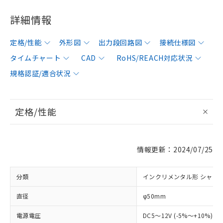
詳細情報
定格/性能
外形図
出力段回路図
接続仕様図
タイムチャート
CAD
RoHS/REACH対応状況
規格認証/適合状況
定格/性能
情報更新：2024/07/25
分類
インクリメンタル形 シャフ
直径
φ50mm
電源電圧
DC5～12V (-5%～+10%) 