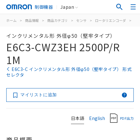
制御機器
Japan
ホーム
>
商品情報
>
商品カテゴリ
>
センサ
>
ロータリエンコーダ
>
イ
インクリメンタル形 外径φ50（堅牢タイプ）
E6C3-CWZ3EH 2500P/R
1M
E6C3-C インクリメンタル形 外径φ50（堅牢タイプ） 形式
セレクタ
マイリストに追加
日本語
English
PDF出力
商品概要