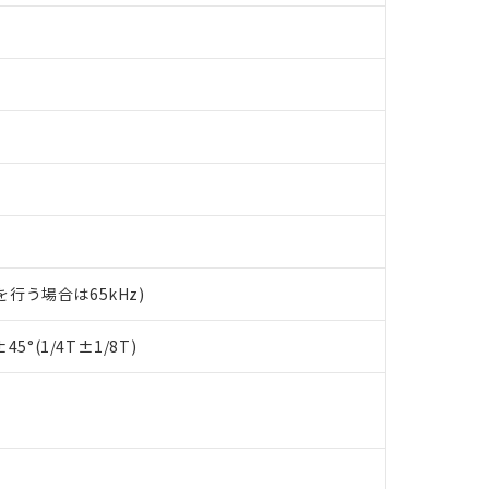
トを行う場合は65kHz)
 RoHS指令（10物質）の非含有に対応した製品が提供可能な商品です
oHS指令（10物質）の非含有に対応した製品に切り替える予定のある
5°(1/4T±1/8T)
 RoHS指令（10物質）の非含有に非対応の商品で、対応品を出す予
 RoHS指令（10物質）の非含有の対応状況を調査中または確認中の
ンス料など無形物で、有害物質有無と関係のない商品です。
○×表
より、非含有部品としていたものが、含有品と判明した場合などやむ
みいただき、同意のうえご利用ください。
材料含有率が中国RoHSの基準値以下であることを示します。
材料含有率が中国RoHSの基準値を超えていることを示します。
、当社制御機器事業取扱商品の当社在庫状況および標準価格(税抜)
質）：