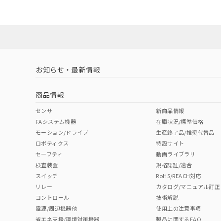
ダウンロードデータをご利用いただく前に、以下を必ずお読
No
No
Yes
対応状況
対応予定月
※1
※2
ソフトウェアの使用条件
対応済み
LR型式承認
DNV型式承認
BV型式承認
KR
（イギリス
（ノルウェー
（フランス
（
お知らせ・最新情報
中国 RoHS
注意事項・凡例
船舶規格）
船舶規格）
船舶規格）
船
商品情報
No
No
No
No
中国 RoHS表
※1 ※2
センサ
新商品情報
FAシステム機器
在庫状況/標準価格
Pb
Hg
Cd
Cr(V
モーション/ドライブ
生産終了品/推奨代替品
ロボティクス
特設サイト
セーフティ
動画ライブラリ
検査装置
規格認証/適合
X
O
O
O
スイッチ
RoHS/REACH対応
リレー
カタログ/マニュアル訂正
コントロール
技術解説
"対応済み"や非含有の記載がされた商品であっても、流通
電源/周辺機器他
使用上の注意事項
非含有品が必要な際は、弊社営業部門もしくは販売店へお
省エネ支援/環境対策機器
製品に関するFAQ