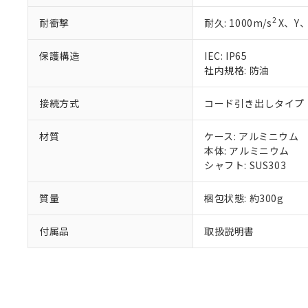
既に当社にて対応
2
耐衝撃
耐久: 1000m/s
X、Y、
り割愛しておりま
保護構造
IEC: IP65
社内規格: 防油
接続方式
コード引き出しタイプ (
材質
ケース: アルミニウム
本体: アルミニウム
シャフト: SUS303
質量
梱包状態: 約300g
付属品
取扱説明書