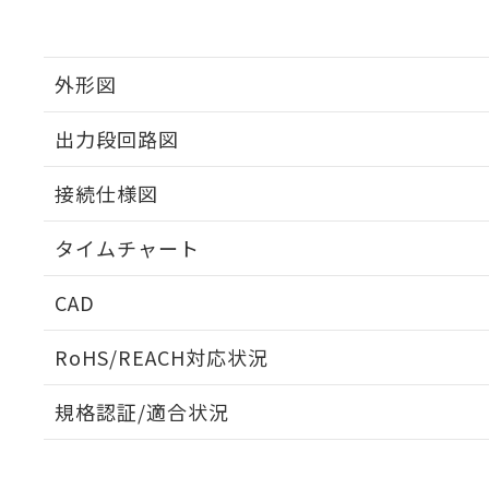
外形図
出力段回路図
接続仕様図
タイムチャート
CAD
ログイン/会員登録いただくと、CADデータをダウンロ
RoHS/REACH対応状況
規格認証/適合状況
EU RoHS
注意事項・凡例
UL認証
CSA認証
CEマーキング