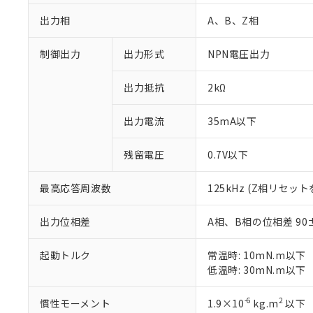
出力相
A、B、Z相
制御出力
出力形式
NPN電圧出力
出力抵抗
2kΩ
出力電流
35mA以下
残留電圧
0.7V以下
※1 対応状況
最高応答周波数
125kHz (Z相リセッ
対応済み：EU
対応予定：EU R
出力位相差
A相、B相の位相差 90±4
対応予定なし：EU
調査・確認中：EU
ご利用条件
非該当品：ライセ
起動トルク
常温時: 10mN.m以下
※1 中国RoHS
仕入先様の事情に
低温時: 30mN.m以下
があります。
以下の条件をお読
「○」：最大均質
-6
2
慣性モーメント
1.9×10
kg.m
以下
「×」：最大均質
本サービスは
*EU RoHS指令（10物