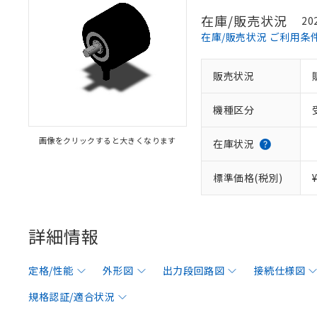
在庫/販売状況
20
在庫/販売状況 ご利用条
販売状況
機種区分
画像をクリックすると大きくなります
在庫状況
標準価格(税別)
詳細情報
定格/性能
外形図
出力段回路図
接続仕様図
規格認証/適合状況