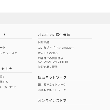
ート
オムロンの提供価値
目指す姿
ポート
コンセプト「i-Automation!」
ジャパンデスク
オムロンの強み
お客様との共創拠点
AUTOMATION CENTER
DIBP
BBP
DEHP
環境保護
技術を磨く現場
・セミナ
状況ページへ
使用期限
検索ください
案内
販売ネットワーク
講する
O
O
O
10
国内販売ネットワーク
ス一覧（PDF）
海外販売ネットワーク
オンラインストア