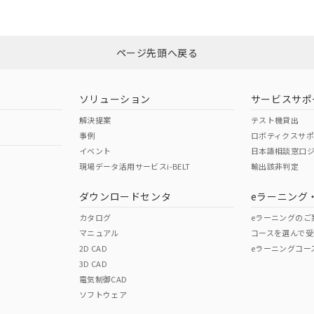
みください。
N/A
N/A
非含有証明書
※3
ページ先頭へ戻る
ダウンロードはこちら
型式承認
NK型式承認
ABS型式承認
韓国
（日本
（アメリカ
ソリューション
サービスサポ
舶規格）
船舶規格）
船舶規格）
解決提案
テスト機貸出
事例
ロボティクスサ
No
No
イベント
日本語相談窓口
現場データ活用サービスi-BELT
輸出該非判定
I)
PBBs
PBDEs
DBP
ダウンロードセンタ
eラーニング
この製品の規格認証/適合
その他の認証はこちらのページからご
カタログ
eラーニングのご
マニュアル
コースを選んで受
O
O
O
2D CAD
eラーニングコー
3D CAD
電気制御CAD
在庫等で未対応品が混在する可能性があります。
ソフトウェア
問い合わせください。