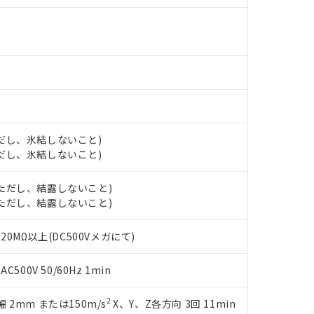
ら貴社製品のうち、外国為替および外国貿易法に定める商品（以下｢
す。当社販売部門へお問い合わせください。
 水銀(Hg) 1000ppm以下、 カドミウム(Cd) 100ppm以下、
たは国外への提供する場合は、日本国政府の輸出許可(または役務取
000ppm以下、ポリ臭化ビフェニル類(PBB) 1000ppm以下、ポリ臭化ジフェニルエーテル類(P
事業取扱商品の中には、本サービスの対象外となる商品もあること
手続きをとります。
キシル) (DEHP)(別名：DOP) 1000ppm以下、フタル酸ブチルベンジル（BBP） 100
(GB/T26572)：
以下、フタル酸ジイソブチル (DIBP) 1000ppm以下
び標準価格照会結果は、記載している更新日時点での社内データに
物を破棄する場合は、完全に破砕するなど、違法に輸出されないよ
(水銀) : 1000ppm、 Cd(カドミウム) : 100ppm、
業用監視および制御機器に対する適用除外項目は除く。
覧された時点での実際の在庫および標準価格とは異なる場合がある
1000ppm、 PBBs(ポリ臭化ビフェニル類) : 1000ppm、 PBDEs(ポリ臭化ジフェニルエーテル類
物質については閾値を超える意図的な使用がないことを確認しています。
上の在庫あり
 1000ppm、 DIBP(フタル酸ジイソブチル) : 1000ppm、 BBP(フタル酸ブチルベンジル) :
品を、核兵器、ミサイル、化学兵器、生物兵器またはその他武器並
チルヘキシル)) : 1000ppm
況および標準価格はお客様のお取引先、またはお客様担当のオムロ
用いたしません。
ご相談ください。
は満たないが在庫あり
製品を第三者に販売する場合は、上記1、2および3の内容を当該第
機器販売店や当社販売拠点は「
販売ネットワーク
」をご確認くだ
販売先および販売に係わる関係者が違法に輸出するおそれがある場
用期限
び標準価格結果を当社の事前の承諾なく第三者に漏洩または開示し
え状況などにより、予定月が前後することがあります。
(最新の在庫状況については、お客様のお取引先、またはお客様担当
(ただし、氷結しないこと)
（10物質）のすべてが基準値以下であることを示します。
店・当社販売員にご確認ください)
(ただし、氷結しないこと)
能（部品リスト作成サービス）をご利用いただくには、I-Webメン
使用状況下において有害物質が外部に漏えいし、環境に深刻な影響を
あります。
機種、また在庫状況の情報を公開していない機種
 (ただし、結露しないこと)
ェブサイト上で当社にご登録された部品リストについて、当社およ
書ダウンロード
す。当社販売部門へお問い合わせください。
 (ただし、結露しないこと)
品・サービスに関するお客様との取引・商談に必要な範囲で利用す
合意する
キャンセル
書をダウンロードすることができます。
利用者とは、
"個人情報の共同利用に関して"
の「1.共同利用者の
0MΩ以上(DC500Vメガにて)
します。
10物質）の非含有証明書
明書（当社基準）
00V 50/60Hz 1min
日時点で非含有を証明するもので、過去に遡って非含有を証明するも
令のフタル酸エステル類４物質の対応では、対応完了までの期間は出
2
振幅 2mm または150m/s
X、Y、Z各方向 3回 11min
備考欄に対応日を記載しておりました。