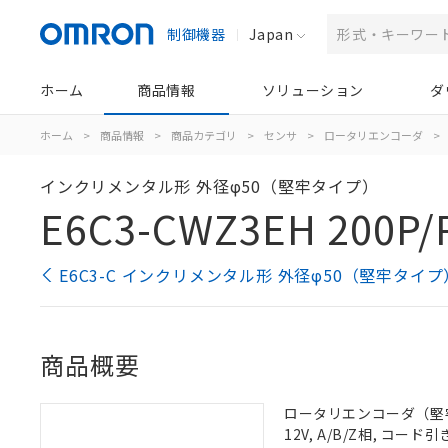
制御機器
Japan
ホーム
商品情報
ソリューション
ダ
ホーム
>
商品情報
>
商品カテゴリ
>
センサ
>
ロータリエンコーダ
>
インクリメンタル形 外径φ50（堅牢タイプ）
E6C3-CWZ3EH 200P/
E6C3-C インクリメンタル形 外径φ50（堅牢タイ
商品概要
ロータリエンコーダ（堅牢タイ
12V, A/B/Z相, コード