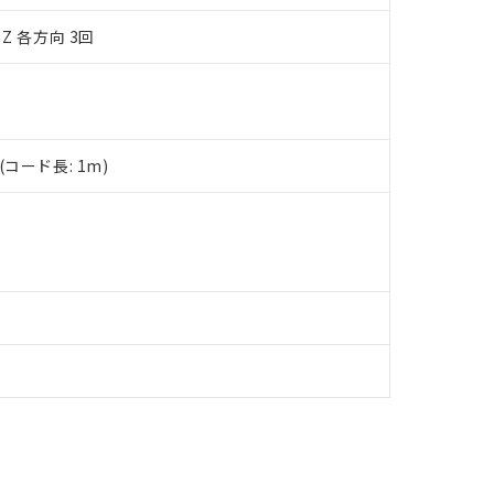
品への在庫切替を完了していることから、特段のことがない限り、20
Z 各方向 3回
す。
コード長: 1m)