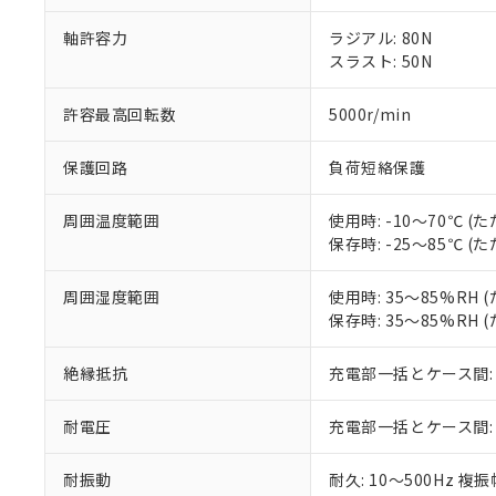
当社は、これ
「－」：未確認で
鉛(Pb) 1000ppm以下、
くものです。
う）を輸出ま
記
説明
六価クロム(Cr(Ⅵ)) 1
軸許容力
ラジアル: 80N
当社制御機器
などの必要な
フタル酸ビス(2-エチルヘ
号
スラスト: 50N
*中国RoHS10物質の基準値 
ル（DBP） 1000ppm
在庫状況およ
当社は規制貨
Pb(鉛) :1000ppm、 Hg
但し、RoHS指令で産
のであり、閲
ます。
Cr(Ⅵ)(六価クロム) : 
フタル酸エステル類の４
○
一定数以
DBP(フタル酸ジブチル) :
許容最高回転数
5000r/min
い。
当社は貴社製
DEHP(フタル酸ビス(2-エ
正式な納期状
置等に一切使
当社販売員に
※2 対応予定月
△
一定数に
当社は、貴社
保護回路
負荷短絡保護
オムロン制御
また当社は、
※2 環境保護使
在庫状況およ
部品在庫の切り替
たしません。
－
在庫なし
周囲温度範囲
使用時: -10～70℃ 
す。
「ｅ」：有害物質
機器販売
保存時: -25～85℃ 
マイパーツ機
「10」：通常の
ている必要が
味します。
空
受注生産
周囲湿度範囲
使用時: 35～85%RH
お客様が当ウ
※3 非含有証明
「－」：未確認で
白
保存時: 35～85%RH
が、当社の製
さい。
下記の非含有証明
※当社の共同
絶縁抵抗
充電部一括とケース間: 2
いる法人を指
EU RoHS指令（
51物質の非含有証
耐電圧
充電部一括とケース間: AC5
※本証明書は発行
また、RoHS指
耐振動
耐久: 10～500Hz 複
混在することから