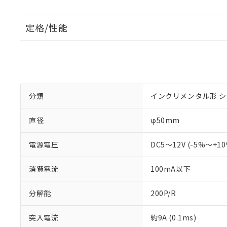
定格/性能
分類
インクリメンタル形 
直径
φ50mm
電源電圧
DC5～12V (-5%～+1
消費電流
100mA以下
分解能
200P/R
突入電流
約9A (0.1ms)