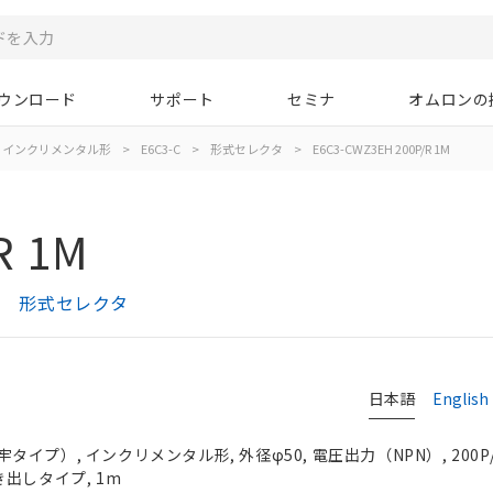
ウンロード
サポート
セミナ
オムロンの
インクリメンタル形
>
E6C3-C
>
形式セレクタ
>
E6C3-CWZ3EH 200P/R 1M
R 1M
プ） 形式セレクタ
日本語
English
プ）, インクリメンタル形, 外径φ50, 電圧出力（NPN）, 200P/R
引き出しタイプ, 1m