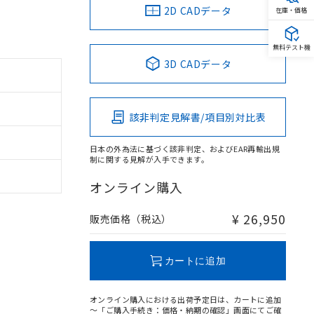
2D CADデータ
在庫・価格
無料テスト機
3D CADデータ
該非判定見解書/項目別対比表
日本の外為法に基づく該非判定、およびEAR再輸出規
制に関する見解が入手できます。
オンライン購入
¥ 26,950
販売価格（税込）
カートに追加
オンライン購入における出荷予定日は、カートに追加
～「ご購入手続き：価格・納期の確認」画面にてご確