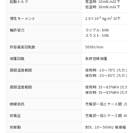
対応済み：EU RoHS指令（10物質）の
起動トルク
常温時: 10mN.m以下
非含有に対応した製品が提供可能な商品で
低温時: 30mN.m以下
す。
-6
2
慣性モーメント
対応予定：EU RoHS指令（10物質）の非含
2.0×10
kg.m
以下
ご利用条件
有に対応した製品に切り替える予定のある
軸許容力
ラジアル: 80N
商品です。
スラスト: 50N
対応予定なし：EU RoHS指令（10物質）の
以下の条件をお読みいただき、同意のうえ
非含有に非対応の商品で、対応品を出す予
許容最高回転数
5000r/min
ご利用ください。
定はありません。
調査・確認中：EU RoHS指令（10物質）の
保護回路
負荷短絡保護
本サービスは、当社制御機器事業取扱
※1 中国RoHS○×表
非含有の対応状況を調査中または確認中の
商品の当社在庫状況および標準価格
商品です。
周囲温度範囲
使用時: -10～70℃ (ただ
(税抜)を提供させていただくもので
「○」：最大均質材料含有率が中国RoHSの
非該当品：ライセンス料など無形物で、有
保存時: -25～85℃ (ただ
す。
基準値以下であることを示します。
害物質有無と関係のない商品です。
当社制御機器事業取扱商品の中には、
「×」：最大均質材料含有率が中国RoHSの
周囲湿度範囲
仕入先様の事情により、非含有部品として
使用時: 35～85%RH (た
本サービスの対象外となる商品もある
基準値を超えていることを示します。
保存時: 35～85%RH (た
いたものが、含有品と判明した場合などや
当社は、これら貴社製品のうち、外国
ことをご了承ください。
「－」：未確認です。当社販売部門へお問
むを得ず変更することがあります。
為替および外国貿易法に定める商品
在庫状況および標準価格照会結果は、
絶縁抵抗
充電部一括とケース間: 20MΩ
い合わせください。
（以下｢規制貨物等」という）を輸出
記載している更新日時点での社内デー
*EU RoHS指令（10物質）：
または国外への提供する場合は、日本
記
タに基づき作成されるものであり、閲
説明
耐電圧
充電部一括とケース間: AC500V 
鉛(Pb) 1000ppm以下、 水銀(Hg) 1000ppm以下、 カド
*中国RoHS10物質の基準値 (GB/T26572)：
国政府の輸出許可(または役務取引許
号
覧された時点での実際の在庫および標
ミウム(Cd) 100ppm以下、
Pb(鉛) :1000ppm、 Hg(水銀) : 1000ppm、 Cd(カドミウ
可)を取得するなどの必要な手続きを
六価クロム(Cr(Ⅵ)) 1000ppm以下、ポリ臭化ビフェニル
ム) : 100ppm、
耐振動
耐久: 10～500Hz 複振幅 2
準価格とは異なる場合があることをご
類(PBB) 1000ppm以下、ポリ臭化ジフェニルエーテル類
Cr(Ⅵ)(六価クロム) : 1000ppm、 PBBs(ポリ臭化ビフェ
とります。