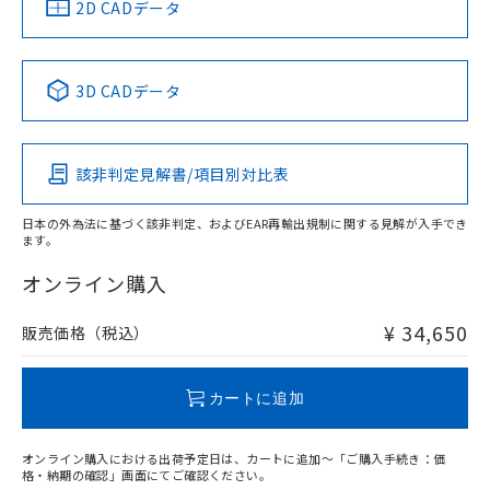
中国 RoHS
注意事項・凡例
2D CADデータ
No
No
No
No
中国 RoHS表
※1 ※2
3D CADデータ
この製品の規格認証/適合状況ページへ
Pb
Hg
Cd
Cr(VI)
その他の認証はこちらのページからご検索ください
該非判定見解書/項目別対比表
X
O
O
O
日本の外為法に基づく該非判定、およびEAR再輸出規制に関する見解が入手でき
ます。
"対応済み"や非含有の記載がされた商品であっても、流通
在庫等で未対応品が混在する可能性があります。
オンライン購入
非含有品が必要な際は、弊社営業部門もしくは販売店へお
問い合わせください。
¥ 34,650
販売価格（税込）
この製品のRoHS/REACH対応状況ページへ
カートに追加
オンライン購入における出荷予定日は、カートに追加～「ご購入手続き：価
格・納期の確認」画面にてご確認ください。