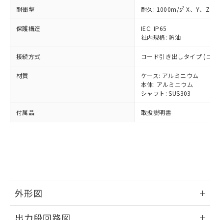
了承ください。
(PBDE) 1000ppm以下、フタル酸ビス(2-エチルヘキシ
○
一定数以上の在庫あり
ニル類) : 1000ppm、 PBDEs(ポリ臭化ジフェニルエーテ
当社は規制貨物を破棄する場合は、完
2
耐衝撃
耐久: 1000m/s
X、Y、Z 各
ル) (DEHP)(別名：DOP) 1000ppm以下、フタル酸ブチ
正式な納期状況および標準価格はお客
ル類) : 1000ppm、
ルベンジル（BBP） 1000ppm以下、フタル酸ジブチル
全に破砕するなど、違法に輸出されな
DBP(フタル酸ジブチル) : 1000ppm、 DIBP(フタル酸ジ
様のお取引先、またはお客様担当のオ
（DBP） 1000ppm以下、フタル酸ジイソブチル
イソブチル) : 1000ppm、 BBP(フタル酸ブチルベンジ
△
一定数には満たないが在庫あり
保護構造
IEC: IP65
いよう必要な手段を講じます。
ムロン制御機器販売店・当社販売員に
(DIBP) 1000ppm以下
ル) : 1000ppm、
社内規格: 防油
当社は貴社製品を、核兵器、ミサイ
但し、RoHS指令で産業用監視および制御機器に対する
DEHP(フタル酸ビス(2-エチルヘキシル)) : 1000ppm
ご相談ください。
適用除外項目は除く。
ル、化学兵器、生物兵器またはその他
－
在庫なし(最新の在庫状況につ
オムロン制御機器販売店や当社販売拠
フタル酸エステル類の４物質については閾値を超える意
接続方式
コード引き出しタイプ (コード
武器並びにこれらの製造装置等に一切
いては、お客様のお取引先、ま
図的な使用がないことを確認しています。
点は「
販売ネットワーク
」をご確認
※2 環境保護使用期限
使用いたしません。
たはお客様担当のオムロン制御
ください。
材質
ケース: アルミニウム
当社は、貴社製品を第三者に販売する
機器販売店・当社販売員にご確
在庫状況および標準価格結果を当社の
本体: アルミニウム
※2 対応予定月
「ｅ」：有害物質（10物質）のすべてが基
場合は、上記1、2および3の内容を当
認ください)
シャフト: SUS303
事前の承諾なく第三者に漏洩または開
準値以下であることを示します。
該第三者に通知します。また当社は、
示しないようお願いします。
部品在庫の切り替え状況などにより、予定
「10」：通常の使用状況下において有害物
販売先および販売に係わる関係者が違
付属品
取扱説明書
マイパーツ機能（部品リスト作成サー
空
受注生産機種、また在庫状況の
月が前後することがあります。
質が外部に漏えいし、環境に深刻な影響を
法に輸出するおそれがある場合は、取
ビス）をご利用いただくには、I-Web
白
情報を公開していない機種
及ぼさない年数を意味します。
り引きをいたしません。
メンバーズにご登録されている必要が
「－」：未確認です。当社販売部門へお問
あります。
い合わせください。
お客様が当ウェブサイト上で当社にご
※3 非含有証明書ダウンロード
登録された部品リストについて、当社
および当社の共同利用者が、当社の製
下記の非含有証明書をダウンロードするこ
品・サービスに関するお客様との取
外形図
とができます。
合意する
キャンセル
引・商談に必要な範囲で利用すること
をご了承ください。
情報更新：2024/07/25
EU RoHS指令（10物質）の非含有証明書
出力段回路図
※当社の共同利用者とは、
"個人情報