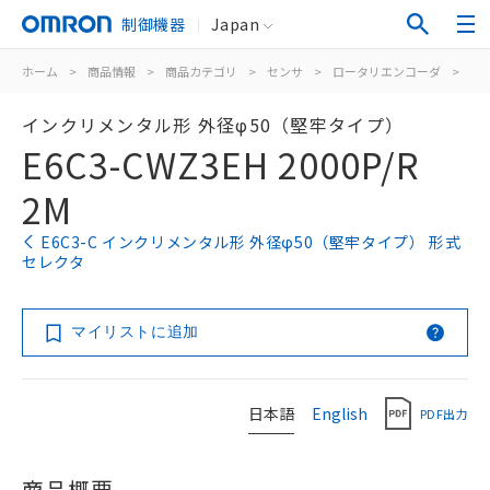
制御機器
Japan
ホーム
>
商品情報
>
商品カテゴリ
>
センサ
>
ロータリエンコーダ
>
イ
インクリメンタル形 外径φ50（堅牢タイプ）
E6C3-CWZ3EH 2000P/R
2M
E6C3-C インクリメンタル形 外径φ50（堅牢タイプ） 形式
セレクタ
マイリストに追加
日本語
English
PDF出力
商品概要