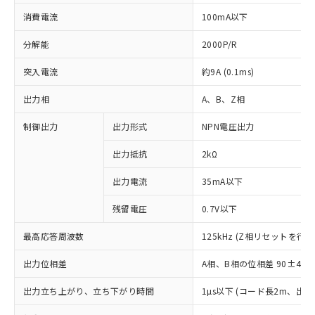
消費電流
100mA以下
分解能
2000P/R
突入電流
約9A (0.1ms)
出力相
A、B、Z相
制御出力
出力形式
NPN電圧出力
出力抵抗
2kΩ
出力電流
35mA以下
残留電圧
0.7V以下
最高応答周波数
125kHz (Z相リセットを行う
出力位相差
A相、B相の位相差 90±45°(1
※1 対応状況
出力立ち上がり、立ち下がり時間
1µs以下 (コード長2m、出力