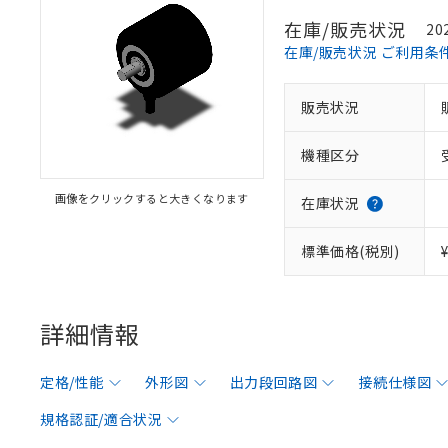
在庫/販売状況
20
在庫/販売状況 ご利用条
販売状況
機種区分
画像をクリックすると大きくなります
在庫状況
標準価格(税別)
詳細情報
定格/性能
外形図
出力段回路図
接続仕様図
規格認証/適合状況