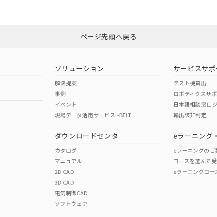
みください。
N/A
N/A
非含有証明書
※3
ページ先頭へ戻る
ダウンロードはこちら
型式承認
NK型式承認
ABS型式承認
韓国
（日本
（アメリカ
ソリューション
サービスサポ
舶規格）
船舶規格）
船舶規格）
解決提案
テスト機貸出
事例
ロボティクスサ
No
No
イベント
日本語相談窓口
現場データ活用サービスi-BELT
輸出該非判定
I)
PBBs
PBDEs
DBP
ダウンロードセンタ
eラーニング
この製品の規格認証/適合
その他の認証はこちらのページからご
カタログ
eラーニングのご
マニュアル
コースを選んで受
O
O
O
2D CAD
eラーニングコー
3D CAD
電気制御CAD
在庫等で未対応品が混在する可能性があります。
ソフトウェア
問い合わせください。