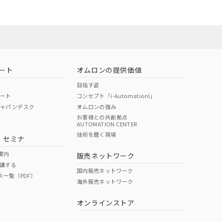
ート
オムロンの提供価値
目指す姿
ポート
コンセプト「i-Automation!」
ジャパンデスク
オムロンの強み
お客様との共創拠点
AUTOMATION CENTER
DIBP
BBP
DEHP
環境保護
技術を磨く現場
・セミナ
状況ページへ
使用期限
検索ください
案内
販売ネットワーク
講する
O
O
O
10
国内販売ネットワーク
ス一覧（PDF）
海外販売ネットワーク
オンラインストア