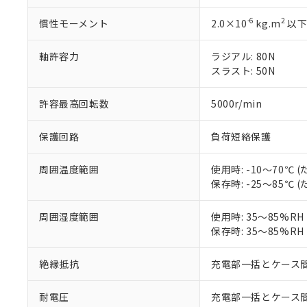
当社は、これ
「－」：未確認で
鉛(Pb) 1000ppm以下、
くものです。
う）を輸出ま
記
説明
六価クロム(Cr(Ⅵ)) 1
-6
2
慣性モーメント
2.0×10
kg.m
以
当社制御機器
などの必要な
フタル酸ビス(2-エチルヘ
号
*中国RoHS10物質の基準値 
ル（DBP） 1000ppm
在庫状況およ
当社は規制貨
Pb(鉛) :1000ppm、 Hg
但し、RoHS指令で産
軸許容力
ラジアル: 80N
のであり、閲
ます。
Cr(Ⅵ)(六価クロム) : 
フタル酸エステル類の４
○
一定数以
DBP(フタル酸ジブチル) :
スラスト: 50N
い。
当社は貴社製
DEHP(フタル酸ビス(2-エ
正式な納期状
置等に一切使
当社販売員に
※2 対応予定月
△
一定数に
当社は、貴社
許容最高回転数
5000r/min
オムロン制御
また当社は、
※2 環境保護使
在庫状況およ
部品在庫の切り替
たしません。
－
在庫なし
保護回路
負荷短絡保護
す。
「ｅ」：有害物質
機器販売
マイパーツ機
「10」：通常の
周囲温度範囲
使用時: -10～70℃
ている必要が
味します。
空
受注生産
保存時: -25～85℃
お客様が当ウ
※3 非含有証明
「－」：未確認で
白
が、当社の製
さい。
周囲湿度範囲
使用時: 35～85%R
下記の非含有証明
※当社の共同
保存時: 35～85%R
いる法人を指
EU RoHS指令（
51物質の非含有証
絶縁抵抗
充電部一括とケース間: 
※本証明書は発行
また、RoHS指
耐電圧
充電部一括とケース間: AC
混在することから