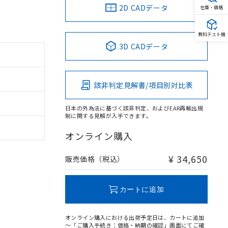
2D CADデータ
在庫・価格
無料テスト機
3D CADデータ
該非判定見解書/項目別対比表
日本の外為法に基づく該非判定、およびEAR再輸出規
制に関する見解が入手できます。
オンライン購入
¥ 34,650
販売価格（税込）
カートに追加
オンライン購入における出荷予定日は、カートに追加
～「ご購入手続き：価格・納期の確認」画面にてご確