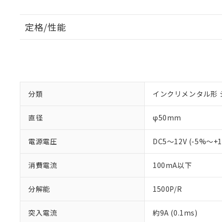
定格/性能
分類
インクリメンタル形 
直径
φ50mm
電源電圧
DC5～12V (-5%～
消費電流
100mA以下
分解能
1500P/R
突入電流
約9A (0.1ms)