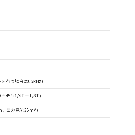
ットを行う場合は65kHz)
 RoHS指令（10物質）の非含有に対応した製品が提供可能な商品です
oHS指令（10物質）の非含有に対応した製品に切り替える予定のある
45°(1/4T±1/8T)
 RoHS指令（10物質）の非含有に非対応の商品で、対応品を出す予
 RoHS指令（10物質）の非含有の対応状況を調査中または確認中の
ンス料など無形物で、有害物質有無と関係のない商品です。
m、出力電流35mA)
○×表
より、非含有部品としていたものが、含有品と判明した場合などやむ
みいただき、同意のうえご利用ください。
下
材料含有率が中国RoHSの基準値以下であることを示します。
下
材料含有率が中国RoHSの基準値を超えていることを示します。
、当社制御機器事業取扱商品の当社在庫状況および標準価格(税抜)
質）：