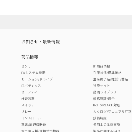
ダウンロードデータをご利用いただく前に、以下を必ずお読
No
No
Yes
対応状況
対応予定月
※1
※2
ソフトウェアの使用条件
対応済み
LR型式承認
DNV型式承認
BV型式承認
KR
（イギリス
（ノルウェー
（フランス
（
お知らせ・最新情報
中国 RoHS
注意事項・凡例
船舶規格）
船舶規格）
船舶規格）
船
商品情報
No
No
No
No
中国 RoHS表
※1 ※2
センサ
新商品情報
FAシステム機器
在庫状況/標準価格
Pb
Hg
Cd
Cr(V
モーション/ドライブ
生産終了品/推奨代替品
ロボティクス
特設サイト
セーフティ
動画ライブラリ
検査装置
規格認証/適合
X
O
O
O
スイッチ
RoHS/REACH対応
リレー
カタログ/マニュアル訂正
コントロール
技術解説
"対応済み"や非含有の記載がされた商品であっても、流通
電源/周辺機器他
使用上の注意事項
非含有品が必要な際は、弊社営業部門もしくは販売店へお
省エネ支援/環境対策機器
製品に関するFAQ