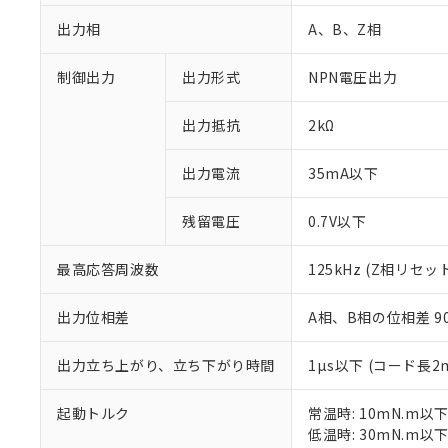
出力相
A、B、Z相
制御出力
出力形式
NPN電圧出力
出力抵抗
2kΩ
出力電流
35mA以下
残留電圧
0.7V以下
※1 対応状況
最高応答周波数
125kHz (Z相リセ
対応済み：EU
対応予定：EU R
出力位相差
A相、B相の位相差 90±
対応予定なし：EU
調査・確認中：EU
ご利用条件
非該当品：ライセ
出力立ち上がり、立ち下がり時間
1µs以下 (コード長2
※1 中国RoHS
仕入先様の事情に
があります。
以下の条件をお読
起動トルク
常温時: 10mN.m以
「○」：最大均質
低温時: 30mN.m以
「×」：最大均質
本サービスは
*EU RoHS指令（10物