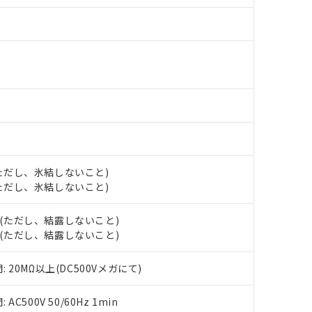
ら貴社製品のうち、外国為替および外国貿易法に定める商品（以下｢
す。当社販売部門へお問い合わせください。
 水銀(Hg) 1000ppm以下、 カドミウム(Cd) 100ppm以下、
たは国外への提供する場合は、日本国政府の輸出許可(または役務取
000ppm以下、ポリ臭化ビフェニル類(PBB) 1000ppm以下、ポリ臭化ジフェニルエーテル類(P
下
事業取扱商品の中には、本サービスの対象外となる商品もあること
手続きをとります。
キシル) (DEHP)(別名：DOP) 1000ppm以下、フタル酸ブチルベンジル（BBP） 100
(GB/T26572)：
以下、フタル酸ジイソブチル (DIBP) 1000ppm以下
び標準価格照会結果は、記載している更新日時点での社内データに
物を破棄する場合は、完全に破砕するなど、違法に輸出されないよ
(水銀) : 1000ppm、 Cd(カドミウム) : 100ppm、
業用監視および制御機器に対する適用除外項目は除く。
覧された時点での実際の在庫および標準価格とは異なる場合がある
1000ppm、 PBBs(ポリ臭化ビフェニル類) : 1000ppm、 PBDEs(ポリ臭化ジフェニルエーテル類
物質については閾値を超える意図的な使用がないことを確認しています。
上の在庫あり
 1000ppm、 DIBP(フタル酸ジイソブチル) : 1000ppm、 BBP(フタル酸ブチルベンジル) :
品を、核兵器、ミサイル、化学兵器、生物兵器またはその他武器並
チルヘキシル)) : 1000ppm
況および標準価格はお客様のお取引先、またはお客様担当のオムロ
用いたしません。
ご相談ください。
は満たないが在庫あり
製品を第三者に販売する場合は、上記1、2および3の内容を当該第
機器販売店や当社販売拠点は「
販売ネットワーク
」をご確認くだ
販売先および販売に係わる関係者が違法に輸出するおそれがある場
用期限
び標準価格結果を当社の事前の承諾なく第三者に漏洩または開示し
え状況などにより、予定月が前後することがあります。
(最新の在庫状況については、お客様のお取引先、またはお客様担当
（10物質）のすべてが基準値以下であることを示します。
店・当社販売員にご確認ください)
能（部品リスト作成サービス）をご利用いただくには、I-Webメン
使用状況下において有害物質が外部に漏えいし、環境に深刻な影響を
 (ただし、氷結しないこと)
あります。
機種、また在庫状況の情報を公開していない機種
 (ただし、氷結しないこと)
ェブサイト上で当社にご登録された部品リストについて、当社およ
書ダウンロード
す。当社販売部門へお問い合わせください。
品・サービスに関するお客様との取引・商談に必要な範囲で利用す
合意する
キャンセル
H (ただし、結露しないこと)
書をダウンロードすることができます。
利用者とは、
"個人情報の共同利用に関して"
の「1.共同利用者の
H (ただし、結露しないこと)
します。
10物質）の非含有証明書
明書（当社基準）
20MΩ以上(DC500Vメガにて)
日時点で非含有を証明するもので、過去に遡って非含有を証明するも
令のフタル酸エステル類４物質の対応では、対応完了までの期間は出
500V 50/60Hz 1min
備考欄に対応日を記載しておりました。