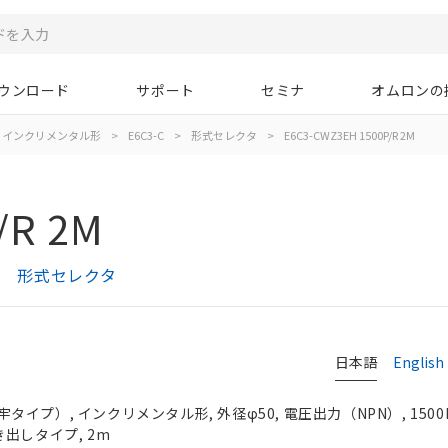
ウンロード
サポート
セミナ
オムロンの
インクリメンタル形
>
E6C3-C
>
形式セレクタ
>
E6C3-CWZ3EH 1500P/R 2M
/R 2M
プ） 形式セレクタ
日本語
English
プ）, インクリメンタル形, 外径φ50, 電圧出力（NPN）, 1500P/
引き出しタイプ, 2m