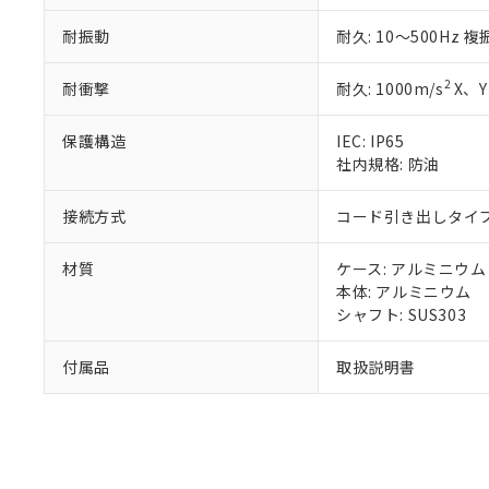
既に当社にて対応
耐振動
耐久: 10～500Hz 
り割愛しておりま
2
耐衝撃
耐久: 1000m/s
X、Y
保護構造
IEC: IP65
社内規格: 防油
接続方式
コード引き出しタイプ 
材質
ケース: アルミニウム
本体: アルミニウム
シャフト: SUS303
付属品
取扱説明書