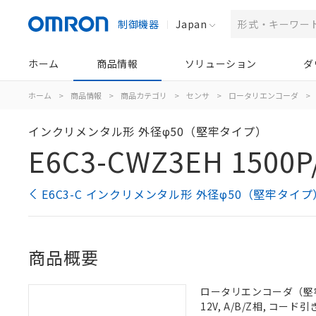
制御機器
Japan
ホーム
商品情報
ソリューション
ダ
ホーム
>
商品情報
>
商品カテゴリ
>
センサ
>
ロータリエンコーダ
>
インクリメンタル形 外径φ50（堅牢タイプ）
E6C3-CWZ3EH 1500P
E6C3-C インクリメンタル形 外径φ50（堅牢タイ
商品概要
ロータリエンコーダ（堅牢タイ
12V, A/B/Z相, コード