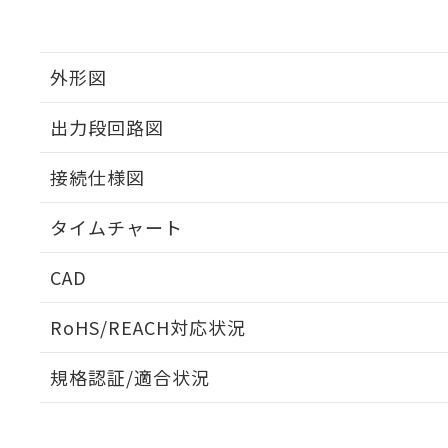
外形図
出力段回路図
接続仕様図
タイムチャート
CAD
ログイン/会員登録いただくと、CADデータをダウンロ
RoHS/REACH対応状況
規格認証/適合状況
EU RoHS
注意事項・凡例
UL認証
CSA認証
CEマーキング