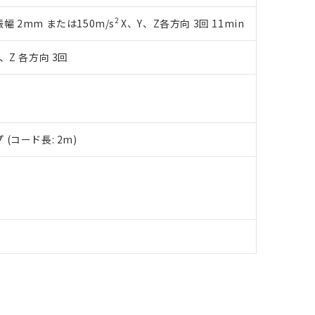
品への在庫切替を完了していることから、特段のことがない限り、20
2
複振幅 2mm または150m/s
X、Y、Z各方向 3回 11min
す。
、Z 各方向 3回
(コード長: 2m)