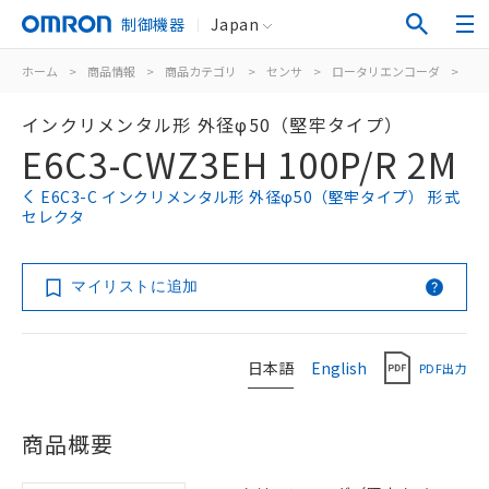
制御機器
Japan
ホーム
>
商品情報
>
商品カテゴリ
>
センサ
>
ロータリエンコーダ
>
イ
インクリメンタル形 外径φ50（堅牢タイプ）
E6C3-CWZ3EH 100P/R 2M
E6C3-C インクリメンタル形 外径φ50（堅牢タイプ） 形式
セレクタ
マイリストに追加
日本語
English
PDF出力
商品概要