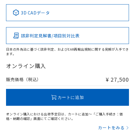
中国 RoHS表
※1 ※2
3D CADデータ
この製品の規格認証/適合状況ページへ
Pb
Hg
Cd
Cr(VI)
その他の認証はこちらのページからご検索ください
該非判定見解書/項目別対比表
X
O
O
O
日本の外為法に基づく該非判定、およびEAR再輸出規制に関する見解が入手でき
ます。
"対応済み"や非含有の記載がされた商品であっても、流通
在庫等で未対応品が混在する可能性があります。
オンライン購入
非含有品が必要な際は、弊社営業部門もしくは販売店へお
問い合わせください。
¥ 27,500
販売価格（税込）
この製品のRoHS/REACH対応状況ページへ
カートに追加
オンライン購入における出荷予定日は、カートに追加～「ご購入手続き：価
格・納期の確認」画面にてご確認ください。
カートをみる