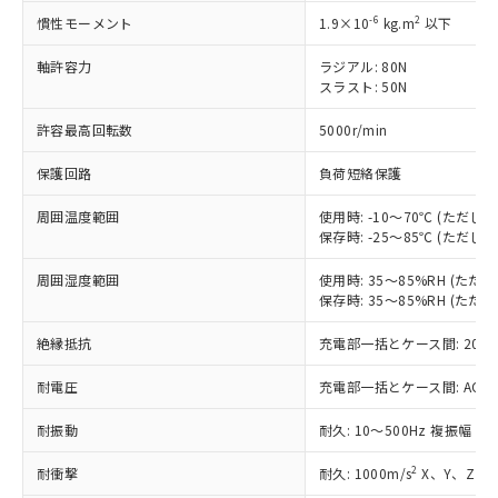
非含有に対応した製品が提供可能な商品で
-6
2
す。
慣性モーメント
1.9×10
kg.m
以下
対応予定：EU RoHS指令（10物質）の非含
ご利用条件
軸許容力
ラジアル: 80N
有に対応した製品に切り替える予定のある
スラスト: 50N
商品です。
対応予定なし：EU RoHS指令（10物質）の
許容最高回転数
5000r/min
以下の条件をお読みいただき、同意のうえ
非含有に非対応の商品で、対応品を出す予
ご利用ください。
定はありません。
保護回路
負荷短絡保護
調査・確認中：EU RoHS指令（10物質）の
本サービスは、当社制御機器事業取扱
※1 中国RoHS○×表
非含有の対応状況を調査中または確認中の
周囲温度範囲
使用時: -10～70℃ (ただ
商品の当社在庫状況および標準価格
商品です。
保存時: -25～85℃ (ただ
(税抜)を提供させていただくもので
「○」：最大均質材料含有率が中国RoHSの
非該当品：ライセンス料など無形物で、有
す。
基準値以下であることを示します。
害物質有無と関係のない商品です。
周囲湿度範囲
使用時: 35～85%RH (た
当社制御機器事業取扱商品の中には、
「×」：最大均質材料含有率が中国RoHSの
保存時: 35～85%RH (た
仕入先様の事情により、非含有部品として
本サービスの対象外となる商品もある
基準値を超えていることを示します。
いたものが、含有品と判明した場合などや
当社は、これら貴社製品のうち、外国
ことをご了承ください。
絶縁抵抗
充電部一括とケース間: 20MΩ
「－」：未確認です。当社販売部門へお問
むを得ず変更することがあります。
為替および外国貿易法に定める商品
在庫状況および標準価格照会結果は、
い合わせください。
（以下｢規制貨物等」という）を輸出
記載している更新日時点での社内デー
耐電圧
充電部一括とケース間: AC500V 
*EU RoHS指令（10物質）：
または国外への提供する場合は、日本
記
タに基づき作成されるものであり、閲
説明
鉛(Pb) 1000ppm以下、 水銀(Hg) 1000ppm以下、 カド
*中国RoHS10物質の基準値 (GB/T26572)：
国政府の輸出許可(または役務取引許
耐振動
耐久: 10～500Hz 複振幅 2
号
覧された時点での実際の在庫および標
ミウム(Cd) 100ppm以下、
Pb(鉛) :1000ppm、 Hg(水銀) : 1000ppm、 Cd(カドミウ
可)を取得するなどの必要な手続きを
六価クロム(Cr(Ⅵ)) 1000ppm以下、ポリ臭化ビフェニル
ム) : 100ppm、
準価格とは異なる場合があることをご
類(PBB) 1000ppm以下、ポリ臭化ジフェニルエーテル類
Cr(Ⅵ)(六価クロム) : 1000ppm、 PBBs(ポリ臭化ビフェ
とります。
2
耐衝撃
耐久: 1000m/s
X、Y、Z 各
了承ください。
(PBDE) 1000ppm以下、フタル酸ビス(2-エチルヘキシ
○
一定数以上の在庫あり
ニル類) : 1000ppm、 PBDEs(ポリ臭化ジフェニルエーテ
当社は規制貨物を破棄する場合は、完
ル) (DEHP)(別名：DOP) 1000ppm以下、フタル酸ブチ