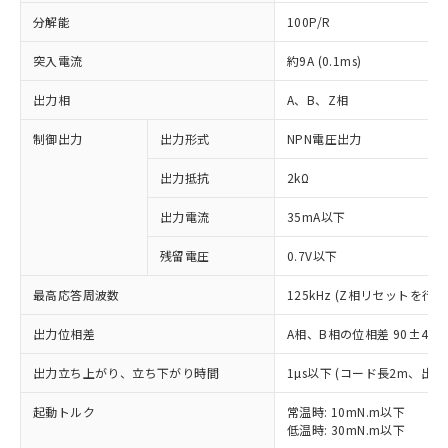
分解能
100P/R
突入電流
約9A (0.1ms)
出力相
A、B、Z相
制御出力
出力形式
NPN電圧出力
出力抵抗
2kΩ
出力電流
35mA以下
残留電圧
0.7V以下
最高応答周波数
125kHz (Z相リセットを行う
出力位相差
A相、B相の位相差 90±45°(1
出力立ち上がり、立ち下がり時間
1µs以下 (コード長2m、出力
※1 対応状況
起動トルク
常温時: 10mN.m以下
対応済み：EU RoHS指令（10物質）の
低温時: 30mN.m以下