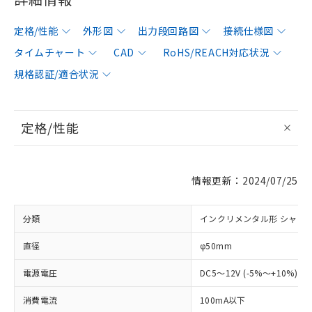
定格/性能
外形図
出力段回路図
接続仕様図
タイムチャート
CAD
RoHS/REACH対応状況
規格認証/適合状況
定格/性能
情報更新：2024/07/25
分類
インクリメンタル形 シャフ
直径
φ50mm
電源電圧
DC5～12V (-5%～+10%) 
消費電流
100mA以下