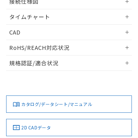
接続仕様図
※本証明書は発行日時点で非含有を証明す
用者の範囲」に記載されている法人を
るもので、過去に遡って非含有を証明する
指します。
情報更新：2024/07/25
タイムチャート
ものではありません。
また、RoHS指令のフタル酸エステル類４
情報更新：2024/07/25
物質の対応では、対応完了までの期間は出
CAD
荷製品に未対応品が混在することから備考
欄に対応日を記載しておりました。
ログイン/会員登録いただくと、CADデータをダウンロー
RoHS/REACH対応状況
既に当社にて対応品への在庫切替を完了
ドすることができます。
していることから、特段のことがない限
情報更新：2026/7/29
り、2022年1月12日より割愛しておりま
規格認証/適合状況
す。
ログイン/会員登録
EU RoHS
注意事項・凡例
UL認証
CSA認証
CEマーキング
No
No
Yes
対応状況
対応予定月
※1
※2
ダウンロードデータをご利用いただく前に、以下を必ずお読
みください。
カタログ/データシート/マニュアル
対応済み
ソフトウェアの使用条件
LR型式承認
DNV型式承認
BV型式承認
KR型式承
（イギリス
（ノルウェー
（フランス
（韓国
船舶規格）
船舶規格）
船舶規格）
船舶規格
中国 RoHS
注意事項・凡例
2D CADデータ
No
No
No
No