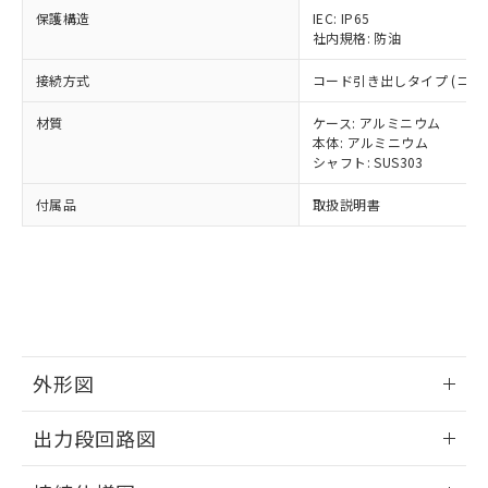
正式な納期状況および標準価格はお客
ル類) : 1000ppm、
ルベンジル（BBP） 1000ppm以下、フタル酸ジブチル
保護構造
IEC: IP65
全に破砕するなど、違法に輸出されな
DBP(フタル酸ジブチル) : 1000ppm、 DIBP(フタル酸ジ
様のお取引先、またはお客様担当のオ
（DBP） 1000ppm以下、フタル酸ジイソブチル
イソブチル) : 1000ppm、 BBP(フタル酸ブチルベンジ
社内規格: 防油
△
一定数には満たないが在庫あり
いよう必要な手段を講じます。
ムロン制御機器販売店・当社販売員に
(DIBP) 1000ppm以下
ル) : 1000ppm、
当社は貴社製品を、核兵器、ミサイ
但し、RoHS指令で産業用監視および制御機器に対する
DEHP(フタル酸ビス(2-エチルヘキシル)) : 1000ppm
ご相談ください。
接続方式
コード引き出しタイプ (コード
適用除外項目は除く。
ル、化学兵器、生物兵器またはその他
－
在庫なし(最新の在庫状況につ
オムロン制御機器販売店や当社販売拠
フタル酸エステル類の４物質については閾値を超える意
武器並びにこれらの製造装置等に一切
いては、お客様のお取引先、ま
図的な使用がないことを確認しています。
点は「
販売ネットワーク
」をご確認
材質
ケース: アルミニウム
※2 環境保護使用期限
使用いたしません。
たはお客様担当のオムロン制御
ください。
本体: アルミニウム
当社は、貴社製品を第三者に販売する
機器販売店・当社販売員にご確
シャフト: SUS303
在庫状況および標準価格結果を当社の
※2 対応予定月
「ｅ」：有害物質（10物質）のすべてが基
場合は、上記1、2および3の内容を当
認ください)
事前の承諾なく第三者に漏洩または開
準値以下であることを示します。
該第三者に通知します。また当社は、
付属品
取扱説明書
示しないようお願いします。
部品在庫の切り替え状況などにより、予定
「10」：通常の使用状況下において有害物
販売先および販売に係わる関係者が違
マイパーツ機能（部品リスト作成サー
空
受注生産機種、また在庫状況の
月が前後することがあります。
質が外部に漏えいし、環境に深刻な影響を
法に輸出するおそれがある場合は、取
ビス）をご利用いただくには、I-Web
白
情報を公開していない機種
及ぼさない年数を意味します。
り引きをいたしません。
メンバーズにご登録されている必要が
「－」：未確認です。当社販売部門へお問
あります。
い合わせください。
お客様が当ウェブサイト上で当社にご
※3 非含有証明書ダウンロード
登録された部品リストについて、当社
および当社の共同利用者が、当社の製
外形図
下記の非含有証明書をダウンロードするこ
品・サービスに関するお客様との取
とができます。
合意する
キャンセル
引・商談に必要な範囲で利用すること
情報更新：2024/07/25
出力段回路図
をご了承ください。
EU RoHS指令（10物質）の非含有証明書
※当社の共同利用者とは、
"個人情報
51物質の非含有証明書（当社基準）
情報更新：2024/07/25
の共同利用に関して"
の「1.共同利