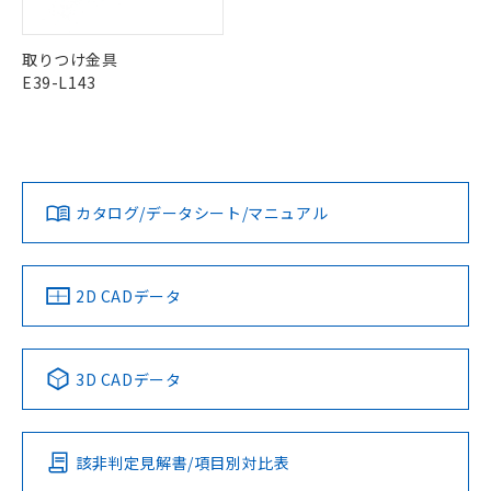
お客様が当ウェブサイト上で当社にご
中国 RoHS表
※1 ※2
※3 非含有証明書ダウンロード
登録された部品リストについて、当社
この製品の規格認証/適合状況ページへ
Pb
Hg
Cd
Cr(VI)
および当社の共同利用者が、当社の製
取りつけ金具
下記の非含有証明書をダウンロードするこ
その他の認証はこちらのページからご検索ください
品・サービスに関するお客様との取
E39-L143
とができます。
合意する
キャンセル
引・商談に必要な範囲で利用すること
X
O
O
O
をご了承ください。
EU RoHS指令（10物質）の非含有証明書
※当社の共同利用者とは、
"個人情報
51物質の非含有証明書（当社基準）
の共同利用に関して"
の「1.共同利
※本証明書は発行日時点で非含有を証明す
"対応済み"や非含有の記載がされた商品であっても、流通
用者の範囲」に記載されている法人を
るもので、過去に遡って非含有を証明する
在庫等で未対応品が混在する可能性があります。
指します。
カタログ/データシート/マニュアル
ものではありません。
非含有品が必要な際は、弊社営業部門もしくは販売店へお
また、RoHS指令のフタル酸エステル類４
問い合わせください。
物質の対応では、対応完了までの期間は出
荷製品に未対応品が混在することから備考
2D CADデータ
この製品のRoHS/REACH対応状況ページへ
欄に対応日を記載しておりました。
既に当社にて対応品への在庫切替を完了
していることから、特段のことがない限
3D CADデータ
り、2022年1月12日より割愛しておりま
す。
該非判定見解書/項目別対比表