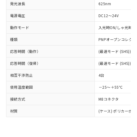
発光波長
625nm
電源電圧
DC12～24V
※1 対応状況
動作モード
入光時ON/しゃ光時O
種類
PNPオープンコレクタ
対応済み：EU RoHS指令（10物質）の
非含有に対応した製品が提供可能な商品で
応答時間（動作）
(最速モード (SHS)) 50
す。
対応予定：EU RoHS指令（10物質）の非含
応答時間（復帰）
(最速モード (SHS)) 50
ご利用条件
有に対応した製品に切り替える予定のある
商品です。
相互干渉防止
4台
対応予定なし：EU RoHS指令（10物質）の
以下の条件をお読みいただき、同意のうえ
非含有に非対応の商品で、対応品を出す予
使用温度範囲
－25～＋55℃
ご利用ください。
定はありません。
調査・確認中：EU RoHS指令（10物質）の
接続方式
M8コネクタ
本サービスは、当社制御機器事業取扱
※1 中国RoHS○×表
非含有の対応状況を調査中または確認中の
商品の当社在庫状況および標準価格
商品です。
材質
(ケース) ポリカーボネー
(税抜)を提供させていただくもので
「○」：最大均質材料含有率が中国RoHSの
非該当品：ライセンス料など無形物で、有
す。
基準値以下であることを示します。
害物質有無と関係のない商品です。
当社制御機器事業取扱商品の中には、
「×」：最大均質材料含有率が中国RoHSの
仕入先様の事情により、非含有部品として
本サービスの対象外となる商品もある
基準値を超えていることを示します。
いたものが、含有品と判明した場合などや