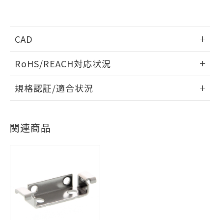
当社は、これら貴社製品のうち、外国
ことをご了承ください。
「－」：未確認です。当社販売部門へお問
むを得ず変更することがあります。
為替および外国貿易法に定める商品
在庫状況および標準価格照会結果は、
い合わせください。
（以下｢規制貨物等」という）を輸出
記載している更新日時点での社内デー
*EU RoHS指令（10物質）：
または国外への提供する場合は、日本
記
タに基づき作成されるものであり、閲
説明
CAD
鉛(Pb) 1000ppm以下、 水銀(Hg) 1000ppm以下、 カド
*中国RoHS10物質の基準値 (GB/T26572)：
国政府の輸出許可(または役務取引許
号
覧された時点での実際の在庫および標
ミウム(Cd) 100ppm以下、
Pb(鉛) :1000ppm、 Hg(水銀) : 1000ppm、 Cd(カドミウ
可)を取得するなどの必要な手続きを
六価クロム(Cr(Ⅵ)) 1000ppm以下、ポリ臭化ビフェニル
ム) : 100ppm、
準価格とは異なる場合があることをご
情報更新：2026/2/2
類(PBB) 1000ppm以下、ポリ臭化ジフェニルエーテル類
RoHS/REACH対応状況
Cr(Ⅵ)(六価クロム) : 1000ppm、 PBBs(ポリ臭化ビフェ
とります。
了承ください。
(PBDE) 1000ppm以下、フタル酸ビス(2-エチルヘキシ
○
一定数以上の在庫あり
ニル類) : 1000ppm、 PBDEs(ポリ臭化ジフェニルエーテ
当社は規制貨物を破棄する場合は、完
ル) (DEHP)(別名：DOP) 1000ppm以下、フタル酸ブチ
正式な納期状況および標準価格はお客
ル類) : 1000ppm、
ログイン/会員登録いただくと、CADデータをダウンロー
情報更新：2026/7/29
ルベンジル（BBP） 1000ppm以下、フタル酸ジブチル
全に破砕するなど、違法に輸出されな
DBP(フタル酸ジブチル) : 1000ppm、 DIBP(フタル酸ジ
規格認証/適合状況
様のお取引先、またはお客様担当のオ
ドすることができます。
（DBP） 1000ppm以下、フタル酸ジイソブチル
イソブチル) : 1000ppm、 BBP(フタル酸ブチルベンジ
△
一定数には満たないが在庫あり
いよう必要な手段を講じます。
ムロン制御機器販売店・当社販売員に
(DIBP) 1000ppm以下
ル) : 1000ppm、
EU RoHS
注意事項・凡例
当社は貴社製品を、核兵器、ミサイ
但し、RoHS指令で産業用監視および制御機器に対する
DEHP(フタル酸ビス(2-エチルヘキシル)) : 1000ppm
ご相談ください。
UL認証
CSA認証
CEマーキング
適用除外項目は除く。
ル、化学兵器、生物兵器またはその他
－
在庫なし(最新の在庫状況につ
オムロン制御機器販売店や当社販売拠
フタル酸エステル類の４物質については閾値を超える意
ログイン/会員登録
武器並びにこれらの製造装置等に一切
関連商品
いては、お客様のお取引先、ま
図的な使用がないことを確認しています。
点は「
販売ネットワーク
」をご確認
No
No
Yes
※2 環境保護使用期限
対応状況
対応予定月
使用いたしません。
※1
※2
たはお客様担当のオムロン制御
ください。
当社は、貴社製品を第三者に販売する
機器販売店・当社販売員にご確
在庫状況および標準価格結果を当社の
※2 対応予定月
「ｅ」：有害物質（10物質）のすべてが基
対応済み
場合は、上記1、2および3の内容を当
認ください)
事前の承諾なく第三者に漏洩または開
ダウンロードデータをご利用いただく前に、以下を必ずお読
準値以下であることを示します。
該第三者に通知します。また当社は、
示しないようお願いします。
LR型式承認
DNV型式承認
BV型式承認
KR型式承
みください。
部品在庫の切り替え状況などにより、予定
「10」：通常の使用状況下において有害物
販売先および販売に係わる関係者が違
（イギリス
（ノルウェー
（フランス
（韓国
マイパーツ機能（部品リスト作成サー
空
受注生産機種、また在庫状況の
ソフトウェアの使用条件
月が前後することがあります。
質が外部に漏えいし、環境に深刻な影響を
法に輸出するおそれがある場合は、取
船舶規格）
船舶規格）
船舶規格）
船舶規格
中国 RoHS
注意事項・凡例
ビス）をご利用いただくには、I-Web
白
情報を公開していない機種
及ぼさない年数を意味します。
り引きをいたしません。
メンバーズにご登録されている必要が
「－」：未確認です。当社販売部門へお問
No
No
No
No
あります。
い合わせください。