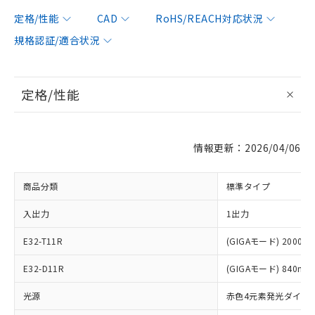
定格/性能
CAD
RoHS/REACH対応状況
規格認証/適合状況
定格/性能
情報更新：2026/04/06
商品分類
標準タイプ
入出力
1出力
E32-T11R
(GIGAモード) 2000m
E32-D11R
(GIGAモード) 840mm
光源
赤色4元素発光ダイオ