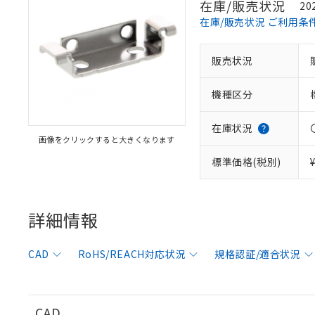
在庫/販売状況
20
在庫/販売状況 ご利用条
販売状況
※1 対応状況
機種区分
対応済み：EU
対応予定：EU R
対応予定なし：EU
在庫状況
画像をクリックすると大きくなります
調査・確認中：EU
ご利用条件
非該当品：ライセ
標準価格(税別)
※1 中国RoHS
仕入先様の事情に
があります。
以下の条件をお読
「○」：最大均質
「×」：最大均質
詳細情報
本サービスは
当社は、これ
*EU RoHS指令（10物
「－」：未確認で
鉛(Pb) 1000ppm以下、
くものです。
う）を輸出ま
記
説明
六価クロム(Cr(Ⅵ)) 1
当社制御機器
などの必要な
フタル酸ビス(2-エチルヘ
号
CAD
RoHS/REACH対応状況
規格認証/適合状況
*中国RoHS10物質の基準値 
ル（DBP） 1000ppm
在庫状況およ
当社は規制貨
Pb(鉛) :1000ppm、 Hg
但し、RoHS指令で産
のであり、閲
ます。
Cr(Ⅵ)(六価クロム) : 
フタル酸エステル類の４
○
一定数以
DBP(フタル酸ジブチル) :
い。
当社は貴社製
DEHP(フタル酸ビス(2-エ
正式な納期状
置等に一切使
CAD