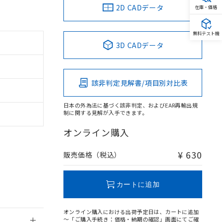
2D CADデータ
在庫・価格
無料テスト機
3D CADデータ
。
商品です。
該非判定見解書/項目別対比表
定はありません。
商品です。
日本の外為法に基づく該非判定、およびEAR再輸出規
制に関する見解が入手できます。
を得ず変更すること
オンライン購入
を提供させていただ
規制貨物等」とい
¥ 630
販売価格（税込）
引許可)を取得する
BDE) 1000ppm以下、
をご了承ください。
0ppm以下、フタル酸ジブチ
基づき作成されるも
う必要な手段を講じ
カートに追加
ことをご了承くださ
) : 1000ppm、
 1000ppm、
びにこれらの製造装
オンライン購入における出荷予定日は、カートに追加
ン制御機器販売店・
～「ご購入手続き：価格・納期の確認」画面にてご確