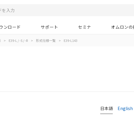
ウンロード
サポート
セミナ
オムロンの
器
>
E39-L / -S / -R
>
形式仕様一覧
>
E39-L143
日本語
English