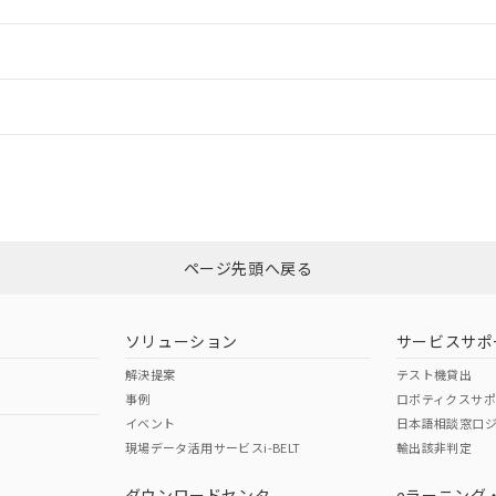
ご相談ください。
は満たないが在庫あり
製品を第三者に販売する場合は、上記1、2および3の内容を当該第
機器販売店や当社販売拠点は「
販売ネットワーク
」をご確認くだ
販売先および販売に係わる関係者が違法に輸出するおそれがある場
用期限
情報更新：
び標準価格結果を当社の事前の承諾なく第三者に漏洩または開示し
え状況などにより、予定月が前後することがあります。
(最新の在庫状況については、お客様のお取引先、またはお客様担当
（10物質）のすべてが基準値以下であることを示します。
店・当社販売員にご確認ください)
ードすることができます。
情報更新：
能（部品リスト作成サービス）をご利用いただくには、I-Webメン
使用状況下において有害物質が外部に漏えいし、環境に深刻な影響を
あります。
機種、また在庫状況の情報を公開していない機種
ェブサイト上で当社にご登録された部品リストについて、当社およ
書ダウンロード
カスタマーサポートセンタ お客様相談室」または貴社担当オムロン営業
す。当社販売部門へお問い合わせください。
ログイン/会員登録
品・サービスに関するお客様との取引・商談に必要な範囲で利用す
合意する
キャンセル
書をダウンロードすることができます。
利用者とは、
"個人情報の共同利用に関して"
の「1.共同利用者の
非含有証明書
※3
します。
10物質）の非含有証明書
みください。
明書（当社基準）
ページ先頭へ戻る
ダウンロードはこちら
日時点で非含有を証明するもので、過去に遡って非含有を証明するも
令のフタル酸エステル類４物質の対応では、対応完了までの期間は出
備考欄に対応日を記載しておりました。
ソリューション
サービスサポ
品への在庫切替を完了していることから、特段のことがない限り、20
解決提案
テスト機貸出
す。
事例
ロボティクスサ
イベント
日本語相談窓口
現場データ活用サービスi-BELT
輸出該非判定
I)
PBBs
PBDEs
DBP
ダウンロードセンタ
eラーニング