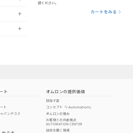
三者に通知します。
認ください。
さい。
合は、取り引きをい
2011/2/14
カートをみる
ないようお願いしま
のオムロン制御
2026/7/29
バーズにご登録され
及ぼさない年数を意
び当社の共同利用者
員または販売店
ることをご了承くだ
範囲」に記載されて
お問い合わせ
のではありません。
荷製品に未対応品が
ート
オムロンの提供価値
22年1月12日よ
目指す姿
ポート
コンセプト「i-Automation!」
ジャパンデスク
オムロンの強み
お客様との共創拠点
AUTOMATION CENTER
DIBP
BBP
DEHP
環境保護
技術を磨く現場
・セミナ