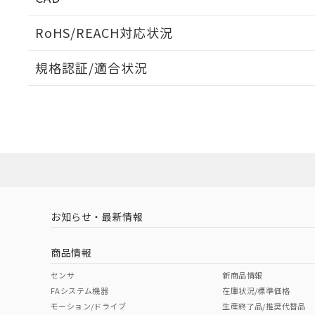
当社販売員に
※2 対応予定月
△
一定数に
当社は、貴社
オムロン制御
また当社は、
※2 環境保護使
RoHS/REACH対応状況
在庫状況およ
部品在庫の切り替
たしません。
－
在庫なし
す。
「ｅ」：有害物質
機器販売
ログイン/会員登録いただくと、CADデータをダウンロ
マイパーツ機
規格認証/適合状況
「10」：通常の
ている必要が
味します。
空
受注生産
EU RoHS
注意事項・凡例
お客様が当ウ
※3 非含有証明
E39-L143についての規格認証/適合状況については、「
「－」：未確認で
白
が、当社の製
にお問い合わせください。
さい。
下記の非含有証明
※当社の共同
対応状況
対応予定月
※1
※2
いる法人を指
EU RoHS指令（
ダウンロードデータをご利用いただく前に、以下を必ずお読
51物質の非含有証
対応済み
ソフトウェアの使用条件
※本証明書は発行
また、RoHS指
混在することから
お知らせ・最新情報
中国 RoHS
注意事項・凡例
既に当社にて対応
り割愛しておりま
商品情報
中国 RoHS表
※1 ※2
センサ
新商品情報
FAシステム機器
在庫状況/標準価格
Pb
Hg
Cd
Cr(V
モーション/ドライブ
生産終了品/推奨代替品