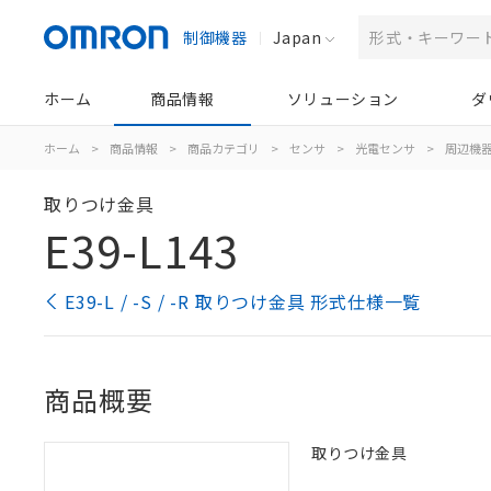
制御機器
Japan
ホーム
商品情報
ソリューション
ダ
ホーム
>
商品情報
>
商品カテゴリ
>
センサ
>
光電センサ
>
周辺機
取りつけ金具
E39-L143
E39-L / -S / -R 取りつけ金具 形式仕様一覧
商品概要
取りつけ金具