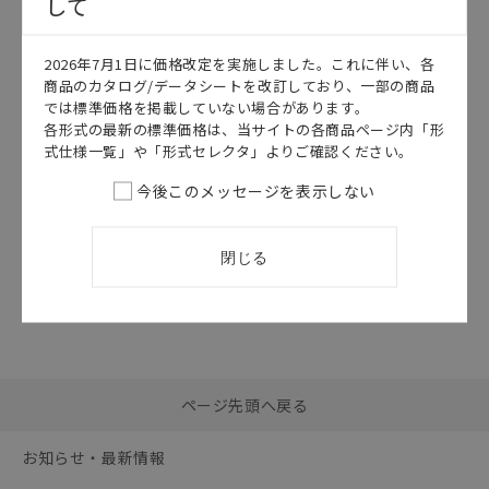
して
このカタログを選択
このカタログを選択
2026年7月1日に価格改定を実施しました。これに伴い、各
カタログ
日本語
カタログ
日本語
商品のカタログ/データシートを改訂しており、一部の商品
SCEA-196K
SCEA-165AU
では標準価格を掲載していない場合があります。
E3X-ZV/MZV カ
ファイバセンサ
各形式の最新の標準価格は、当サイトの各商品ページ内「形
タログ
ベストカタログ
式仕様一覧」や「形式セレクタ」よりご確認ください。
2026/07/01
更新
2026/07/01
更新
今後このメッセージを表示しない
閉じる
選択したファイルを一
0
ページ先頭へ戻る
括ダウンロード
選択可能容量：
0.0
MB /
100
MB
お知らせ・最新情報
リセット