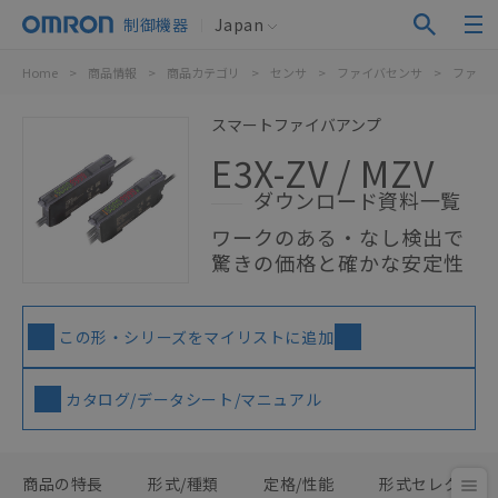
制御機器
Japan
Home
>
商品情報
>
商品カテゴリ
>
センサ
>
ファイバセンサ
>
ファイ
スマートファイバアンプ
E3X-ZV / MZV
ダウンロード資料一覧
ワークのある・なし検出で
驚きの価格と確かな安定性
この形・シリーズをマイリストに追加
カタログ/データシート/マニュアル
商品の特長
形式/種類
定格/性能
形式セレクタ