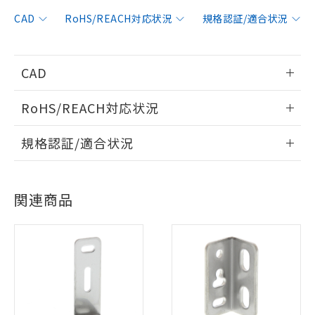
CAD
RoHS/REACH対応状況
規格認証/適合状況
CAD
情報更新：2006/4/1
RoHS/REACH対応状況
ログイン/会員登録いただくと、CADデータをダウンロー
情報更新：2026/7/29
規格認証/適合状況
ドすることができます。
EU RoHS
注意事項・凡例
UL認証
CSA認証
CEマーキング
ログイン/会員登録
関連商品
No
No
Yes
対応状況
対応予定月
※1
※2
対応済み
ダウンロードデータをご利用いただく前に、以下を必ずお読
LR型式承認
DNV型式承認
BV型式承認
KR型式承
みください。
（イギリス
（ノルウェー
（フランス
（韓国
ソフトウェアの使用条件
船舶規格）
船舶規格）
船舶規格）
船舶規格
中国 RoHS
注意事項・凡例
No
No
No
No