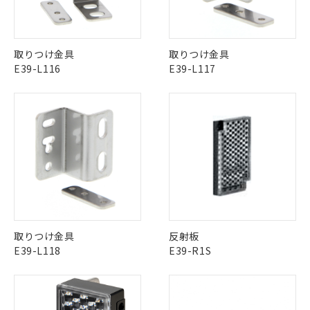
中国 RoHS表
※1 ※2
この製品の規格認証/適合状況ページへ
Pb
Hg
Cd
Cr(VI)
取りつけ金具
取りつけ金具
その他の認証はこちらのページからご検索ください
E39-L116
E39-L117
X
O
O
O
※1 対応状況
"対応済み"や非含有の記載がされた商品であっても、流通
在庫等で未対応品が混在する可能性があります。
対応済み：EU RoHS指令（10物質）の
非含有品が必要な際は、弊社営業部門もしくは販売店へお
非含有に対応した製品が提供可能な商品で
問い合わせください。
す。
対応予定：EU RoHS指令（10物質）の非含
ご利用条件
有に対応した製品に切り替える予定のある
この製品のRoHS/REACH対応状況ページへ
商品です。
取りつけ金具
反射板
対応予定なし：EU RoHS指令（10物質）の
E39-L118
E39-R1S
以下の条件をお読みいただき、同意のうえ
非含有に非対応の商品で、対応品を出す予
ご利用ください。
定はありません。
調査・確認中：EU RoHS指令（10物質）の
本サービスは、当社制御機器事業取扱
※1 中国RoHS○×表
非含有の対応状況を調査中または確認中の
商品の当社在庫状況および標準価格