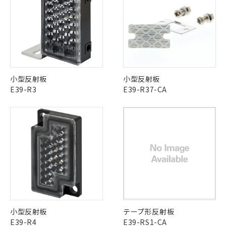
商品です。
(税抜)を提供させていただくもので
「○」：最大均質材料含有率が中国RoHSの
非該当品：ライセンス料など無形物で、有
す。
基準値以下であることを示します。
害物質有無と関係のない商品です。
当社制御機器事業取扱商品の中には、
「×」：最大均質材料含有率が中国RoHSの
仕入先様の事情により、非含有部品として
本サービスの対象外となる商品もある
基準値を超えていることを示します。
いたものが、含有品と判明した場合などや
当社は、これら貴社製品のうち、外国
ことをご了承ください。
「－」：未確認です。当社販売部門へお問
むを得ず変更することがあります。
為替および外国貿易法に定める商品
在庫状況および標準価格照会結果は、
い合わせください。
（以下｢規制貨物等」という）を輸出
記載している更新日時点での社内デー
*EU RoHS指令（10物質）：
または国外への提供する場合は、日本
小型反射板
小型反射板
記
タに基づき作成されるものであり、閲
説明
鉛(Pb) 1000ppm以下、 水銀(Hg) 1000ppm以下、 カド
*中国RoHS10物質の基準値 (GB/T26572)：
国政府の輸出許可(または役務取引許
E39-R3
E39-R37-CA
号
覧された時点での実際の在庫および標
ミウム(Cd) 100ppm以下、
Pb(鉛) :1000ppm、 Hg(水銀) : 1000ppm、 Cd(カドミウ
可)を取得するなどの必要な手続きを
六価クロム(Cr(Ⅵ)) 1000ppm以下、ポリ臭化ビフェニル
ム) : 100ppm、
準価格とは異なる場合があることをご
類(PBB) 1000ppm以下、ポリ臭化ジフェニルエーテル類
Cr(Ⅵ)(六価クロム) : 1000ppm、 PBBs(ポリ臭化ビフェ
とります。
了承ください。
(PBDE) 1000ppm以下、フタル酸ビス(2-エチルヘキシ
○
一定数以上の在庫あり
ニル類) : 1000ppm、 PBDEs(ポリ臭化ジフェニルエーテ
当社は規制貨物を破棄する場合は、完
ル) (DEHP)(別名：DOP) 1000ppm以下、フタル酸ブチ
正式な納期状況および標準価格はお客
ル類) : 1000ppm、
ルベンジル（BBP） 1000ppm以下、フタル酸ジブチル
全に破砕するなど、違法に輸出されな
DBP(フタル酸ジブチル) : 1000ppm、 DIBP(フタル酸ジ
様のお取引先、またはお客様担当のオ
（DBP） 1000ppm以下、フタル酸ジイソブチル
イソブチル) : 1000ppm、 BBP(フタル酸ブチルベンジ
△
一定数には満たないが在庫あり
いよう必要な手段を講じます。
ムロン制御機器販売店・当社販売員に
(DIBP) 1000ppm以下
ル) : 1000ppm、
当社は貴社製品を、核兵器、ミサイ
但し、RoHS指令で産業用監視および制御機器に対する
DEHP(フタル酸ビス(2-エチルヘキシル)) : 1000ppm
ご相談ください。
適用除外項目は除く。
ル、化学兵器、生物兵器またはその他
－
在庫なし(最新の在庫状況につ
オムロン制御機器販売店や当社販売拠
フタル酸エステル類の４物質については閾値を超える意
武器並びにこれらの製造装置等に一切
いては、お客様のお取引先、ま
図的な使用がないことを確認しています。
点は「
販売ネットワーク
」をご確認
※2 環境保護使用期限
使用いたしません。
たはお客様担当のオムロン制御
ください。
当社は、貴社製品を第三者に販売する
機器販売店・当社販売員にご確
在庫状況および標準価格結果を当社の
※2 対応予定月
「ｅ」：有害物質（10物質）のすべてが基
場合は、上記1、2および3の内容を当
認ください)
事前の承諾なく第三者に漏洩または開
小型反射板
テープ形反射板
準値以下であることを示します。
該第三者に通知します。また当社は、
示しないようお願いします。
E39-R4
E39-RS1-CA
部品在庫の切り替え状況などにより、予定
「10」：通常の使用状況下において有害物