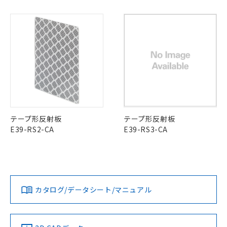
販売先および販売に係わる関係者が違
マイパーツ機能（部品リスト作成サー
空
受注生産機種、また在庫状況の
月が前後することがあります。
質が外部に漏えいし、環境に深刻な影響を
法に輸出するおそれがある場合は、取
ビス）をご利用いただくには、I-Web
白
情報を公開していない機種
及ぼさない年数を意味します。
り引きをいたしません。
メンバーズにご登録されている必要が
「－」：未確認です。当社販売部門へお問
あります。
い合わせください。
お客様が当ウェブサイト上で当社にご
※3 非含有証明書ダウンロード
登録された部品リストについて、当社
および当社の共同利用者が、当社の製
下記の非含有証明書をダウンロードするこ
品・サービスに関するお客様との取
とができます。
合意する
キャンセル
引・商談に必要な範囲で利用すること
をご了承ください。
EU RoHS指令（10物質）の非含有証明書
※当社の共同利用者とは、
"個人情報
51物質の非含有証明書（当社基準）
テープ形反射板
テープ形反射板
の共同利用に関して"
の「1.共同利
※本証明書は発行日時点で非含有を証明す
E39-RS2-CA
E39-RS3-CA
用者の範囲」に記載されている法人を
るもので、過去に遡って非含有を証明する
指します。
ものではありません。
また、RoHS指令のフタル酸エステル類４
物質の対応では、対応完了までの期間は出
荷製品に未対応品が混在することから備考
カタログ/データシート/マニュアル
欄に対応日を記載しておりました。
既に当社にて対応品への在庫切替を完了
していることから、特段のことがない限
り、2022年1月12日より割愛しておりま