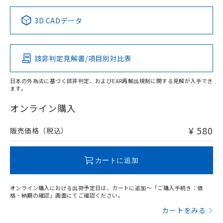
正式な納期状況および標準価格はお客
ル類) : 1000ppm、
ルベンジル（BBP） 1000ppm以下、フタル酸ジブチル
全に破砕するなど、違法に輸出されな
DBP(フタル酸ジブチル) : 1000ppm、 DIBP(フタル酸ジ
様のお取引先、またはお客様担当のオ
中国 RoHS表
※1 ※2
（DBP） 1000ppm以下、フタル酸ジイソブチル
イソブチル) : 1000ppm、 BBP(フタル酸ブチルベンジ
△
一定数には満たないが在庫あり
いよう必要な手段を講じます。
3D CADデータ
ムロン制御機器販売店・当社販売員に
(DIBP) 1000ppm以下
ル) : 1000ppm、
当社は貴社製品を、核兵器、ミサイ
但し、RoHS指令で産業用監視および制御機器に対する
DEHP(フタル酸ビス(2-エチルヘキシル)) : 1000ppm
この製品の規格認証/適合状況ページへ
Pb
ご相談ください。
Hg
Cd
Cr(VI)
適用除外項目は除く。
ル、化学兵器、生物兵器またはその他
－
在庫なし(最新の在庫状況につ
その他の認証はこちらのページからご検索ください
オムロン制御機器販売店や当社販売拠
フタル酸エステル類の４物質については閾値を超える意
武器並びにこれらの製造装置等に一切
いては、お客様のお取引先、ま
図的な使用がないことを確認しています。
点は「
販売ネットワーク
」をご確認
該非判定見解書/項目別対比表
※2 環境保護使用期限
O
使用いたしません。
O
O
O
たはお客様担当のオムロン制御
ください。
当社は、貴社製品を第三者に販売する
機器販売店・当社販売員にご確
在庫状況および標準価格結果を当社の
※2 対応予定月
「ｅ」：有害物質（10物質）のすべてが基
日本の外為法に基づく該非判定、およびEAR再輸出規制に関する見解が入手でき
場合は、上記1、2および3の内容を当
認ください)
事前の承諾なく第三者に漏洩または開
ます。
準値以下であることを示します。
該第三者に通知します。また当社は、
"対応済み"や非含有の記載がされた商品であっても、流通
示しないようお願いします。
部品在庫の切り替え状況などにより、予定
「10」：通常の使用状況下において有害物
販売先および販売に係わる関係者が違
在庫等で未対応品が混在する可能性があります。
マイパーツ機能（部品リスト作成サー
オンライン購入
空
受注生産機種、また在庫状況の
月が前後することがあります。
質が外部に漏えいし、環境に深刻な影響を
法に輸出するおそれがある場合は、取
非含有品が必要な際は、弊社営業部門もしくは販売店へお
ビス）をご利用いただくには、I-Web
白
情報を公開していない機種
及ぼさない年数を意味します。
り引きをいたしません。
問い合わせください。
メンバーズにご登録されている必要が
¥ 580
販売価格（税込）
「－」：未確認です。当社販売部門へお問
あります。
い合わせください。
お客様が当ウェブサイト上で当社にご
この製品のRoHS/REACH対応状況ページへ
※3 非含有証明書ダウンロード
登録された部品リストについて、当社
カートに追加
および当社の共同利用者が、当社の製
下記の非含有証明書をダウンロードするこ
品・サービスに関するお客様との取
とができます。
オンライン購入における出荷予定日は、カートに追加～「ご購入手続き：価
合意する
キャンセル
引・商談に必要な範囲で利用すること
格・納期の確認」画面にてご確認ください。
をご了承ください。
EU RoHS指令（10物質）の非含有証明書
カートをみる
※当社の共同利用者とは、
"個人情報
51物質の非含有証明書（当社基準）
の共同利用に関して"
の「1.共同利