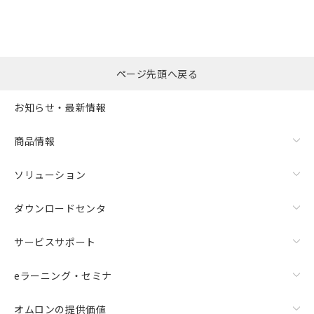
※本証明書は発行日時点で非含有を証明す
用者の範囲」に記載されている法人を
るもので、過去に遡って非含有を証明する
指します。
ものではありません。
また、RoHS指令のフタル酸エステル類４
物質の対応では、対応完了までの期間は出
ページ先頭へ戻る
荷製品に未対応品が混在することから備考
欄に対応日を記載しておりました。
お知らせ・最新情報
既に当社にて対応品への在庫切替を完了
していることから、特段のことがない限
り、2022年1月12日より割愛しておりま
商品情報
す。
ソリューション
ダウンロードセンタ
サービスサポート
eラーニング・セミナ
オムロンの提供価値