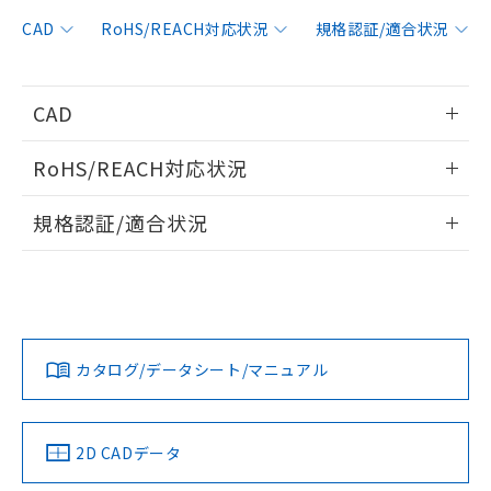
非含有に対応した製品が提供可能な商品で
す。
CAD
RoHS/REACH対応状況
規格認証/適合状況
対応予定：EU RoHS指令（10物質）の非含
ご利用条件
有に対応した製品に切り替える予定のある
商品です。
CAD
対応予定なし：EU RoHS指令（10物質）の
以下の条件をお読みいただき、同意のうえ
非含有に非対応の商品で、対応品を出す予
情報更新：2014/5/7
ご利用ください。
定はありません。
RoHS/REACH対応状況
調査・確認中：EU RoHS指令（10物質）の
本サービスは、当社制御機器事業取扱
ログイン/会員登録いただくと、CADデータをダウンロー
※1 中国RoHS○×表
非含有の対応状況を調査中または確認中の
情報更新：2026/7/29
商品の当社在庫状況および標準価格
規格認証/適合状況
ドすることができます。
商品です。
(税抜)を提供させていただくもので
「○」：最大均質材料含有率が中国RoHSの
非該当品：ライセンス料など無形物で、有
EU RoHS
注意事項・凡例
す。
基準値以下であることを示します。
UL認証
CSA認証
CEマーキング
害物質有無と関係のない商品です。
当社制御機器事業取扱商品の中には、
「×」：最大均質材料含有率が中国RoHSの
仕入先様の事情により、非含有部品として
ログイン/会員登録
本サービスの対象外となる商品もある
No
No
N/A
基準値を超えていることを示します。
いたものが、含有品と判明した場合などや
当社は、これら貴社製品のうち、外国
対応状況
対応予定月
※1
※2
ことをご了承ください。
「－」：未確認です。当社販売部門へお問
むを得ず変更することがあります。
為替および外国貿易法に定める商品
在庫状況および標準価格照会結果は、
い合わせください。
カタログ/データシート/マニュアル
（以下｢規制貨物等」という）を輸出
対応済み
記載している更新日時点での社内デー
ダウンロードデータをご利用いただく前に、以下を必ずお読
*EU RoHS指令（10物質）：
または国外への提供する場合は、日本
記
タに基づき作成されるものであり、閲
説明
LR型式承認
DNV型式承認
BV型式承認
KR型式承
鉛(Pb) 1000ppm以下、 水銀(Hg) 1000ppm以下、 カド
みください。
*中国RoHS10物質の基準値 (GB/T26572)：
国政府の輸出許可(または役務取引許
（イギリス
（ノルウェー
（フランス
（韓国
号
覧された時点での実際の在庫および標
ミウム(Cd) 100ppm以下、
Pb(鉛) :1000ppm、 Hg(水銀) : 1000ppm、 Cd(カドミウ
ソフトウェアの使用条件
可)を取得するなどの必要な手続きを
六価クロム(Cr(Ⅵ)) 1000ppm以下、ポリ臭化ビフェニル
船舶規格）
船舶規格）
船舶規格）
船舶規格
ム) : 100ppm、
中国 RoHS
準価格とは異なる場合があることをご
注意事項・凡例
2D CADデータ
類(PBB) 1000ppm以下、ポリ臭化ジフェニルエーテル類
Cr(Ⅵ)(六価クロム) : 1000ppm、 PBBs(ポリ臭化ビフェ
とります。
了承ください。
(PBDE) 1000ppm以下、フタル酸ビス(2-エチルヘキシ
○
一定数以上の在庫あり
ニル類) : 1000ppm、 PBDEs(ポリ臭化ジフェニルエーテ
No
No
No
No
当社は規制貨物を破棄する場合は、完
ル) (DEHP)(別名：DOP) 1000ppm以下、フタル酸ブチ