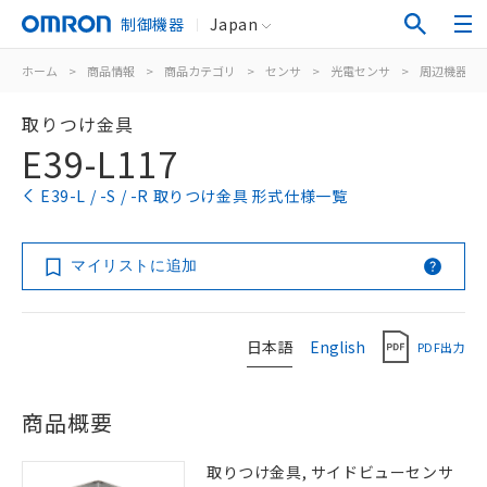
制御機器
Japan
ホーム
>
商品情報
>
商品カテゴリ
>
センサ
>
光電センサ
>
周辺機器
>
取りつけ金具
E39-L117
E39-L / -S / -R 取りつけ金具 形式仕様一覧
マイリストに追加
日本語
English
PDF出力
商品概要
取りつけ金具, サイドビューセンサ