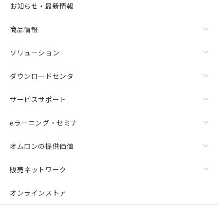
また、RoHS指令のフタル酸エステル類４
お知らせ・最新情報
物質の対応では、対応完了までの期間は出
荷製品に未対応品が混在することから備考
商品情報
欄に対応日を記載しておりました。
既に当社にて対応品への在庫切替を完了
していることから、特段のことがない限
ソリューション
り、2022年1月12日より割愛しておりま
す。
ダウンロードセンタ
サービスサポート
eラーニング・セミナ
オムロンの提供価値
販売ネットワーク
オンラインストア