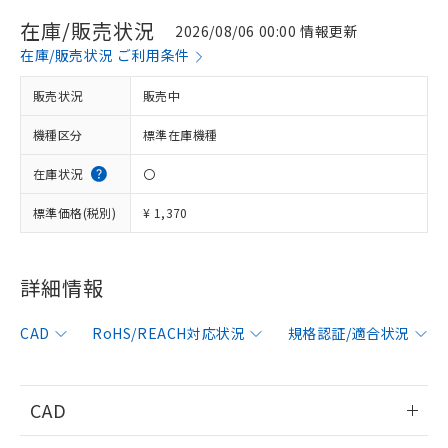
在庫/販売状況
2026/08/06 00:00 情報更新
在庫/販売状況 ご利用条件
販売状況
販売中
機種区分
標準在庫機種
在庫状況
〇
標準価格(税別)
¥ 1,370
詳細情報
※1 対応状況
CAD
RoHS/REACH対応状況
規格認証/適合状況
対応済み：EU RoHS指令（10物質）の
非含有に対応した製品が提供可能な商品で
す。
CAD
対応予定：EU RoHS指令（10物質）の非含
ご利用条件
有に対応した製品に切り替える予定のある
情報更新：2006/4/1