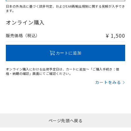
適用除外項目は除く。
ル、化学兵器、生物兵器またはその他
－
在庫なし(最新の在庫状況につ
オムロン制御機器販売店や当社販売拠
フタル酸エステル類の４物質については閾値を超える意
日本の外為法に基づく該非判定、およびEAR再輸出規制に関する見解が入手でき
武器並びにこれらの製造装置等に一切
いては、お客様のお取引先、ま
図的な使用がないことを確認しています。
点は「
販売ネットワーク
」をご確認
ます。
※2 環境保護使用期限
"対応済み"や非含有の記載がされた商品であっても、流通
使用いたしません。
たはお客様担当のオムロン制御
ください。
在庫等で未対応品が混在する可能性があります。
オンライン購入
当社は、貴社製品を第三者に販売する
機器販売店・当社販売員にご確
在庫状況および標準価格結果を当社の
※2 対応予定月
「ｅ」：有害物質（10物質）のすべてが基
非含有品が必要な際は、弊社営業部門もしくは販売店へお
場合は、上記1、2および3の内容を当
認ください)
事前の承諾なく第三者に漏洩または開
準値以下であることを示します。
問い合わせください。
該第三者に通知します。また当社は、
¥ 1,500
販売価格（税込）
示しないようお願いします。
部品在庫の切り替え状況などにより、予定
「10」：通常の使用状況下において有害物
販売先および販売に係わる関係者が違
マイパーツ機能（部品リスト作成サー
空
受注生産機種、また在庫状況の
月が前後することがあります。
質が外部に漏えいし、環境に深刻な影響を
法に輸出するおそれがある場合は、取
ビス）をご利用いただくには、I-Web
白
情報を公開していない機種
この製品のRoHS/REACH対応状況ページへ
及ぼさない年数を意味します。
り引きをいたしません。
カートに追加
メンバーズにご登録されている必要が
「－」：未確認です。当社販売部門へお問
あります。
い合わせください。
お客様が当ウェブサイト上で当社にご
オンライン購入における出荷予定日は、カートに追加～「ご購入手続き：価
※3 非含有証明書ダウンロード
登録された部品リストについて、当社
格・納期の確認」画面にてご確認ください。
および当社の共同利用者が、当社の製
カートをみる
下記の非含有証明書をダウンロードするこ
品・サービスに関するお客様との取
とができます。
合意する
キャンセル
引・商談に必要な範囲で利用すること
をご了承ください。
EU RoHS指令（10物質）の非含有証明書
※当社の共同利用者とは、
"個人情報
51物質の非含有証明書（当社基準）
の共同利用に関して"
の「1.共同利
※本証明書は発行日時点で非含有を証明す
用者の範囲」に記載されている法人を
るもので、過去に遡って非含有を証明する
ページ先頭へ戻る
指します。
ものではありません。