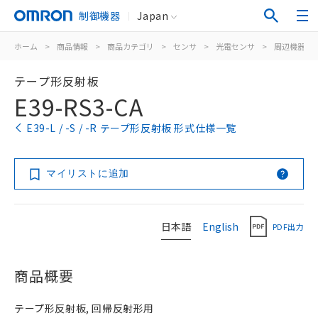
制御機器
Japan
ホーム
>
商品情報
>
商品カテゴリ
>
センサ
>
光電センサ
>
周辺機器
>
テープ形反射板
E39-RS3-CA
E39-L / -S / -R テープ形反射板 形式仕様一覧
マイリストに追加
日本語
English
PDF出力
商品概要
テープ形反射板, 回帰反射形用