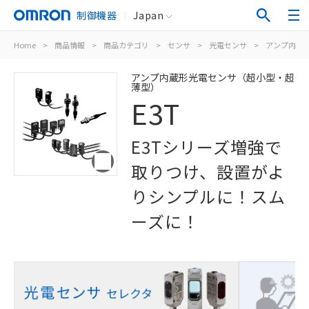
制御機器
Japan
Home
>
商品情報
>
商品カテゴリ
>
センサ
>
光電センサ
>
アンプ内蔵
アンプ内蔵形光電センサ（超小型・超
薄型）
E3T
E3Tシリーズ増強で
取りつけ、設置がよ
りシンプルに！スム
ーズに！