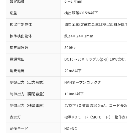
設定距離
0～6.4mm
応差
検出距離の15%以下
検出可能物体
磁性金属(非磁性金属は検出距離が低下し
標準検出物体
鉄24×24×1mm
応答周波数
500Hz
電源電圧
DC10～30V リップル(p-p) 10%含む、Cla
消費電流
20mA以下
制御出力（出力形式）
NPNオープンコレクタ
制御出力（開閉容量）
100mA以下
制御出力（残留電圧）
2V以下 (負荷電流100mA、コード長2m時
表示灯
標準I/Oモード（SIOモード）: 動作表示灯
動作モード
NO+NC