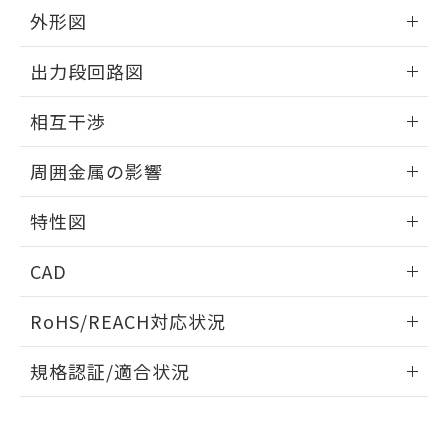
とができます。
合意する
キャンセル
引・商談に必要な範囲で利用すること
外形図
をご了承ください。
EU RoHS指令（10物質）の非含有証明書
情報更新：2025/09/04
※当社の共同利用者とは、
"個人情報
出力段回路図
51物質の非含有証明書（当社基準）
の共同利用に関して"
の「1.共同利
※本証明書は発行日時点で非含有を証明す
用者の範囲」に記載されている法人を
外形図
情報更新：2025/09/04
るもので、過去に遡って非含有を証明する
相互干渉
指します。
ものではありません。
出力段回路図
また、RoHS指令のフタル酸エステル類４
情報更新：2025/09/04
周囲金属の影響
物質の対応では、対応完了までの期間は出
荷製品に未対応品が混在することから備考
相互干渉
情報更新：2025/09/04
特性図
欄に対応日を記載しておりました。
既に当社にて対応品への在庫切替を完了
周囲金属の影響
情報更新：2025/09/04
していることから、特段のことがない限
CAD
り、2022年1月12日より割愛しておりま
検出物体の大きさと材質による影響
す。
ログイン/会員登録いただくと、CADデータをダウンロー
RoHS/REACH対応状況
ドすることができます。
情報更新：2026/7/29
A: 60mm以上、B: 35mm以上
規格認証/適合状況
ログイン/会員登録
EU RoHS
注意事項・凡例
UL認証
CSA認証
CEマーキング
L: 0mm以上、φd: 27mm以上、D: 0mm以上、m: 24mm以
上、n: 27mm以上