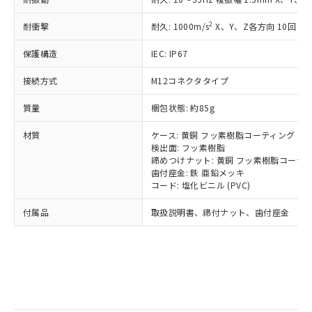
記
タに基づき作成されるものであり、閲
説明
鉛(Pb) 1000ppm以下、 水銀(Hg) 1000ppm以下、 カド
*中国RoHS10物質の基準値 (GB/T26572)：
国政府の輸出許可(または役務取引許
号
覧された時点での実際の在庫および標
ミウム(Cd) 100ppm以下、
Pb(鉛) :1000ppm、 Hg(水銀) : 1000ppm、 Cd(カドミウ
2
耐衝撃
可)を取得するなどの必要な手続きを
耐久: 1000m/s
X、Y、Z各方向 10回
六価クロム(Cr(Ⅵ)) 1000ppm以下、ポリ臭化ビフェニル
ム) : 100ppm、
準価格とは異なる場合があることをご
類(PBB) 1000ppm以下、ポリ臭化ジフェニルエーテル類
Cr(Ⅵ)(六価クロム) : 1000ppm、 PBBs(ポリ臭化ビフェ
とります。
了承ください。
(PBDE) 1000ppm以下、フタル酸ビス(2-エチルヘキシ
○
一定数以上の在庫あり
ニル類) : 1000ppm、 PBDEs(ポリ臭化ジフェニルエーテ
保護構造
IEC: IP67
当社は規制貨物を破棄する場合は、完
ル) (DEHP)(別名：DOP) 1000ppm以下、フタル酸ブチ
正式な納期状況および標準価格はお客
ル類) : 1000ppm、
ルベンジル（BBP） 1000ppm以下、フタル酸ジブチル
全に破砕するなど、違法に輸出されな
DBP(フタル酸ジブチル) : 1000ppm、 DIBP(フタル酸ジ
様のお取引先、またはお客様担当のオ
（DBP） 1000ppm以下、フタル酸ジイソブチル
接続方式
M12コネクタタイプ
イソブチル) : 1000ppm、 BBP(フタル酸ブチルベンジ
△
一定数には満たないが在庫あり
いよう必要な手段を講じます。
ムロン制御機器販売店・当社販売員に
(DIBP) 1000ppm以下
ル) : 1000ppm、
当社は貴社製品を、核兵器、ミサイ
但し、RoHS指令で産業用監視および制御機器に対する
DEHP(フタル酸ビス(2-エチルヘキシル)) : 1000ppm
ご相談ください。
質量
梱包状態: 約85g
適用除外項目は除く。
ル、化学兵器、生物兵器またはその他
－
在庫なし(最新の在庫状況につ
オムロン制御機器販売店や当社販売拠
フタル酸エステル類の４物質については閾値を超える意
武器並びにこれらの製造装置等に一切
いては、お客様のお取引先、ま
図的な使用がないことを確認しています。
点は「
販売ネットワーク
」をご確認
材質
ケース: 黄銅 フッ素樹脂コーティング
※2 環境保護使用期限
使用いたしません。
たはお客様担当のオムロン制御
ください。
検出面: フッ素樹脂
当社は、貴社製品を第三者に販売する
機器販売店・当社販売員にご確
締めつけナット: 黄銅 フッ素樹脂コーテ
在庫状況および標準価格結果を当社の
※2 対応予定月
「ｅ」：有害物質（10物質）のすべてが基
場合は、上記1、2および3の内容を当
歯付座金: 鉄 亜鉛メッキ
認ください)
事前の承諾なく第三者に漏洩または開
準値以下であることを示します。
コード: 塩化ビニル (PVC)
該第三者に通知します。また当社は、
示しないようお願いします。
部品在庫の切り替え状況などにより、予定
「10」：通常の使用状況下において有害物
販売先および販売に係わる関係者が違
マイパーツ機能（部品リスト作成サー
空
受注生産機種、また在庫状況の
付属品
取扱説明書、締付ナット、歯付座金
月が前後することがあります。
質が外部に漏えいし、環境に深刻な影響を
法に輸出するおそれがある場合は、取
ビス）をご利用いただくには、I-Web
白
情報を公開していない機種
及ぼさない年数を意味します。
り引きをいたしません。
メンバーズにご登録されている必要が
「－」：未確認です。当社販売部門へお問
あります。
い合わせください。
お客様が当ウェブサイト上で当社にご
※3 非含有証明書ダウンロード
登録された部品リストについて、当社
および当社の共同利用者が、当社の製
下記の非含有証明書をダウンロードするこ
品・サービスに関するお客様との取