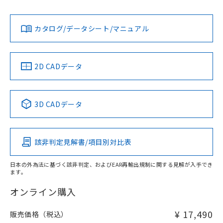
Yes
Yes
Yes
金属埋め込み
対応状況
対応予定月
※1
※2
ダウンロードデータをご利用いただく前に、以下を必ずお読
タイムチャート
みください。
カタログ/データシート/マニュアル
対応済み
ソフトウェアの使用条件
LR型式承認
DNV型式承認
BV型式承認
KR型式承
（イギリス
（ノルウェー
（フランス
（韓国
船舶規格）
船舶規格）
船舶規格）
船舶規格
中国 RoHS
注意事項・凡例
2D CADデータ
No
No
No
No
l: 3.6mm以上、φd: 27mm以上、D: 3.6mm以上、m: 24mm
以上、n: 27mm以上
中国 RoHS表
※1 ※2
検出領域
3D CADデータ
この製品の規格認証/適合状況ページへ
Pb
Hg
Cd
Cr(VI)
その他の認証はこちらのページからご検索ください
該非判定見解書/項目別対比表
X
O
O
O
日本の外為法に基づく該非判定、およびEAR再輸出規制に関する見解が入手でき
ます。
"対応済み"や非含有の記載がされた商品であっても、流通
在庫等で未対応品が混在する可能性があります。
オンライン購入
非含有品が必要な際は、弊社営業部門もしくは販売店へお
問い合わせください。
¥ 17,490
販売価格（税込）