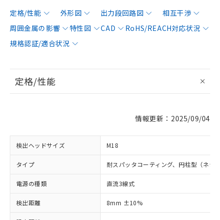
定格/性能
外形図
出力段回路図
相互干渉
周囲金属の影響
特性図
CAD
RoHS/REACH対応状況
規格認証/適合状況
定格/性能
情報更新：2025/09/04
検出ヘッドサイズ
M18
タイプ
耐スパッタコーティング、円柱型（ネジ
電源の種類
直流3線式
検出距離
8mm ±10%