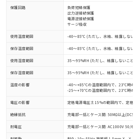
※1 対応状況
保護回路
負荷短絡保護
出力逆接続保護
電源逆接続保護
対応済み：EU RoHS指令（10物質）の
サージ吸収
非含有に対応した製品が提供可能な商品で
す。
使用温度範囲
-40～85℃ (ただし、氷結、結露しないこ
対応予定：EU RoHS指令（10物質）の非含
ご利用条件
有に対応した製品に切り替える予定のある
保存温度範囲
-40～85℃ (ただし、氷結、結露しないこ
商品です。
対応予定なし：EU RoHS指令（10物質）の
使用湿度範囲
35～95%RH (ただし、結露しないこと)
以下の条件をお読みいただき、同意のうえ
非含有に非対応の商品で、対応品を出す予
ご利用ください。
定はありません。
保存湿度範囲
35～95%RH (ただし、結露しないこと)
調査・確認中：EU RoHS指令（10物質）の
本サービスは、当社制御機器事業取扱
※1 中国RoHS○×表
非含有の対応状況を調査中または確認中の
温度の影響
-40～+85℃の温度範囲内で、23℃時の
商品の当社在庫状況および標準価格
-25～+70℃の温度範囲内で、23℃時の
商品です。
(税抜)を提供させていただくもので
「○」：最大均質材料含有率が中国RoHSの
非該当品：ライセンス料など無形物で、有
す。
電圧の影響
定格電源電圧±15%の範囲内で、定格電
基準値以下であることを示します。
害物質有無と関係のない商品です。
当社制御機器事業取扱商品の中には、
「×」：最大均質材料含有率が中国RoHSの
仕入先様の事情により、非含有部品として
本サービスの対象外となる商品もある
絶縁抵抗
充電部一括とケース間: 50MΩ以上(DC50
基準値を超えていることを示します。
いたものが、含有品と判明した場合などや
当社は、これら貴社製品のうち、外国
ことをご了承ください。
「－」：未確認です。当社販売部門へお問
むを得ず変更することがあります。
為替および外国貿易法に定める商品
耐電圧
在庫状況および標準価格照会結果は、
充電部一括とケース間: AC1000V 50/60Hz
い合わせください。
（以下｢規制貨物等」という）を輸出
記載している更新日時点での社内デー
*EU RoHS指令（10物質）：
または国外への提供する場合は、日本
耐振動
耐久: 10～55Hz 複振幅 1.5mm X、Y、Z