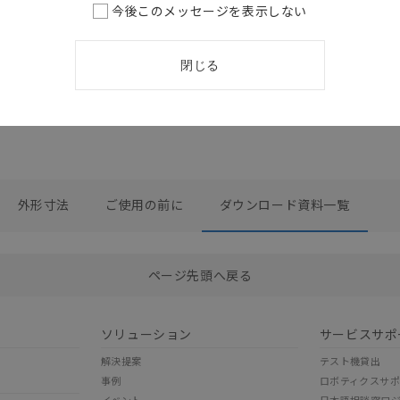
丸型コネク
IO-Linkシリーズ カ
今後このメッセージを表示しない
タログ
2026/02/02
更新
閉じる
外形寸法
ご使用の前に
ダウンロード資料一覧
選択したファイルを一括ダウンロード
0
選択可能容量：
0.0
MB /
100
MB
ページ先頭へ戻る
ソリューション
サービスサポ
解決提案
テスト機貸出
事例
ロボティクスサ