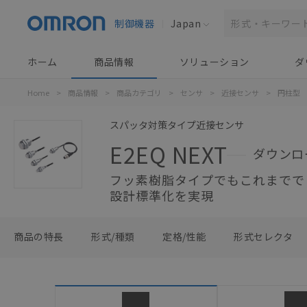
制御機器
Japan
ホーム
商品情報
ソリューション
ダ
Home
>
商品情報
>
商品カテゴリ
>
センサ
>
近接センサ
>
円柱型
スパッタ対策タイプ近接センサ
E2EQ NEXT
ダウンロ
フッ素樹脂タイプでもこれまでで
設計標準化を実現
商品の特長
形式/種類
定格/性能
形式セレクタ