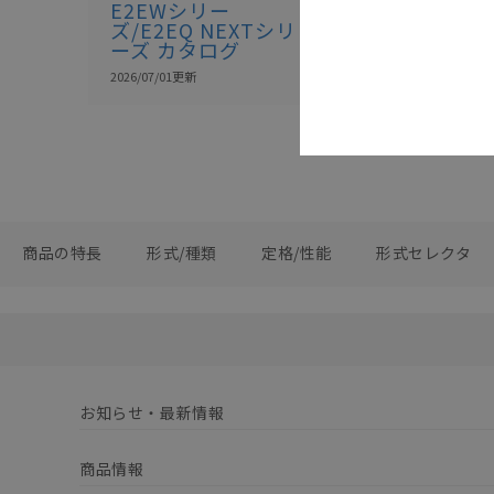
E2EWシリー
M12/M8 
ズ/E2EQ NEXTシリ
タ カタログ
ーズ カタログ
2026/08/03
更新
2026/07/01
更新
商品の特長
形式/種類
定格/性能
形式セレクタ
お知らせ・最新情報
商品情報