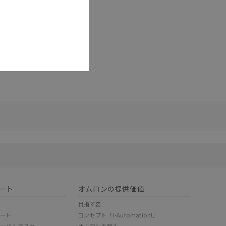
リセット
ート
オムロンの提供価値
目指す姿
ポート
コンセプト「i-Automation!」