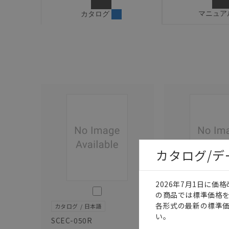
マニュア
カタログ
カタログ/
2026年7月1日に
このカタログを選択
の商品では標準価格
各形式の最新の標準
カタログ
日本語
カタログ
日本語
い。
SCEC-050R
CDJC-011AK