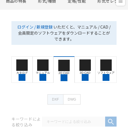
商品の特長
形式/種類
定格/性能
形式セレクタ
ログイン / 新規登録
いただくと、マニュアル / CAD /
会員限定のソフトウェアをダウンロードすることが
できます。
カタログ
マニュアル
3D CAD
ソフトウェア
2D CAD
DXF
DWG
キーワードによ
る絞り込み