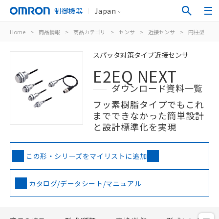
制御機器
Japan
Home
>
商品情報
>
商品カテゴリ
>
センサ
>
近接センサ
>
円柱型
>
スパッタ対策タイプ近接センサ
E2EQ NEXT
ダウンロード資料一覧
フッ素樹脂タイプでもこれ
までできなかった簡単設計
と設計標準化を実現
この形・シリーズをマイリストに追加
カタログ/データシート/マニュアル